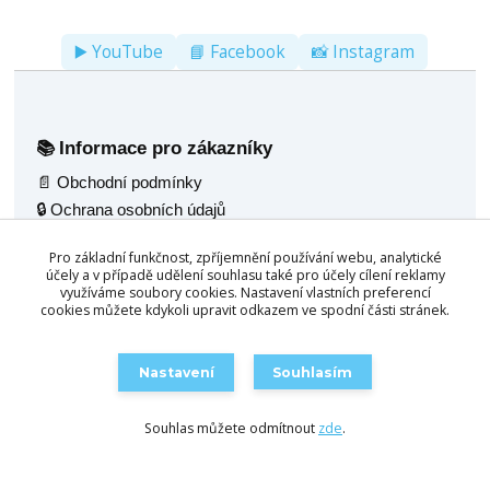
▶️ YouTube
📘 Facebook
📸 Instagram
Informace pro zákazníky
📚
📄 Obchodní podmínky
🔒 Ochrana osobních údajů
🚚 Doprava
Pro základní funkčnost, zpříjemnění používání webu, analytické
🖼️ Fotogalerie
účely a v případě udělení souhlasu také pro účely cílení reklamy
🌟 Reference
využíváme soubory cookies. Nastavení vlastních preferencí
cookies můžete kdykoli upravit odkazem ve spodní části stránek.
💬 Poradenský servis
Naše nabídka
🧰
Nastavení
Souhlasím
🎱 Kulečník jídelní 2v1
🛒 Objednat / Poptat
🪑 Multifunkční stoly 4v1
Souhlas můžete odmítnout
zde
.
🛋️ Konferenční stůl 3v1
🛠️ Servis kulečníků
📦 Skladem ihned