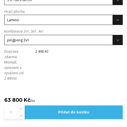
Hrací plocha
Kombinace 2v1, 3v1, 4v1
Doprava
2 490 Kč
zdarma.
Montáž,
vynesení a
vyvážení od
2 490 Kč
63 800 Kč
/
ks
Přidat do košíku