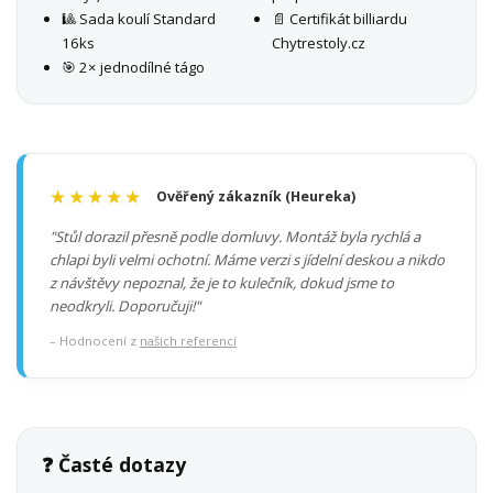
🎱 Sada koulí Standard
📄 Certifikát billiardu
16ks
Chytrestoly.cz
🎯 2× jednodílné tágo
★★★★★
Ověřený zákazník (Heureka)
"Stůl dorazil přesně podle domluvy. Montáž byla rychlá a
chlapi byli velmi ochotní. Máme verzi s jídelní deskou a nikdo
z návštěvy nepoznal, že je to kulečník, dokud jsme to
neodkryli. Doporučuji!"
– Hodnocení z
našich referencí
❓ Časté dotazy