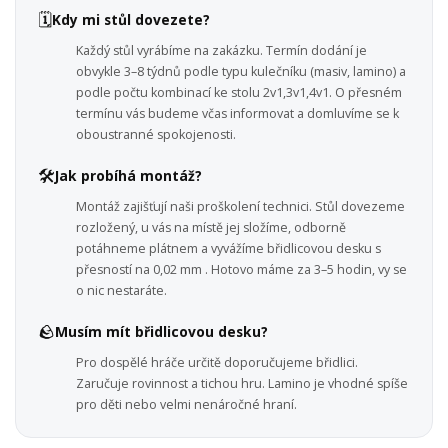
🗓️
Kdy mi stůl dovezete?
Každý stůl vyrábíme na zakázku. Termín dodání je
obvykle 3–8 týdnů podle typu kulečníku (masiv, lamino) a
podle počtu kombinací ke stolu 2v1,3v1,4v1. O přesném
termínu vás budeme včas informovat a domluvíme se k
oboustranné spokojenosti.
🛠️
Jak probíhá montáž?
Montáž zajišťují naši proškolení technici. Stůl dovezeme
rozložený, u vás na místě jej složíme, odborně
potáhneme plátnem a vyvážíme břidlicovou desku s
přesností na 0,02 mm . Hotovo máme za 3–5 hodin, vy se
o nic nestaráte.
🪨
Musím mít břidlicovou desku?
Pro dospělé hráče určitě doporučujeme břidlici.
Zaručuje rovinnost a tichou hru. Lamino je vhodné spíše
pro děti nebo velmi nenáročné hraní.