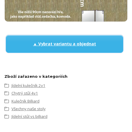
▲ Vybrat variantu a objednat
Zboží zařazeno v kategoriích
Jídelní kulečník 2v1
Chytrý stůl 4v1
Kulečník Billiard
Všechny naše stoly
Jídelní stůl vs billiard