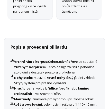
Jídelní deska,
Osobní dovoz kdekoli
pingpong – více využití
po ČR zdarma a s
na jednom místě.
úsměvem.
Popis a provedení billiardu
🪵
Vrchní rám a korpus:
Celomasivní dřevo
se speciálně
zúženým korpusem
. Tento design zajišťuje pohodlné
stolování a dostatek prostoru pro kolena.
🪑
Nohy stolu:
Masivní,
rovné nohy
(čistý jídelní vzhled).
Skrytý systém pro přesné vyvážení.
🎱
Hrací plocha:
volba
břidlice (profi)
nebo
lamino
(rekreační)
– viz srovnání níže.
🔁
Mantinely:
značkové pro výbornou pružnost a odraz.
⚖️
Rošt a vyvažování:
celomasivní rošt (profil 110×45 mm),