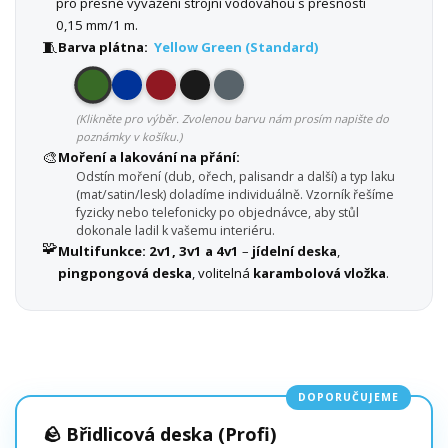
pro přesné vyvážení strojní vodováhou s přesností
0,15 mm/1 m.
🧵
Barva plátna:
Yellow Green (Standard)
(Klikněte pro výběr. Zvolenou barvu nám prosím napište do
poznámky v košíku.)
🎨
Moření a lakování na přání:
Odstín moření (dub, ořech, palisandr a další) a typ laku
(mat/satin/lesk) doladíme individuálně. Vzorník řešíme
fyzicky nebo telefonicky po objednávce, aby stůl
dokonale ladil k vašemu interiéru.
🧩
Multifunkce:
2v1, 3v1 a 4v1
–
jídelní deska
,
pingpongová deska
, volitelná
karambolová vložka
.
DOPORUČUJEME
🪨 Břidlicová deska (Profi)