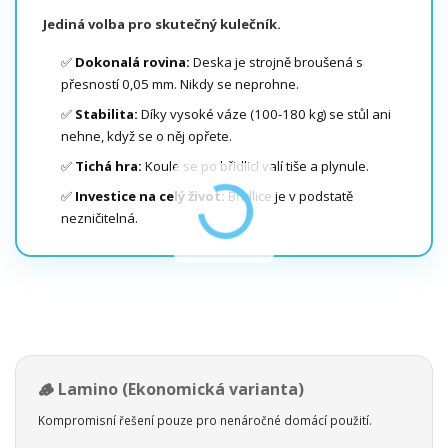
Jediná volba pro skutečný kulečník.
✅
Dokonalá rovina:
Deska je strojně broušená s
přesností 0,05 mm. Nikdy se neprohne.
✅
Stabilita:
Díky vysoké váze (100-180 kg) se stůl ani
nehne, když se o něj opřete.
✅
Tichá hra:
Koule se po břidlici valí tiše a plynule.
✅
Investice na celý život:
Břidlice je v podstatě
nezničitelná.
🪵 Lamino (Ekonomická varianta)
Kompromisní řešení pouze pro nenáročné domácí použití.