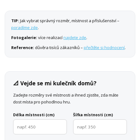
TIP:
Jak vybrat správný rozměr, místnost a příslušenství –
poradíme zde
.
Fotogalerie:
více realizací
najdete zde
.
Reference:
důvěra tisíců zákazníků –
přečtěte si hodnocení
.
📐 Vejde se mi kulečník domů?
Zadejte rozměry své místnosti a ihned zjistíte, zda máte
dost místa pro pohodlnou hru.
Délka místnosti (cm)
Šířka místnosti (cm)