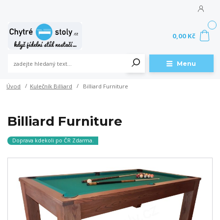
0
0,00 Kč
Menu
Úvod
Kulečník Billiard
Billiard Furniture
Billiard Furniture
Doprava kdekoli po ČR Zdarma.