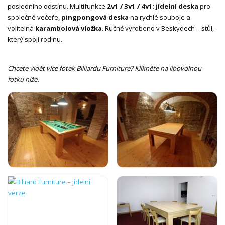
posledního odstínu. Multifunkce
2v1 / 3v1 / 4v1
:
jídelní deska
pro
společné večeře,
pingpongová deska
na rychlé souboje a
volitelná
karambolová vložka
. Ručně vyrobeno v Beskydech – stůl,
který spojí rodinu.
Chcete vidět více fotek Billiardu Furniture? Klikněte na libovolnou
fotku níže.