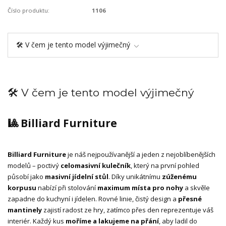
Číslo produktu:
1106
🛠️ V čem je tento model výjimečný
🛠️ V čem je tento model výjimečný
🎱 Billiard Furniture
Billiard Furniture
je náš nejpoužívanější a jeden z nejoblíbenějších
modelů – poctivý
celomasivní kulečník
, který na první pohled
působí jako
masivní jídelní stůl
. Díky unikátnímu
zúženému
korpusu
nabízí při stolování
maximum místa pro nohy
a skvěle
zapadne do kuchyní i jídelen. Rovné linie, čistý design a
přesné
mantinely
zajistí radost ze hry, zatímco přes den reprezentuje váš
interiér. Každý kus
moříme a lakujeme na přání
, aby ladil do