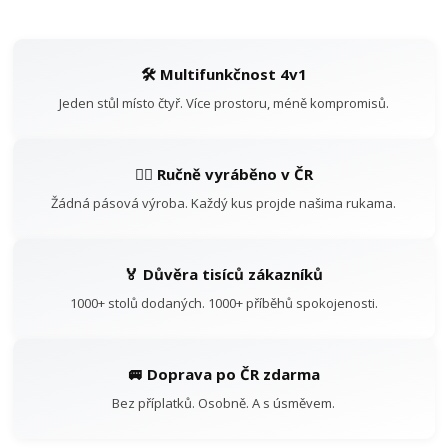
🛠️ Multifunkčnost 4v1
Jeden stůl místo čtyř. Více prostoru, méně kompromisů.
👷‍♂️ Ručně vyráběno v ČR
Žádná pásová výroba. Každý kus projde našima rukama.
🏅 Důvěra tisíců zákazníků
1000+ stolů dodaných. 1000+ příběhů spokojenosti.
🚐 Doprava po ČR zdarma
Bez příplatků. Osobně. A s úsměvem.