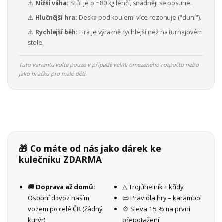
⚠️
Nižší váha:
Stůl je o ~80 kg lehčí, snadněji se posune.
⚠️
Hlučnější hra:
Deska pod koulemi více rezonuje ("duní").
⚠️
Rychlejší běh:
Hra je výrazně rychlejší než na turnajovém
stole.
Tuto variantu volte pouze v případě velmi omezeného rozpočtu nebo
jako hračku pro malé děti.
🎁 Co máte od nás jako dárek ke
kulečníku ZDARMA
🚚
Doprava až domů:
△ Trojúhelník + křídy
Osobní dovoz naším
📜 Pravidla hry – karambol
vozem po celé ČR (žádný
💠 Sleva 15 % na první
kurýr).
přepotažení