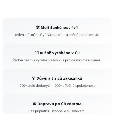
🛠️ Multifunkčnost 4v1
Jeden stůl místo čtyř. Více prostoru, méně kompromisů.
👷‍♂️ Ručně vyráběno v ČR
Žádná pásová výroba. Každý kus projde našima rukama.
🏅 Důvěra tisíců zákazníků
1000+ stolů dodaných. 1000+ příběhů spokojenosti.
🚐 Doprava po ČR zdarma
Bez příplatků. Osobně. A s úsměvem.