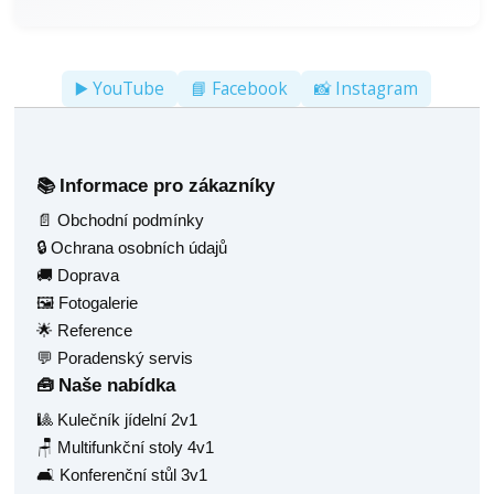
▶️ YouTube
📘 Facebook
📸 Instagram
Informace pro zákazníky
📚
📄 Obchodní podmínky
🔒 Ochrana osobních údajů
🚚 Doprava
🖼️ Fotogalerie
🌟 Reference
💬 Poradenský servis
Naše nabídka
🧰
🎱 Kulečník jídelní 2v1
🪑 Multifunkční stoly 4v1
🛋️ Konferenční stůl 3v1