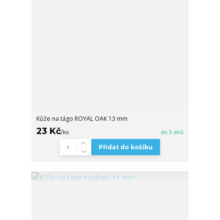
Kůže na tágo ROYAL OAK 13 mm
23 Kč
/
ks
do 3 dnů
Přidat do košíku