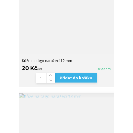
Kůže na tágo narážecí 12 mm
20 Kč
/
ks
skladem
Přidat do košíku