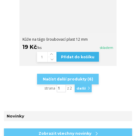
Kůže na tágo šroubovací plast 12 mm
19 Kč
/
ks
skladem
Přidat do košíku
Načíst další produkty (6)
strana
z 2
další
Novinky
Zobrazit všechny novinky