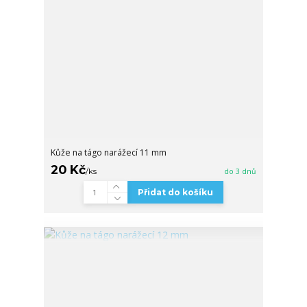
Kůže na tágo narážecí 11 mm
20 Kč
/
ks
do 3 dnů
Přidat do košíku