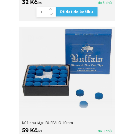
32 Kč
/
ks
do 3 dnů
Přidat do košíku
Kůže na tágo BUFFALO 10mm
59 Kč
/
ks
do 3 dnů