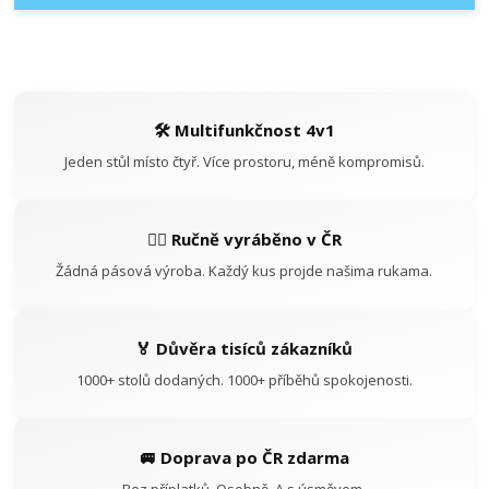
🛠️ Multifunkčnost 4v1
Jeden stůl místo čtyř. Více prostoru, méně kompromisů.
👷‍♂️ Ručně vyráběno v ČR
Žádná pásová výroba. Každý kus projde našima rukama.
🏅 Důvěra tisíců zákazníků
1000+ stolů dodaných. 1000+ příběhů spokojenosti.
🚐 Doprava po ČR zdarma