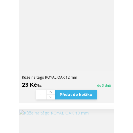
Kůže na tágo ROYAL OAK 12 mm
23 Kč
/
ks
do 3 dnů
Přidat do košíku