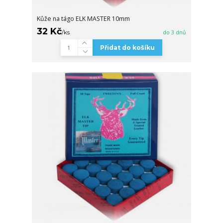
Kůže na tágo ELK MASTER 10mm
32 Kč
/
ks
do 3 dnů
Přidat do košíku