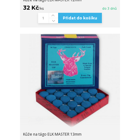
32 Kč
/
ks
do 3 dnů
Přidat do košíku
Kůže na tágo ELK MASTER 13mm