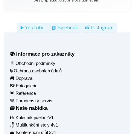
Bez příplatků. Osobně. A s úsměvem.
▶️ YouTube
📘 Facebook
📸 Instagram
Informace pro zákazníky
📚
📄 Obchodní podmínky
🔒 Ochrana osobních údajů
🚚 Doprava
🖼️ Fotogalerie
🌟 Reference
💬 Poradenský servis
Naše nabídka
🧰
🎱 Kulečník jídelní 2v1
🪑 Multifunkční stoly 4v1
🛋️ Konferenční stůl 3v1