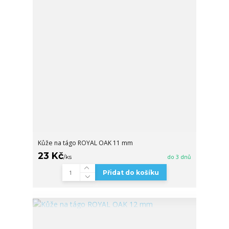
Kůže na tágo ROYAL OAK 11 mm
23 Kč
/
ks
do 3 dnů
Přidat do košíku