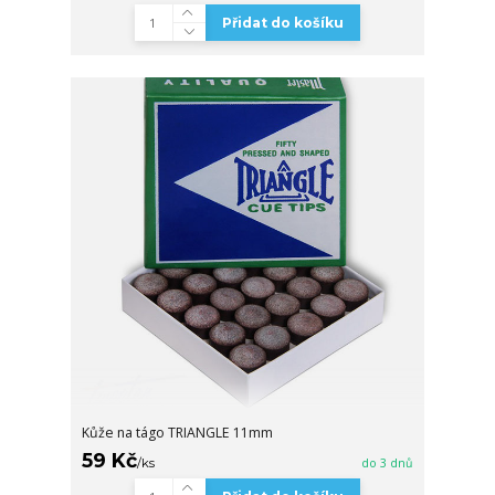
Přidat do košíku
Kůže na tágo TRIANGLE 11mm
59 Kč
/
ks
do 3 dnů