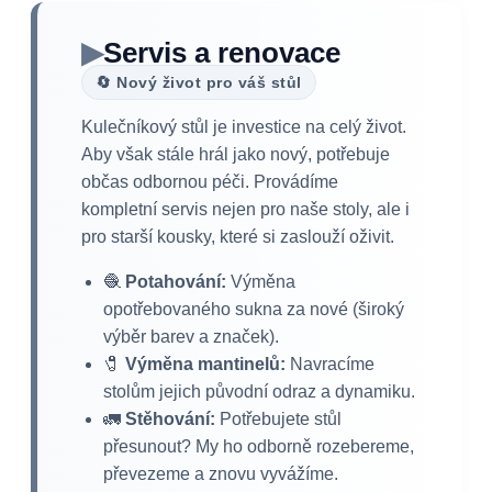
▶
Servis a renovace
🔄 Nový život pro váš stůl
Kulečníkový stůl je investice na celý život.
Aby však stále hrál jako nový, potřebuje
občas odbornou péči. Provádíme
kompletní servis nejen pro naše stoly, ale i
pro starší kousky, které si zaslouží oživit.
🧶
Potahování:
Výměna
opotřebovaného sukna za nové (široký
výběr barev a značek).
🧷
Výměna mantinelů:
Navracíme
stolům jejich původní odraz a dynamiku.
🚛
Stěhování:
Potřebujete stůl
přesunout? My ho odborně rozebereme,
převezeme a znovu vyvážíme.