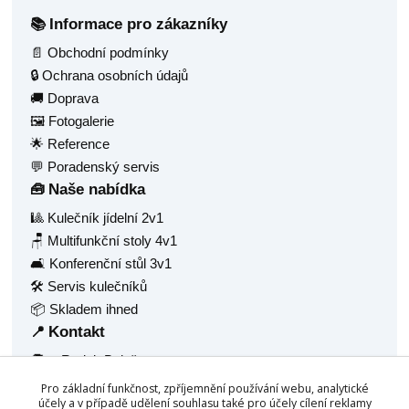
Informace pro zákazníky
📚
📄 Obchodní podmínky
🔒 Ochrana osobních údajů
🚚 Doprava
🖼️ Fotogalerie
🌟 Reference
💬 Poradenský servis
Naše nabídka
🧰
🎱 Kulečník jídelní 2v1
🪑 Multifunkční stoly 4v1
🛋️ Konferenční stůl 3v1
🛠️ Servis kulečníků
📦 Skladem ihned
Kontakt
📍
🧑‍💼 Radek Balaš
🏠 Hlavní 1377
Pro základní funkčnost, zpříjemnění používání webu, analytické
🏙️ Frýdlant nad Ostravicí, 73911
účely a v případě udělení souhlasu také pro účely cílení reklamy