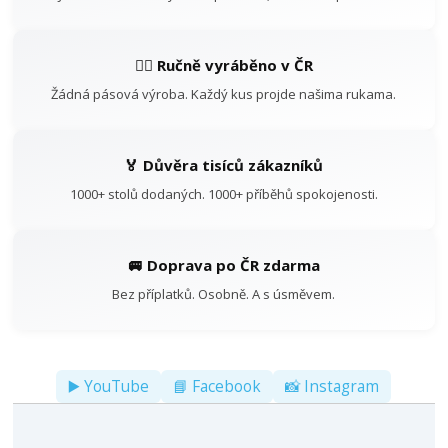
👷‍♂️ Ručně vyráběno v ČR
Žádná pásová výroba. Každý kus projde našima rukama.
🏅 Důvěra tisíců zákazníků
1000+ stolů dodaných. 1000+ příběhů spokojenosti.
🚐 Doprava po ČR zdarma
Bez příplatků. Osobně. A s úsměvem.
▶️ YouTube
📘 Facebook
📸 Instagram