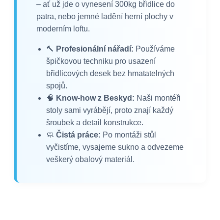
– ať už jde o vynesení 300kg břidlice do
patra, nebo jemné ladění herní plochy v
moderním loftu.
🔨
Profesionální nářadí:
Používáme
špičkovou techniku pro usazení
břidlicových desek bez hmatatelných
spojů.
🧠
Know-how z Beskyd:
Naši montéři
stoly sami vyrábějí, proto znají každý
šroubek a detail konstrukce.
🧼
Čistá práce:
Po montáži stůl
vyčistíme, vysajeme sukno a odvezeme
veškerý obalový materiál.