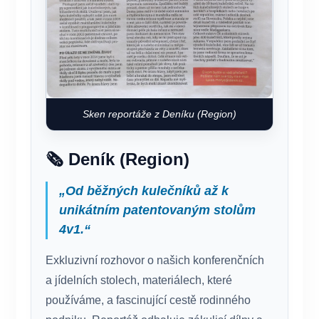
Sken reportáže z Deníku (Region)
🗞️ Deník (Region)
„Od běžných kulečníků až k
unikátním patentovaným stolům
4v1.“
Exkluzivní rozhovor o našich konferenčních
a jídelních stolech, materiálech, které
používáme, a fascinující cestě rodinného