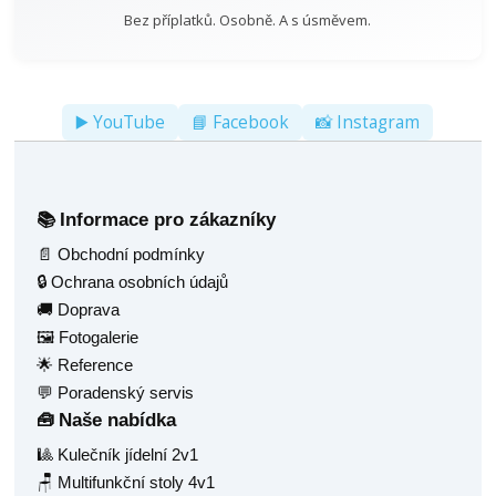
Bez příplatků. Osobně. A s úsměvem.
▶️ YouTube
📘 Facebook
📸 Instagram
Informace pro zákazníky
📚
📄 Obchodní podmínky
🔒 Ochrana osobních údajů
🚚 Doprava
🖼️ Fotogalerie
🌟 Reference
💬 Poradenský servis
Naše nabídka
🧰
🎱 Kulečník jídelní 2v1
🪑 Multifunkční stoly 4v1