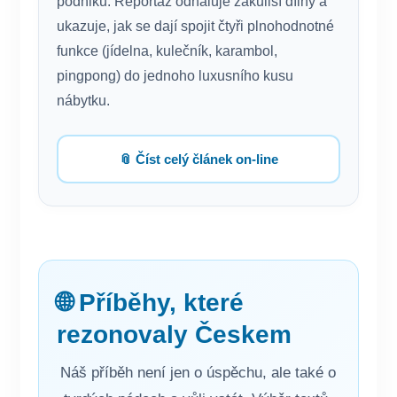
podniku. Reportáž odhaluje zákulisí dílny a
ukazuje, jak se dají spojit čtyři plnohodnotné
funkce (jídelna, kulečník, karambol,
pingpong) do jednoho luxusního kusu
nábytku.
📎 Číst celý článek on-line
🌐 Příběhy, které
rezonovaly Českem
Náš příběh není jen o úspěchu, ale také o