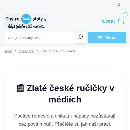
0
0,00 Kč
Menu
Úvod
Reference
Psali o nás v novinách
📰 Zlaté české ručičky v
médiích
Poctivé řemeslo a unikátní nápady nezůstávají
bez povšimnutí. Přečtěte si, jak naši práci,