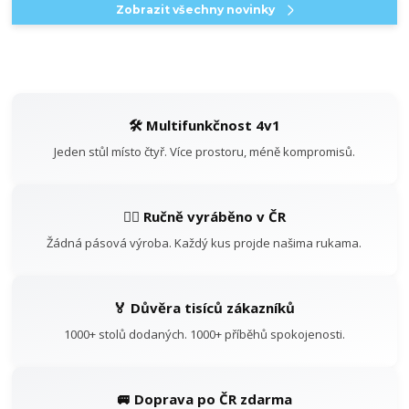
Zobrazit všechny novinky
🛠️ Multifunkčnost 4v1
Jeden stůl místo čtyř. Více prostoru, méně kompromisů.
👷‍♂️ Ručně vyráběno v ČR
Žádná pásová výroba. Každý kus projde našima rukama.
🏅 Důvěra tisíců zákazníků
1000+ stolů dodaných. 1000+ příběhů spokojenosti.
🚐 Doprava po ČR zdarma