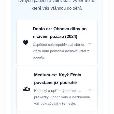
tvrdých pádech a vůli vstát. Výběr textů,
které vás vtáhnou do dění.
Donio.cz: Obnova dílny po
ničivém požáru (2024)
🧡
→
Úspěšná celorepubliková sbírka,
která nám pomohla doslova vstát z
popela.
Medium.cz: Když Fénix
povstane již podruhé
✍️
→
Hluboký a upřímný pohled na
překážky v podnikání a nezlomnou
vůli pokračovat v řemesle.