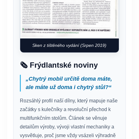
Sken z tištěného vydání (Srpen 2019)
🗞️ Frýdlantské noviny
„Chytrý mobil určitě doma máte,
ale máte už doma i chytrý stůl?“
Rozsáhlý profil naší dílny, který mapuje naše
začátky s kulečníky a revoluční přechod k
multifunkčním stolům. Článek se věnuje
detailům výroby, vývoji vlastní mechaniky a
vysvětluje, proč jsme vždy vsázeli výhradně