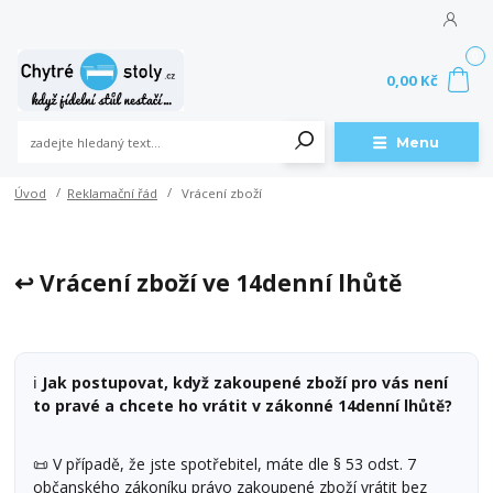
0
0,00 Kč
Menu
Úvod
Reklamační řád
Vrácení zboží
↩️ Vrácení zboží ve 14denní lhůtě
ℹ️
Jak postupovat, když zakoupené zboží pro vás není
to pravé a chcete ho vrátit v zákonné 14denní lhůtě?
📜 V případě, že jste spotřebitel, máte dle § 53 odst. 7
občanského zákoníku právo zakoupené zboží vrátit bez