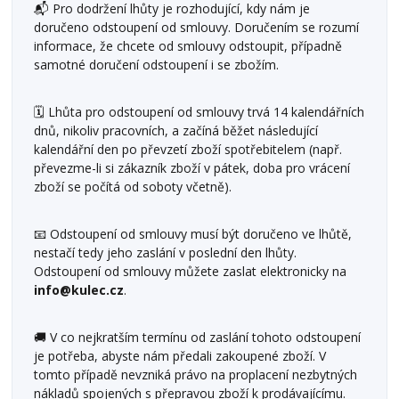
📬 Pro dodržení lhůty je rozhodující, kdy nám je
doručeno odstoupení od smlouvy. Doručením se rozumí
informace, že chcete od smlouvy odstoupit, případně
samotné doručení odstoupení i se zbožím.
🗓️ Lhůta pro odstoupení od smlouvy trvá 14 kalendářních
dnů, nikoliv pracovních, a začíná běžet následující
kalendářní den po převzetí zboží spotřebitelem (např.
převezme-li si zákazník zboží v pátek, doba pro vrácení
zboží se počítá od soboty včetně).
📧 Odstoupení od smlouvy musí být doručeno ve lhůtě,
nestačí tedy jeho zaslání v poslední den lhůty.
Odstoupení od smlouvy můžete zaslat elektronicky na
info@kulec.cz
.
🚚 V co nejkratším termínu od zaslání tohoto odstoupení
je potřeba, abyste nám předali zakoupené zboží. V
tomto případě nevzniká právo na proplacení nezbytných
nákladů spojených s přepravou zboží k prodávajícímu.