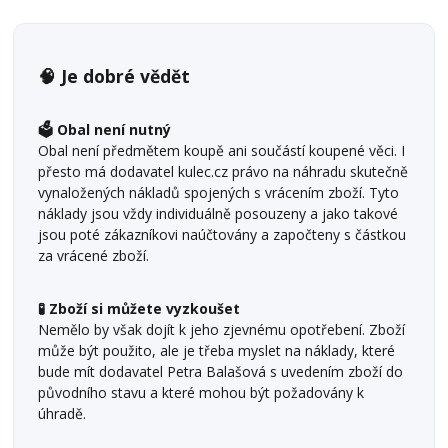
🧠 Je dobré vědět
🗳️ Obal není nutný
Obal není předmětem koupě ani součástí koupené věci. I
přesto má dodavatel kulec.cz právo na náhradu skutečně
vynaložených nákladů spojených s vrácením zboží. Tyto
náklady jsou vždy individuálně posouzeny a jako takové
jsou poté zákazníkovi naúčtovány a započteny s částkou
za vrácené zboží.
🧪 Zboží si můžete vyzkoušet
Nemělo by však dojít k jeho zjevnému opotřebení. Zboží
může být použito, ale je třeba myslet na náklady, které
bude mít dodavatel Petra Balašová s uvedením zboží do
původního stavu a které mohou být požadovány k
úhradě.