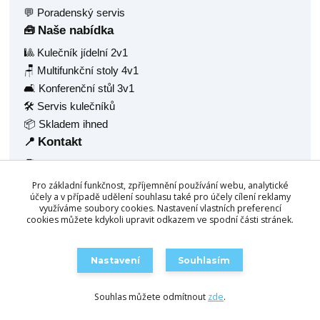
💬 Poradenský servis
Naše nabídka
🧰
🎱 Kulečník jídelní 2v1
🪑 Multifunkční stoly 4v1
🛋️ Konferenční stůl 3v1
🛠️ Servis kulečníků
📦 Skladem ihned
Kontakt
📍
🧑‍💼 Radek Balaš
🏠 Hlavní 1377
Pro základní funkčnost, zpříjemnění používání webu, analytické
🏙️ Frýdlant nad Ostravicí, 73911
účely a v případě udělení souhlasu také pro účely cílení reklamy
využíváme soubory cookies. Nastavení vlastních preferencí
🆔 IČ: 68940688
cookies můžete kdykoli upravit odkazem ve spodní části stránek.
☎️
+420 777 158 532
📧
info@chytrestoly.cz
Nastavení
Souhlasím
🛒 Objednat / Poptat
Souhlas můžete odmítnout
zde
.
Vytvořeno na
Eshop-rychle.cz