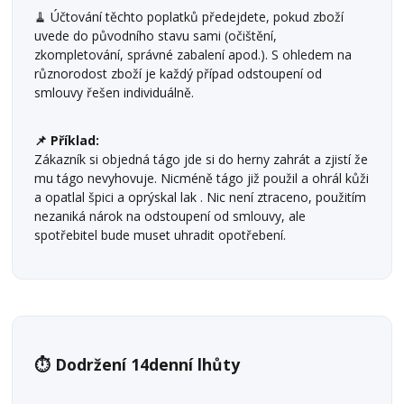
🧹 Účtování těchto poplatků předejdete, pokud zboží
uvede do původního stavu sami (očištění,
zkompletování, správné zabalení apod.). S ohledem na
různorodost zboží je každý případ odstoupení od
smlouvy řešen individuálně.
📌 Příklad:
Zákazník si objedná tágo jde si do herny zahrát a zjistí že
mu tágo nevyhovuje. Nicméně tágo již použil a ohrál kůži
a opatlal špici a oprýskal lak . Nic není ztraceno, použitím
nezaniká nárok na odstoupení od smlouvy, ale
spotřebitel bude muset uhradit opotřebení.
⏱️ Dodržení 14denní lhůty