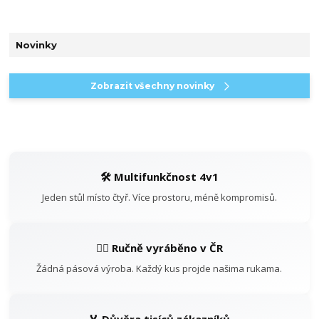
Novinky
Zobrazit všechny novinky
🛠️ Multifunkčnost 4v1
Jeden stůl místo čtyř. Více prostoru, méně kompromisů.
👷‍♂️ Ručně vyráběno v ČR
Žádná pásová výroba. Každý kus projde našima rukama.
🏅 Důvěra tisíců zákazníků