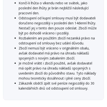
Končí-li lhůta o víkendu nebo ve svátek, jako
poslední den lhůty je brán nejbližší následující
pracovní den.
Odstoupení od kupní smlouvy musí být dodavateli
doručeno nejpozději v poslední den 14denní lhůty.
Nestačí jej v tento den pouze odeslat. Zboží může
být po dohodě vráceno i později.
Rozbalením ani použitím zboží nezaniká právo na
odstoupení od smlouvy bez udání důvodu.
Zboží nemusí být vráceno v originálním obalu,
avšak dodavatel má právo na úhradu nákladů
spojených s novým zabalením zboží.
Je možné vrátit i zboží použité, avšak dodavatel
má opět právo na úhradu nákladů spojených s
uvedením zboží do původního stavu. Tyto náklady
mohou teoreticky dosáhnout i plné ceny zboží.
Zákazník obdrží zpět své peníze nejpozději do 30
kalendářních dnů od odstoupení od smlouvy.