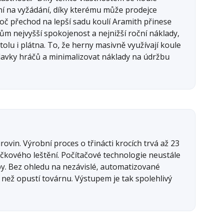
ní na vyžádání, díky kterému může prodejce
roč přechod na lepší sadu koulí Aramith přinese
ům nejvyšší spokojenost a nejnižší roční náklady,
olu i plátna. To, že herny masivně využívají koule
davky hráčů a minimalizovat náklady na údržbu
ovin. Výrobní proces o třinácti krocích trvá až 23
ičkového leštění. Počítačové technologie neustále
y. Bez ohledu na nezávislé, automatizované
 než opustí továrnu. Výstupem je tak spolehlivý