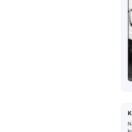
K
N
k