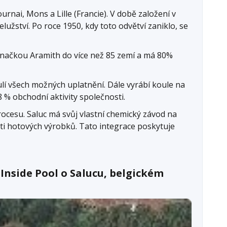
urnai, Mons a Lille (Francie). V době založení v
lužství. Po roce 1950, kdy toto odvětví zaniklo, se
značkou Aramith do více než 85 zemí a má 80%
lí všech možných uplatnění. Dále vyrábí koule na
8 % obchodní aktivity společnosti.
ocesu. Saluc má svůj vlastní chemický závod na
sti hotových výrobků. Tato integrace poskytuje
nside Pool o Salucu, belgickém