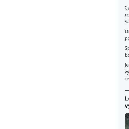
Ca
ro
S
D
p
S
bo
J
v
ce
__
L
v