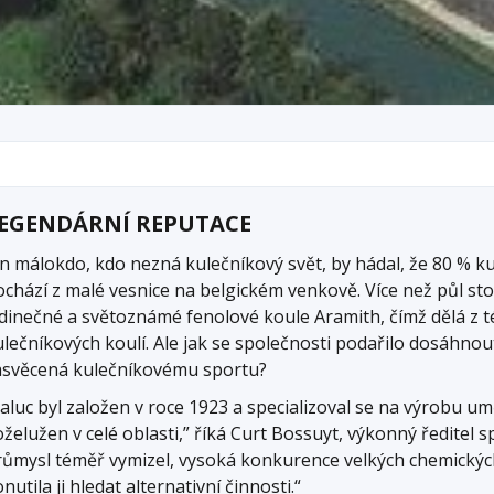
EGENDÁRNÍ REPUTACE
en málokdo, kdo nezná kulečníkový svět, by hádal, že 80 % k
chází z malé vesnice na belgickém venkově. Více než půl stol
edinečné a světoznámé fenolové koule Aramith, čímž dělá z 
ulečníkových koulí. Ale jak se společnosti podařilo dosáhnou
asvěcená kulečníkovému sportu?
aluc byl založen v roce 1923 a specializoval se na výrobu umě
želužen v celé oblasti,” říká Curt Bossuyt, výkonný ředitel s
růmysl téměř vymizel, vysoká konkurence velkých chemickýc
nutila ji hledat alternativní činnosti.“