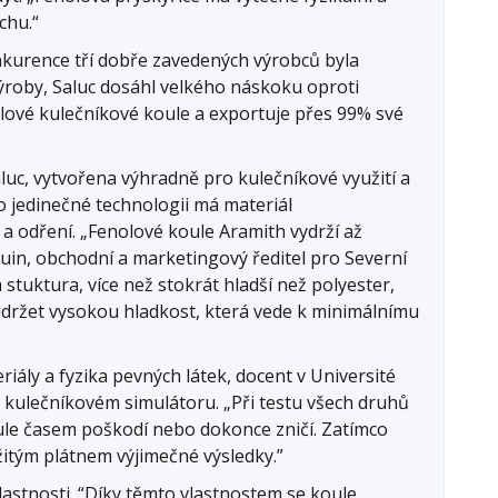
chu.“
onkurence tří dobře zavedených výrobců byla
ýroby, Saluc dosáhl velkého náskoku oproti
nolové kulečníkové koule a exportuje přes 99% své
luc, vytvořena výhradně pro kulečníkové využití a
o jedinečné technologii má materiál
 a odření. „Fenolové koule Aramith vydrží až
quin, obchodní a marketingový ředitel pro Severní
 stuktura, více než stokrát hladší než polyester,
udržet vysokou hladkost, která vede k minimálnímu
riály a fyzika pevných látek, docent v Université
ím kulečníkovém simulátoru. „Při testu všech druhů
oule časem poškodí nebo dokonce zničí. Zatímco
žitým plátnem výjimečné výsledky.”
astnosti. “Díky těmto vlastnostem se koule