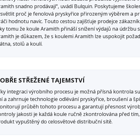
ramith snadno prodávají“, uvádí Bulquin. Poskytujeme škole
ysvětlit proč je fenolová pryskyřice přirozeným výběrem a p
ráči hodnotu navíc. Touto cestou zajišťuje prodejce zákazník
ky tomu že koule Aramith přináší snížení výdajů na údržbu st
ramith je důkazem, že s koulemi Aramith lze uspokojit poža
átna, stolů a koulí.
OBŘE STŘEŽENÉ TAJEMSTVÍ
ky integraci výrobního procesu je možná přísná kontrola sur
ní a zahrnuje technologie odlévání pryskyřice, broušení a šp
onitorují průběh tohoto procesu a garantují přesnost výrob
ontroly jakosti je každá koule ručně zkontrolována před tím,
odukt vypuštěný do celosvětové distribuční sítě.