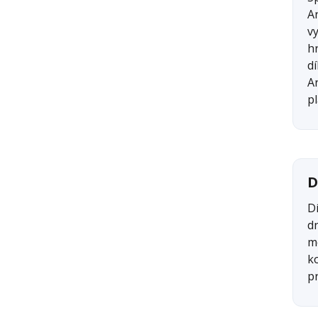
A
v
h
dí
A
pl
D
Dí
d
m
k
pr