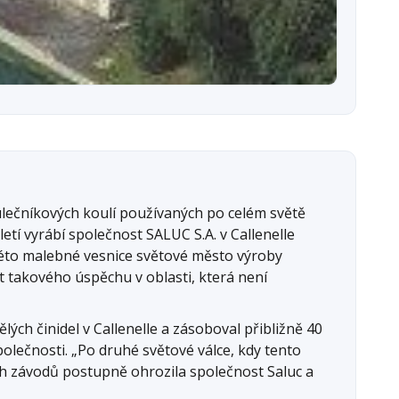
ulečníkových koulí používaných po celém světě
etí vyrábí společnost SALUC S.A. v Callenelle
této malebné vesnice světové město výroby
t takového úspěchu v oblasti, která není
lých činidel v Callenelle a zásoboval přibližně 40
polečnosti. „Po druhé světové válce, kdy tento
h závodů postupně ohrozila společnost Saluc a