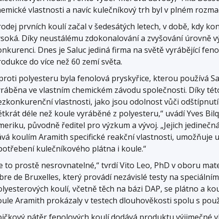
hemické vlastnosti a navíc kulečníkový trh byl v plném rozma
rodej prvních koulí začal v šedesátých letech, v době, kdy k
ysoká. Díky neustálému zdokonalování a zvyšování úrovně v
onkurenci. Dnes je Saluc jediná firma na světě vyrábějící fe
rodukce do více než 60 zemí světa.
proti polyesteru byla fenolová pryskyřice, kterou používá Sa
yráběna ve vlastním chemickém závodu společnosti. Díky tét
ezkonkurenční vlastnosti, jako jsou odolnost vůči odštípnutí
ětkrát déle než koule vyráběné z polyesteru,“ uvádí Yves Bil
eriku, původně ředitel pro výzkum a vývoj. „Jejich jedinečná
ává koulím Aramith specifické reakční vlastnosti, umožňuje 
potřebení kulečníkového plátna i koule.“
e to prostě nesrovnatelné,“ tvrdí Vito Leo, PhD v oboru mate
bre de Bruxelles, který provádí nezávislé testy na speciáln
olyesterových koulí, včetně těch na bázi DAP, se plátno a k
oule Aramith prokázaly v testech dlouhověkosti spolu s pou
pičkový nátěr fenolových koulí dodává produktu výjimečné vl