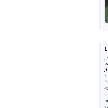
L
J
po
j
k
z
“S
ko
p
do