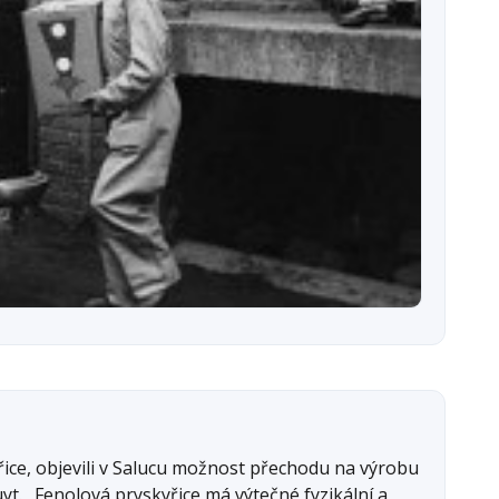
ce, objevili v Salucu možnost přechodu na výrobu
yt. „Fenolová pryskyřice má výtečné fyzikální a