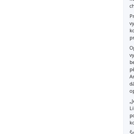
c
P
v
k
p
O
v
b
p
Am
d
o
„J
Li
p
k
Š