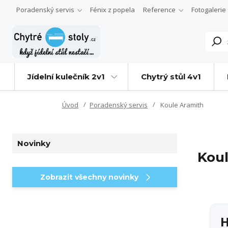
Poradenský servis
Fénix z popela
Reference
Fotogalerie
Jídelní kulečník 2v1
Chytrý stůl 4v1
Úvod
Poradenský servis
Koule Aramith
Novinky
Kou
Zobrazit všechny novinky
H