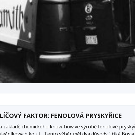
LÍČOVÝ FAKTOR: FENOLOVÁ PRYSKYŘICE
a základě chemického know-how ve výrobě fenolové pryskyři
ulečníkových koulí. „Tento výběr měl dva důvody,“ říká Bossu