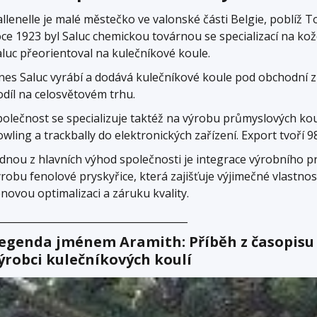
llenelle je malé městečko ve valonské části Belgie, poblíž To
ce 1923 byl Saluc chemickou továrnou se specializací na kože
aluc přeorientoval na kulečníkové koule.
nes Saluc vyrábí a dodává kulečníkové koule pod obchodní 
odíl na celosvětovém trhu.
polečnost se specializuje taktéž na výrobu průmyslových kou
wling a trackbally do elektronických zařízení. Export tvoří 9
ednou z hlavních výhod společnosti je integrace výrobního pr
ýrobu fenolové pryskyřice, která zajišťuje výjimečné vlastno
novou optimalizaci a záruku kvality.
______________________________________
egenda jménem Aramith: Příběh z časopisu I
ýrobci kulečníkových koulí