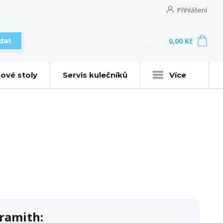
Přihlášení
0
ks
za
0,00 Kč
dat
ové stoly
Servis kulečníků
Více
Aramith: