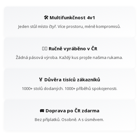
🛠️ Multifunkčnost 4v1
Jeden stůl místo čtyř. Více prostoru, méně kompromisů.
👷‍♂️ Ručně vyráběno v ČR
Žádná pásová výroba. Každý kus projde našima rukama.
🏅 Důvěra tisíců zákazníků
1000+ stolů dodaných. 1000+ příběhů spokojenosti.
🚐 Doprava po ČR zdarma
Bez příplatků. Osobně. A s úsměvem.