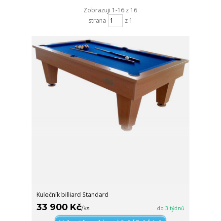
Zobrazuji 1-16 z 16
strana
z 1
Kulečník billiard Standard
33 900 Kč
/
ks
do 3 týdnů