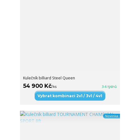
Kulečník billiard Steel Queen
54 900 Kč
/
ks
3-6 týdnů
Vybrat kombinaci 2v1 / 3v1 / 4v1
Novinka