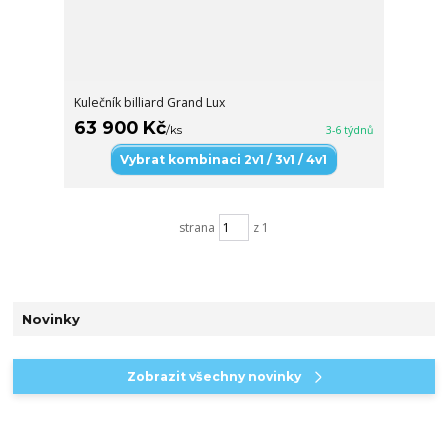
Kulečník billiard Grand Lux
63 900 Kč
/
ks
3-6 týdnů
Vybrat kombinaci 2v1 / 3v1 / 4v1
strana
z 1
Novinky
Zobrazit všechny novinky