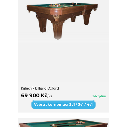
Kulečník billiard Oxford
69 900 Kč
/
ks
3-6 týdnů
Vybrat kombinaci 2v1 / 3v1 / 4v1