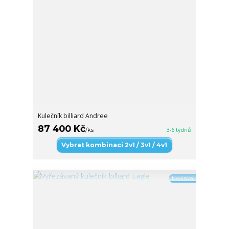
Kulečník billiard Andree
87 400 Kč
/
ks
3-6 týdnů
Vybrat kombinaci 2v1 / 3v1 / 4v1
Novinka