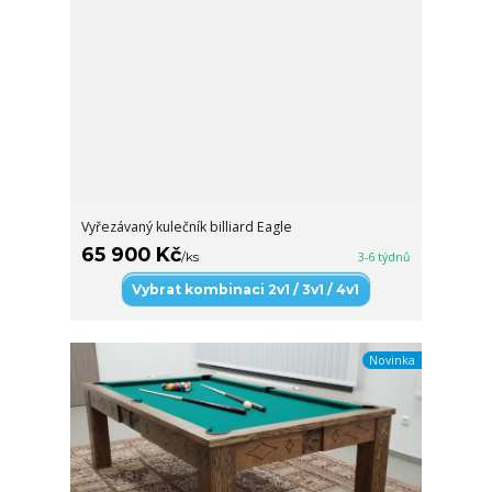
Vyřezávaný kulečník billiard Eagle
65 900 Kč
/
ks
3-6 týdnů
Vybrat kombinaci 2v1 / 3v1 / 4v1
Novinka