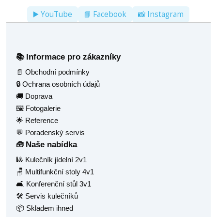
▶️ YouTube
📘 Facebook
📸 Instagram
Informace pro zákazníky
📚
📄 Obchodní podmínky
🔒 Ochrana osobních údajů
🚚 Doprava
🖼️ Fotogalerie
🌟 Reference
💬 Poradenský servis
Naše nabídka
🧰
🎱 Kulečník jídelní 2v1
🪑 Multifunkční stoly 4v1
🛋️ Konferenční stůl 3v1
🛠️ Servis kulečníků
📦 Skladem ihned