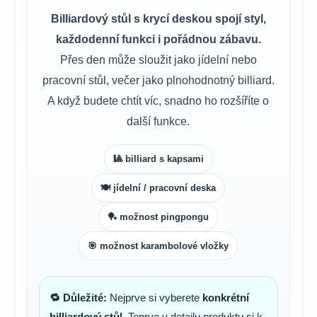
Billiardový stůl s krycí deskou spojí styl,
každodenní funkci i pořádnou zábavu.
Přes den může sloužit jako jídelní nebo
pracovní stůl, večer jako plnohodnotný billiard.
A když budete chtít víc, snadno ho rozšíříte o
další funkce.
🎱 billiard s kapsami
🍽️ jídelní / pracovní deska
🏓 možnost pingpongu
🎯 možnost karambolové vložky
🔁 Důležité:
Nejprve si vyberete
konkrétní
billiardový stůl
. Teprve v detailu produktu si k