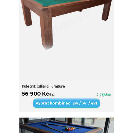
Kulečník billiard Furniture
56 900 Kč
/
ks
3-6 týdnů
Vybrat kombinaci 2v1 / 3v1 / 4v1