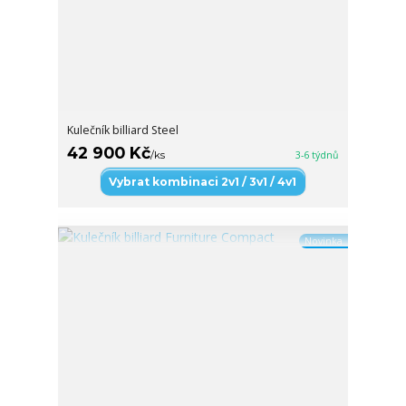
Kulečník billiard Steel
42 900 Kč
/
ks
3-6 týdnů
Vybrat kombinaci 2v1 / 3v1 / 4v1
Novinka