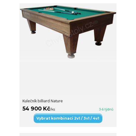
Kulečník billiard Nature
54 900 Kč
/
ks
3-6 týdnů
Vybrat kombinaci 2v1 / 3v1 / 4v1