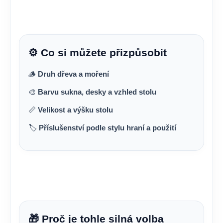
⚙️ Co si můžete přizpůsobit
🪵
Druh dřeva a moření
🎨
Barvu sukna, desky a vzhled stolu
📏
Velikost a výšku stolu
🏷️
Příslušenství podle stylu hraní a použití
🎁 Proč je tohle silná volba