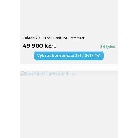
Kulečník billiard Furniture Compact
49 900 Kč
/
ks
3-6 týdnů
Vybrat kombinaci 2v1 / 3v1 / 4v1