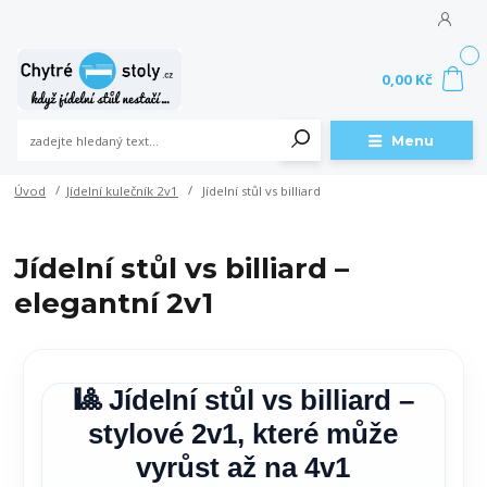
0
0,00 Kč
Menu
Úvod
Jídelní kulečník 2v1
Jídelní stůl vs billiard
Jídelní stůl vs billiard –
elegantní 2v1
🎱 Jídelní stůl vs billiard –
stylové 2v1, které může
vyrůst až na 4v1