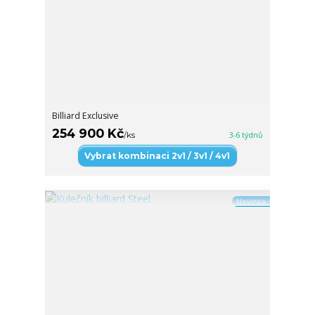
Billiard Exclusive
254 900 Kč
/
ks
3-6 týdnů
Vybrat kombinaci 2v1 / 3v1 / 4v1
Novinka