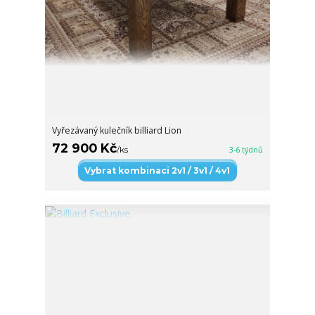
Vyřezávaný kulečník billiard Lion
72 900 Kč
/
ks
3-6 týdnů
Vybrat kombinaci 2v1 / 3v1 / 4v1