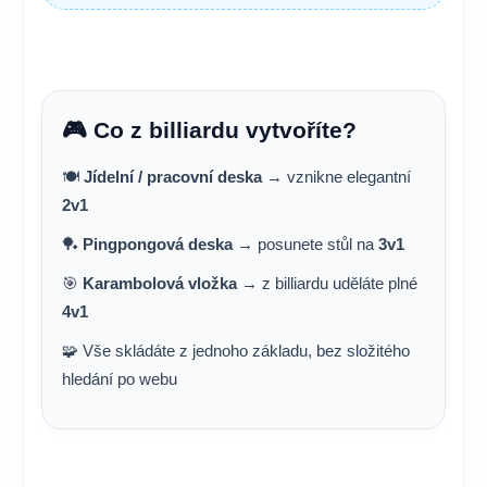
🎮 Co z billiardu vytvoříte?
🍽️
Jídelní / pracovní deska
→ vznikne elegantní
2v1
🏓
Pingpongová deska
→ posunete stůl na
3v1
🎯
Karambolová vložka
→ z billiardu uděláte plné
4v1
🧩 Vše skládáte z jednoho základu, bez složitého
hledání po webu