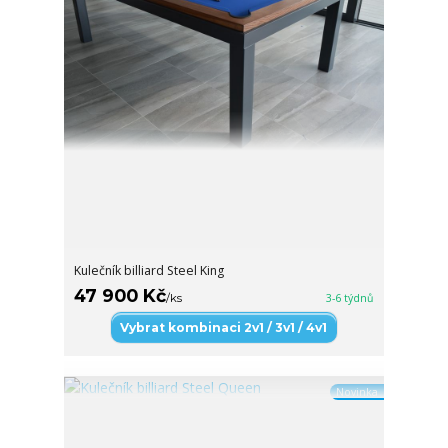
Kulečník billiard Steel King
47 900 Kč
/
ks
3-6 týdnů
Vybrat kombinaci 2v1 / 3v1 / 4v1
Novinka