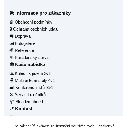
Informace pro zákazníky
📚
📄 Obchodní podmínky
🔒 Ochrana osobních údajů
🚚 Doprava
🖼️ Fotogalerie
🌟 Reference
💬 Poradenský servis
Naše nabídka
🧰
🎱 Kulečník jídelní 2v1
🪑 Multifunkční stoly 4v1
🛋️ Konferenční stůl 3v1
🛠️ Servis kulečníků
📦 Skladem ihned
Kontakt
📍
🧑‍💼 Radek Balaš
🏠 Hlavní 1377
Pro základní funkčnost, zpříjemnění používání webu, analytické