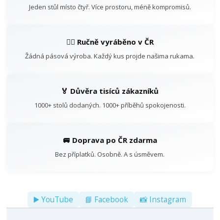
Jeden stůl místo čtyř. Více prostoru, méně kompromisů.
👷‍♂️ Ručně vyráběno v ČR
Žádná pásová výroba. Každý kus projde našima rukama.
🏅 Důvěra tisíců zákazníků
1000+ stolů dodaných. 1000+ příběhů spokojenosti.
🚐 Doprava po ČR zdarma
Bez příplatků. Osobně. A s úsměvem.
▶️ YouTube
📘 Facebook
📸 Instagram