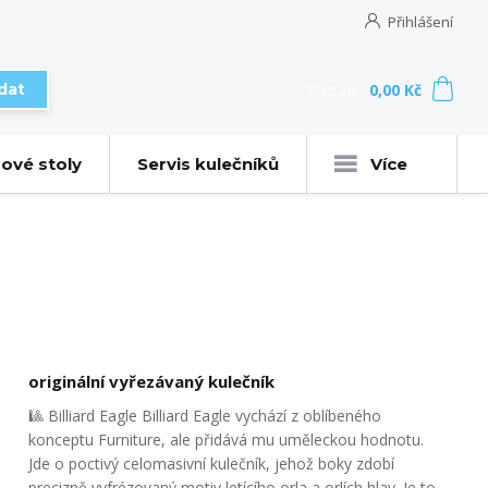
Přihlášení
0
ks
za
0,00 Kč
dat
ové stoly
Servis kulečníků
Více
originální vyřezávaný kulečník
🎱 Billiard Eagle Billiard Eagle vychází z oblíbeného
konceptu Furniture, ale přidává mu uměleckou hodnotu.
Jde o poctivý celomasivní kulečník, jehož boky zdobí
precizně vyfrézovaný motiv letícího orla a orlích hlav. Je to