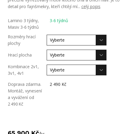
detail pro fajnšmekry, kteří chtějí mí...
celý popis
Lamino 3 týdny,
3-6 týdnů
Masiv 3-6 týdnů
Rozměry hrací
plochy
Hrací plocha
Kombinace 2v1,
3v1, 4v1
Doprava zdarma.
2 490 Kč
Montáž, vynesení
a vyvážení od
2 490 Kč
65 900 Kč
/
ks