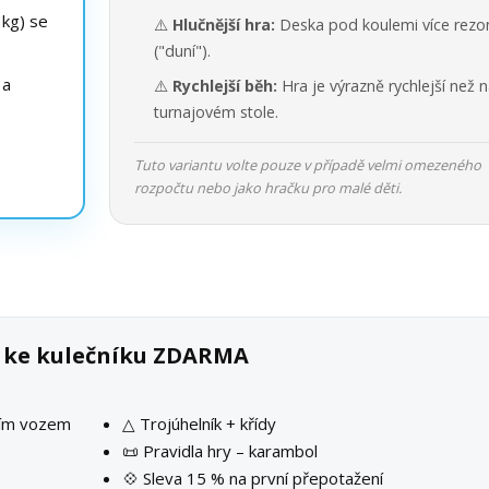
kg) se
⚠️
Hlučnější hra:
Deska pod koulemi více rezo
("duní").
 a
⚠️
Rychlejší běh:
Hra je výrazně rychlejší než 
turnajovém stole.
Tuto variantu volte pouze v případě velmi omezeného
rozpočtu nebo jako hračku pro malé děti.
k ke kulečníku ZDARMA
ším vozem
△ Trojúhelník + křídy
📜 Pravidla hry – karambol
💠 Sleva 15 % na první přepotažení