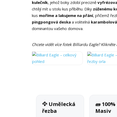
kulečník
, jehož boky zdobí precizně
vyfrézovan
chtějí mít u stolu kus příběhu. Díky
zúženému k
kus
moříme a lakujeme na přání
, přičemž řez
pingpongová deska
a volitelná
karambolová
dominantou vašeho domova.
Chcete vidět více fotek Billiardu Eagle? Klikněte
🦅 Umělecká
🧱 100%
řezba
Masiv