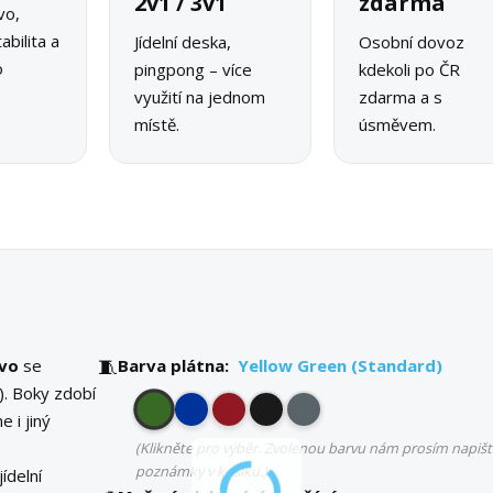
2v1 / 3v1
zdarma
vo,
abilita a
Jídelní deska,
Osobní dovoz
o
pingpong – více
kdekoli po ČR
využití na jednom
zdarma a s
místě.
úsměvem.
🧵
evo
se
Barva plátna:
Yellow Green (Standard)
). Boky zdobí
e i jiný
(Klikněte pro výběr. Zvolenou barvu nám prosím napišt
poznámky v košíku.)
jídelní