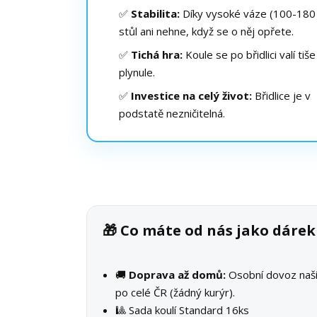
✅
Stabilita:
Díky vysoké váze (100-180 
stůl ani nehne, když se o něj opřete.
✅
Tichá hra:
Koule se po břidlici valí tiše
plynule.
✅
Investice na celý život:
Břidlice je v
podstatě nezničitelná.
🎁 Co máte od nás jako dáre
🚚
Doprava až domů:
Osobní dovoz na
po celé ČR (žádný kurýr).
🎱 Sada koulí Standard 16ks