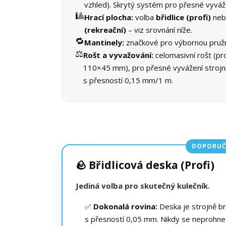
vzhled). Skrytý systém pro přesné vyváž
🎱
Hrací plocha:
volba
břidlice (profi)
ne
(rekreační)
– viz srovnání níže.
🔁
Mantinely:
značkové pro výbornou pružn
⚖️
Rošt a vyvažování:
celomasivní rošt (pro
110×45 mm), pro přesné vyvážení stroj
s přesností 0,15 mm/1 m.
DOPORUČ
🪨 Břidlicová deska (Profi)
Jediná volba pro skutečný kulečník.
✅
Dokonalá rovina:
Deska je strojně b
s přesností 0,05 mm. Nikdy se neprohne