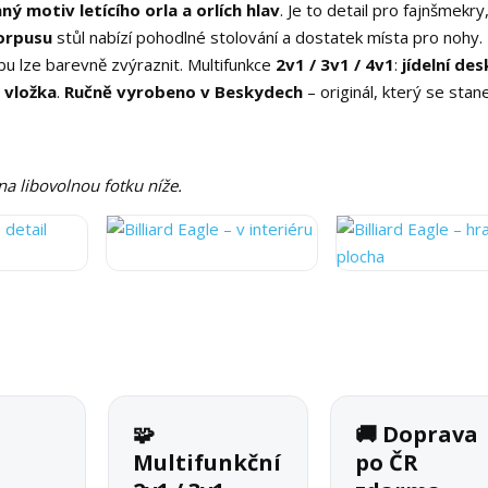
ý motiv letícího orla a orlích hlav
. Je to detail pro fajnšmekry,
orpusu
stůl nabízí pohodlné stolování a dostatek místa pro nohy.
bu lze barevně zvýraznit. Multifunkce
2v1 / 3v1 / 4v1
:
jídelní des
 vložka
.
Ručně vyrobeno v Beskydech
– originál, který se stan
 na libovolnou fotku níže.
🧩
🚚 Doprava
Multifunkční
po ČR