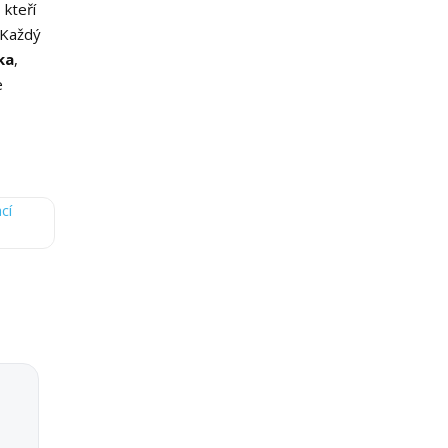
 kteří
 Každý
ka
,
e