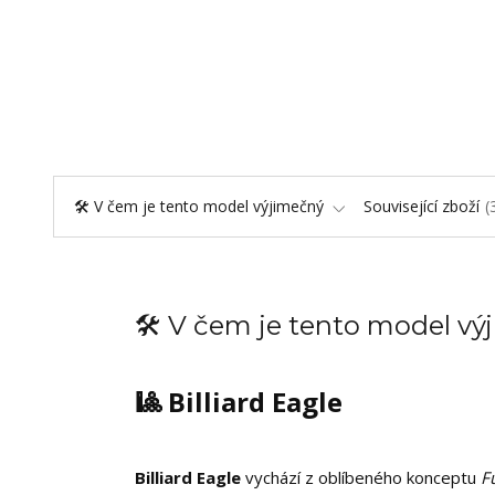
🛠️ V čem je tento model výjimečný
Související zboží
🛠️ V čem je tento model v
🎱 Billiard Eagle
Billiard Eagle
vychází z oblíbeného konceptu
F