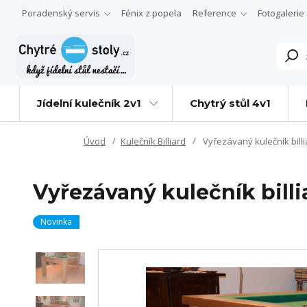
Poradenský servis
Fénix z popela
Reference
Fotogalerie
Jídelní kulečník 2v1
Chytrý stůl 4v1
Úvod
Kulečník Billiard
Vyřezávaný kulečník billi
Vyřezávaný kulečník billi
Novinka