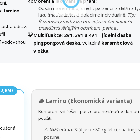
🎨
Moření a lakování na přání:
ení.
Odstín moření (dub, ořech, palisandr a další) a ty
bo
lamino
laku (mat/satin/lesk) doladíme individuálně.
Tip:
Řezbovaný motiv lze pro zvýraznění namořit
ost a odraz.
tmavším/světlejším odstínem (patina).
🧩
fil
Multifunkce:
2v1, 3v1 a 4v1
–
jídelní deska
,
ní vodováhou
pingpongová deska
, volitelná
karambolová
vložka
.
UJEME
🪵 Lamino (Ekonomická varianta)
Kompromisní řešení pouze pro nenáročné domácí
použití.
roušená
⚠️
Nižší váha:
Stůl je o ~80 kg lehčí, snadněji 
.
posune.