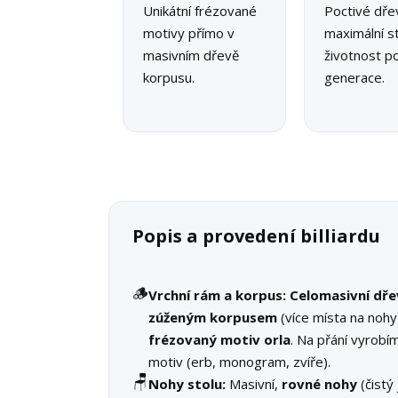
Unikátní frézované
Poctivé dře
motivy přímo v
maximální st
masivním dřevě
životnost p
korpusu.
generace.
Popis a provedení billiardu
🪵
Vrchní rám a korpus:
Celomasivní dř
zúženým korpusem
(více místa na nohy
frézovaný motiv orla
. Na přání vyrobím
motiv (erb, monogram, zvíře).
🪑
Nohy stolu:
Masivní,
rovné nohy
(čistý 