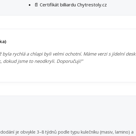
📄 Certifikát billiardu Chytrestoly.cz
ka)
byla rychlá a chlapi byli velmi ochotní. Máme verzi s jídelní des
k, dokud jsme to neodkryli. Doporučuji!"
dodání je obvykle 3–8 týdnů podle typu kulečníku (masiv, lamino) a