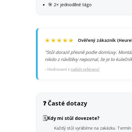
🎯 2× jednodílné tágo
★★★★★
Ověřený zákazník (Heure
"Stůl dorazil přesně podle domluvy. Montáž 
nikdo z návštěvy nepoznal, že je to kuleční
– Hodnocení z
našich referencí
❓ Časté dotazy
🗓️
Kdy mi stůl dovezete?
Každý stůl vyrábíme na zakázku. Termín 