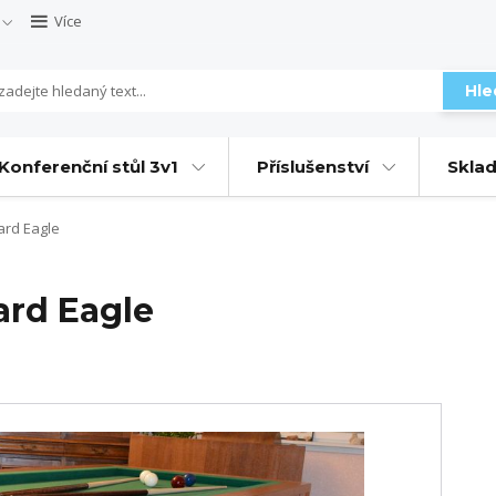
Více
Hle
Konferenční stůl 3v1
Příslušenství
Sklad
ard Eagle
ard Eagle