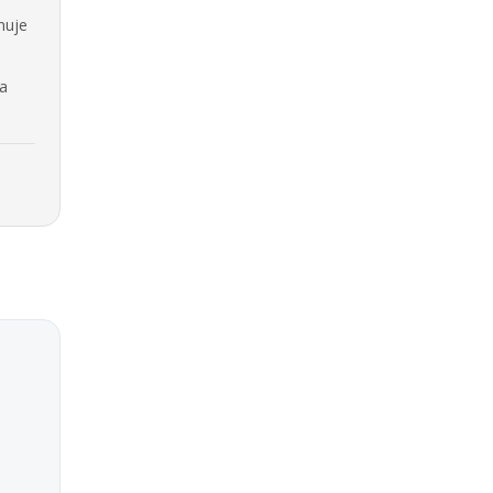
nuje
na