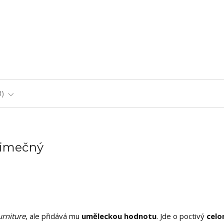
3
ýjimečný
urniture
, ale přidává mu
uměleckou hodnotu
. Jde o poctivý
celo