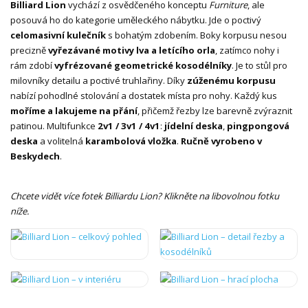
Billiard Lion
vychází z osvědčeného konceptu
Furniture
, ale
posouvá ho do kategorie uměleckého nábytku. Jde o poctivý
celomasivní kulečník
s bohatým zdobením. Boky korpusu nesou
precizně
vyřezávané motivy lva a letícího orla
, zatímco nohy i
rám zdobí
vyfrézované geometrické kosodélníky
. Je to stůl pro
milovníky detailu a poctivé truhlařiny. Díky
zúženému korpusu
nabízí pohodlné stolování a dostatek místa pro nohy. Každý kus
moříme a lakujeme na přání
, přičemž řezby lze barevně zvýraznit
patinou. Multifunkce
2v1 / 3v1 / 4v1
:
jídelní deska
,
pingpongová
deska
a volitelná
karambolová vložka
.
Ručně vyrobeno v
Beskydech
.
Chcete vidět více fotek Billiardu Lion? Klikněte na libovolnou fotku
níže.