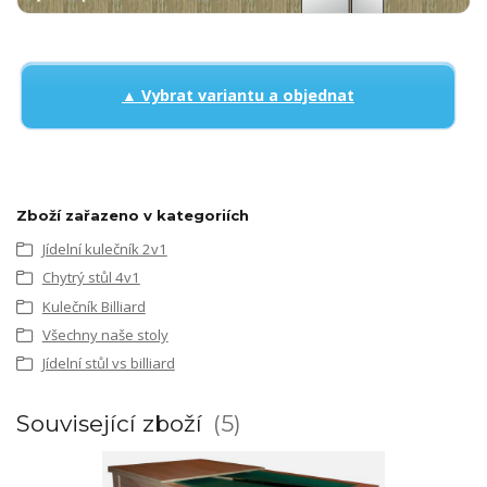
▲ Vybrat variantu a objednat
Zboží zařazeno v kategoriích
Jídelní kulečník 2v1
Chytrý stůl 4v1
Kulečník Billiard
Všechny naše stoly
Jídelní stůl vs billiard
Související zboží
5