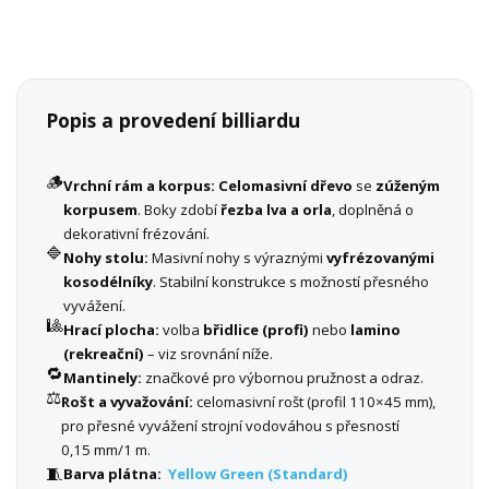
Popis a provedení billiardu
🪵
Vrchní rám a korpus:
Celomasivní dřevo
se
zúženým
korpusem
. Boky zdobí
řezba lva a orla
, doplněná o
dekorativní frézování.
🔷
Nohy stolu:
Masivní nohy s výraznými
vyfrézovanými
kosodélníky
. Stabilní konstrukce s možností přesného
vyvážení.
🎱
Hrací plocha:
volba
břidlice (profi)
nebo
lamino
(rekreační)
– viz srovnání níže.
🔁
Mantinely:
značkové pro výbornou pružnost a odraz.
⚖️
Rošt a vyvažování:
celomasivní rošt (profil 110×45 mm),
pro přesné vyvážení strojní vodováhou s přesností
0,15 mm/1 m.
🧵
Barva plátna:
Yellow Green (Standard)