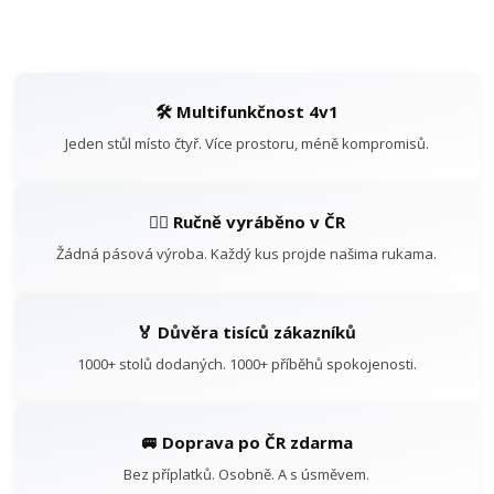
🛠️ Multifunkčnost 4v1
Jeden stůl místo čtyř. Více prostoru, méně kompromisů.
👷‍♂️ Ručně vyráběno v ČR
Žádná pásová výroba. Každý kus projde našima rukama.
🏅 Důvěra tisíců zákazníků
1000+ stolů dodaných. 1000+ příběhů spokojenosti.
🚐 Doprava po ČR zdarma
Bez příplatků. Osobně. A s úsměvem.