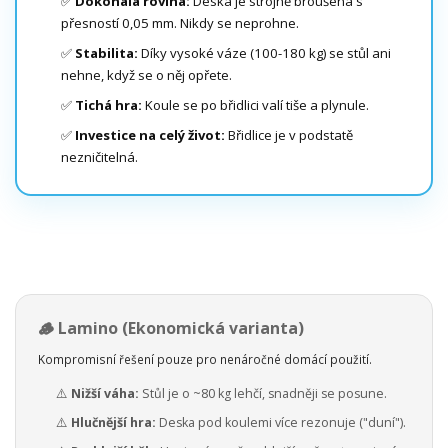
✅
Dokonalá rovina:
Deska je strojně broušená s
přesností 0,05 mm. Nikdy se neprohne.
✅
Stabilita:
Díky vysoké váze (100-180 kg) se stůl ani
nehne, když se o něj opřete.
✅
Tichá hra:
Koule se po břidlici valí tiše a plynule.
✅
Investice na celý život:
Břidlice je v podstatě
nezničitelná.
🪵 Lamino (Ekonomická varianta)
Kompromisní řešení pouze pro nenáročné domácí použití.
⚠️
Nižší váha:
Stůl je o ~80 kg lehčí, snadněji se posune.
⚠️
Hlučnější hra:
Deska pod koulemi více rezonuje ("duní").