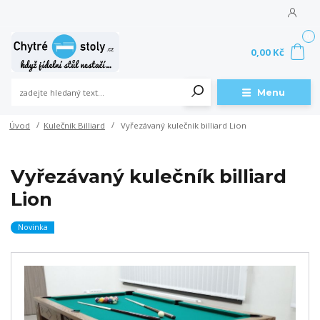
0
0,00 Kč
Menu
Úvod
Kulečník Billiard
Vyřezávaný kulečník billiard Lion
Vyřezávaný kulečník billiard
Lion
Novinka