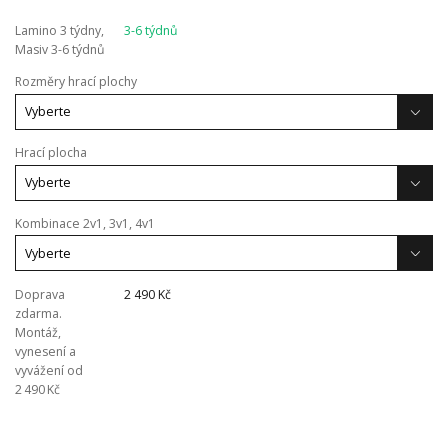
Lamino 3 týdny,
3-6 týdnů
Masiv 3-6 týdnů
Rozměry hrací plochy
Hrací plocha
Kombinace 2v1, 3v1, 4v1
Doprava
2 490 Kč
zdarma.
Montáž,
vynesení a
vyvážení od
2 490 Kč