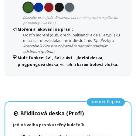
(Klikněte pro výběr. Zvolenou barvu nám prosím napište do
poznámky v košíku.)
🎨
Moření a lakování na přání:
Odstín moření (dub, ořech, palisandr a další) a typ laku
(mat/satin/lesk) doladíme individuálně.
Tip: Řezby a
kosodélníky lze pro zvýraznění namořit odlišným
odstínem (patina).
🧩
Multifunkce:
2v1, 3v1 a 4v1
–
jídelní deska
,
pingpongová deska
, volitelná
karambolová vložka
.
DOPORUČUJEME
🪨 Břidlicová deska (Profi)
Jediná volba pro skutečný kulečník.