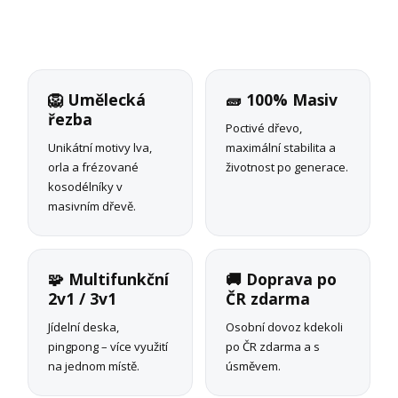
🦁 Umělecká
🧱 100% Masiv
řezba
Poctivé dřevo,
Unikátní motivy lva,
maximální stabilita a
orla a frézované
životnost po generace.
kosodélníky v
masivním dřevě.
🧩 Multifunkční
🚚 Doprava po
2v1 / 3v1
ČR zdarma
Jídelní deska,
Osobní dovoz kdekoli
pingpong – více využití
po ČR zdarma a s
na jednom místě.
úsměvem.