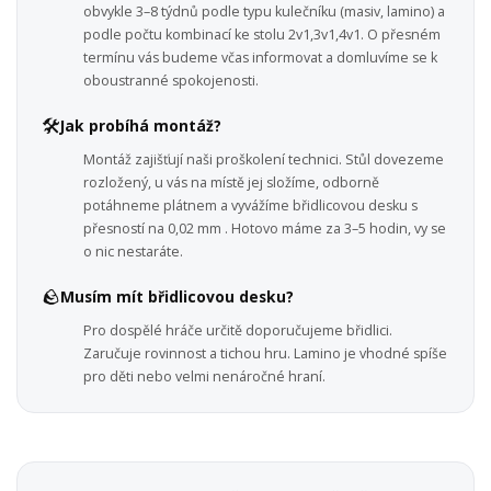
obvykle 3–8 týdnů podle typu kulečníku (masiv, lamino) a
podle počtu kombinací ke stolu 2v1,3v1,4v1. O přesném
termínu vás budeme včas informovat a domluvíme se k
oboustranné spokojenosti.
🛠️
Jak probíhá montáž?
Montáž zajišťují naši proškolení technici. Stůl dovezeme
rozložený, u vás na místě jej složíme, odborně
potáhneme plátnem a vyvážíme břidlicovou desku s
přesností na 0,02 mm . Hotovo máme za 3–5 hodin, vy se
o nic nestaráte.
🪨
Musím mít břidlicovou desku?
Pro dospělé hráče určitě doporučujeme břidlici.
Zaručuje rovinnost a tichou hru. Lamino je vhodné spíše
pro děti nebo velmi nenáročné hraní.