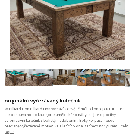
originální vyřezávaný kulečník
🎱 Billiard Lion Billiard Lion vychází z osvědčeného konceptu Furniture,
ale posouvá ho do kategorie uměleckého nábytku. Jde o poctivý
celomasivní kulečník s bohatým zdobením. Boky korpusu nesou
precizně vyřezávané motivy lva a letícího orla, zatímco nohy i rám...
celý
popis