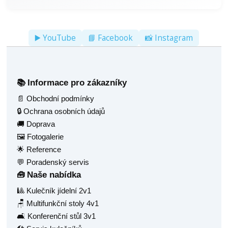
▶️ YouTube
📘 Facebook
📸 Instagram
Informace pro zákazníky
📚
📄 Obchodní podmínky
🔒 Ochrana osobních údajů
🚚 Doprava
🖼️ Fotogalerie
🌟 Reference
💬 Poradenský servis
Naše nabídka
🧰
🎱 Kulečník jídelní 2v1
🪑 Multifunkční stoly 4v1
🛋️ Konferenční stůl 3v1