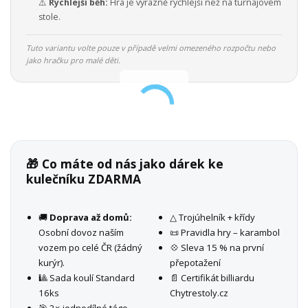
⚠️
Rychlejší běh:
Hra je výrazně rychlejší než na turnajovém
stole.
Tuto variantu volte pouze v případě velmi omezeného rozpočtu nebo
jako hračku pro malé děti.
🎁 Co máte od nás jako dárek ke
kulečníku ZDARMA
🚚
Doprava až domů:
△ Trojúhelník + křídy
Osobní dovoz naším
📜 Pravidla hry – karambol
vozem po celé ČR (žádný
💠 Sleva 15 % na první
kurýr).
přepotažení
🎱 Sada koulí Standard
📄 Certifikát billiardu
16ks
Chytrestoly.cz