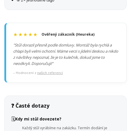
🎯 2× jednodílné tágo
★★★★★
Ověřený zákazník (Heureka)
"Stůl dorazil přesně podle domluvy. Montáž byla rychlá a
chlapi byli velmi ochotní. Máme verzi s jídelní deskou a nikdo
z návštěvy nepoznal, že je to kulečník, dokud jsme to
neodkryli. Doporučuji!"
– Hodnocení z
našich referencí
❓ Časté dotazy
🗓️
Kdy mi stůl dovezete?
Každý stůl vyrábíme na zakázku. Termín dodání je