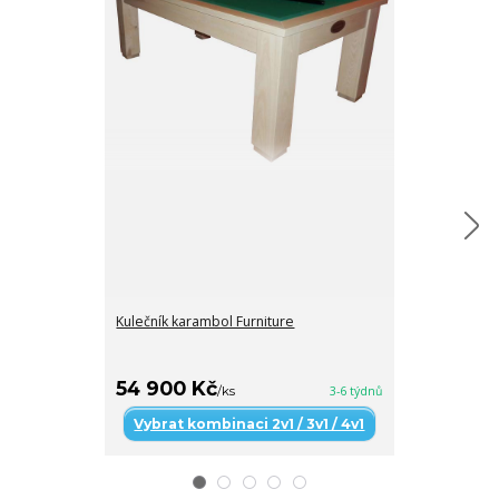
Kulečník karambol Furniture
Kulečník karam
celomasivní , b
63 400 Kč
59 400 K
54 900 Kč
/
ks
3-6 týdnů
Vybrat kombinaci 2v1 / 3v1 / 4v1