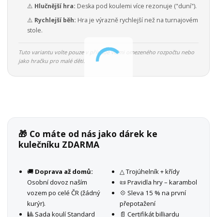
⚠️
Hlučnější hra:
Deska pod koulemi více rezonuje ("duní").
⚠️
Rychlejší běh:
Hra je výrazně rychlejší než na turnajovém
stole.
Tuto variantu volte pouze v případě velmi omezeného rozpočtu nebo
jako hračku pro malé děti.
🎁 Co máte od nás jako dárek ke
kulečníku ZDARMA
🚚
Doprava až domů:
△ Trojúhelník + křídy
Osobní dovoz naším
📜 Pravidla hry – karambol
vozem po celé ČR (žádný
💠 Sleva 15 % na první
kurýr).
přepotažení
🎱 Sada koulí Standard
📄 Certifikát billiardu