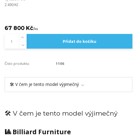
2 490 Kč
67 800 Kč
/
ks
Přidat do košíku
Číslo produktu:
1106
🛠️ V čem je tento model výjimečný
🛠️ V čem je tento model výjimečný
🎱 Billiard Furniture