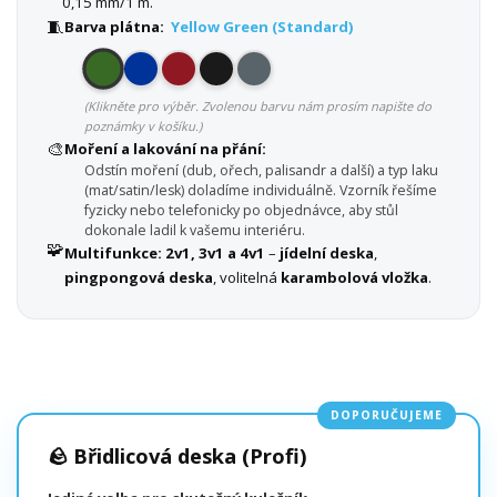
0,15 mm/1 m.
🧵
Barva plátna:
Yellow Green (Standard)
(Klikněte pro výběr. Zvolenou barvu nám prosím napište do
poznámky v košíku.)
🎨
Moření a lakování na přání:
Odstín moření (dub, ořech, palisandr a další) a typ laku
(mat/satin/lesk) doladíme individuálně. Vzorník řešíme
fyzicky nebo telefonicky po objednávce, aby stůl
dokonale ladil k vašemu interiéru.
🧩
Multifunkce:
2v1, 3v1 a 4v1
–
jídelní deska
,
pingpongová deska
, volitelná
karambolová vložka
.
DOPORUČUJEME
🪨 Břidlicová deska (Profi)