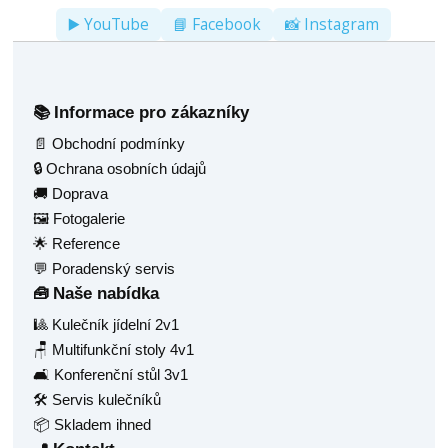
▶️ YouTube
📘 Facebook
📸 Instagram
Informace pro zákazníky
📚
📄 Obchodní podmínky
🔒 Ochrana osobních údajů
🚚 Doprava
🖼️ Fotogalerie
🌟 Reference
💬 Poradenský servis
Naše nabídka
🧰
🎱 Kulečník jídelní 2v1
🪑 Multifunkční stoly 4v1
🛋️ Konferenční stůl 3v1
🛠️ Servis kulečníků
📦 Skladem ihned