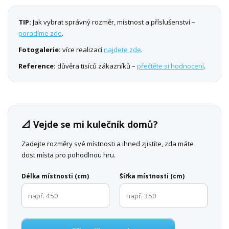
TIP:
Jak vybrat správný rozměr, místnost a příslušenství –
poradíme zde
.
Fotogalerie:
více realizací
najdete zde
.
Reference:
důvěra tisíců zákazníků –
přečtěte si hodnocení
.
📐 Vejde se mi kulečník domů?
Zadejte rozměry své místnosti a ihned zjistíte, zda máte
dost místa pro pohodlnou hru.
Délka místnosti (cm)
Šířka místnosti (cm)