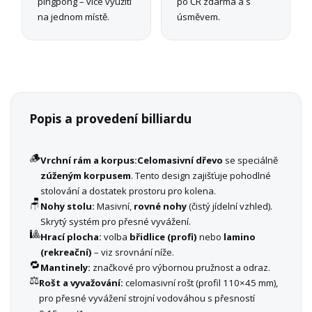
pingpong – více využití
po ČR zdarma a s
na jednom místě.
úsměvem.
Popis a provedení billiardu
🪵
Vrchní rám a korpus:
Celomasivní dřevo
se speciálně
zúženým korpusem
. Tento design zajišťuje pohodlné
stolování a dostatek prostoru pro kolena.
🪑
Nohy stolu:
Masivní,
rovné nohy
(čistý jídelní vzhled).
Skrytý systém pro přesné vyvážení.
🎱
Hrací plocha:
volba
břidlice (profi)
nebo
lamino
(rekreační)
– viz srovnání níže.
🔁
Mantinely:
značkové pro výbornou pružnost a odraz.
⚖️
Rošt a vyvažování:
celomasivní rošt (profil 110×45 mm),
pro přesné vyvážení strojní vodováhou s přesností