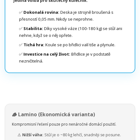
Jediná volba pro skutečný kulečník.
✅
Dokonalá rovina:
Deska je strojně broušená s
přesností 0,05 mm. Nikdy se neprohne.
✅
Stabilita:
Díky vysoké váze (100-180 kg) se stůl ani
nehne, když se o něj opřete.
✅
Tichá hra:
Koule se po břidlici valí tiše a plynule.
✅
Investice na celý život:
Břidlice je v podstatě
nezničitelná.
🪵 Lamino (Ekonomická varianta)
Kompromisní řešení pouze pro nenáročné domácí použití.
⚠️
Nižší váha:
Stůl je o ~80 kg lehčí, snadněji se posune.