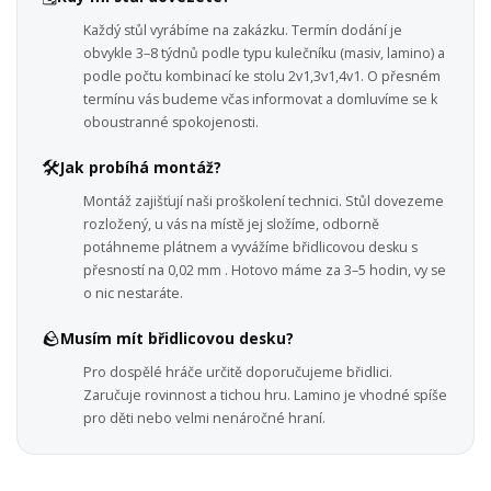
Každý stůl vyrábíme na zakázku. Termín dodání je
obvykle 3–8 týdnů podle typu kulečníku (masiv, lamino) a
podle počtu kombinací ke stolu 2v1,3v1,4v1. O přesném
termínu vás budeme včas informovat a domluvíme se k
oboustranné spokojenosti.
🛠️
Jak probíhá montáž?
Montáž zajišťují naši proškolení technici. Stůl dovezeme
rozložený, u vás na místě jej složíme, odborně
potáhneme plátnem a vyvážíme břidlicovou desku s
přesností na 0,02 mm . Hotovo máme za 3–5 hodin, vy se
o nic nestaráte.
🪨
Musím mít břidlicovou desku?
Pro dospělé hráče určitě doporučujeme břidlici.
Zaručuje rovinnost a tichou hru. Lamino je vhodné spíše
pro děti nebo velmi nenáročné hraní.