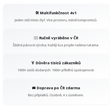
🛠️ Multifunkčnost 4v1
Jeden stůl místo čtyř. Více prostoru, méně kompromisů.
👷‍♂️ Ručně vyráběno v ČR
Žádná pásová výroba. Každý kus projde našima rukama.
🏅 Důvěra tisíců zákazníků
1000+ stolů dodaných. 1000+ příběhů spokojenosti.
🚐 Doprava po ČR zdarma
Bez příplatků. Osobně. A s úsměvem.