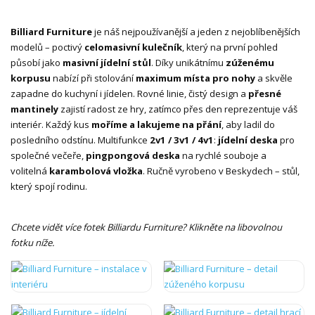
Billiard Furniture
je náš nejpoužívanější a jeden z nejoblíbenějších
modelů – poctivý
celomasivní kulečník
, který na první pohled
působí jako
masivní jídelní stůl
. Díky unikátnímu
zúženému
korpusu
nabízí při stolování
maximum místa pro nohy
a skvěle
zapadne do kuchyní i jídelen. Rovné linie, čistý design a
přesné
mantinely
zajistí radost ze hry, zatímco přes den reprezentuje váš
interiér. Každý kus
moříme a lakujeme na přání
, aby ladil do
posledního odstínu. Multifunkce
2v1 / 3v1 / 4v1
:
jídelní deska
pro
společné večeře,
pingpongová deska
na rychlé souboje a
volitelná
karambolová vložka
. Ručně vyrobeno v Beskydech – stůl,
který spojí rodinu.
Chcete vidět více fotek Billiardu Furniture? Klikněte na libovolnou
fotku níže.