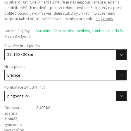
🎱 Billiard Furniture Billiard Furniture je náš nejpoužívanější a jeden z
nejoblíbenějších modelů – poctivý celomasivní kulečník, který na první
pohled působí jako masivní jídelní stůl. Díky unikátnímu zúženému
korpusu nabízí při stolování maximum místa pro noh...
celý popis
Lamino 3 týdny,
Vyrobíme Vám na míru - velikost, kombinace, odstín.
Masiv 3-6 týdnů
Rozměry hrací plochy
Hrací plocha
Kombinace 2v1, 3v1, 4v1
Doprava
2 490 Kč
zdarma.
Montáž,
vynesení a
vyvážení od