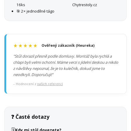
16ks
Chytrestoly.cz
🎯 2× jednodílné tágo
★★★★★
Ověřený zákazník (Heureka)
"Stůl dorazil přesně podle domluvy. Montáž byla rychlá a
chlapi byli velmi ochotní. Máme verzi s jídelní deskou a nikdo
z návštěvy nepoznal, že je to kulečník, dokud jsme to
neodkryli. Doporučuji!"
– Hodnocení z
našich referencí
❓ Časté dotazy
🗓️
Kdy mi stůl dovezete?