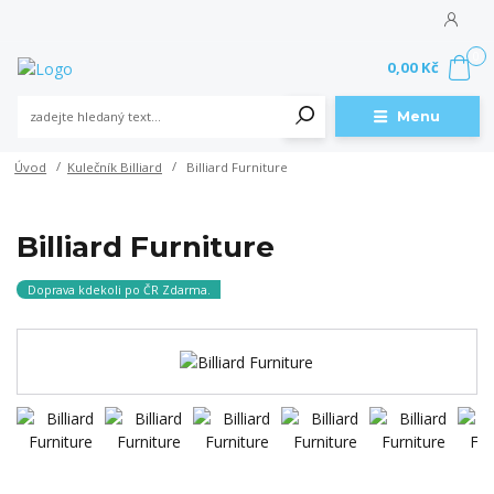
0
0,00 Kč
Menu
Úvod
Kulečník Billiard
Billiard Furniture
Billiard Furniture
Doprava kdekoli po ČR Zdarma.