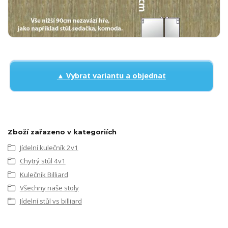
▲ Vybrat variantu a objednat
Zboží zařazeno v kategoriích
Jídelní kulečník 2v1
Chytrý stůl 4v1
Kulečník Billiard
Všechny naše stoly
Jídelní stůl vs billiard