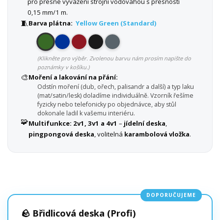
pro přesné vyvážení strojní vodováhou s přesností
0,15 mm/1 m.
🧵
Barva plátna:
Yellow Green (Standard)
(Klikněte pro výběr. Zvolenou barvu nám prosím napište do
poznámky v košíku.)
🎨
Moření a lakování na přání:
Odstín moření (dub, ořech, palisandr a další) a typ laku
(mat/satin/lesk) doladíme individuálně. Vzorník řešíme
fyzicky nebo telefonicky po objednávce, aby stůl
dokonale ladil k vašemu interiéru.
🧩
Multifunkce:
2v1, 3v1 a 4v1
–
jídelní deska
,
pingpongová deska
, volitelná
karambolová vložka
.
DOPORUČUJEME
🪨 Břidlicová deska (Profi)