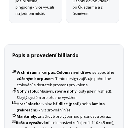
Jídelní deska,
Osobní dovoz kdekoli
pingpong – více využití
po ČR zdarma a s
na jednom místě.
úsměvem.
Popis a provedení billiardu
🪵
Vrchní rám a korpus:
Celomasivní dřevo
se speciálně
zúženým korpusem
. Tento design zajišťuje pohodlné
stolování a dostatek prostoru pro kolena.
🪑
Nohy stolu:
Masivní,
rovné nohy
(čistý jídelní vzhled).
Skrytý systém pro přesné vyvážení.
🎱
Hrací plocha:
volba
břidlice (profi)
nebo
lamino
(rekreační)
– viz srovnání níže.
🔁
Mantinely:
značkové pro výbornou pružnost a odraz.
⚖️
Rošt a vyvažování:
celomasivní rošt (profil 110×45 mm),