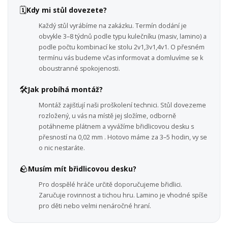
🗓️
Kdy mi stůl dovezete?
Každý stůl vyrábíme na zakázku. Termín dodání je
obvykle 3–8 týdnů podle typu kulečníku (masiv, lamino) a
podle počtu kombinací ke stolu 2v1,3v1,4v1. O přesném
termínu vás budeme včas informovat a domluvíme se k
oboustranné spokojenosti.
🛠️
Jak probíhá montáž?
Montáž zajišťují naši proškolení technici. Stůl dovezeme
rozložený, u vás na místě jej složíme, odborně
potáhneme plátnem a vyvážíme břidlicovou desku s
přesností na 0,02 mm . Hotovo máme za 3–5 hodin, vy se
o nic nestaráte.
🪨
Musím mít břidlicovou desku?
Pro dospělé hráče určitě doporučujeme břidlici.
Zaručuje rovinnost a tichou hru. Lamino je vhodné spíše
pro děti nebo velmi nenáročné hraní.