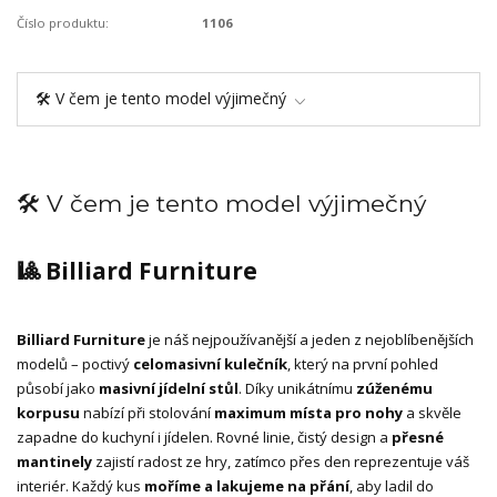
Číslo produktu:
1106
🛠️ V čem je tento model výjimečný
🛠️ V čem je tento model výjimečný
🎱 Billiard Furniture
Billiard Furniture
je náš nejpoužívanější a jeden z nejoblíbenějších
modelů – poctivý
celomasivní kulečník
, který na první pohled
působí jako
masivní jídelní stůl
. Díky unikátnímu
zúženému
korpusu
nabízí při stolování
maximum místa pro nohy
a skvěle
zapadne do kuchyní i jídelen. Rovné linie, čistý design a
přesné
mantinely
zajistí radost ze hry, zatímco přes den reprezentuje váš
interiér. Každý kus
moříme a lakujeme na přání
, aby ladil do