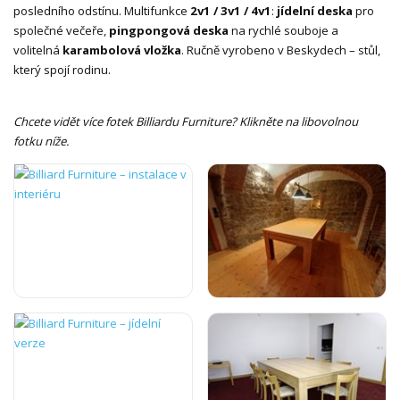
posledního odstínu. Multifunkce
2v1 / 3v1 / 4v1
:
jídelní deska
pro
společné večeře,
pingpongová deska
na rychlé souboje a
volitelná
karambolová vložka
. Ručně vyrobeno v Beskydech – stůl,
který spojí rodinu.
Chcete vidět více fotek Billiardu Furniture? Klikněte na libovolnou
fotku níže.