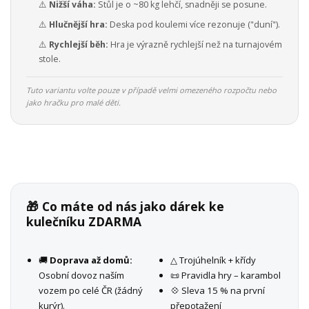
⚠️
Nižší váha:
Stůl je o ~80 kg lehčí, snadněji se posune.
⚠️
Hlučnější hra:
Deska pod koulemi více rezonuje ("duní").
⚠️
Rychlejší běh:
Hra je výrazně rychlejší než na turnajovém
stole.
Tuto variantu volte pouze v případě velmi omezeného rozpočtu nebo
jako hračku pro malé děti.
🎁 Co máte od nás jako dárek ke
kulečníku ZDARMA
🚚
Doprava až domů:
△ Trojúhelník + křídy
Osobní dovoz naším
📜 Pravidla hry – karambol
vozem po celé ČR (žádný
💠 Sleva 15 % na první
kurýr).
přepotažení