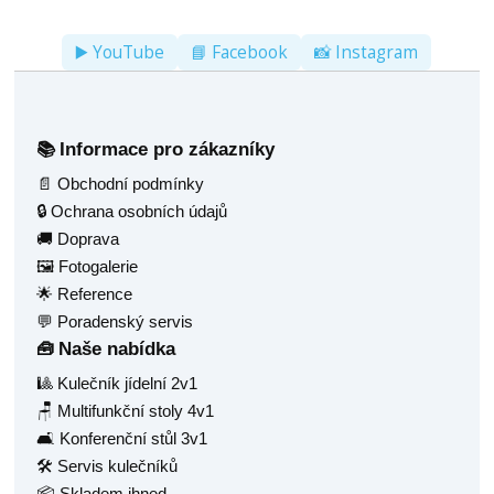
▶️ YouTube
📘 Facebook
📸 Instagram
Informace pro zákazníky
📚
📄 Obchodní podmínky
🔒 Ochrana osobních údajů
🚚 Doprava
🖼️ Fotogalerie
🌟 Reference
💬 Poradenský servis
Naše nabídka
🧰
🎱 Kulečník jídelní 2v1
🪑 Multifunkční stoly 4v1
🛋️ Konferenční stůl 3v1
🛠️ Servis kulečníků
📦 Skladem ihned