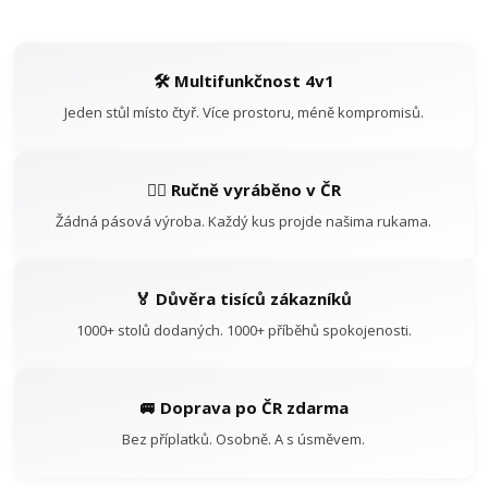
🛠️ Multifunkčnost 4v1
Jeden stůl místo čtyř. Více prostoru, méně kompromisů.
👷‍♂️ Ručně vyráběno v ČR
Žádná pásová výroba. Každý kus projde našima rukama.
🏅 Důvěra tisíců zákazníků
1000+ stolů dodaných. 1000+ příběhů spokojenosti.
🚐 Doprava po ČR zdarma
Bez příplatků. Osobně. A s úsměvem.