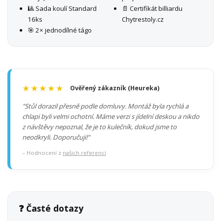
🎱 Sada koulí Standard
📄 Certifikát billiardu
16ks
Chytrestoly.cz
🎯 2× jednodílné tágo
★★★★★
Ověřený zákazník (Heureka)
"Stůl dorazil přesně podle domluvy. Montáž byla rychlá a
chlapi byli velmi ochotní. Máme verzi s jídelní deskou a nikdo
z návštěvy nepoznal, že je to kulečník, dokud jsme to
neodkryli. Doporučuji!"
– Hodnocení z
našich referencí
❓ Časté dotazy