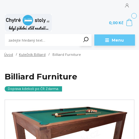
0
0,00 Kč
Menu
Úvod
Kulečník Billiard
Billiard Furniture
Billiard Furniture
Doprava kdekoli po ČR Zdarma.