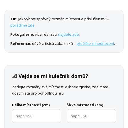
TIP:
Jak vybrat správný rozměr, místnost a příslušenství –
poradíme zde
.
Fotogalerie:
více realizací
najdete zde
.
Reference:
důvěra tisíců zákazníků –
přečtěte si hodnocení
.
📐 Vejde se mi kulečník domů?
Zadejte rozměry své místnosti a ihned zjistíte, zda máte
dost místa pro pohodlnou hru.
Délka místnosti (cm)
Šířka místnosti (cm)