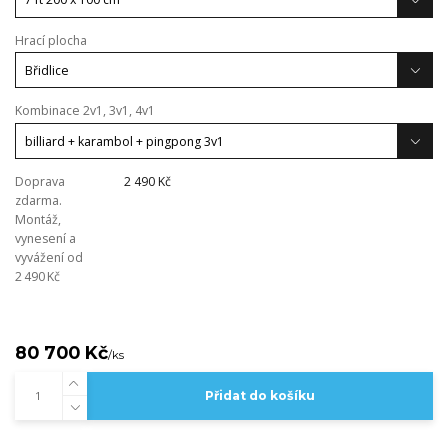
Hrací plocha
Kombinace 2v1, 3v1, 4v1
Doprava
2 490 Kč
zdarma.
Montáž,
vynesení a
vyvážení od
2 490 Kč
80 700 Kč
/
ks
Přidat do košíku