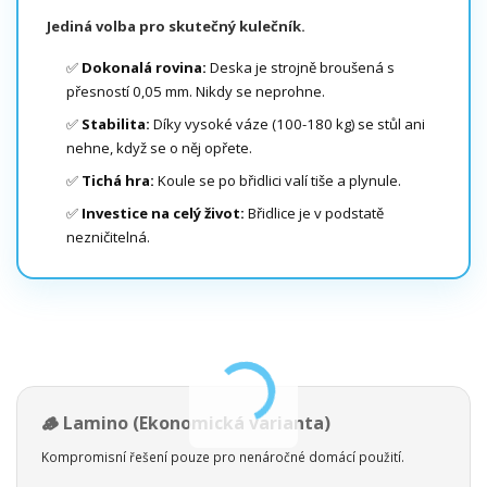
Jediná volba pro skutečný kulečník.
✅
Dokonalá rovina:
Deska je strojně broušená s
přesností 0,05 mm. Nikdy se neprohne.
✅
Stabilita:
Díky vysoké váze (100-180 kg) se stůl ani
nehne, když se o něj opřete.
✅
Tichá hra:
Koule se po břidlici valí tiše a plynule.
✅
Investice na celý život:
Břidlice je v podstatě
nezničitelná.
🪵 Lamino (Ekonomická varianta)
Kompromisní řešení pouze pro nenáročné domácí použití.