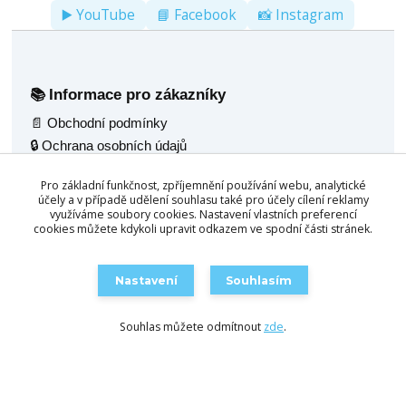
▶️ YouTube
📘 Facebook
📸 Instagram
Informace pro zákazníky
📚
📄 Obchodní podmínky
🔒 Ochrana osobních údajů
🚚 Doprava
Pro základní funkčnost, zpříjemnění používání webu, analytické
🖼️ Fotogalerie
účely a v případě udělení souhlasu také pro účely cílení reklamy
🌟 Reference
využíváme soubory cookies. Nastavení vlastních preferencí
cookies můžete kdykoli upravit odkazem ve spodní části stránek.
💬 Poradenský servis
Naše nabídka
🧰
Nastavení
Souhlasím
🎱 Kulečník jídelní 2v1
🛒 Objednat / Poptat
🪑 Multifunkční stoly 4v1
Souhlas můžete odmítnout
zde
.
🛋️ Konferenční stůl 3v1
🛠️ Servis kulečníků
📦 Skladem ihned
Kontakt
📍