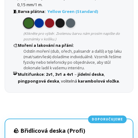
0,15 mm/1 m.
🧵
Barva plátna:
Yellow Green (Standard)
(Klikněte pro výběr. Zvolenou barvu nám prosím napište do
poznámky v košíku.)
🎨
Moření a lakování na přání:
Odstín moření (dub, ořech, palisandr a další) a typ laku
(mat/satin/lesk) doladíme individuálně. Vzorník řešíme
fyzicky nebo telefonicky po objednávce, aby stůl
dokonale ladil k vašemu interiéru.
🧩
Multifunkce:
2v1, 3v1 a 4v1
–
jídelní deska
,
pingpongová deska
, volitelná
karambolová vložka
.
DOPORUČUJEME
🪨 Břidlicová deska (Profi)