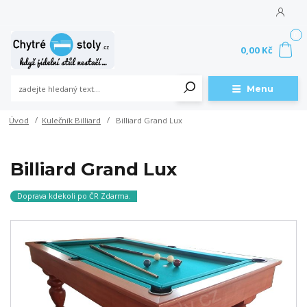
0
0,00 Kč
Menu
Úvod
Kulečník Billiard
Billiard Grand Lux
Billiard Grand Lux
Doprava kdekoli po ČR Zdarma.