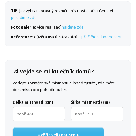
TIP:
Jak vybrat správný rozměr, místnost a příslušenství –
poradíme zde
.
Fotogalerie:
více realizací
najdete zde
.
Reference:
důvěra tisíců zákazníků –
přečtěte si hodnocení
.
📐 Vejde se mi kulečník domů?
Zadejte rozměry své místnosti a ihned zjistíte, zda máte
dost místa pro pohodlnou hru.
Délka místnosti (cm)
Šířka místnosti (cm)
Ověřit velikost stolu