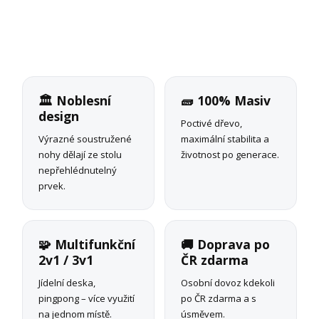
🏛️ Noblesní
🧱 100% Masiv
design
Poctivé dřevo,
Výrazné soustružené
maximální stabilita a
nohy dělají ze stolu
životnost po generace.
nepřehlédnutelný
prvek.
🧩 Multifunkční
🚚 Doprava po
2v1 / 3v1
ČR zdarma
Jídelní deska,
Osobní dovoz kdekoli
pingpong – více využití
po ČR zdarma a s
na jednom místě.
úsměvem.