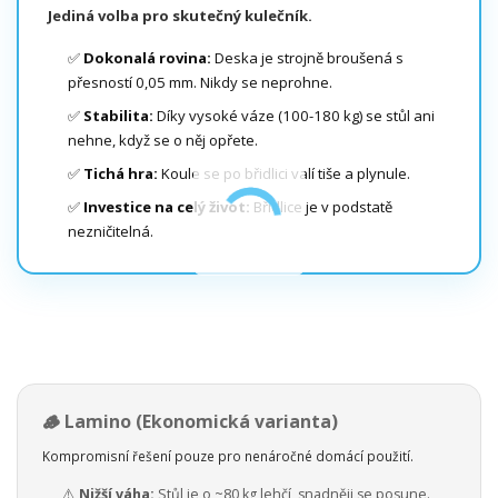
Jediná volba pro skutečný kulečník.
✅
Dokonalá rovina:
Deska je strojně broušená s
přesností 0,05 mm. Nikdy se neprohne.
✅
Stabilita:
Díky vysoké váze (100-180 kg) se stůl ani
nehne, když se o něj opřete.
✅
Tichá hra:
Koule se po břidlici valí tiše a plynule.
✅
Investice na celý život:
Břidlice je v podstatě
nezničitelná.
🪵 Lamino (Ekonomická varianta)
Kompromisní řešení pouze pro nenáročné domácí použití.
⚠️
Nižší váha:
Stůl je o ~80 kg lehčí, snadněji se posune.