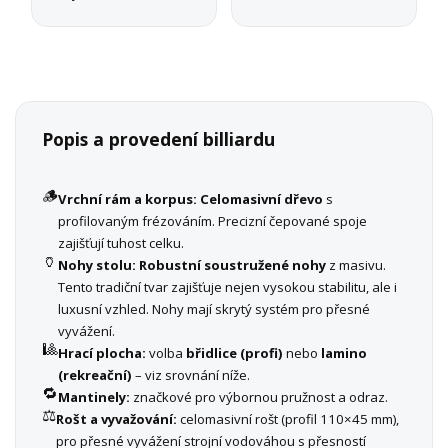
Popis a provedení billiardu
🪵
Vrchní rám a korpus:
Celomasivní dřevo
s
profilovaným frézováním. Precizní čepované spoje
zajišťují tuhost celku.
🏺
Nohy stolu:
Robustní soustružené nohy
z masivu.
Tento tradiční tvar zajišťuje nejen vysokou stabilitu, ale i
luxusní vzhled. Nohy mají skrytý systém pro přesné
vyvážení.
🎱
Hrací plocha:
volba
břidlice (profi)
nebo
lamino
(rekreační)
– viz srovnání níže.
🔁
Mantinely:
značkové pro výbornou pružnost a odraz.
⚖️
Rošt a vyvažování:
celomasivní rošt (profil 110×45 mm),
pro přesné vyvážení strojní vodováhou s přesností