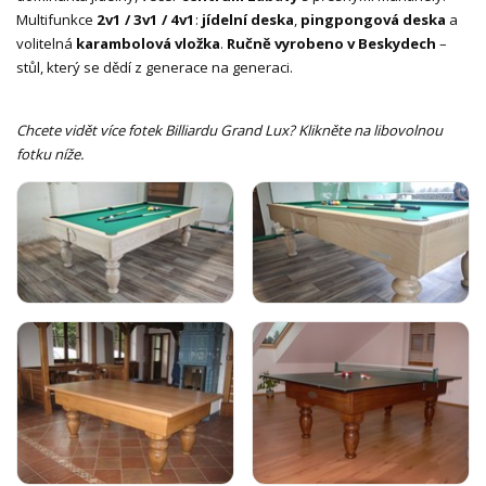
Multifunkce
2v1 / 3v1 / 4v1
:
jídelní deska
,
pingpongová deska
a
volitelná
karambolová vložka
.
Ručně vyrobeno v Beskydech
–
stůl, který se dědí z generace na generaci.
Chcete vidět více fotek Billiardu Grand Lux? Klikněte na libovolnou
fotku níže.