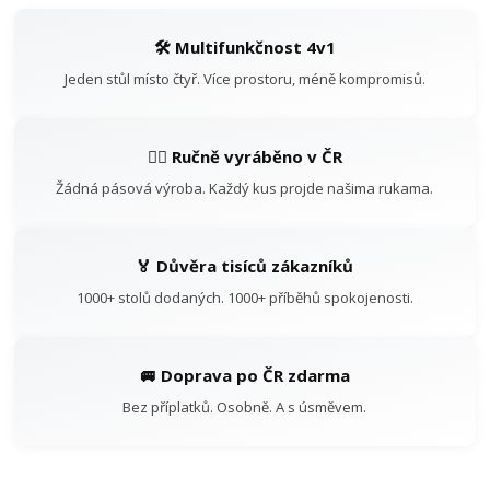
🛠️ Multifunkčnost 4v1
Jeden stůl místo čtyř. Více prostoru, méně kompromisů.
👷‍♂️ Ručně vyráběno v ČR
Žádná pásová výroba. Každý kus projde našima rukama.
🏅 Důvěra tisíců zákazníků
1000+ stolů dodaných. 1000+ příběhů spokojenosti.
🚐 Doprava po ČR zdarma
Bez příplatků. Osobně. A s úsměvem.