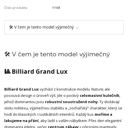
Číslo produktu:
1108
🛠️ V čem je tento model výjimečný
🛠️ V čem je tento model výjimečný
🎱 Billiard Grand Lux
Billiard Grand Lux
vychází z konstrukce modelu
Nature
, ale
posouvá design o úroveň výš. Jde o poctivý
celomasivní kulečník
,
jehož dominantou jsou
robustní soustružené nohy
. Ty dodávají
stolu noblesu, výjimečnou stabilitu a „sochařský“ charakter, který se
hodí do klasických i rustikálních interiérů. Každý kus
moříme a
lakujeme na přání
, aby ladil s vaším nábytkem. Přes den elegantní
dominanta jídelny, večer
centrum zábavy
s přesnými mantinely.