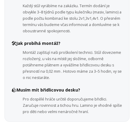
Každý stůl vyrábíme na zakázku. Termín dodání je
obvykle 3–8 týdnů podle typu kulečníku (masiv, lamino) a
podle počtu kombinací ke stolu 2v1,3v1,4v1. O přesném
termínu vás budeme včas informovat a domluvíme se k
oboustranné spokojenosti.
🛠️
Jak probíhá montáž?
Montáž zajišťují naši proškolení technici. Stůl dovezeme
rozložený, u vás na místě jej složíme, odborně
potáhneme plátnem a vyvážíme břidlicovou desku s
přesností na 0,02 mm . Hotovo máme za 3–5 hodin, vy se
o nic nestaráte.
🪨
Musím mít břidlicovou desku?
Pro dospělé hráče určitě doporučujeme břidlici.
Zaručuje rovinnost a tichou hru. Lamino je vhodné spíše
pro děti nebo velmi nenáročné hraní.