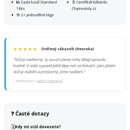
🎱 Sada koulí Standard
📄 Certifikát billiardu
16ks
Chytrestoly.cz
🎯 2× jednodílné tágo
★★★★★
Ověřený zákazník (Heureka)
"Stůl je nádherný, ty soustružené nohy dělají opravdu
hodně. V reálu vypadá ještě lépe než na fotkách. Jako jídelní
stůl je stabilní a prostorný. Jsme nadšení."
– Hodnocení z
našich referencí
❓ Časté dotazy
🗓️
Kdy mi stůl dovezete?