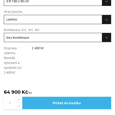
Hrací plocha
Kombinace 2v1, 3v1, 4v1
Doprava
2 490 Kč
zdarma.
Montáž,
vynesení a
vyvážení od
2 490 Kč
64 900 Kč
/
ks
Přidat do košíku