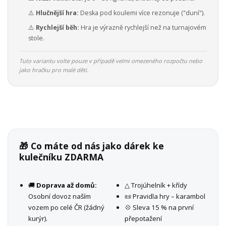
⚠️
Hlučnější hra:
Deska pod koulemi více rezonuje ("duní").
⚠️
Rychlejší běh:
Hra je výrazně rychlejší než na turnajovém
stole.
Tuto variantu volte pouze v případě velmi omezeného rozpočtu nebo
jako hračku pro malé děti.
🎁 Co máte od nás jako dárek ke
kulečníku ZDARMA
🚚
Doprava až domů:
△ Trojúhelník + křídy
Osobní dovoz naším
📜 Pravidla hry – karambol
vozem po celé ČR (žádný
💠 Sleva 15 % na první
kurýr).
přepotažení