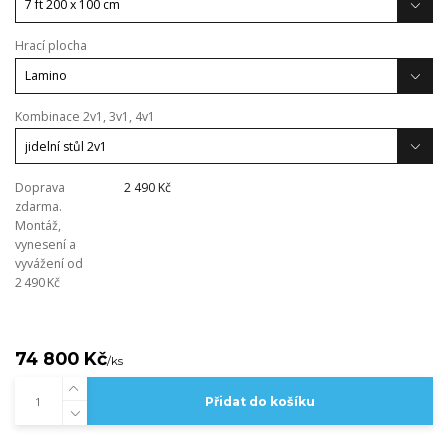
Hrací plocha
Kombinace 2v1, 3v1, 4v1
Doprava
2 490 Kč
zdarma.
Montáž,
vynesení a
vyvážení od
2 490 Kč
74 800 Kč
/
ks
Přidat do košíku