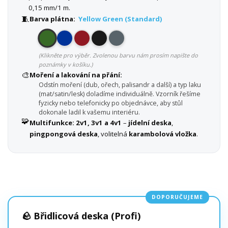
0,15 mm/1 m.
🧵
Barva plátna:
Yellow Green (Standard)
(Klikněte pro výběr. Zvolenou barvu nám prosím napište do
poznámky v košíku.)
🎨
Moření a lakování na přání:
Odstín moření (dub, ořech, palisandr a další) a typ laku
(mat/satin/lesk) doladíme individuálně. Vzorník řešíme
fyzicky nebo telefonicky po objednávce, aby stůl
dokonale ladil k vašemu interiéru.
🧩
Multifunkce:
2v1, 3v1 a 4v1
–
jídelní deska
,
pingpongová deska
, volitelná
karambolová vložka
.
DOPORUČUJEME
🪨 Břidlicová deska (Profi)