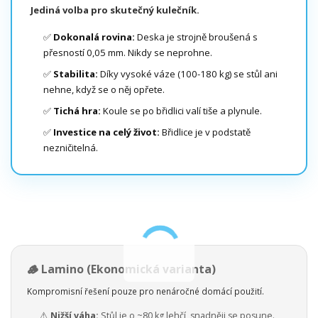
Jediná volba pro skutečný kulečník.
✅
Dokonalá rovina:
Deska je strojně broušená s
přesností 0,05 mm. Nikdy se neprohne.
✅
Stabilita:
Díky vysoké váze (100-180 kg) se stůl ani
nehne, když se o něj opřete.
✅
Tichá hra:
Koule se po břidlici valí tiše a plynule.
✅
Investice na celý život:
Břidlice je v podstatě
nezničitelná.
🪵 Lamino (Ekonomická varianta)
Kompromisní řešení pouze pro nenáročné domácí použití.
⚠️
Nižší váha:
Stůl je o ~80 kg lehčí, snadněji se posune.