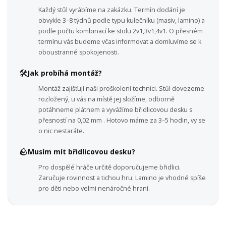
Každý stůl vyrábíme na zakázku. Termín dodání je
obvykle 3–8 týdnů podle typu kulečníku (masiv, lamino) a
podle počtu kombinací ke stolu 2v1,3v1,4v1. O přesném
termínu vás budeme včas informovat a domluvíme se k
oboustranné spokojenosti.
🛠️
Jak probíhá montáž?
Montáž zajišťují naši proškolení technici. Stůl dovezeme
rozložený, u vás na místě jej složíme, odborně
potáhneme plátnem a vyvážíme břidlicovou desku s
přesností na 0,02 mm . Hotovo máme za 3–5 hodin, vy se
o nic nestaráte.
🪨
Musím mít břidlicovou desku?
Pro dospělé hráče určitě doporučujeme břidlici.
Zaručuje rovinnost a tichou hru. Lamino je vhodné spíše
pro děti nebo velmi nenáročné hraní.