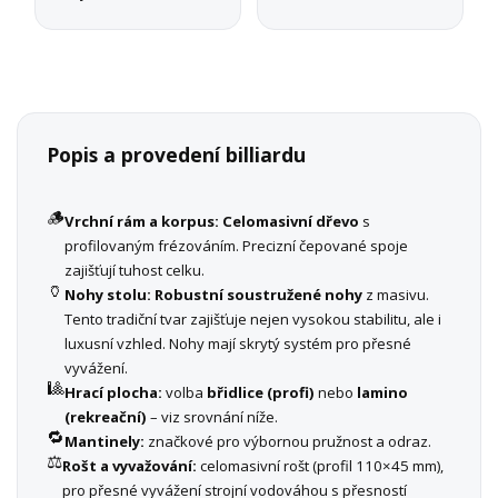
Popis a provedení billiardu
🪵
Vrchní rám a korpus:
Celomasivní dřevo
s
profilovaným frézováním. Precizní čepované spoje
zajišťují tuhost celku.
🏺
Nohy stolu:
Robustní soustružené nohy
z masivu.
Tento tradiční tvar zajišťuje nejen vysokou stabilitu, ale i
luxusní vzhled. Nohy mají skrytý systém pro přesné
vyvážení.
🎱
Hrací plocha:
volba
břidlice (profi)
nebo
lamino
(rekreační)
– viz srovnání níže.
🔁
Mantinely:
značkové pro výbornou pružnost a odraz.
⚖️
Rošt a vyvažování:
celomasivní rošt (profil 110×45 mm),
pro přesné vyvážení strojní vodováhou s přesností