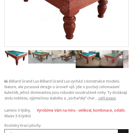
🎱 Billiard Grand Lux Billiard Grand Lux vychází z konstrukce modelu
Nature, ale posouvá design o úroveň výš. Jde o poctivý celomasivní
kulečník, jehož dominantou jsou robustní soustružené nohy. Ty dodávají
stolu noblesu, výjimečnou stabilitu a „sochařský“ char...
celý popis
Lamino 3 týdny,
Vyrobíme Vám na míru - velikost, kombinace, odstín.
Masiv 3-6 týdnů
Rozměry hrací plochy