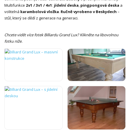
Multifunkce
2v1 / 3v1 / 4v1
:
jídelní deska
,
pingpongová deska
a
volitelná
karambolová vložka
.
Ručně vyrobeno v Beskydech
–
stůl, který se dědí z generace na generaci.
Chcete vidět více fotek Billiardu Grand Lux? Klikněte na libovolnou
fotku níže.