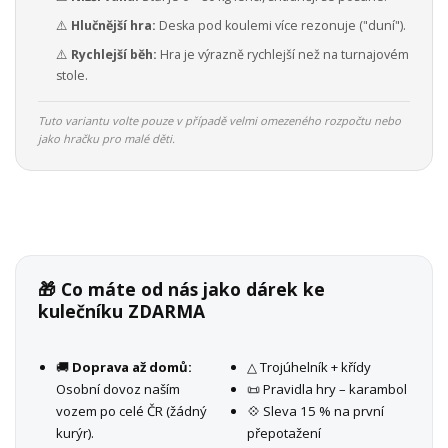
⚠️
Hlučnější hra:
Deska pod koulemi více rezonuje ("duní").
⚠️
Rychlejší běh:
Hra je výrazně rychlejší než na turnajovém
stole.
Tuto variantu volte pouze v případě velmi omezeného rozpočtu nebo
jako hračku pro malé děti.
🎁 Co máte od nás jako dárek ke
kulečníku ZDARMA
🚚
Doprava až domů:
△ Trojúhelník + křídy
Osobní dovoz naším
📜 Pravidla hry – karambol
vozem po celé ČR (žádný
💠 Sleva 15 % na první
kurýr).
přepotažení