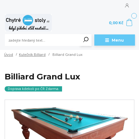
0
0,00 Kč
Menu
Úvod
Kulečník Billiard
Billiard Grand Lux
Billiard Grand Lux
Doprava kdekoli po ČR Zdarma.