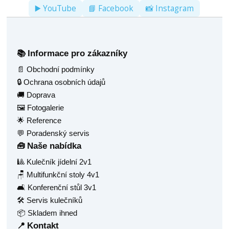
▶️ YouTube
📘 Facebook
📸 Instagram
Informace pro zákazníky
📚
📄 Obchodní podmínky
🔒 Ochrana osobních údajů
🚚 Doprava
🖼️ Fotogalerie
🌟 Reference
💬 Poradenský servis
Naše nabídka
🧰
🎱 Kulečník jídelní 2v1
🪑 Multifunkční stoly 4v1
🛋️ Konferenční stůl 3v1
🛠️ Servis kulečníků
📦 Skladem ihned
Kontakt
📍