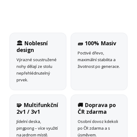
🏛️ Noblesní
🧱 100% Masiv
design
Poctivé dřevo,
Výrazné soustružené
maximální stabilita a
nohy dělají ze stolu
životnost po generace.
nepřehlédnutelný
prvek.
🧩 Multifunkční
🚚 Doprava po
2v1 / 3v1
ČR zdarma
Jídelní deska,
Osobní dovoz kdekoli
pingpong – více využití
po ČR zdarma a s
na jednom místě.
úsměvem.