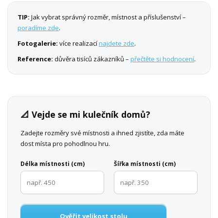
TIP:
Jak vybrat správný rozměr, místnost a příslušenství –
poradíme zde
.
Fotogalerie:
více realizací
najdete zde
.
Reference:
důvěra tisíců zákazníků –
přečtěte si hodnocení
.
📐 Vejde se mi kulečník domů?
Zadejte rozměry své místnosti a ihned zjistíte, zda máte
dost místa pro pohodlnou hru.
Délka místnosti (cm)
Šířka místnosti (cm)
Ověřit velikost stolu