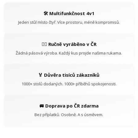
🛠️ Multifunkčnost 4v1
Jeden stůl místo čtyř. Více prostoru, méně kompromisů.
👷‍♂️ Ručně vyráběno v ČR
Žádná pásová výroba. Každý kus projde našima rukama.
🏅 Důvěra tisíců zákazníků
1000+ stolů dodaných. 1000+ příběhů spokojenosti.
🚐 Doprava po ČR zdarma
Bez příplatků. Osobně. A s úsměvem.