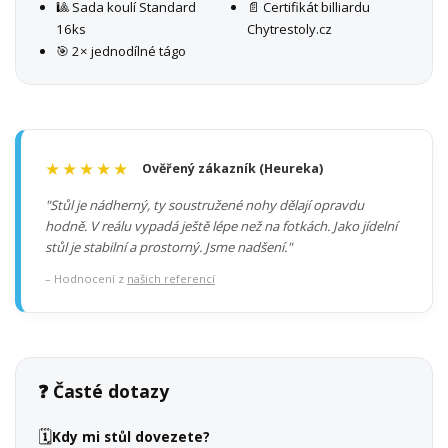
🎱 Sada koulí Standard
📄 Certifikát billiardu
16ks
Chytrestoly.cz
🎯 2× jednodílné tágo
★★★★★
Ověřený zákazník (Heureka)
"Stůl je nádherný, ty soustružené nohy dělají opravdu
hodně. V reálu vypadá ještě lépe než na fotkách. Jako jídelní
stůl je stabilní a prostorný. Jsme nadšení."
– Hodnocení z
našich referencí
❓ Časté dotazy
🗓️
Kdy mi stůl dovezete?