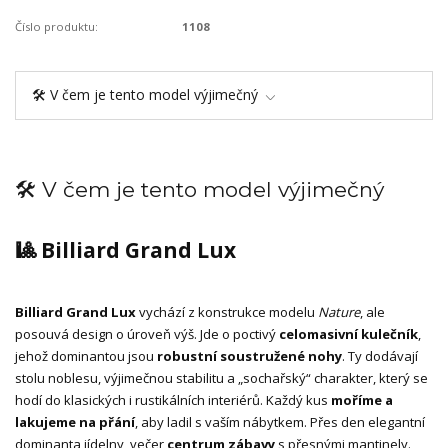
Číslo produktu:
1108
🛠️ V čem je tento model výjimečný
🛠️ V čem je tento model výjimečný
🎱 Billiard Grand Lux
Billiard Grand Lux
vychází z konstrukce modelu
Nature
, ale
posouvá design o úroveň výš. Jde o poctivý
celomasivní kulečník
,
jehož dominantou jsou
robustní soustružené nohy
. Ty dodávají
stolu noblesu, výjimečnou stabilitu a „sochařský“ charakter, který se
hodí do klasických i rustikálních interiérů. Každý kus
moříme a
lakujeme na přání
, aby ladil s vaším nábytkem. Přes den elegantní
dominanta jídelny, večer
centrum zábavy
s přesnými mantinely.