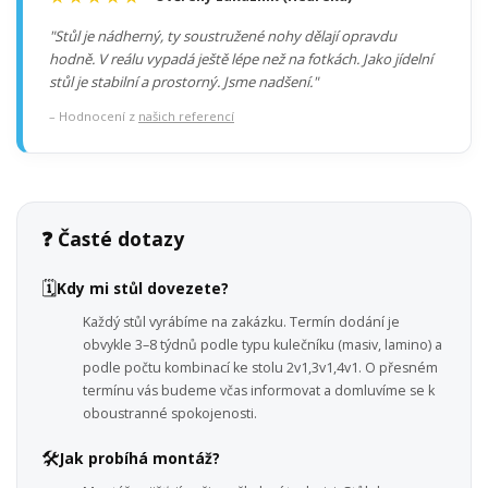
"Stůl je nádherný, ty soustružené nohy dělají opravdu
hodně. V reálu vypadá ještě lépe než na fotkách. Jako jídelní
stůl je stabilní a prostorný. Jsme nadšení."
– Hodnocení z
našich referencí
❓ Časté dotazy
🗓️
Kdy mi stůl dovezete?
Každý stůl vyrábíme na zakázku. Termín dodání je
obvykle 3–8 týdnů podle typu kulečníku (masiv, lamino) a
podle počtu kombinací ke stolu 2v1,3v1,4v1. O přesném
termínu vás budeme včas informovat a domluvíme se k
oboustranné spokojenosti.
🛠️
Jak probíhá montáž?