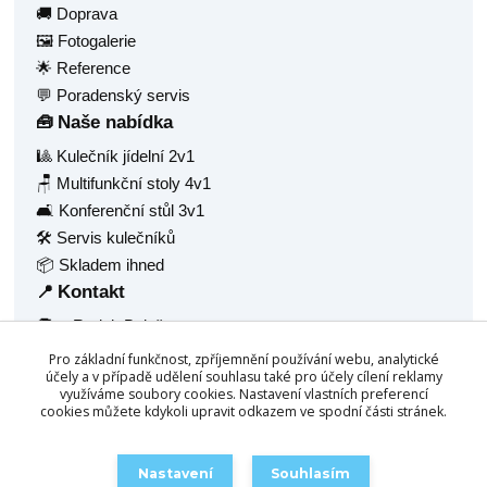
🚚 Doprava
🖼️ Fotogalerie
🌟 Reference
💬 Poradenský servis
Naše nabídka
🧰
🎱 Kulečník jídelní 2v1
🪑 Multifunkční stoly 4v1
🛋️ Konferenční stůl 3v1
🛠️ Servis kulečníků
📦 Skladem ihned
Kontakt
📍
🧑‍💼 Radek Balaš
🏠 Hlavní 1377
Pro základní funkčnost, zpříjemnění používání webu, analytické
🏙️ Frýdlant nad Ostravicí, 73911
účely a v případě udělení souhlasu také pro účely cílení reklamy
využíváme soubory cookies. Nastavení vlastních preferencí
🆔 IČ: 68940688
cookies můžete kdykoli upravit odkazem ve spodní části stránek.
☎️
+420 777 158 532
📧
info@chytrestoly.cz
Nastavení
Souhlasím