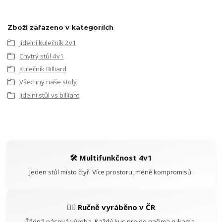
Zboží zařazeno v kategoriích
Jídelní kulečník 2v1
Chytrý stůl 4v1
Kulečník Billiard
Všechny naše stoly
Jídelní stůl vs billiard
🛠️ Multifunkčnost 4v1
Jeden stůl místo čtyř. Více prostoru, méně kompromisů.
👷‍♂️ Ručně vyráběno v ČR
Žádná pásová výroba. Každý kus projde našima rukama.