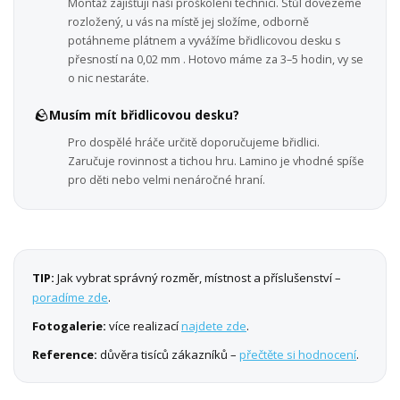
Montáž zajišťují naši proškolení technici. Stůl dovezeme
rozložený, u vás na místě jej složíme, odborně
potáhneme plátnem a vyvážíme břidlicovou desku s
přesností na 0,02 mm . Hotovo máme za 3–5 hodin, vy se
o nic nestaráte.
🪨
Musím mít břidlicovou desku?
Pro dospělé hráče určitě doporučujeme břidlici.
Zaručuje rovinnost a tichou hru. Lamino je vhodné spíše
pro děti nebo velmi nenáročné hraní.
TIP:
Jak vybrat správný rozměr, místnost a příslušenství –
poradíme zde
.
Fotogalerie:
více realizací
najdete zde
.
Reference:
důvěra tisíců zákazníků –
přečtěte si hodnocení
.