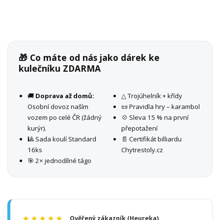
🎁 Co máte od nás jako dárek ke
kulečníku ZDARMA
🚚
Doprava až domů:
△ Trojúhelník + křídy
Osobní dovoz naším
📜 Pravidla hry – karambol
vozem po celé ČR (žádný
💠 Sleva 15 % na první
kurýr).
přepotažení
🎱 Sada koulí Standard
📄 Certifikát billiardu
16ks
Chytrestoly.cz
🎯 2× jednodílné tágo
★★★★★
Ověřený zákazník (Heureka)