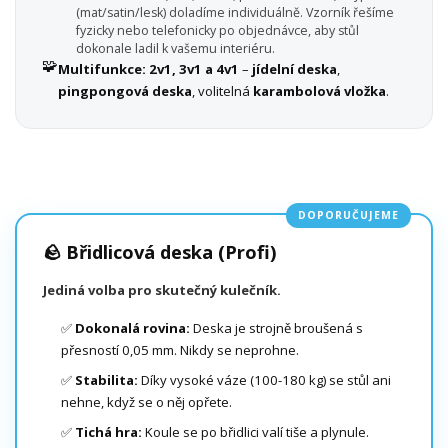
(mat/satin/lesk) doladíme individuálně. Vzorník řešíme
fyzicky nebo telefonicky po objednávce, aby stůl
dokonale ladil k vašemu interiéru.
🧩
Multifunkce:
2v1, 3v1 a 4v1
–
jídelní deska
,
pingpongová deska
, volitelná
karambolová vložka
.
DOPORUČUJEME
🪨 Břidlicová deska (Profi)
Jediná volba pro skutečný kulečník.
✅
Dokonalá rovina:
Deska je strojně broušená s
přesností 0,05 mm. Nikdy se neprohne.
✅
Stabilita:
Díky vysoké váze (100-180 kg) se stůl ani
nehne, když se o něj opřete.
✅
Tichá hra:
Koule se po břidlici valí tiše a plynule.