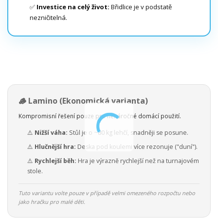
✅
Investice na celý život:
Břidlice je v podstatě
nezničitelná.
🪵 Lamino (Ekonomická varianta)
Kompromisní řešení pouze pro nenáročné domácí použití.
⚠️
Nižší váha:
Stůl je o ~80 kg lehčí, snadněji se posune.
⚠️
Hlučnější hra:
Deska pod koulemi více rezonuje ("duní").
⚠️
Rychlejší běh:
Hra je výrazně rychlejší než na turnajovém
stole.
Tuto variantu volte pouze v případě velmi omezeného rozpočtu nebo
jako hračku pro malé děti.