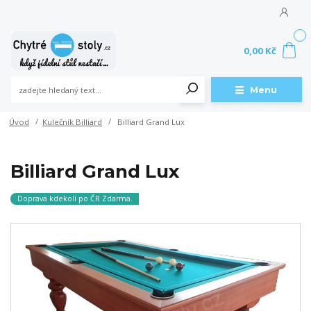
0
0,00 Kč
Menu
Úvod
Kulečník Billiard
Billiard Grand Lux
Billiard Grand Lux
Doprava kdekoli po ČR Zdarma.