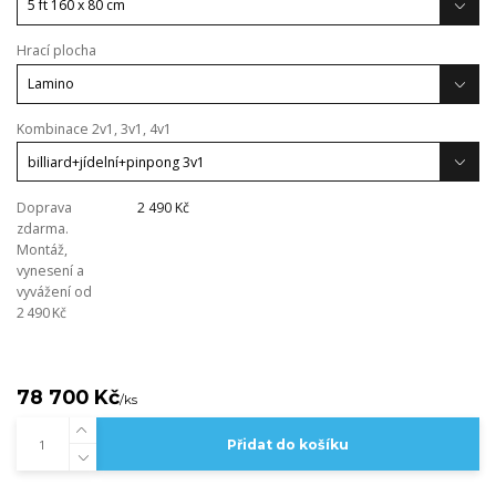
Hrací plocha
Kombinace 2v1, 3v1, 4v1
Doprava
2 490 Kč
zdarma.
Montáž,
vynesení a
vyvážení od
2 490 Kč
78 700 Kč
/
ks
Přidat do košíku