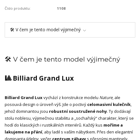
Číslo produktu:
1108
🛠️ V čem je tento model výjimečný
🛠️ V čem je tento model výjimečný
🎱 Billiard Grand Lux
Billiard Grand Lux
vychází z konstrukce modelu
Nature
, ale
posouvá design o úroveň výš. Jde o poctivý
celomasivní kulečník
,
jehož dominantou jsou
robustní soustružené nohy
. Ty dodávají
stolu noblesu, výjimečnou stabilitu a „sochařský“ charakter, který se
hodí do klasických i rustikálních interiérů. Každý kus
moříme a
lakujeme na přání
, aby ladil s vaším nábytkem. Přes den elegantní
dominanta jídelny, večer
centrum zábavy
s přesnými mantinely.