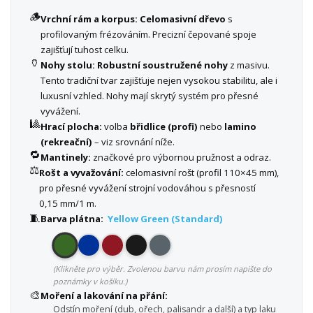
🪵
Vrchní rám a korpus:
Celomasivní dřevo
s
profilovaným frézováním. Precizní čepované spoje
zajišťují tuhost celku.
🏺
Nohy stolu:
Robustní soustružené nohy
z masivu.
Tento tradiční tvar zajišťuje nejen vysokou stabilitu, ale i
luxusní vzhled. Nohy mají skrytý systém pro přesné
vyvážení.
🎱
Hrací plocha:
volba
břidlice (profi)
nebo
lamino
(rekreační)
– viz srovnání níže.
🔁
Mantinely:
značkové pro výbornou pružnost a odraz.
⚖️
Rošt a vyvažování:
celomasivní rošt (profil 110×45 mm),
pro přesné vyvážení strojní vodováhou s přesností
0,15 mm/1 m.
🧵
Barva plátna:
Yellow Green (Standard)
(Klikněte pro výběr. Zvolenou barvu nám prosím napište do
poznámky v košíku.)
🎨
Moření a lakování na přání:
Odstín moření (dub, ořech, palisandr a další) a typ laku