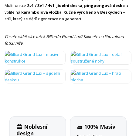
Multifunkce
2v1 / 3v1 / 4v1
:
jídelní deska
,
pingpongová deska
a
volitelná
karambolová vložka
.
Ručně vyrobeno v Beskydech
–
stůl, který se dědí z generace na generaci.
Chcete vidět více fotek Billiardu Grand Lux? Klikněte na libovolnou
fotku níže.
🏛️ Noblesní
🧱 100% Masiv
design