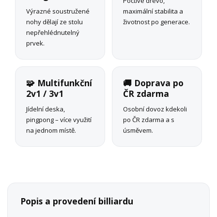
Poctivé dřevo,
Výrazné soustružené
maximální stabilita a
nohy dělají ze stolu
životnost po generace.
nepřehlédnutelný
prvek.
🧩 Multifunkční
🚚 Doprava po
2v1 / 3v1
ČR zdarma
Jídelní deska,
Osobní dovoz kdekoli
pingpong – více využití
po ČR zdarma a s
na jednom místě.
úsměvem.
Popis a provedení billiardu