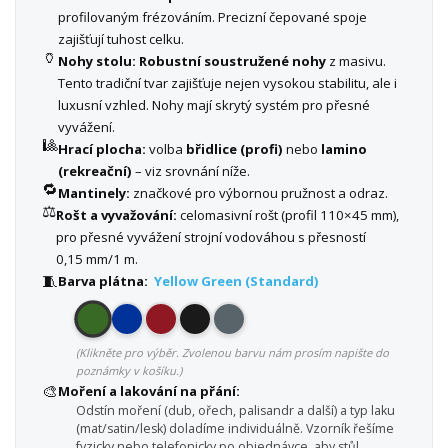
profilovaným frézováním. Precizní čepované spoje
zajišťují tuhost celku.
🏺
Nohy stolu:
Robustní soustružené nohy
z masivu.
Tento tradiční tvar zajišťuje nejen vysokou stabilitu, ale i
luxusní vzhled. Nohy mají skrytý systém pro přesné
vyvážení.
🎱
Hrací plocha:
volba
břidlice (profi)
nebo
lamino
(rekreační)
– viz srovnání níže.
🔁
Mantinely:
značkové pro výbornou pružnost a odraz.
⚖️
Rošt a vyvažování:
celomasivní rošt (profil 110×45 mm),
pro přesné vyvážení strojní vodováhou s přesností
0,15 mm/1 m.
🧵
Barva plátna:
Yellow Green (Standard)
(Klikněte pro výběr. Zvolenou barvu nám prosím napište do
poznámky v košíku.)
🎨
Moření a lakování na přání:
Odstín moření (dub, ořech, palisandr a další) a typ laku
(mat/satin/lesk) doladíme individuálně. Vzorník řešíme
fyzicky nebo telefonicky po objednávce, aby stůl