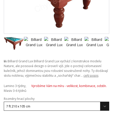
🎱 Billiard Grand Lux Billiard Grand Lux vychází z konstrukce modelu
Nature, ale posouvá design o úroveň výš. Jde o poctivý celomasivní
kulečník, jehož dominantou jsou robustní soustružené nohy. Ty dodávají
stolu noblesu, výjimečnou stabilitu a „sochařský“ char...
celý popis
Lamino 3 týdny,
Vyrobíme Vám na míru - velikost, kombinace, odstín.
Masiv 3-6 týdnů
Rozměry hrací plochy