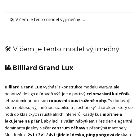
🛠️ V čem je tento model výjimečný
🛠️ V čem je tento model výjimečný
🎱 Billiard Grand Lux
Billiard Grand Lux
vychází z konstrukce modelu
Nature
, ale
posouvá design o úroveň výš. Jde o poctivý
celomasivní kulečník
,
jehož dominantou jsou
robustní soustružené nohy
. Ty dodávají
stolu noblesu, výjimečnou stabilitu a „sochařský“ charakter, který se
hodí do klasických i rustikálních interiérů. Každý kus
moříme a
lakujeme na přání
, aby ladil s vaším nábytkem. Přes den elegantní
dominanta jídelny, večer
centrum zábavy
s přesnými mantinely.
Multifunkce
2v1 / 3v1 / 4v1
:
jídelní deska
,
pingpongová deska
a