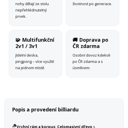
nohy dělají ze stolu
životnost po generace.
nepřehlédnutelný
prvek.
🧩 Multifunkční
🚚 Doprava po
2v1 / 3v1
ČR zdarma
Jídelní deska,
Osobní dovoz kdekoli
pingpong – více využití
po ČR zdarma a s
na jednom místě.
úsměvem.
Popis a provedení billiardu
🪵
Vrchní rám a korpus:
Celomasivní dřevo
s