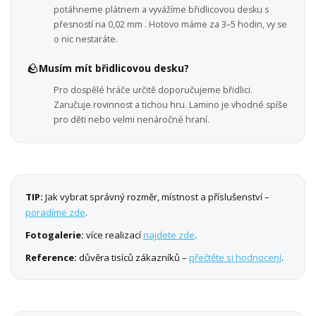
potáhneme plátnem a vyvážíme břidlicovou desku s
přesností na 0,02 mm . Hotovo máme za 3–5 hodin, vy se
o nic nestaráte.
🪨
Musím mít břidlicovou desku?
Pro dospělé hráče určitě doporučujeme břidlici.
Zaručuje rovinnost a tichou hru. Lamino je vhodné spíše
pro děti nebo velmi nenáročné hraní.
TIP:
Jak vybrat správný rozměr, místnost a příslušenství –
poradíme zde
.
Fotogalerie:
více realizací
najdete zde
.
Reference:
důvěra tisíců zákazníků –
přečtěte si hodnocení
.