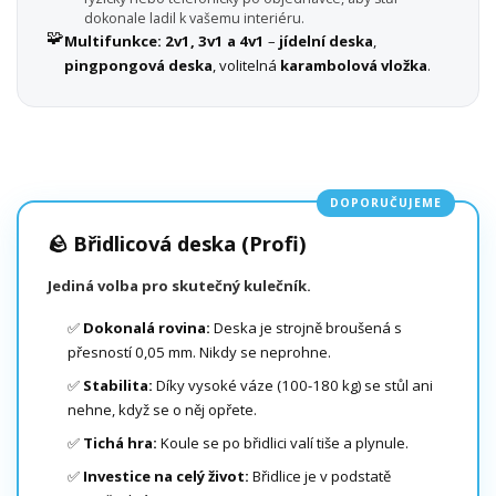
dokonale ladil k vašemu interiéru.
🧩
Multifunkce:
2v1, 3v1 a 4v1
–
jídelní deska
,
pingpongová deska
, volitelná
karambolová vložka
.
DOPORUČUJEME
🪨 Břidlicová deska (Profi)
Jediná volba pro skutečný kulečník.
✅
Dokonalá rovina:
Deska je strojně broušená s
přesností 0,05 mm. Nikdy se neprohne.
✅
Stabilita:
Díky vysoké váze (100-180 kg) se stůl ani
nehne, když se o něj opřete.
✅
Tichá hra:
Koule se po břidlici valí tiše a plynule.
✅
Investice na celý život:
Břidlice je v podstatě