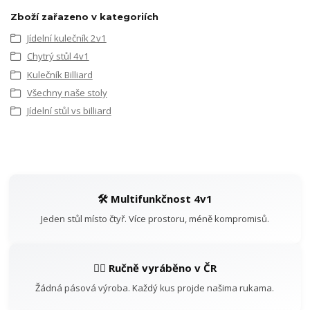
Zboží zařazeno v kategoriích
Jídelní kulečník 2v1
Chytrý stůl 4v1
Kulečník Billiard
Všechny naše stoly
Jídelní stůl vs billiard
🛠️ Multifunkčnost 4v1
Jeden stůl místo čtyř. Více prostoru, méně kompromisů.
👷‍♂️ Ručně vyráběno v ČR
Žádná pásová výroba. Každý kus projde našima rukama.