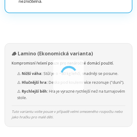
nezničitelná.
🪵 Lamino (Ekonomická varianta)
Kompromisní řešení pouze pro nenáročné domácí použití.
⚠️
Nižší váha:
Stůl je o ~80 kg lehčí, snadněji se posune.
⚠️
Hlučnější hra:
Deska pod koulemi více rezonuje ("duní").
⚠️
Rychlejší běh:
Hra je výrazně rychlejší než na turnajovém
stole.
Tuto variantu volte pouze v případě velmi omezeného rozpočtu nebo
jako hračku pro malé děti.