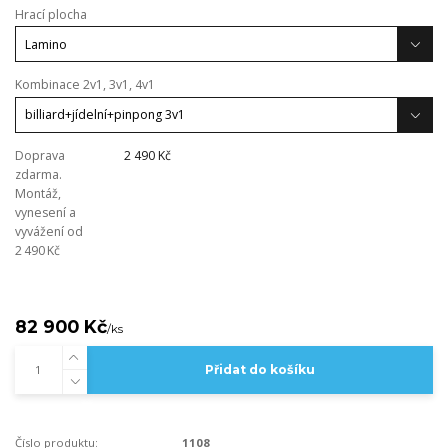
Hrací plocha
Kombinace 2v1, 3v1, 4v1
Doprava
2 490 Kč
zdarma.
Montáž,
vynesení a
vyvážení od
2 490 Kč
82 900 Kč
/
ks
Přidat do košíku
Číslo produktu:
1108