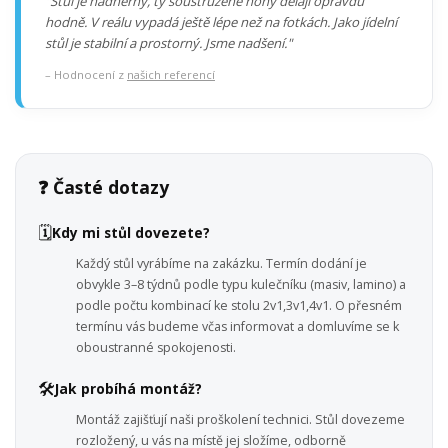
"Stůl je nádherný, ty soustružené nohy dělají opravdu
hodně. V reálu vypadá ještě lépe než na fotkách. Jako jídelní
stůl je stabilní a prostorný. Jsme nadšení."
– Hodnocení z
našich referencí
❓ Časté dotazy
🗓️
Kdy mi stůl dovezete?
Každý stůl vyrábíme na zakázku. Termín dodání je
obvykle 3–8 týdnů podle typu kulečníku (masiv, lamino) a
podle počtu kombinací ke stolu 2v1,3v1,4v1. O přesném
termínu vás budeme včas informovat a domluvíme se k
oboustranné spokojenosti.
🛠️
Jak probíhá montáž?
Montáž zajišťují naši proškolení technici. Stůl dovezeme
rozložený, u vás na místě jej složíme, odborně