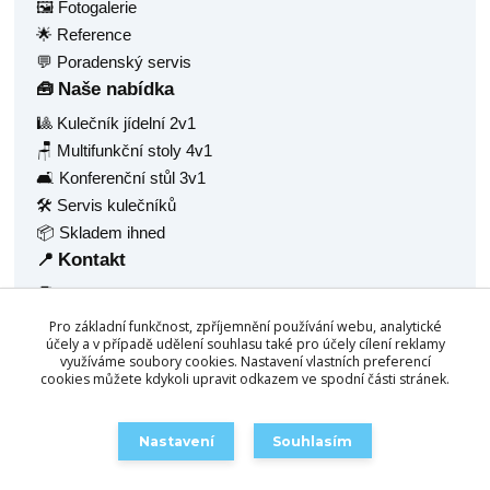
🖼️ Fotogalerie
🌟 Reference
💬 Poradenský servis
Naše nabídka
🧰
🎱 Kulečník jídelní 2v1
🪑 Multifunkční stoly 4v1
🛋️ Konferenční stůl 3v1
🛠️ Servis kulečníků
📦 Skladem ihned
Kontakt
📍
🧑‍💼 Radek Balaš
🏠 Hlavní 1377
Pro základní funkčnost, zpříjemnění používání webu, analytické
🏙️ Frýdlant nad Ostravicí, 73911
účely a v případě udělení souhlasu také pro účely cílení reklamy
využíváme soubory cookies. Nastavení vlastních preferencí
🆔 IČ: 68940688
cookies můžete kdykoli upravit odkazem ve spodní části stránek.
☎️
+420 777 158 532
📧
info@chytrestoly.cz
Nastavení
Souhlasím
🛒 Objednat / Poptat