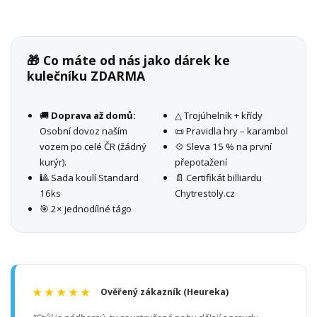
🎁 Co máte od nás jako dárek ke
kulečníku ZDARMA
🚚
Doprava až domů:
△ Trojúhelník + křídy
Osobní dovoz naším
📜 Pravidla hry – karambol
vozem po celé ČR (žádný
💠 Sleva 15 % na první
kurýr).
přepotažení
🎱 Sada koulí Standard
📄 Certifikát billiardu
16ks
Chytrestoly.cz
🎯 2× jednodílné tágo
★★★★★
Ověřený zákazník (Heureka)