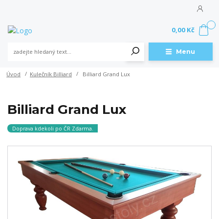
0
0,00 Kč
Menu
Úvod
Kulečník Billiard
Billiard Grand Lux
Billiard Grand Lux
Doprava kdekoli po ČR Zdarma.