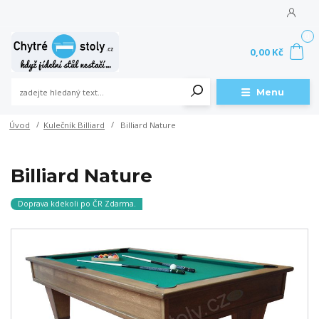
0
0,00 Kč
Menu
Úvod
Kulečník Billiard
Billiard Nature
Billiard Nature
Doprava kdekoli po ČR Zdarma.