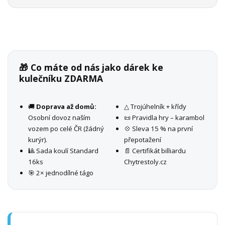
🎁 Co máte od nás jako dárek ke
kulečníku ZDARMA
🚚
Doprava až domů:
△ Trojúhelník + křídy
Osobní dovoz naším
📜 Pravidla hry – karambol
vozem po celé ČR (žádný
💠 Sleva 15 % na první
kurýr).
přepotažení
🎱 Sada koulí Standard
📄 Certifikát billiardu
16ks
Chytrestoly.cz
🎯 2× jednodílné tágo