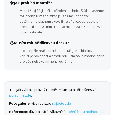
🛠️
Jak probíhá montáž?
Montáž zajišťují naši proškolení technici. Stůl dovezeme
rozložený, u vás na místě jej složíme, odborně
potáhneme plátnem a vyvážíme břidlicovou desku s
přesností na 0,02 mm . Hotovo máme za 3–5 hodin, vy se
o nic nestaráte.
🪨
Musím mít břidlicovou desku?
Pro dospělé hráče určitě doporučujeme břidlici.
Zaručuje rovinnost a tichou hru. Lamino je vhodné spíše
pro děti nebo velmi nenáročné hraní.
TIP:
Jak vybrat správný rozměr, místnost a příslušenství –
poradíme zde
.
Fotogalerie:
více realizací
najdete zde
.
Reference:
důvěra tisíců zákazníků –
přečtěte si hodnocení
.