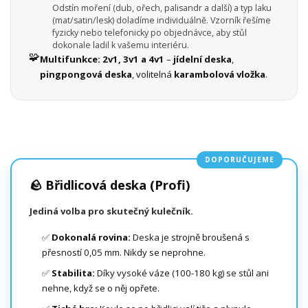
Odstín moření (dub, ořech, palisandr a další) a typ laku
(mat/satin/lesk) doladíme individuálně. Vzorník řešíme
fyzicky nebo telefonicky po objednávce, aby stůl
dokonale ladil k vašemu interiéru.
🧩
Multifunkce:
2v1, 3v1 a 4v1
–
jídelní deska
,
pingpongová deska
, volitelná
karambolová vložka
.
DOPORUČUJEME
🪨 Břidlicová deska (Profi)
Jediná volba pro skutečný kulečník.
✅
Dokonalá rovina:
Deska je strojně broušená s
přesností 0,05 mm. Nikdy se neprohne.
✅
Stabilita:
Díky vysoké váze (100-180 kg) se stůl ani
nehne, když se o něj opřete.