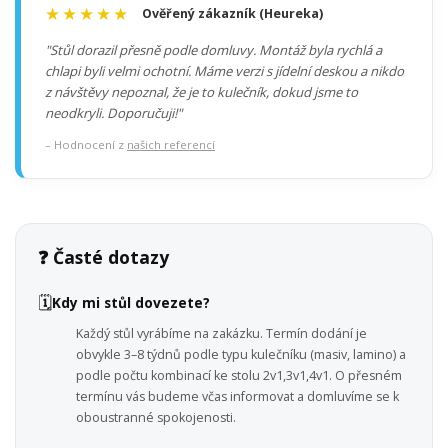
★★★★★
Ověřený zákazník (Heureka)
"Stůl dorazil přesně podle domluvy. Montáž byla rychlá a
chlapi byli velmi ochotní. Máme verzi s jídelní deskou a nikdo
z návštěvy nepoznal, že je to kulečník, dokud jsme to
neodkryli. Doporučuji!"
– Hodnocení z
našich referencí
❓ Časté dotazy
🗓️
Kdy mi stůl dovezete?
Každý stůl vyrábíme na zakázku. Termín dodání je
obvykle 3–8 týdnů podle typu kulečníku (masiv, lamino) a
podle počtu kombinací ke stolu 2v1,3v1,4v1. O přesném
termínu vás budeme včas informovat a domluvíme se k
oboustranné spokojenosti.