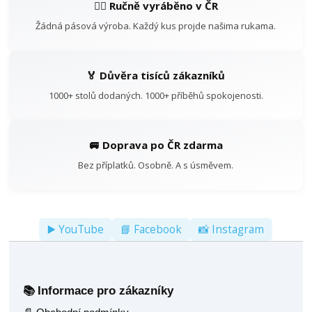
👷‍♂️ Ručně vyráběno v ČR
Žádná pásová výroba. Každý kus projde našima rukama.
🏅 Důvěra tisíců zákazníků
1000+ stolů dodaných. 1000+ příběhů spokojenosti.
🚐 Doprava po ČR zdarma
Bez příplatků. Osobně. A s úsměvem.
▶️ YouTube
📘 Facebook
📸 Instagram
Informace pro zákazníky
📚