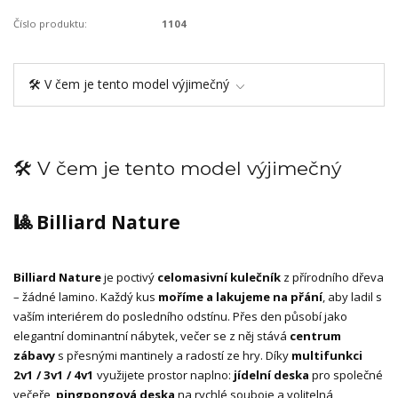
Číslo produktu:
1104
🛠️ V čem je tento model výjimečný
🛠️ V čem je tento model výjimečný
🎱 Billiard Nature
Billiard Nature
je poctivý
celomasivní kulečník
z přírodního dřeva
– žádné lamino. Každý kus
moříme a lakujeme na přání
, aby ladil s
vaším interiérem do posledního odstínu. Přes den působí jako
elegantní dominantní nábytek, večer se z něj stává
centrum
zábavy
s přesnými mantinely a radostí ze hry. Díky
multifunkci
2v1 / 3v1 / 4v1
využijete prostor naplno:
jídelní deska
pro společné
večeře,
pingpongová deska
na rychlé souboje a volitelná