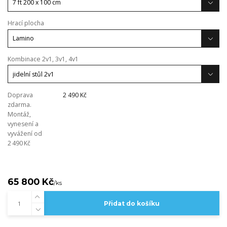
Hrací plocha
Kombinace 2v1, 3v1, 4v1
Doprava
2 490 Kč
zdarma.
Montáž,
vynesení a
vyvážení od
2 490 Kč
65 800 Kč
/
ks
Přidat do košíku