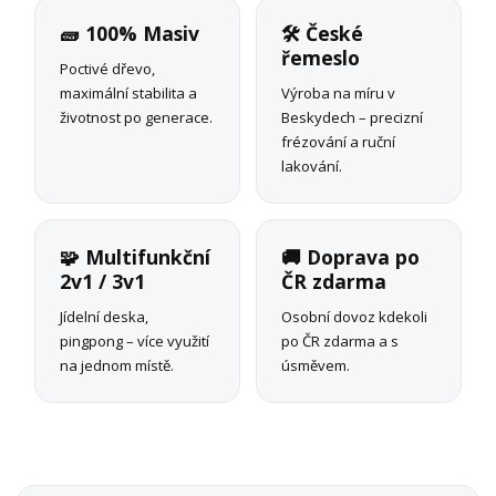
🧱 100% Masiv
🛠 České
řemeslo
Poctivé dřevo,
maximální stabilita a
Výroba na míru v
životnost po generace.
Beskydech – precizní
frézování a ruční
lakování.
🧩 Multifunkční
🚚 Doprava po
2v1 / 3v1
ČR zdarma
Jídelní deska,
Osobní dovoz kdekoli
pingpong – více využití
po ČR zdarma a s
na jednom místě.
úsměvem.