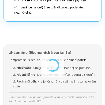
✅
Tichá hra:
Koule se po břidlici valí tiše a plynule.
✅
Investice na celý život:
Břidlice je v podstatě
nezničitelná.
🪵 Lamino (Ekonomická varianta)
Kompromisní řešení pouze pro nenáročné domácí použití.
⚠️
Nižší váha:
Stůl je o ~80 kg lehčí, snadněji se posune.
⚠️
Hlučnější hra:
Deska pod koulemi více rezonuje ("duní").
⚠️
Rychlejší běh:
Hra je výrazně rychlejší než na turnajovém
stole.
Tuto variantu volte pouze v případě velmi omezeného rozpočtu nebo
jako hračku pro malé děti.