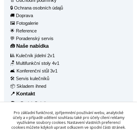
📄 Obchodní podmínky
🔒 Ochrana osobních údajů
🚚 Doprava
🖼️ Fotogalerie
🌟 Reference
💬 Poradenský servis
Naše nabídka
🧰
🎱 Kulečník jídelní 2v1
🪑 Multifunkční stoly 4v1
🛋️ Konferenční stůl 3v1
🛠️ Servis kulečníků
📦 Skladem ihned
Kontakt
📍
🧑‍💼 Radek Balaš
🏠 Hlavní 1377
Pro základní funkčnost, zpříjemnění používání webu, analytické
🏙️ Frýdlant nad Ostravicí, 73911
účely a v případě udělení souhlasu také pro účely cílení reklamy
využíváme soubory cookies. Nastavení vlastních preferencí
🆔 IČ: 68940688
cookies můžete kdykoli upravit odkazem ve spodní části stránek.
☎️
+420 777 158 532
📧
info@chytrestoly.cz