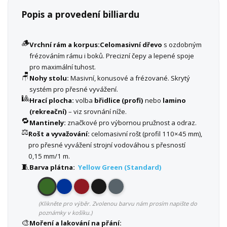
Popis a provedení billiardu
🪵
Vrchní rám a korpus:
Celomasivní dřevo
s ozdobným
frézováním rámu i boků. Precizní čepy a lepené spoje
pro maximální tuhost.
🪑
Nohy stolu:
Masivní, konusové a frézované. Skrytý
systém pro přesné vyvážení.
🎱
Hrací plocha:
volba
břidlice (profi)
nebo
lamino
(rekreační)
– viz srovnání níže.
🔁
Mantinely:
značkové pro výbornou pružnost a odraz.
⚖️
Rošt a vyvažování:
celomasivní rošt (profil 110×45 mm),
pro přesné vyvážení strojní vodováhou s přesností
0,15 mm/1 m.
🧵
Barva plátna:
Yellow Green (Standard)
(Klikněte pro výběr. Zvolenou barvu nám prosím napište do
poznámky v košíku.)
🎨
Moření a lakování na přání: