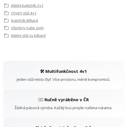
Jídelní kulečník 2v1
Chytrý stůl 4v1
Kulečník Billiard
Všechny naše stoly
Jídelní stůl vs billiard
🛠️ Multifunkčnost 4v1
Jeden stůl místo čtyř. Více prostoru, méně kompromisů.
👷‍♂️ Ručně vyráběno v ČR
Žádná pásová výroba. Každý kus projde našima rukama.