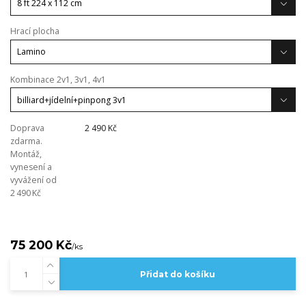
Hrací plocha
Kombinace 2v1, 3v1, 4v1
Doprava
2 490 Kč
zdarma.
Montáž,
vynesení a
vyvážení od
2 490 Kč
75 200 Kč
/
ks
Přidat do košíku