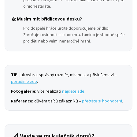
o nic nestaráte.
🪨
Musím mít břidlicovou desku?
Pro dospělé hráče určitě doporučujeme břidlici.
Zaručuje rovinnost a tichou hru. Lamino je vhodné spíše
pro děti nebo velmi nenáročné hraní.
TIP:
Jak vybrat správný rozměr, místnost a příslušenství –
poradíme zde
.
Fotogalerie:
více realizací
najdete zde
.
Reference:
důvěra tisíců zákazníků –
přečtěte si hodnocení
.
📐 Vejde se mi kulečník domů?