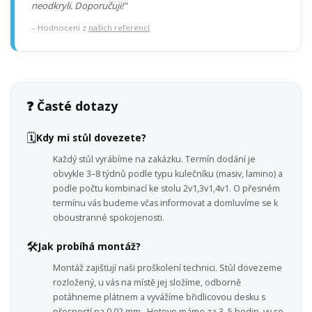
neodkryli. Doporučuji!"
– Hodnocení z
našich referencí
❓ Časté dotazy
🗓️
Kdy mi stůl dovezete?
Každý stůl vyrábíme na zakázku. Termín dodání je
obvykle 3–8 týdnů podle typu kulečníku (masiv, lamino) a
podle počtu kombinací ke stolu 2v1,3v1,4v1. O přesném
termínu vás budeme včas informovat a domluvíme se k
oboustranné spokojenosti.
🛠️
Jak probíhá montáž?
Montáž zajišťují naši proškolení technici. Stůl dovezeme
rozložený, u vás na místě jej složíme, odborně
potáhneme plátnem a vyvážíme břidlicovou desku s
přesností na 0,02 mm . Hotovo máme za 3–5 hodin, vy se