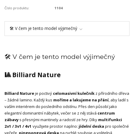
Číslo produktu:
1104
🛠️ V čem je tento model výjimečný
🛠️ V čem je tento model výjimečný
🎱 Billiard Nature
Billiard Nature
je poctivý
celomasivní kulečník
z přírodního dřeva
– žádné lamino. Každý kus
moříme a lakujeme na přání
, aby ladil s
vaším interiérem do posledního odstínu. Přes den působí jako
elegantní dominantní nábytek, večer se z něj stává
centrum
zábavy
s přesnými mantinely a radostí ze hry. Díky
multifunkci
2v1 / 3v1 / 4v1
využijete prostor naplno:
jídelní deska
pro společné
večeře,
pingpongová deska
na rychlé souboje a volitelná