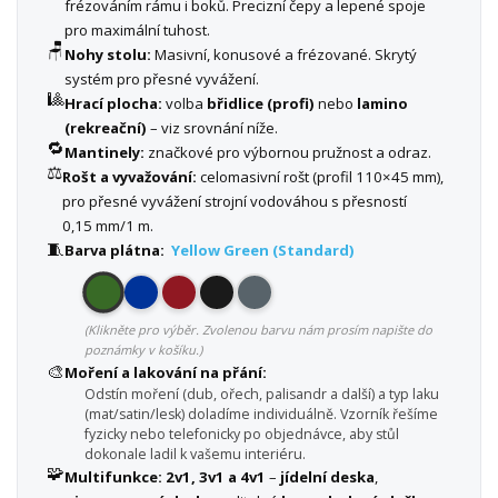
frézováním rámu i boků. Precizní čepy a lepené spoje
pro maximální tuhost.
🪑
Nohy stolu:
Masivní, konusové a frézované. Skrytý
systém pro přesné vyvážení.
🎱
Hrací plocha:
volba
břidlice (profi)
nebo
lamino
(rekreační)
– viz srovnání níže.
🔁
Mantinely:
značkové pro výbornou pružnost a odraz.
⚖️
Rošt a vyvažování:
celomasivní rošt (profil 110×45 mm),
pro přesné vyvážení strojní vodováhou s přesností
0,15 mm/1 m.
🧵
Barva plátna:
Yellow Green (Standard)
(Klikněte pro výběr. Zvolenou barvu nám prosím napište do
poznámky v košíku.)
🎨
Moření a lakování na přání:
Odstín moření (dub, ořech, palisandr a další) a typ laku
(mat/satin/lesk) doladíme individuálně. Vzorník řešíme
fyzicky nebo telefonicky po objednávce, aby stůl
dokonale ladil k vašemu interiéru.
🧩
Multifunkce:
2v1, 3v1 a 4v1
–
jídelní deska
,