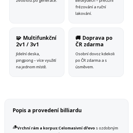
životnost po generace.
Beskydech – precizní
frézování a ruční
lakování.
🧩 Multifunkční
🚚 Doprava po
2v1 / 3v1
ČR zdarma
Jídelní deska,
Osobní dovoz kdekoli
pingpong – více využití
po ČR zdarma a s
na jednom místě.
úsměvem.
Popis a provedení billiardu
🪵
Vrchní rám a korpus:
Celomasivní dřevo
s ozdobným