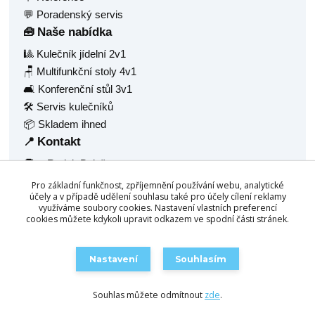
💬 Poradenský servis
Naše nabídka
🧰
🎱 Kulečník jídelní 2v1
🪑 Multifunkční stoly 4v1
🛋️ Konferenční stůl 3v1
🛠️ Servis kulečníků
📦 Skladem ihned
Kontakt
📍
🧑‍💼 Radek Balaš
🏠 Hlavní 1377
Pro základní funkčnost, zpříjemnění používání webu, analytické
🏙️ Frýdlant nad Ostravicí, 73911
účely a v případě udělení souhlasu také pro účely cílení reklamy
využíváme soubory cookies. Nastavení vlastních preferencí
🆔 IČ: 68940688
cookies můžete kdykoli upravit odkazem ve spodní části stránek.
☎️
+420 777 158 532
📧
info@chytrestoly.cz
Nastavení
Souhlasím
🛒 Objednat / Poptat
Souhlas můžete odmítnout
zde
.
Vytvořeno na
Eshop-rychle.cz