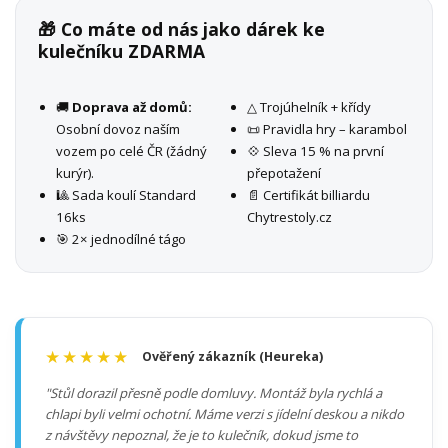
🎁 Co máte od nás jako dárek ke
kulečníku ZDARMA
🚚
Doprava až domů:
△ Trojúhelník + křídy
Osobní dovoz naším
📜 Pravidla hry – karambol
vozem po celé ČR (žádný
💠 Sleva 15 % na první
kurýr).
přepotažení
🎱 Sada koulí Standard
📄 Certifikát billiardu
16ks
Chytrestoly.cz
🎯 2× jednodílné tágo
★★★★★
Ověřený zákazník (Heureka)
"Stůl dorazil přesně podle domluvy. Montáž byla rychlá a
chlapi byli velmi ochotní. Máme verzi s jídelní deskou a nikdo
z návštěvy nepoznal, že je to kulečník, dokud jsme to