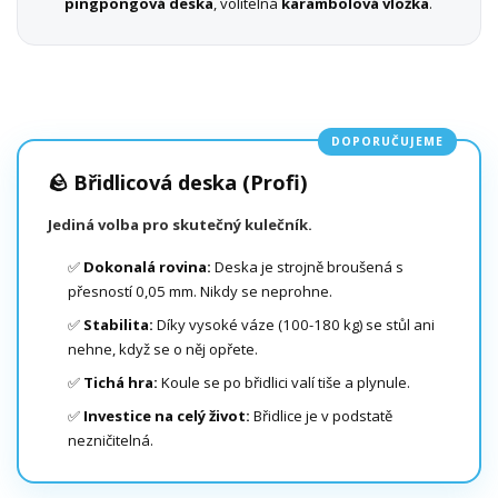
pingpongová deska
, volitelná
karambolová vložka
.
DOPORUČUJEME
🪨 Břidlicová deska (Profi)
Jediná volba pro skutečný kulečník.
✅
Dokonalá rovina:
Deska je strojně broušená s
přesností 0,05 mm. Nikdy se neprohne.
✅
Stabilita:
Díky vysoké váze (100-180 kg) se stůl ani
nehne, když se o něj opřete.
✅
Tichá hra:
Koule se po břidlici valí tiše a plynule.
✅
Investice na celý život:
Břidlice je v podstatě
nezničitelná.