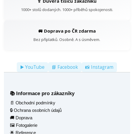
🏅 Důvěra tisíců zákazníků
1000+ stolů dodaných. 1000+ příběhů spokojenosti.
🚐 Doprava po ČR zdarma
Bez příplatků. Osobně. A s úsměvem.
▶️ YouTube
📘 Facebook
📸 Instagram
Informace pro zákazníky
📚
📄 Obchodní podmínky
🔒 Ochrana osobních údajů
🚚 Doprava
🖼️ Fotogalerie
🌟 Reference