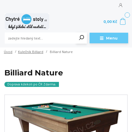
0
0,00 Kč
Menu
Úvod
Kulečník Billiard
Billiard Nature
Billiard Nature
Doprava kdekoli po ČR Zdarma.