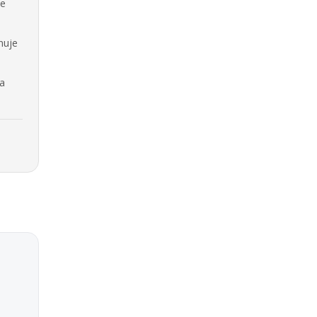
se
nuje
na