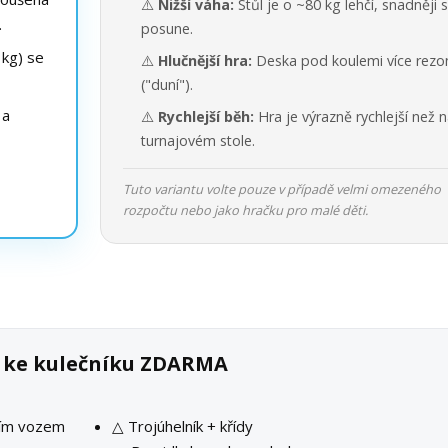
⚠️
Nižší váha:
Stůl je o ~80 kg lehčí, snadněji 
.
posune.
kg) se
⚠️
Hlučnější hra:
Deska pod koulemi více rezo
("duní").
 a
⚠️
Rychlejší běh:
Hra je výrazně rychlejší než 
turnajovém stole.
Tuto variantu volte pouze v případě velmi omezeného
rozpočtu nebo jako hračku pro malé děti.
k ke kulečníku ZDARMA
ším vozem
△ Trojúhelník + křídy