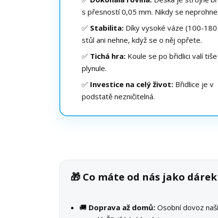
s přesností 0,05 mm. Nikdy se neprohne
✅
Stabilita:
Díky vysoké váze (100-180 
stůl ani nehne, když se o něj opřete.
✅
Tichá hra:
Koule se po břidlici valí tiše
plynule.
✅
Investice na celý život:
Břidlice je v
podstatě nezničitelná.
🎁 Co máte od nás jako dáre
🚚
Doprava až domů:
Osobní dovoz na