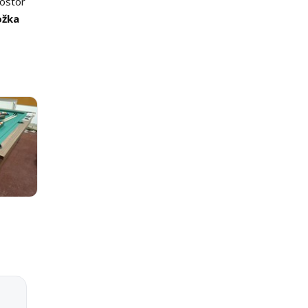
rostor
ožka