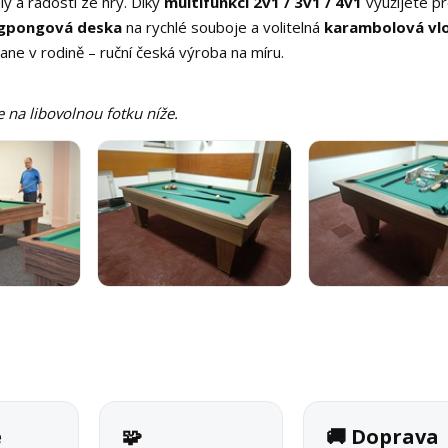
y a radostí ze hry. Díky
multifunkci 2v1 / 3v1 / 4v1
využijete p
gpongová deska
na rychlé souboje a volitelná
karambolová vl
tane v rodině – ruční česká výroba na míru.
e na libovolnou fotku níže.
é
🧩
🚚 Doprava