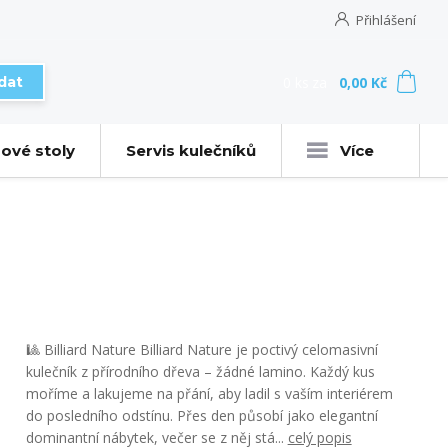
Přihlášení
0
ks
za
0,00 Kč
dat
ové stoly
Servis kulečníků
Více
🎱 Billiard Nature Billiard Nature je poctivý celomasivní
kulečník z přírodního dřeva – žádné lamino. Každý kus
moříme a lakujeme na přání, aby ladil s vaším interiérem
do posledního odstínu. Přes den působí jako elegantní
dominantní nábytek, večer se z něj stá...
celý popis