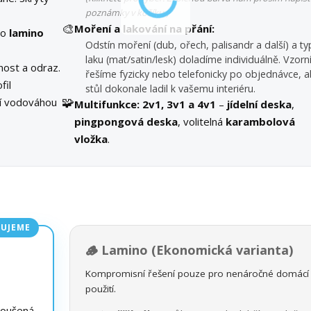
poznámky v košíku.)
🎨
Moření a lakování na přání:
bo
lamino
Odstín moření (dub, ořech, palisandr a další) a ty
laku (mat/satin/lesk) doladíme individuálně. Vzorn
ost a odraz.
řešíme fyzicky nebo telefonicky po objednávce, a
fil
stůl dokonale ladil k vašemu interiéru.
🧩
ní vodováhou
Multifunkce:
2v1, 3v1 a 4v1
–
jídelní deska
,
pingpongová deska
, volitelná
karambolová
vložka
.
UJEME
🪵 Lamino (Ekonomická varianta)
Kompromisní řešení pouze pro nenáročné domácí
použití.
roušená