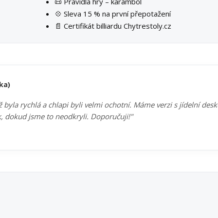
📜 Pravidla hry – karambol
💠 Sleva 15 % na první přepotažení
📄 Certifikát billiardu Chytrestoly.cz
ka)
byla rychlá a chlapi byli velmi ochotní. Máme verzi s jídelní des
k, dokud jsme to neodkryli. Doporučuji!"