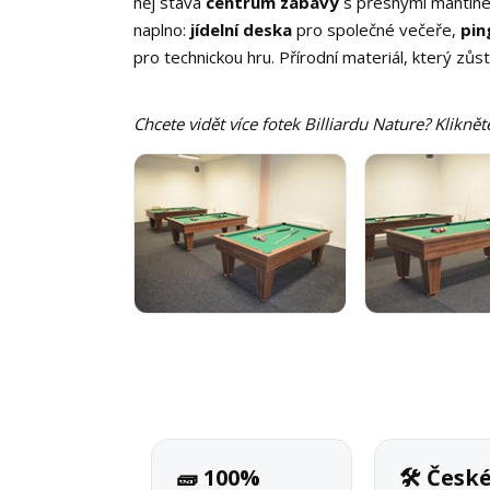
něj stává
centrum zábavy
s přesnými mantinel
naplno:
jídelní deska
pro společné večeře,
pin
pro technickou hru. Přírodní materiál, který zůs
Chcete vidět více fotek Billiardu Nature? Kliknět
🧱 100%
🛠 Česk