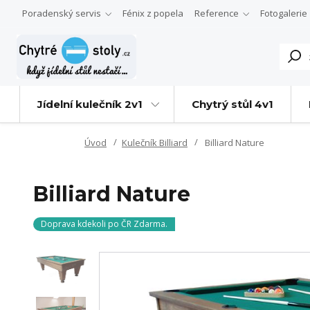
Poradenský servis
Fénix z popela
Reference
Fotogalerie
Jídelní kulečník 2v1
Chytrý stůl 4v1
Úvod
Kulečník Billiard
Billiard Nature
Billiard Nature
Doprava kdekoli po ČR Zdarma.