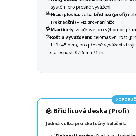
systém pro přesné vyvážení.
🎱
Hrací plocha:
volba
břidlice (profi)
ne
(rekreační)
– viz srovnání níže.
🔁
Mantinely:
značkové pro výbornou pružn
⚖️
Rošt a vyvažování:
celomasivní rošt (pro
110×45 mm), pro přesné vyvážení stroj
s přesností 0,15 mm/1 m.
DOPORUČ
🪨 Břidlicová deska (Profi)
Jediná volba pro skutečný kulečník.
✅
Dokonalá rovina:
Deska je strojně b