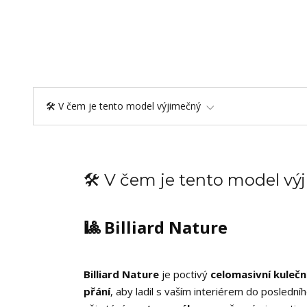
🛠️ V čem je tento model výjimečný
🛠️ V čem je tento model v
🎱 Billiard Nature
Billiard Nature
je poctivý
celomasivní kulečn
přání
, aby ladil s vaším interiérem do posledn