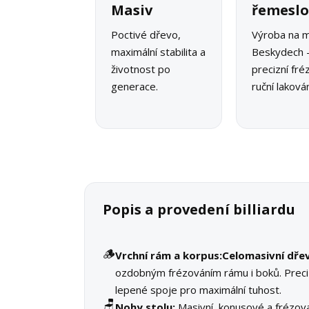
Masiv
řemesl
Poctivé dřevo,
Výroba na m
maximální stabilita a
Beskydech 
životnost po
precizní fré
generace.
ruční lakován
Popis a provedení billiardu
🪵
Vrchní rám a korpus:
Celomasivní dře
ozdobným frézováním rámu i boků. Preci
lepené spoje pro maximální tuhost.
🪑
Nohy stolu:
Masivní, konusové a frézova