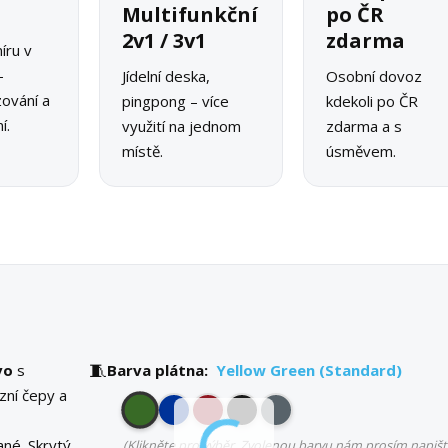
o
Multifunkční
po ČR
2v1 / 3v1
zdarma
íru v
–
Jídelní deska,
Osobní dovoz
zování a
pingpong – více
kdekoli po ČR
í.
využití na jednom
zdarma a s
místě.
úsměvem.
🧵
vo
s
Barva plátna:
Yellow Green (Standard)
zní čepy a
né. Skrytý
(Klikněte pro výběr. Zvolenou barvu nám prosím napišt