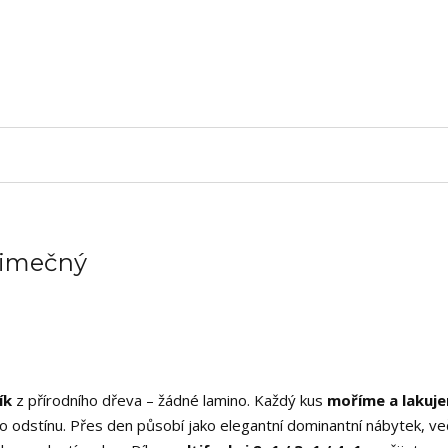
ýjimečný
ík
z přírodního dřeva – žádné lamino. Každý kus
moříme a lakuj
ího odstínu. Přes den působí jako elegantní dominantní nábytek, ve