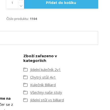
Přidat do košíku
Číslo produktu:
1104
Zboží zařazeno v
kategoriích
Jídelní kulečník 2v1
Chytrý stůl 4v1
Kulečník Billiard
Všechny naše stoly
eme na
Jídelní stůl vs billiard
čer se z