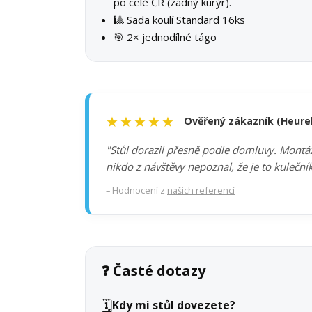
po celé ČR (žádný kurýr).
🎱 Sada koulí Standard 16ks
🎯 2× jednodílné tágo
★★★★★
Ověřený zákazník (Heure
"Stůl dorazil přesně podle domluvy. Montáž 
nikdo z návštěvy nepoznal, že je to kuleční
– Hodnocení z
našich referencí
❓ Časté dotazy
🗓️
Kdy mi stůl dovezete?