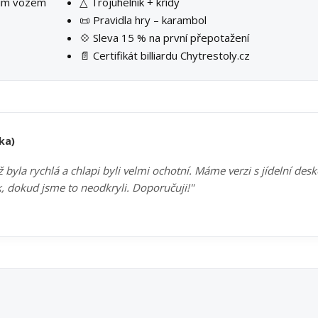
ším vozem
△ Trojúhelník + křídy
📜 Pravidla hry – karambol
💠 Sleva 15 % na první přepotažení
📄 Certifikát billiardu Chytrestoly.cz
ka)
byla rychlá a chlapi byli velmi ochotní. Máme verzi s jídelní des
k, dokud jsme to neodkryli. Doporučuji!"