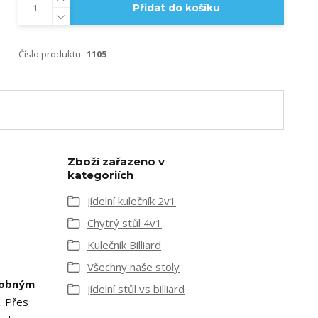
Přidat do košíku
Číslo produktu:
1105
Zboží zařazeno v
kategoriích
Jídelní kulečník 2v1
Chytrý stůl 4v1
Kulečník Billiard
Všechny naše stoly
obným
Jídelní stůl vs billiard
m. Přes