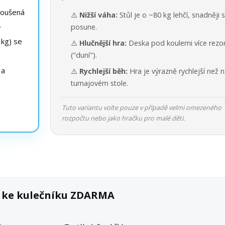
roušená
⚠️
Nižší váha:
Stůl je o ~80 kg lehčí, snadněji 
.
posune.
kg) se
⚠️
Hlučnější hra:
Deska pod koulemi více rezo
("duní").
 a
⚠️
Rychlejší běh:
Hra je výrazně rychlejší než 
turnajovém stole.
Tuto variantu volte pouze v případě velmi omezeného
rozpočtu nebo jako hračku pro malé děti.
k ke kulečníku ZDARMA