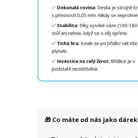
✅
Dokonalá rovina:
Deska je strojně b
s přesností 0,05 mm. Nikdy se neprohne
✅
Stabilita:
Díky vysoké váze (100-180 
stůl ani nehne, když se o něj opřete.
✅
Tichá hra:
Koule se po břidlici valí tiše
plynule.
✅
Investice na celý život:
Břidlice je v
podstatě nezničitelná.
🎁 Co máte od nás jako dáre