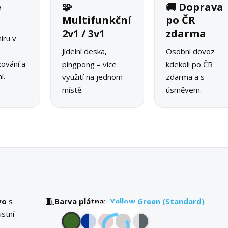
é
🧩
🚚 Doprava
o
Multifunkční
po ČR
2v1 / 3v1
zdarma
íru v
–
Jídelní deska,
Osobní dovoz
zování a
pingpong – více
kdekoli po ČR
í.
využití na jednom
zdarma a s
místě.
úsměvem.
🧵
vo
s
Barva plátna:
Yellow Green (Standard)
ustní