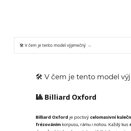
🛠️ V čem je tento model výjimečný
🛠️ V čem je tento model v
🎱 Billiard Oxford
Billiard Oxford
je poctivý
celomasivní kulečn
frézováním
korpusu, rámu i nohou. Každý kus