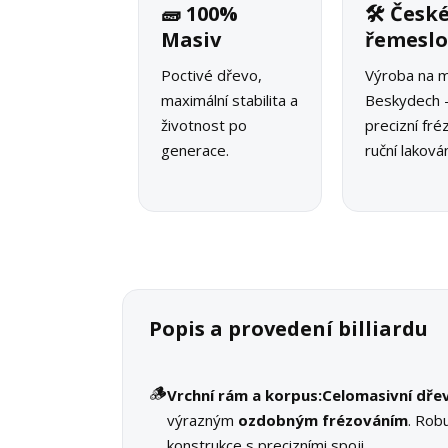
🧱 100%
🛠 Česk
Masiv
řemesl
Poctivé dřevo,
Výroba na m
maximální stabilita a
Beskydech 
životnost po
precizní fré
generace.
ruční lakován
Popis a provedení billiardu
🪵
Vrchní rám a korpus:
Celomasivní dře
výrazným
ozdobným frézováním
. Rob
konstrukce s precizními spoji.