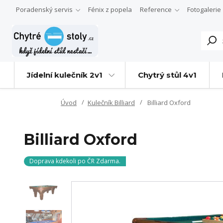
Poradenský servis
Fénix z popela
Reference
Fotogalerie
Jídelní kulečník 2v1
Chytrý stůl 4v1
Úvod
Kulečník Billiard
Billiard Oxford
Billiard Oxford
Doprava kdekoli po ČR Zdarma.