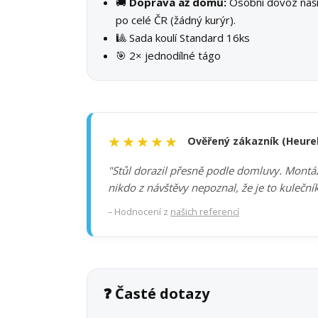
🚚
Doprava až domů:
Osobní dovoz na
po celé ČR (žádný kurýr).
🎱 Sada koulí Standard 16ks
🎯 2× jednodílné tágo
★★★★★
Ověřený zákazník (Heure
"Stůl dorazil přesně podle domluvy. Montáž 
nikdo z návštěvy nepoznal, že je to kuleční
– Hodnocení z
našich referencí
❓ Časté dotazy