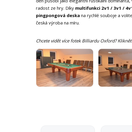
den působí jako elegantní rustikální dominanta
radost ze hry. Díky
multifunkci 2v1 / 3v1 / 4v
pingpongová deska
na rychlé souboje a volit
česká výroba na míru.
Chcete vidět více fotek Billiardu Oxford? Klikně