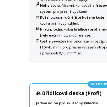
🪑
Nohy stolu:
Masivní, konusové a
frézo
systém pro přesné vyvážení.
🧺
Koše:
Luxusní
ručně šité kožené koše
–
koulí a prémiový vzhled.
🎱
Hrací plocha:
volba
břidlice (profi)
ne
(rekreační)
– viz srovnání níže.
⚖️
Rošt a vyvažování:
celomasivní rošt (pro
110×45 mm), pro přesné vyvážení stroj
s přesností 0,15 mm/1 m.
DOPORUČ
🪨 Břidlicová deska (Profi)
Jediná volba pro skutečný kulečník.