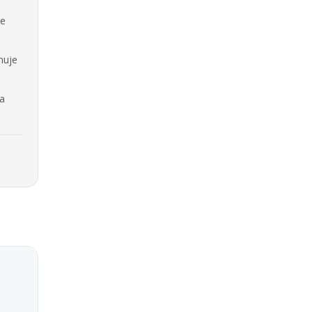
se
nuje
na