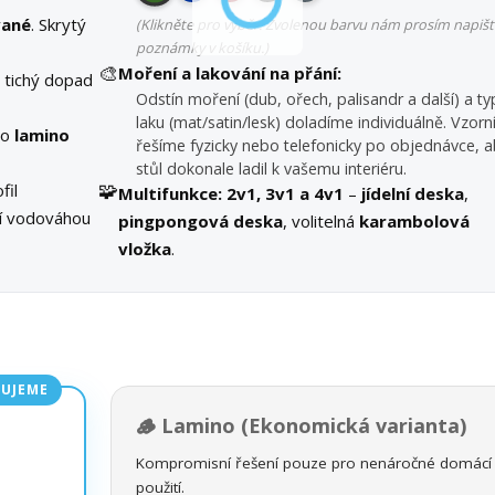
vané
. Skrytý
(Klikněte pro výběr. Zvolenou barvu nám prosím napišt
poznámky v košíku.)
🎨
Moření a lakování na přání:
 tichý dopad
Odstín moření (dub, ořech, palisandr a další) a ty
laku (mat/satin/lesk) doladíme individuálně. Vzorn
bo
lamino
řešíme fyzicky nebo telefonicky po objednávce, a
stůl dokonale ladil k vašemu interiéru.
🧩
fil
Multifunkce:
2v1, 3v1 a 4v1
–
jídelní deska
,
ní vodováhou
pingpongová deska
, volitelná
karambolová
vložka
.
UJEME
🪵 Lamino (Ekonomická varianta)
Kompromisní řešení pouze pro nenáročné domácí
použití.