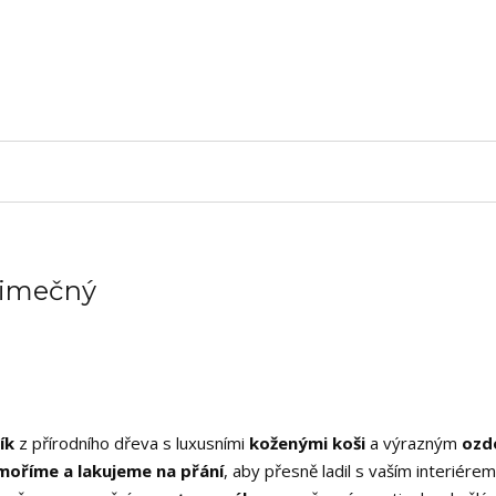
ýjimečný
ík
z přírodního dřeva s luxusními
koženými koši
a výrazným
ozd
moříme a lakujeme na přání
, aby přesně ladil s vaším interiére