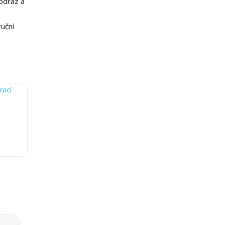
odraz a
ruční