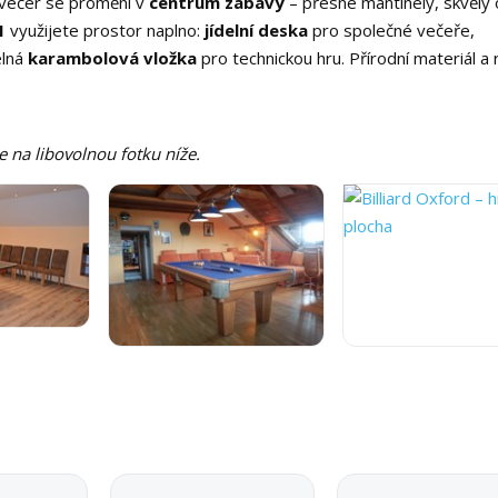
, večer se promění v
centrum zábavy
– přesné mantinely, skvělý 
1
využijete prostor naplno:
jídelní deska
pro společné večeře,
elná
karambolová vložka
pro technickou hru. Přírodní materiál a 
te na libovolnou fotku níže.