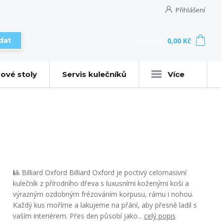
Přihlášení
0
ks
za
0,00 Kč
dat
ové stoly
Servis kulečníků
Více
🎱 Billiard Oxford Billiard Oxford je poctivý celomasivní
kulečník z přírodního dřeva s luxusními koženými koši a
výrazným ozdobným frézováním korpusu, rámu i nohou.
Každý kus moříme a lakujeme na přání, aby přesně ladil s
vaším interiérem. Přes den působí jako...
celý popis