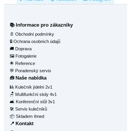
Informace pro zákazníky
📚
📄 Obchodní podmínky
🔒 Ochrana osobních údajů
🚚 Doprava
🖼️ Fotogalerie
🌟 Reference
💬 Poradenský servis
Naše nabídka
🧰
🎱 Kulečník jídelní 2v1
🪑 Multifunkční stoly 4v1
🛋️ Konferenční stůl 3v1
🛠️ Servis kulečníků
📦 Skladem ihned
Kontakt
📍