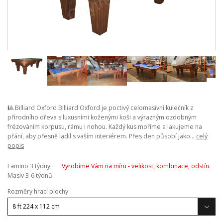
🎱 Billiard Oxford Billiard Oxford je poctivý celomasivní kulečník z
přírodního dřeva s luxusními koženými koši a výrazným ozdobným
frézováním korpusu, rámu i nohou. Každý kus moříme a lakujeme na
přání, aby přesně ladil s vaším interiérem. Přes den působí jako...
celý
popis
Lamino 3 týdny,
Vyrobíme Vám na míru - velikost, kombinace, odstín.
Masiv 3-6 týdnů
Rozměry hrací plochy