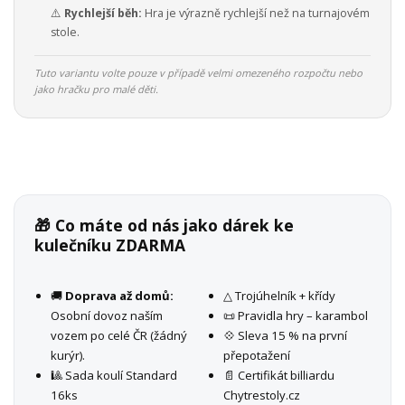
⚠️
Rychlejší běh:
Hra je výrazně rychlejší než na turnajovém
stole.
Tuto variantu volte pouze v případě velmi omezeného rozpočtu nebo
jako hračku pro malé děti.
🎁 Co máte od nás jako dárek ke
kulečníku ZDARMA
🚚
Doprava až domů:
△ Trojúhelník + křídy
Osobní dovoz naším
📜 Pravidla hry – karambol
vozem po celé ČR (žádný
💠 Sleva 15 % na první
kurýr).
přepotažení
🎱 Sada koulí Standard
📄 Certifikát billiardu
16ks
Chytrestoly.cz