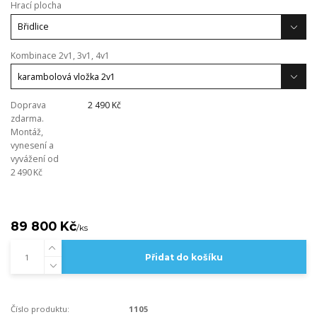
Hrací plocha
Kombinace 2v1, 3v1, 4v1
Doprava
2 490 Kč
zdarma.
Montáž,
vynesení a
vyvážení od
2 490 Kč
89 800 Kč
/
ks
Přidat do košíku
Číslo produktu:
1105