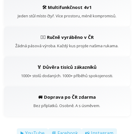
🛠️ Multifunkčnost 4v1
Jeden stůl místo čtyř. Více prostoru, méně kompromisů.
👷‍♂️ Ručně vyráběno v ČR
Žádná pásová výroba. Každý kus projde našima rukama.
🏅 Důvěra tisíců zákazníků
1000+ stolů dodaných. 1000+ příběhů spokojenosti.
🚐 Doprava po ČR zdarma
Bez příplatků. Osobně. A s úsměvem.
▶️ YouTube
📘 Facebook
📸 Instagram