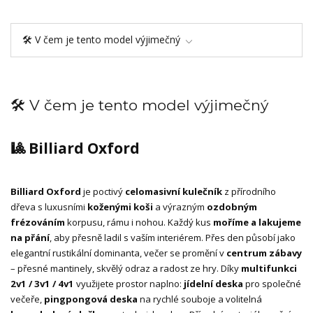
🛠️ V čem je tento model výjimečný
🛠️ V čem je tento model výjimečný
🎱 Billiard Oxford
Billiard Oxford
je poctivý
celomasivní kulečník
z přírodního
dřeva s luxusními
koženými koši
a výrazným
ozdobným
frézováním
korpusu, rámu i nohou. Každý kus
moříme a lakujeme
na přání
, aby přesně ladil s vaším interiérem. Přes den působí jako
elegantní rustikální dominanta, večer se promění v
centrum zábavy
– přesné mantinely, skvělý odraz a radost ze hry. Díky
multifunkci
2v1 / 3v1 / 4v1
využijete prostor naplno:
jídelní deska
pro společné
večeře,
pingpongová deska
na rychlé souboje a volitelná