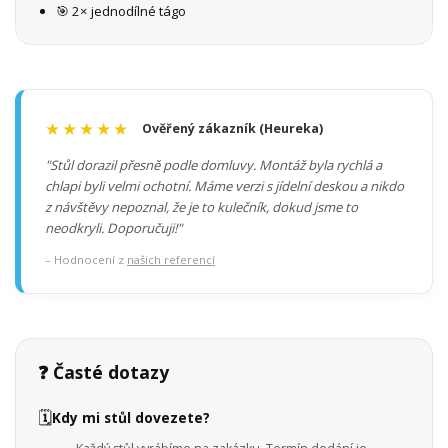
🎯 2× jednodílné tágo
★★★★★
Ověřený zákazník (Heureka)
"Stůl dorazil přesně podle domluvy. Montáž byla rychlá a
chlapi byli velmi ochotní. Máme verzi s jídelní deskou a nikdo
z návštěvy nepoznal, že je to kulečník, dokud jsme to
neodkryli. Doporučuji!"
– Hodnocení z
našich referencí
❓ Časté dotazy
🗓️
Kdy mi stůl dovezete?