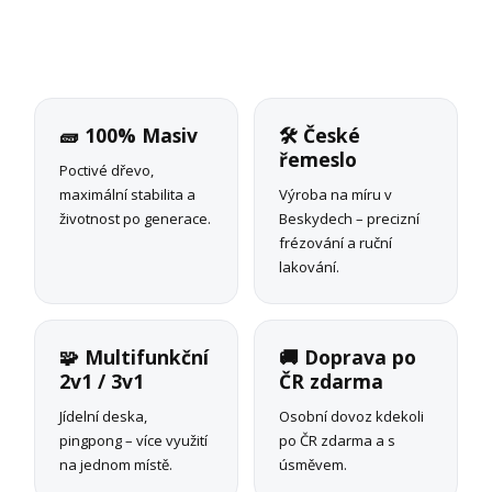
🧱 100% Masiv
🛠 České
řemeslo
Poctivé dřevo,
maximální stabilita a
Výroba na míru v
životnost po generace.
Beskydech – precizní
frézování a ruční
lakování.
🧩 Multifunkční
🚚 Doprava po
2v1 / 3v1
ČR zdarma
Jídelní deska,
Osobní dovoz kdekoli
pingpong – více využití
po ČR zdarma a s
na jednom místě.
úsměvem.