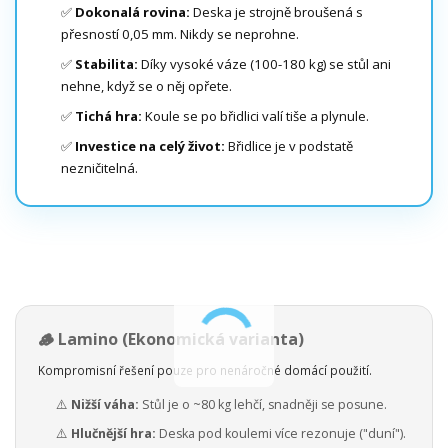
✅
Dokonalá rovina:
Deska je strojně broušená s
přesností 0,05 mm. Nikdy se neprohne.
✅
Stabilita:
Díky vysoké váze (100-180 kg) se stůl ani
nehne, když se o něj opřete.
✅
Tichá hra:
Koule se po břidlici valí tiše a plynule.
✅
Investice na celý život:
Břidlice je v podstatě
nezničitelná.
🪵 Lamino (Ekonomická varianta)
Kompromisní řešení pouze pro nenáročné domácí použití.
⚠️
Nižší váha:
Stůl je o ~80 kg lehčí, snadněji se posune.
⚠️
Hlučnější hra:
Deska pod koulemi více rezonuje ("duní").