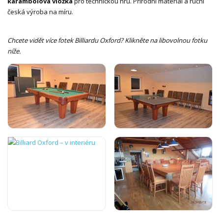
karambolová vložka
pro technickou hru. Přírodní materiál a ruční
česká výroba na míru.
Chcete vidět více fotek Billiardu Oxford? Klikněte na libovolnou fotku
níže.