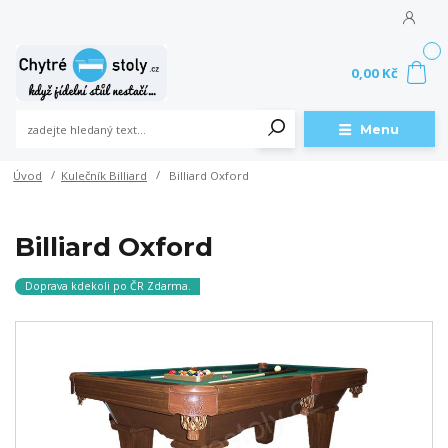
0
0,00 Kč
Menu
Úvod
Kulečník Billiard
Billiard Oxford
Billiard Oxford
Doprava kdekoli po ČR Zdarma.