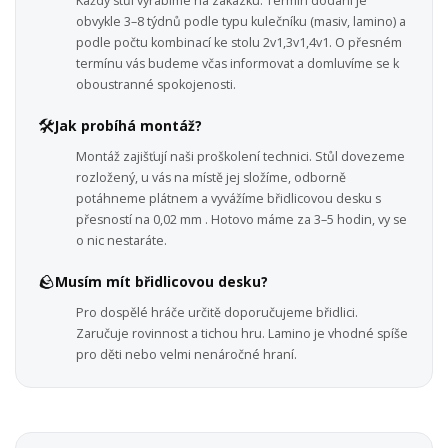
Každý stůl vyrábíme na zakázku. Termín dodání je
obvykle 3–8 týdnů podle typu kulečníku (masiv, lamino) a
podle počtu kombinací ke stolu 2v1,3v1,4v1. O přesném
termínu vás budeme včas informovat a domluvíme se k
oboustranné spokojenosti.
🛠️
Jak probíhá montáž?
Montáž zajišťují naši proškolení technici. Stůl dovezeme
rozložený, u vás na místě jej složíme, odborně
potáhneme plátnem a vyvážíme břidlicovou desku s
přesností na 0,02 mm . Hotovo máme za 3–5 hodin, vy se
o nic nestaráte.
🪨
Musím mít břidlicovou desku?
Pro dospělé hráče určitě doporučujeme břidlici.
Zaručuje rovinnost a tichou hru. Lamino je vhodné spíše
pro děti nebo velmi nenáročné hraní.