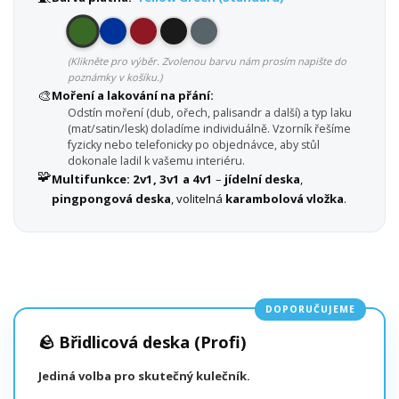
(Klikněte pro výběr. Zvolenou barvu nám prosím napište do
poznámky v košíku.)
🎨
Moření a lakování na přání:
Odstín moření (dub, ořech, palisandr a další) a typ laku
(mat/satin/lesk) doladíme individuálně. Vzorník řešíme
fyzicky nebo telefonicky po objednávce, aby stůl
dokonale ladil k vašemu interiéru.
🧩
Multifunkce:
2v1, 3v1 a 4v1
–
jídelní deska
,
pingpongová deska
, volitelná
karambolová vložka
.
DOPORUČUJEME
🪨 Břidlicová deska (Profi)
Jediná volba pro skutečný kulečník.