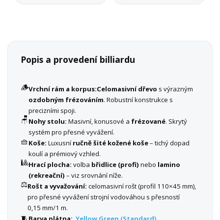
Popis a provedení billiardu
🪵
Vrchní rám a korpus:
Celomasivní dřevo
s výrazným
ozdobným frézováním
. Robustní konstrukce s
precizními spoji.
🪑
Nohy stolu:
Masivní, konusové a
frézované
. Skrytý
systém pro přesné vyvážení.
🧺
Koše:
Luxusní
ručně šité kožené koše
– tichý dopad
koulí a prémiový vzhled.
🎱
Hrací plocha:
volba
břidlice (profi)
nebo
lamino
(rekreační)
– viz srovnání níže.
⚖️
Rošt a vyvažování:
celomasivní rošt (profil 110×45 mm),
pro přesné vyvážení strojní vodováhou s přesností
0,15 mm/1 m.
🧵
Barva plátna:
Yellow Green (Standard)