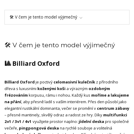
🛠️ V čem je tento model výjimečný
🛠️ V čem je tento model výjimečný
🎱 Billiard Oxford
Billiard Oxford
je poctivý
celomasivní kulečník
z přírodního
dřeva s luxusními
koženými koši
a výrazným
ozdobným
frézováním
korpusu, rámu i nohou. Každý kus
moříme a lakujeme
na přání
, aby přesně ladil s vaším interiérem. Přes den působí jako
elegantní rustikální dominanta, večer se promění v
centrum zábavy
– přesné mantinely, skvělý odraz a radost ze hry. Díky
multifunkci
2v1 / 3v1 / 4v1
využijete prostor naplno:
jídelní deska
pro společné
večeře,
pingpongová deska
na rychlé souboje a volitelná