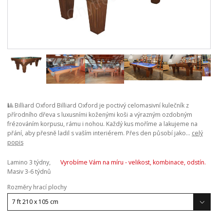
🎱 Billiard Oxford Billiard Oxford je poctivý celomasivní kulečník z
přírodního dřeva s luxusními koženými koši a výrazným ozdobným
frézováním korpusu, rámu i nohou. Každý kus moříme a lakujeme na
přání, aby přesně ladil s vaším interiérem. Přes den působí jako...
celý
popis
Lamino 3 týdny,
Vyrobíme Vám na míru - velikost, kombinace, odstín.
Masiv 3-6 týdnů
Rozměry hrací plochy