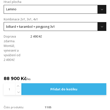
Hrací plocha
Kombinace 2v1, 3v1, 4v1
Doprava
2 490 Kč
zdarma.
Montáž,
vynesení a
vyvážení od
2 490 Kč
88 900 Kč
/
ks
Přidat do košíku
Číslo produktu:
1105