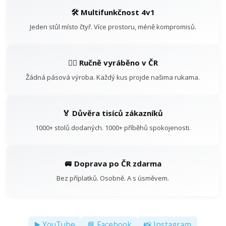
🛠️ Multifunkčnost 4v1
Jeden stůl místo čtyř. Více prostoru, méně kompromisů.
👷‍♂️ Ručně vyráběno v ČR
Žádná pásová výroba. Každý kus projde našima rukama.
🏅 Důvěra tisíců zákazníků
1000+ stolů dodaných. 1000+ příběhů spokojenosti.
🚐 Doprava po ČR zdarma
Bez příplatků. Osobně. A s úsměvem.
▶️ YouTube
📘 Facebook
📸 Instagram