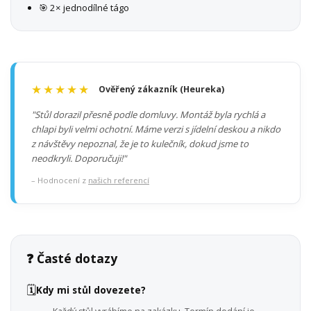
🎯 2× jednodílné tágo
★★★★★
Ověřený zákazník (Heureka)
"Stůl dorazil přesně podle domluvy. Montáž byla rychlá a
chlapi byli velmi ochotní. Máme verzi s jídelní deskou a nikdo
z návštěvy nepoznal, že je to kulečník, dokud jsme to
neodkryli. Doporučuji!"
– Hodnocení z
našich referencí
❓ Časté dotazy
🗓️
Kdy mi stůl dovezete?