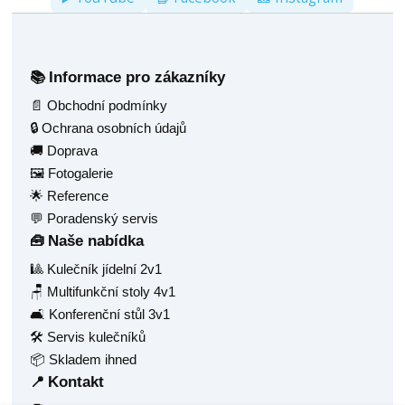
Informace pro zákazníky
📚
📄 Obchodní podmínky
🔒 Ochrana osobních údajů
🚚 Doprava
🖼️ Fotogalerie
🌟 Reference
💬 Poradenský servis
Naše nabídka
🧰
🎱 Kulečník jídelní 2v1
🪑 Multifunkční stoly 4v1
🛋️ Konferenční stůl 3v1
🛠️ Servis kulečníků
📦 Skladem ihned
Kontakt
📍