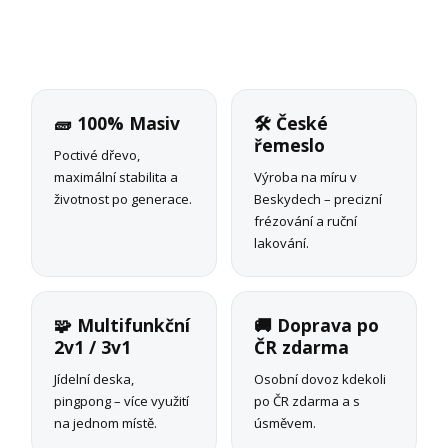
🧱 100% Masiv
🛠 České
řemeslo
Poctivé dřevo,
maximální stabilita a
Výroba na míru v
životnost po generace.
Beskydech – precizní
frézování a ruční
lakování.
🧩 Multifunkční
🚚 Doprava po
2v1 / 3v1
ČR zdarma
Jídelní deska,
Osobní dovoz kdekoli
pingpong – více využití
po ČR zdarma a s
na jednom místě.
úsměvem.