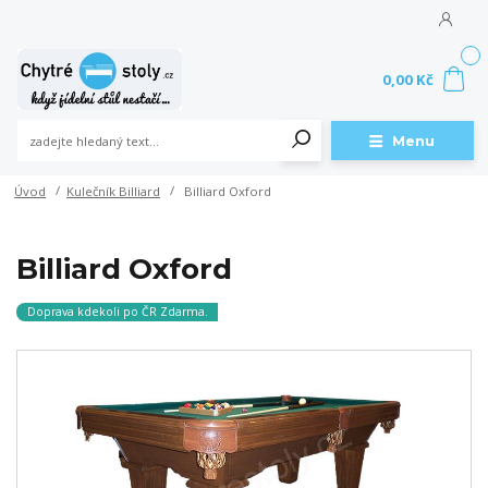
0
0,00 Kč
Menu
Úvod
Kulečník Billiard
Billiard Oxford
Billiard Oxford
Doprava kdekoli po ČR Zdarma.