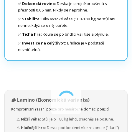
✅
Dokonalá rovina:
Deska je strojně broušená s
přesností 0,05 mm. Nikdy se neprohne.
✅
Stabilita:
Díky vysoké váze (100-180 kg) se stůl ani
nehne, když se o něj opřete.
✅
Tichá hra:
Koule se po břidlici valí tiše a plynule.
✅
Investice na celý život:
Břidlice je v podstatě
nezničitelná.
🪵 Lamino (Ekonomická varianta)
Kompromisní řešení pouze pro nenáročné domácí použití.
⚠️
Nižší váha:
Stůl je o ~80 kg lehčí, snadněji se posune.
⚠️
Hlučnější hra:
Deska pod koulemi více rezonuje ("duní").