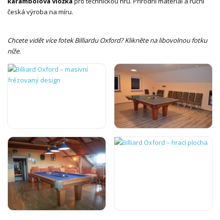
karambolová vložka
pro technickou hru. Přírodní materiál a ruční
česká výroba na míru.
Chcete vidět více fotek Billiardu Oxford? Klikněte na libovolnou fotku
níže.