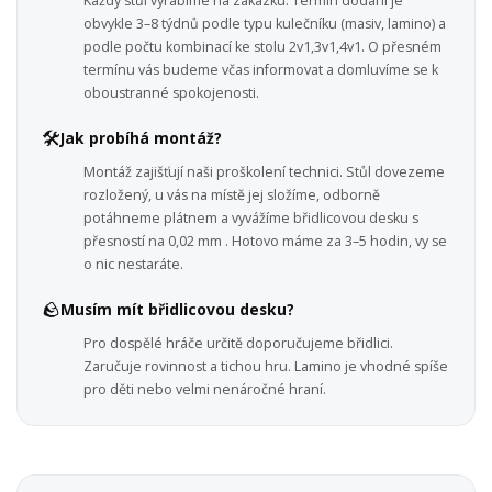
Každý stůl vyrábíme na zakázku. Termín dodání je
obvykle 3–8 týdnů podle typu kulečníku (masiv, lamino) a
podle počtu kombinací ke stolu 2v1,3v1,4v1. O přesném
termínu vás budeme včas informovat a domluvíme se k
oboustranné spokojenosti.
🛠️
Jak probíhá montáž?
Montáž zajišťují naši proškolení technici. Stůl dovezeme
rozložený, u vás na místě jej složíme, odborně
potáhneme plátnem a vyvážíme břidlicovou desku s
přesností na 0,02 mm . Hotovo máme za 3–5 hodin, vy se
o nic nestaráte.
🪨
Musím mít břidlicovou desku?
Pro dospělé hráče určitě doporučujeme břidlici.
Zaručuje rovinnost a tichou hru. Lamino je vhodné spíše
pro děti nebo velmi nenáročné hraní.