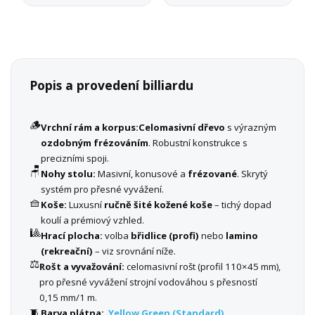
Popis a provedení billiardu
🪵
Vrchní rám a korpus:
Celomasivní dřevo
s výrazným
ozdobným frézováním
. Robustní konstrukce s
precizními spoji.
🪑
Nohy stolu:
Masivní, konusové a
frézované
. Skrytý
systém pro přesné vyvážení.
🧺
Koše:
Luxusní
ručně šité kožené koše
– tichý dopad
koulí a prémiový vzhled.
🎱
Hrací plocha:
volba
břidlice (profi)
nebo
lamino
(rekreační)
– viz srovnání níže.
⚖️
Rošt a vyvažování:
celomasivní rošt (profil 110×45 mm),
pro přesné vyvážení strojní vodováhou s přesností
0,15 mm/1 m.
🧵
Barva plátna:
Yellow Green (Standard)