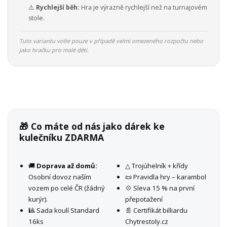
⚠️
Rychlejší běh:
Hra je výrazně rychlejší než na turnajovém
stole.
Tuto variantu volte pouze v případě velmi omezeného rozpočtu nebo
jako hračku pro malé děti.
🎁 Co máte od nás jako dárek ke
kulečníku ZDARMA
🚚
Doprava až domů:
△ Trojúhelník + křídy
Osobní dovoz naším
📜 Pravidla hry – karambol
vozem po celé ČR (žádný
💠 Sleva 15 % na první
kurýr).
přepotažení
🎱 Sada koulí Standard
📄 Certifikát billiardu
16ks
Chytrestoly.cz