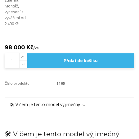
zdarma.
Montáž,
vynesení a
vyvážení od
2 490 Kč
98 000 Kč
/
ks
Přidat do košíku
Číslo produktu:
1105
🛠️ V čem je tento model výjimečný
🛠️ V čem je tento model výjimečný