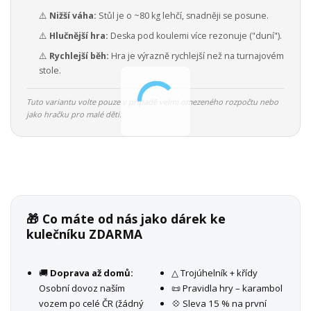
⚠️
Nižší váha:
Stůl je o ~80 kg lehčí, snadněji se posune.
⚠️
Hlučnější hra:
Deska pod koulemi více rezonuje ("duní").
⚠️
Rychlejší běh:
Hra je výrazně rychlejší než na turnajovém
stole.
Tuto variantu volte pouze v případě velmi omezeného rozpočtu nebo
jako hračku pro malé děti.
🎁 Co máte od nás jako dárek ke
kulečníku ZDARMA
🚚
Doprava až domů:
△ Trojúhelník + křídy
Osobní dovoz naším
📜 Pravidla hry – karambol
vozem po celé ČR (žádný
💠 Sleva 15 % na první