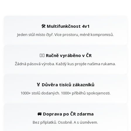
🛠️ Multifunkčnost 4v1
Jeden stůl místo čtyř. Více prostoru, méně kompromisů.
👷‍♂️ Ručně vyráběno v ČR
Žádná pásová výroba. Každý kus projde našima rukama.
🏅 Důvěra tisíců zákazníků
1000+ stolů dodaných. 1000+ příběhů spokojenosti.
🚐 Doprava po ČR zdarma
Bez příplatků. Osobně. A s úsměvem.