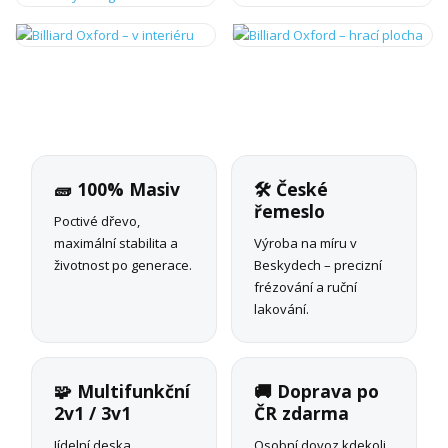
🧱 100% Masiv
🛠 České
řemeslo
Poctivé dřevo,
maximální stabilita a
Výroba na míru v
životnost po generace.
Beskydech – precizní
frézování a ruční
lakování.
🧩 Multifunkční
🚚 Doprava po
2v1 / 3v1
ČR zdarma
Jídelní deska,
Osobní dovoz kdekoli