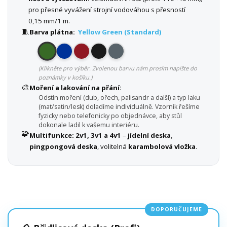
pro přesné vyvážení strojní vodováhou s přesností
0,15 mm/1 m.
🧵
Barva plátna:
Yellow Green (Standard)
(Klikněte pro výběr. Zvolenou barvu nám prosím napište do
poznámky v košíku.)
🎨
Moření a lakování na přání:
Odstín moření (dub, ořech, palisandr a další) a typ laku
(mat/satin/lesk) doladíme individuálně. Vzorník řešíme
fyzicky nebo telefonicky po objednávce, aby stůl
dokonale ladil k vašemu interiéru.
🧩
Multifunkce:
2v1, 3v1 a 4v1
–
jídelní deska
,
pingpongová deska
, volitelná
karambolová vložka
.
DOPORUČUJEME