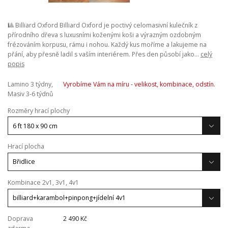
🎱 Billiard Oxford Billiard Oxford je poctivý celomasivní kulečník z
přírodního dřeva s luxusními koženými koši a výrazným ozdobným
frézováním korpusu, rámu i nohou. Každý kus moříme a lakujeme na
přání, aby přesně ladil s vaším interiérem. Přes den působí jako...
celý
popis
Lamino 3 týdny,
Vyrobíme Vám na míru - velikost, kombinace, odstín.
Masiv 3-6 týdnů
Rozměry hrací plochy
Hrací plocha
Kombinace 2v1, 3v1, 4v1
Doprava
2 490 Kč