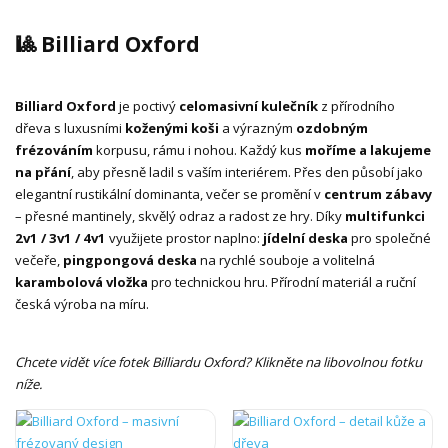
🎱 Billiard Oxford
Billiard Oxford
je poctivý
celomasivní kulečník
z přírodního
dřeva s luxusními
koženými koši
a výrazným
ozdobným
frézováním
korpusu, rámu i nohou. Každý kus
moříme a lakujeme
na přání
, aby přesně ladil s vaším interiérem. Přes den působí jako
elegantní rustikální dominanta, večer se promění v
centrum zábavy
– přesné mantinely, skvělý odraz a radost ze hry. Díky
multifunkci
2v1 / 3v1 / 4v1
využijete prostor naplno:
jídelní deska
pro společné
večeře,
pingpongová deska
na rychlé souboje a volitelná
karambolová vložka
pro technickou hru. Přírodní materiál a ruční
česká výroba na míru.
Chcete vidět více fotek Billiardu Oxford? Klikněte na libovolnou fotku
níže.