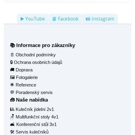
▶️ YouTube
📘 Facebook
📸 Instagram
Informace pro zákazníky
📚
📄 Obchodní podmínky
🔒 Ochrana osobních údajů
🚚 Doprava
🖼️ Fotogalerie
🌟 Reference
💬 Poradenský servis
Naše nabídka
🧰
🎱 Kulečník jídelní 2v1
🪑 Multifunkční stoly 4v1
🛋️ Konferenční stůl 3v1
🛠️ Servis kulečníků