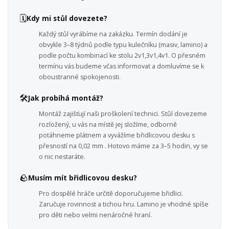
🗓️
Kdy mi stůl dovezete?
Každý stůl vyrábíme na zakázku. Termín dodání je
obvykle 3–8 týdnů podle typu kulečníku (masiv, lamino) a
podle počtu kombinací ke stolu 2v1,3v1,4v1. O přesném
termínu vás budeme včas informovat a domluvíme se k
oboustranné spokojenosti.
🛠️
Jak probíhá montáž?
Montáž zajišťují naši proškolení technici. Stůl dovezeme
rozložený, u vás na místě jej složíme, odborně
potáhneme plátnem a vyvážíme břidlicovou desku s
přesností na 0,02 mm . Hotovo máme za 3–5 hodin, vy se
o nic nestaráte.
🪨
Musím mít břidlicovou desku?
Pro dospělé hráče určitě doporučujeme břidlici.
Zaručuje rovinnost a tichou hru. Lamino je vhodné spíše
pro děti nebo velmi nenáročné hraní.