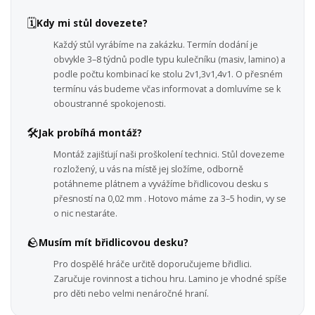
🗓️
Kdy mi stůl dovezete?
Každý stůl vyrábíme na zakázku. Termín dodání je
obvykle 3–8 týdnů podle typu kulečníku (masiv, lamino) a
podle počtu kombinací ke stolu 2v1,3v1,4v1. O přesném
termínu vás budeme včas informovat a domluvíme se k
oboustranné spokojenosti.
🛠️
Jak probíhá montáž?
Montáž zajišťují naši proškolení technici. Stůl dovezeme
rozložený, u vás na místě jej složíme, odborně
potáhneme plátnem a vyvážíme břidlicovou desku s
přesností na 0,02 mm . Hotovo máme za 3–5 hodin, vy se
o nic nestaráte.
🪨
Musím mít břidlicovou desku?
Pro dospělé hráče určitě doporučujeme břidlici.
Zaručuje rovinnost a tichou hru. Lamino je vhodné spíše
pro děti nebo velmi nenáročné hraní.