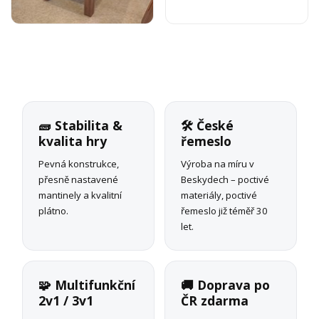
🧱 Stabilita &
🛠 České
kvalita hry
řemeslo
Pevná konstrukce,
Výroba na míru v
přesně nastavené
Beskydech – poctivé
mantinely a kvalitní
materiály, poctivé
plátno.
řemeslo již téměř 30
let.
🧩 Multifunkční
🚚 Doprava po
2v1 / 3v1
ČR zdarma