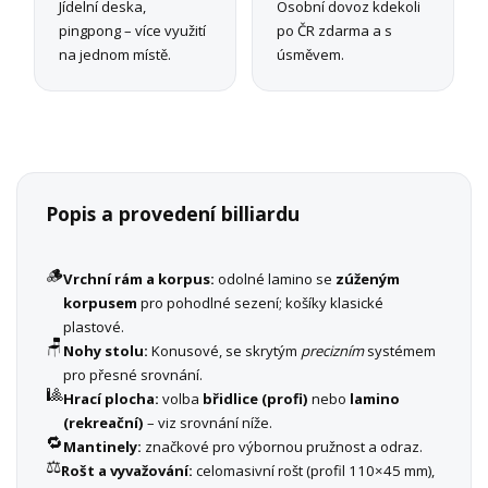
Jídelní deska,
Osobní dovoz kdekoli
pingpong – více využití
po ČR zdarma a s
na jednom místě.
úsměvem.
Popis a provedení billiardu
🪵
Vrchní rám a korpus:
odolné lamino se
zúženým
korpusem
pro pohodlné sezení; košíky klasické
plastové.
🪑
Nohy stolu:
Konusové, se skrytým
precizním
systémem
pro přesné srovnání.
🎱
Hrací plocha:
volba
břidlice (profi)
nebo
lamino
(rekreační)
– viz srovnání níže.
🔁
Mantinely:
značkové pro výbornou pružnost a odraz.
⚖️
Rošt a vyvažování:
celomasivní rošt (profil 110×45 mm),