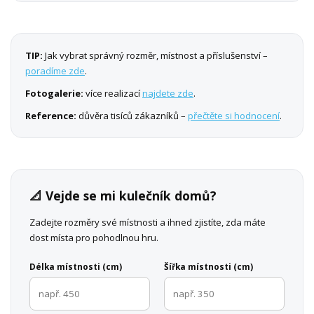
TIP:
Jak vybrat správný rozměr, místnost a příslušenství –
poradíme zde
.
Fotogalerie:
více realizací
najdete zde
.
Reference:
důvěra tisíců zákazníků –
přečtěte si hodnocení
.
📐 Vejde se mi kulečník domů?
Zadejte rozměry své místnosti a ihned zjistíte, zda máte
dost místa pro pohodlnou hru.
Délka místnosti (cm)
Šířka místnosti (cm)