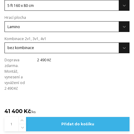
Hrací plocha
Kombinace 2v1, 3v1, 4v1
Doprava
2 490 Kč
zdarma.
Montáž,
vynesení a
vyvážení od
2 490 Kč
41 400 Kč
/
ks
Přidat do košíku