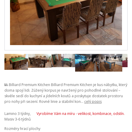
🎱 Billiard Premium Kitchen Billiard Premium Kitchen je kus nábytku, který
doma spojí lidi. Zúžený korpus je navržený pro pohodlné stolování –
skvěle sedí do kuchyní a jídelních koutů a poskytuje dostatek prostoru
pro nohy při sezení. Rovné linie a stabilní kon...
celý popis
Lamino 3 týdny,
Vyrobíme Vám na míru - velikost, kombinace, odstín.
Masiv 3-6 týdnů
Rozměry hrací plochy