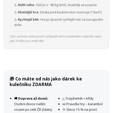
⚠️
Nižší váha:
Stůl je o ~80 kg lehčí, snadněji se posune.
⚠️
Hlučnější hra:
Deska pod koulemi více rezonuje ("duní").
⚠️
Rychlejší běh:
Hra je výrazně rychlejší než na turnajovém
stole.
Tuto variantu volte pouze v případě velmi omezeného rozpočtu nebo
jako hračku pro malé děti.
🎁 Co máte od nás jako dárek ke
kulečníku ZDARMA
🚚
Doprava až domů:
△ Trojúhelník + křídy
Osobní dovoz naším
📜 Pravidla hry – karambol
vozem po celé ČR (žádný
💠 Sleva 15 % na první