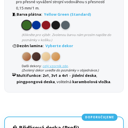
pro přesné vyvážení strojní vodováhou s přesností
0,15 mm/1 m.
🧵
Barva plátna:
Yellow Green (Standard)
(Klikněte pro výběr. Zvolenou barvu nám prosím napište do
poznámky v košíku.)
🎨
Dezén lamina:
Vyberte dekor
Další dekory:
celý vzorník zde
.
(Zvolený dekor uveďte do poznámky v objednávce.)
🧩
Multifunkce:
2v1, 3v1 a 4v1
–
jídelní deska
,
pingpongová deska
, volitelná
karambolová vložka
.
DOPORUČUJEME
🪨 Břidlicová deska (Profi)