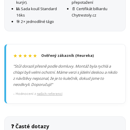
kurýr).
přepotažení
🎱 Sada koulí Standard
📄 Certifikát billiardu
16ks
Chytrestoly.cz
🎯 2× jednodílné tágo
★★★★★
Ověřený zákazník (Heureka)
"Stůl dorazil přesně podle domluvy. Montáž byla rychlá a
chlapi byli velmi ochotní. Máme verzi s jídelní deskou a nikdo
z návštěvy nepoznal, že je to kulečník, dokud jsme to
neodkryli. Doporučuji!"
– Hodnocení z
našich referencí
❓ Časté dotazy