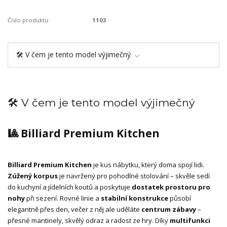
Číslo produktu:
1103
🛠️ V čem je tento model výjimečný
🛠️ V čem je tento model výjimečný
🎱 Billiard Premium Kitchen
Billiard Premium Kitchen
je kus nábytku, který doma spojí lidi.
Zúžený korpus
je navržený pro pohodlné stolování – skvěle sedí
do kuchyní a jídelních koutů a poskytuje
dostatek prostoru pro
nohy
při sezení. Rovné linie a
stabilní konstrukce
působí
elegantně přes den, večer z něj ale uděláte
centrum zábavy
–
přesné mantinely, skvělý odraz a radost ze hry. Díky
multifunkci