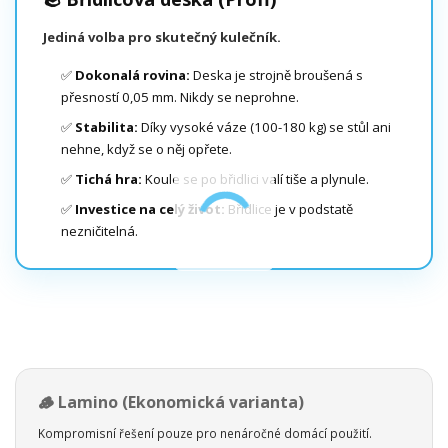
Jediná volba pro skutečný kulečník.
✅
Dokonalá rovina:
Deska je strojně broušená s
přesností 0,05 mm. Nikdy se neprohne.
✅
Stabilita:
Díky vysoké váze (100-180 kg) se stůl ani
nehne, když se o něj opřete.
✅
Tichá hra:
Koule se po břidlici valí tiše a plynule.
✅
Investice na celý život:
Břidlice je v podstatě
nezničitelná.
🪵 Lamino (Ekonomická varianta)
Kompromisní řešení pouze pro nenáročné domácí použití.