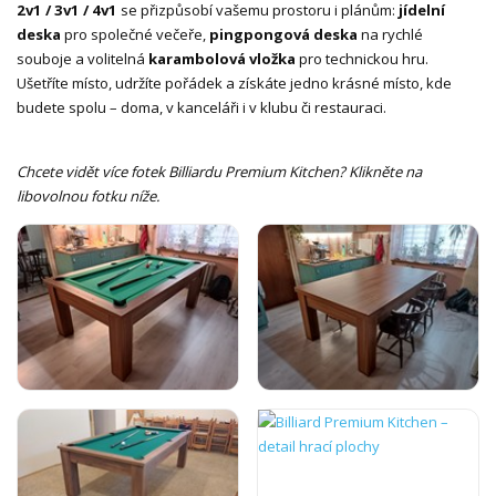
2v1 / 3v1 / 4v1
se přizpůsobí vašemu prostoru i plánům:
jídelní
deska
pro společné večeře,
pingpongová deska
na rychlé
souboje a volitelná
karambolová vložka
pro technickou hru.
Ušetříte místo, udržíte pořádek a získáte jedno krásné místo, kde
budete spolu – doma, v kanceláři i v klubu či restauraci.
Chcete vidět více fotek Billiardu Premium Kitchen? Klikněte na
libovolnou fotku níže.