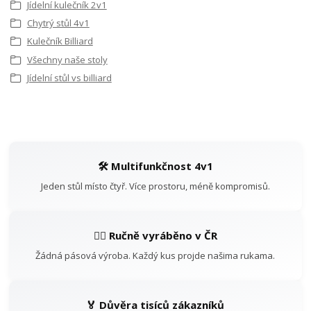
Jídelní kulečník 2v1
Chytrý stůl 4v1
Kulečník Billiard
Všechny naše stoly
Jídelní stůl vs billiard
🛠️ Multifunkčnost 4v1
Jeden stůl místo čtyř. Více prostoru, méně kompromisů.
👷‍♂️ Ručně vyráběno v ČR
Žádná pásová výroba. Každý kus projde našima rukama.
🏅 Důvěra tisíců zákazníků