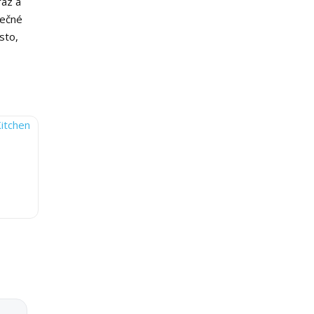
raz a
lečné
sto,