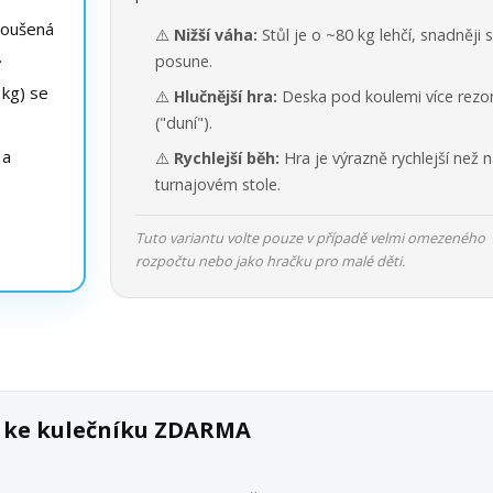
roušená
⚠️
Nižší váha:
Stůl je o ~80 kg lehčí, snadněji 
.
posune.
kg) se
⚠️
Hlučnější hra:
Deska pod koulemi více rezo
("duní").
 a
⚠️
Rychlejší běh:
Hra je výrazně rychlejší než 
turnajovém stole.
Tuto variantu volte pouze v případě velmi omezeného
rozpočtu nebo jako hračku pro malé děti.
k ke kulečníku ZDARMA