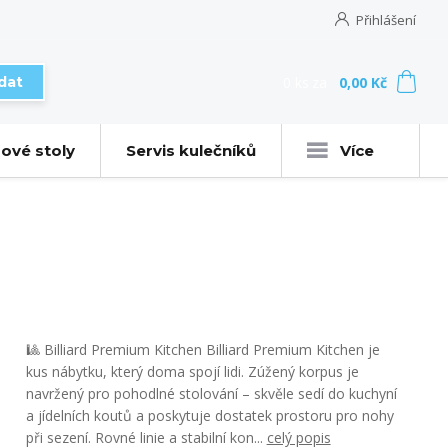
Přihlášení
0
ks
za
0,00 Kč
dat
ové stoly
Servis kulečníků
Více
🎱 Billiard Premium Kitchen Billiard Premium Kitchen je
kus nábytku, který doma spojí lidi. Zúžený korpus je
navržený pro pohodlné stolování – skvěle sedí do kuchyní
a jídelních koutů a poskytuje dostatek prostoru pro nohy
při sezení. Rovné linie a stabilní kon...
celý popis