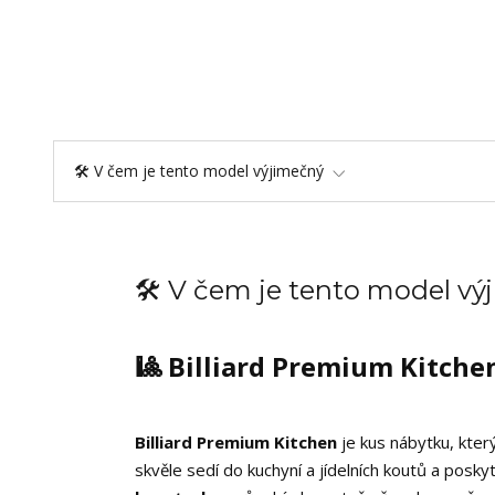
🛠️ V čem je tento model výjimečný
🛠️ V čem je tento model v
🎱 Billiard Premium Kitche
Billiard Premium Kitchen
je kus nábytku, který
skvěle sedí do kuchyní a jídelních koutů a posky