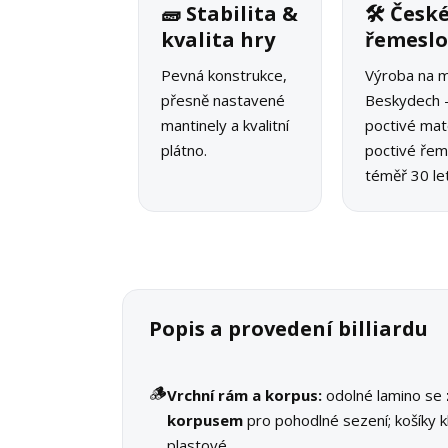
🧱 Stabilita &
🛠 Česk
kvalita hry
řemesl
Pevná konstrukce,
Výroba na m
přesně nastavené
Beskydech 
mantinely a kvalitní
poctivé mate
plátno.
poctivé řeme
téměř 30 let
Popis a provedení billiardu
🪵
Vrchní rám a korpus:
odolné lamino se
korpusem
pro pohodlné sezení; košíky k
plastové.