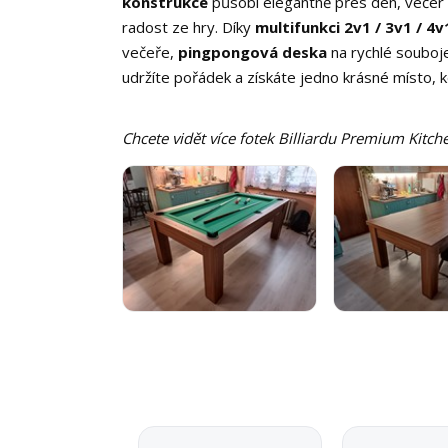
konstrukce
působí elegantně přes den, večer 
radost ze hry. Díky
multifunkci 2v1 / 3v1 / 4v
večeře,
pingpongová deska
na rychlé souboje
udržíte pořádek a získáte jedno krásné místo, kd
Chcete vidět více fotek Billiardu Premium Kitche