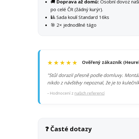
🚚
Doprava až domů:
Osobní dovoz na
po celé ČR (žádný kurýr).
🎱 Sada koulí Standard 16ks
🎯 2× jednodílné tágo
★★★★★
Ověřený zákazník (Heure
"Stůl dorazil přesně podle domluvy. Montáž 
nikdo z návštěvy nepoznal, že je to kuleční
– Hodnocení z
našich referencí
❓ Časté dotazy