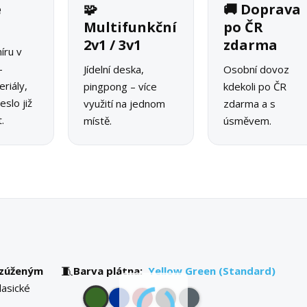
é
🧩
🚚 Doprava
o
Multifunkční
po ČR
2v1 / 3v1
zdarma
íru v
–
Jídelní deska,
Osobní dovoz
riály,
pingpong – více
kdekoli po ČR
slo již
využití na jednom
zdarma a s
.
místě.
úsměvem.
🧵
zúženým
Barva plátna:
Yellow Green (Standard)
lasické