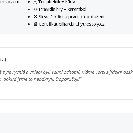
ším vozem
△ Trojúhelník + křídy
📜 Pravidla hry – karambol
💠 Sleva 15 % na první přepotažení
📄 Certifikát billiardu Chytrestoly.cz
ka)
byla rychlá a chlapi byli velmi ochotní. Máme verzi s jídelní des
k, dokud jsme to neodkryli. Doporučuji!"