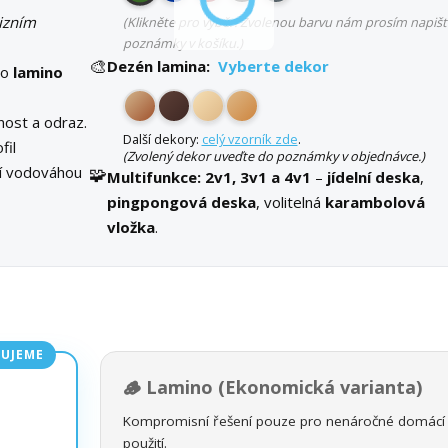
izním
(Klikněte pro výběr. Zvolenou barvu nám prosím napišt
poznámky v košíku.)
🎨
Dezén lamina:
Vyberte dekor
bo
lamino
ost a odraz.
Další dekory:
celý vzorník zde
.
fil
(Zvolený dekor uveďte do poznámky v objednávce.)
ní vodováhou
🧩
Multifunkce:
2v1, 3v1 a 4v1
–
jídelní deska
,
pingpongová deska
, volitelná
karambolová
vložka
.
UJEME
🪵 Lamino (Ekonomická varianta)
Kompromisní řešení pouze pro nenáročné domácí
použití.