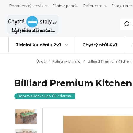
Poradenský servis
Fénix z popela
Reference
Fotogalerie
Jídelní kulečník 2v1
Chytrý stůl 4v1
Úvod
Kulečník Billiard
Billiard Premium Kitchen
Billiard Premium Kitchen
Doprava kdekoli po ČR Zdarma.