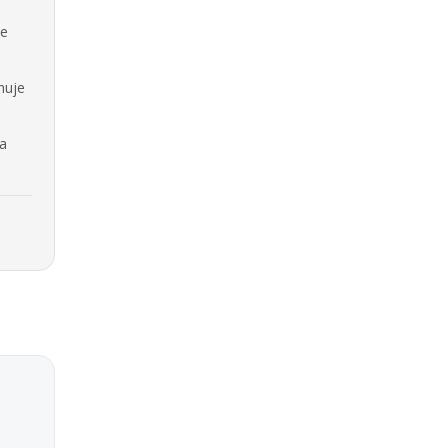
se
nuje
na