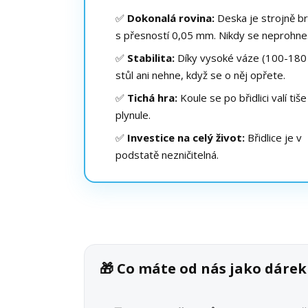
✅
Dokonalá rovina:
Deska je strojně b
s přesností 0,05 mm. Nikdy se neprohne
✅
Stabilita:
Díky vysoké váze (100-180 
stůl ani nehne, když se o něj opřete.
✅
Tichá hra:
Koule se po břidlici valí tiše
plynule.
✅
Investice na celý život:
Břidlice je v
podstatě nezničitelná.
🎁 Co máte od nás jako dáre