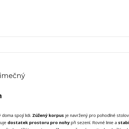
ýjimečný
n
 doma spojí lidi.
Zúžený korpus
je navržený pro pohodlné stolov
tuje
dostatek prostoru pro nohy
při sezení. Rovné linie a
stabi