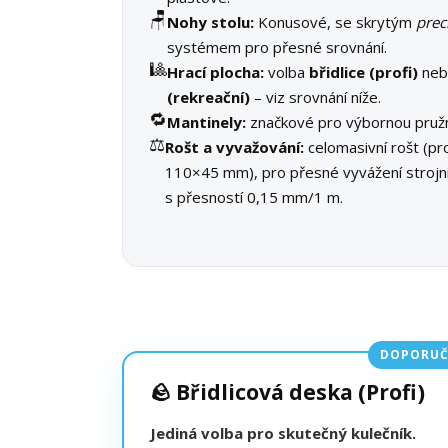
🪑
Nohy stolu:
Konusové, se skrytým
prec
systémem pro přesné srovnání.
🎱
Hrací plocha:
volba
břidlice (profi)
ne
(rekreační)
– viz srovnání níže.
🔁
Mantinely:
značkové pro výbornou pružn
⚖️
Rošt a vyvažování:
celomasivní rošt (pro
110×45 mm), pro přesné vyvážení stroj
s přesností 0,15 mm/1 m.
DOPORUČ
🪨 Břidlicová deska (Profi)
Jediná volba pro skutečný kulečník.