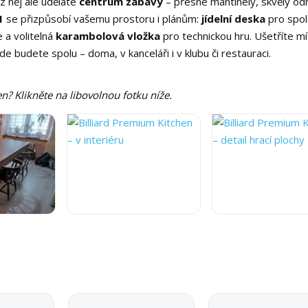
z něj ale uděláte
centrum zábavy
– přesné mantinely, skvělý od
1
se přizpůsobí vašemu prostoru i plánům:
jídelní deska
pro spo
 a volitelná
karambolová vložka
pro technickou hru. Ušetříte mí
e budete spolu – doma, v kanceláři i v klubu či restauraci.
n? Klikněte na libovolnou fotku níže.