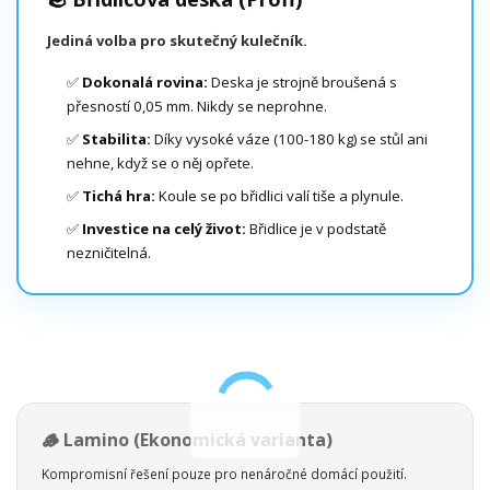
Jediná volba pro skutečný kulečník.
✅
Dokonalá rovina:
Deska je strojně broušená s
přesností 0,05 mm. Nikdy se neprohne.
✅
Stabilita:
Díky vysoké váze (100-180 kg) se stůl ani
nehne, když se o něj opřete.
✅
Tichá hra:
Koule se po břidlici valí tiše a plynule.
✅
Investice na celý život:
Břidlice je v podstatě
nezničitelná.
🪵 Lamino (Ekonomická varianta)
Kompromisní řešení pouze pro nenáročné domácí použití.