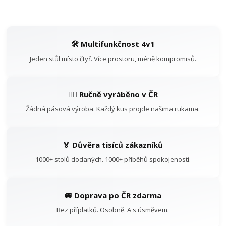
🛠️ Multifunkčnost 4v1
Jeden stůl místo čtyř. Více prostoru, méně kompromisů.
👷‍♂️ Ručně vyráběno v ČR
Žádná pásová výroba. Každý kus projde našima rukama.
🏅 Důvěra tisíců zákazníků
1000+ stolů dodaných. 1000+ příběhů spokojenosti.
🚐 Doprava po ČR zdarma
Bez příplatků. Osobně. A s úsměvem.