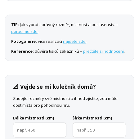
TIP:
Jak vybrat správný rozměr, místnost a příslušenství –
poradíme zde
.
Fotogalerie:
více realizací
najdete zde
.
Reference:
důvěra tisíců zákazníků –
přečtěte si hodnocení
.
📐 Vejde se mi kulečník domů?
Zadejte rozměry své místnosti a ihned zjistíte, zda máte
dost místa pro pohodlnou hru.
Délka místnosti (cm)
Šířka místnosti (cm)