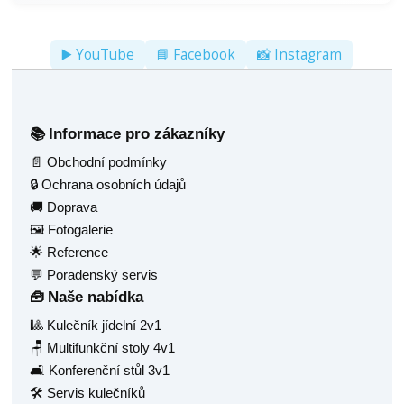
▶️ YouTube
📘 Facebook
📸 Instagram
Informace pro zákazníky
📚
📄 Obchodní podmínky
🔒 Ochrana osobních údajů
🚚 Doprava
🖼️ Fotogalerie
🌟 Reference
💬 Poradenský servis
Naše nabídka
🧰
🎱 Kulečník jídelní 2v1
🪑 Multifunkční stoly 4v1
🛋️ Konferenční stůl 3v1
🛠️ Servis kulečníků