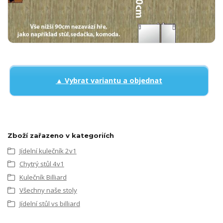
▲ Vybrat variantu a objednat
Zboží zařazeno v kategoriích
Jídelní kulečník 2v1
Chytrý stůl 4v1
Kulečník Billiard
Všechny naše stoly
Jídelní stůl vs billiard