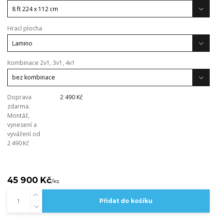
Hrací plocha
Kombinace 2v1, 3v1, 4v1
Doprava
2 490 Kč
zdarma.
Montáž,
vynesení a
vyvážení od
2 490 Kč
45 900 Kč
/
ks
Přidat do košíku