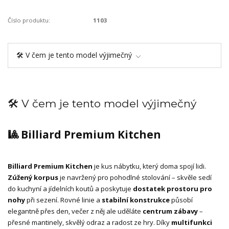
Číslo produktu:
1103
🛠️ V čem je tento model výjimečný
🛠️ V čem je tento model výjimečný
🎱 Billiard Premium Kitchen
Billiard Premium Kitchen
je kus nábytku, který doma spojí lidi.
Zúžený korpus
je navržený pro pohodlné stolování – skvěle sedí
do kuchyní a jídelních koutů a poskytuje
dostatek prostoru pro
nohy
při sezení. Rovné linie a
stabilní konstrukce
působí
elegantně přes den, večer z něj ale uděláte
centrum zábavy
–
přesné mantinely, skvělý odraz a radost ze hry. Díky
multifunkci