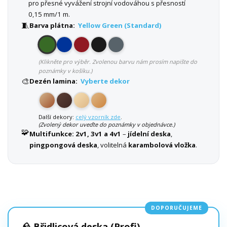
pro přesné vyvážení strojní vodováhou s přesností
0,15 mm/1 m.
🧵
Barva plátna:
Yellow Green (Standard)
(Klikněte pro výběr. Zvolenou barvu nám prosím napište do
poznámky v košíku.)
🎨
Dezén lamina:
Vyberte dekor
Další dekory:
celý vzorník zde
.
(Zvolený dekor uveďte do poznámky v objednávce.)
🧩
Multifunkce:
2v1, 3v1 a 4v1
–
jídelní deska
,
pingpongová deska
, volitelná
karambolová vložka
.
DOPORUČUJEME
🪨 Břidlicová deska (Profi)