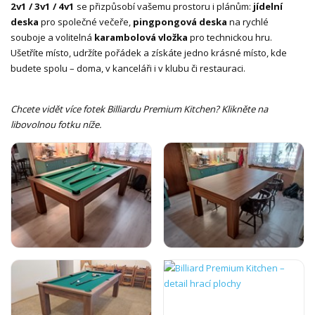
2v1 / 3v1 / 4v1
se přizpůsobí vašemu prostoru i plánům:
jídelní
deska
pro společné večeře,
pingpongová deska
na rychlé
souboje a volitelná
karambolová vložka
pro technickou hru.
Ušetříte místo, udržíte pořádek a získáte jedno krásné místo, kde
budete spolu – doma, v kanceláři i v klubu či restauraci.
Chcete vidět více fotek Billiardu Premium Kitchen? Klikněte na
libovolnou fotku níže.