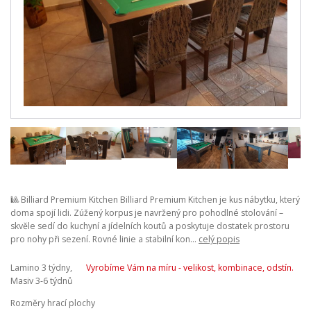
🎱 Billiard Premium Kitchen Billiard Premium Kitchen je kus nábytku, který
doma spojí lidi. Zúžený korpus je navržený pro pohodlné stolování –
skvěle sedí do kuchyní a jídelních koutů a poskytuje dostatek prostoru
pro nohy při sezení. Rovné linie a stabilní kon...
celý popis
Lamino 3 týdny,
Vyrobíme Vám na míru - velikost, kombinace, odstín.
Masiv 3-6 týdnů
Rozměry hrací plochy