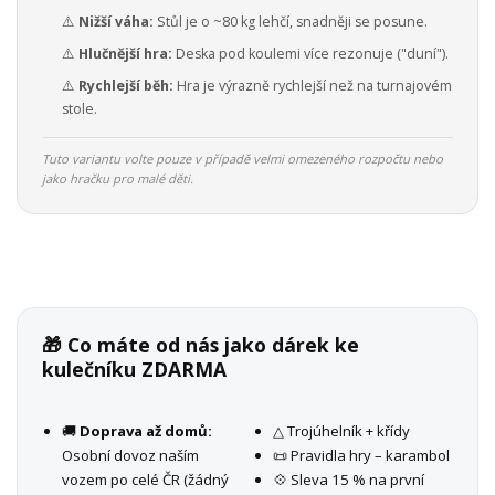
⚠️
Nižší váha:
Stůl je o ~80 kg lehčí, snadněji se posune.
⚠️
Hlučnější hra:
Deska pod koulemi více rezonuje ("duní").
⚠️
Rychlejší běh:
Hra je výrazně rychlejší než na turnajovém
stole.
Tuto variantu volte pouze v případě velmi omezeného rozpočtu nebo
jako hračku pro malé děti.
🎁 Co máte od nás jako dárek ke
kulečníku ZDARMA
🚚
Doprava až domů:
△ Trojúhelník + křídy
Osobní dovoz naším
📜 Pravidla hry – karambol
vozem po celé ČR (žádný
💠 Sleva 15 % na první