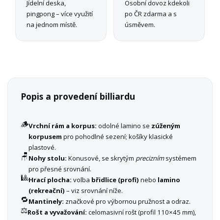
Jídelní deska,
Osobní dovoz kdekoli
pingpong – více využití
po ČR zdarma a s
na jednom místě.
úsměvem.
Popis a provedení billiardu
🪵
Vrchní rám a korpus:
odolné lamino se
zúženým
korpusem
pro pohodlné sezení; košíky klasické
plastové.
🪑
Nohy stolu:
Konusové, se skrytým
precizním
systémem
pro přesné srovnání.
🎱
Hrací plocha:
volba
břidlice (profi)
nebo
lamino
(rekreační)
– viz srovnání níže.
🔁
Mantinely:
značkové pro výbornou pružnost a odraz.
⚖️
Rošt a vyvažování:
celomasivní rošt (profil 110×45 mm),