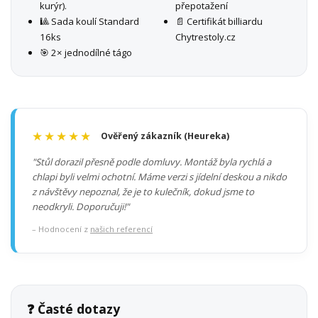
kurýr).
přepotažení
🎱 Sada koulí Standard
📄 Certifikát billiardu
16ks
Chytrestoly.cz
🎯 2× jednodílné tágo
★★★★★
Ověřený zákazník (Heureka)
"Stůl dorazil přesně podle domluvy. Montáž byla rychlá a
chlapi byli velmi ochotní. Máme verzi s jídelní deskou a nikdo
z návštěvy nepoznal, že je to kulečník, dokud jsme to
neodkryli. Doporučuji!"
– Hodnocení z
našich referencí
❓ Časté dotazy