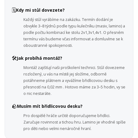
🗓️
Kdy mi stůl dovezete?
Každý stůl vyrábíme na zakázku. Termín dodání je
obvykle 3–8 týdnů podle typu kulečníku (masiv, lamino) a
podle počtu kombinací ke stolu 2v1,3v1,4v1. O přesném
termínu vás budeme včas informovat a domluvíme se k
oboustranné spokojenosti.
🛠️
Jak probíhá montáž?
Montáž zajišťují naši proškolení technici. Stůl dovezeme
rozložený, u vás na místě jej složíme, odborně
potáhneme plátnem a vyvážíme břidlicovou desku s
přesností na 0,02 mm . Hotovo máme za 3–5 hodin, vy se
o nic nestaráte.
🪨
Musím mít břidlicovou desku?
Pro dospělé hráče určitě doporučujeme břidlici.
Zaručuje rovinnost a tichou hru. Lamino je vhodné spíše
pro děti nebo velmi nenáročné hraní.