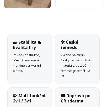
🧱 Stabilita &
🛠 České
kvalita hry
řemeslo
Pevná konstrukce,
Výroba na míru v
přesně nastavené
Beskydech – poctivé
mantinely a kvalitní
materiály, poctivé
plátno.
řemeslo již téměř 30
let.
🧩 Multifunkční
🚚 Doprava po
2v1 / 3v1
ČR zdarma