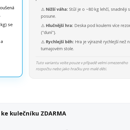
roušená
⚠️
Nižší váha:
Stůl je o ~80 kg lehčí, snadněji 
.
posune.
kg) se
⚠️
Hlučnější hra:
Deska pod koulemi více rezo
("duní").
 a
⚠️
Rychlejší běh:
Hra je výrazně rychlejší než 
turnajovém stole.
Tuto variantu volte pouze v případě velmi omezeného
rozpočtu nebo jako hračku pro malé děti.
k ke kulečníku ZDARMA