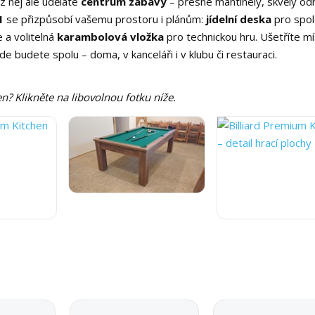
z něj ale uděláte
centrum zábavy
– přesné mantinely, skvělý od
1
se přizpůsobí vašemu prostoru i plánům:
jídelní deska
pro spo
 a volitelná
karambolová vložka
pro technickou hru. Ušetříte mí
e budete spolu – doma, v kanceláři i v klubu či restauraci.
n? Klikněte na libovolnou fotku níže.