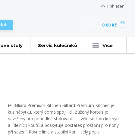
Přihlášení
0
ks
za
0,00 Kč
dat
ové stoly
Servis kulečníků
Více
🎱 Billiard Premium Kitchen Billiard Premium Kitchen je
kus nábytku, který doma spojí lidi. Zúžený korpus je
navržený pro pohodlné stolování – skvěle sedí do kuchyní
a jídelních koutů a poskytuje dostatek prostoru pro nohy
při sezení. Rovné linie a stabilní kon...
celý popis