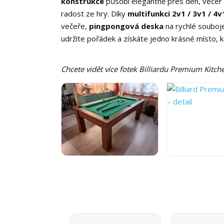
konstrukce
působí elegantně přes den, večer 
radost ze hry. Díky
multifunkci 2v1 / 3v1 / 4v
večeře,
pingpongová deska
na rychlé souboje
udržíte pořádek a získáte jedno krásné místo, kd
Chcete vidět více fotek Billiardu Premium Kitche