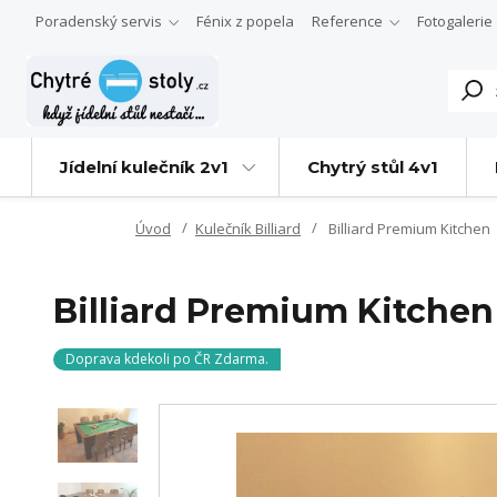
Poradenský servis
Fénix z popela
Reference
Fotogalerie
Jídelní kulečník 2v1
Chytrý stůl 4v1
Úvod
Kulečník Billiard
Billiard Premium Kitchen
Billiard Premium Kitchen
Doprava kdekoli po ČR Zdarma.