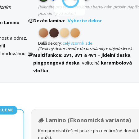
izním
(Klikněte pro výběr. Zvolenou barvu nám prosím napišt
poznámky v košíku.)
🎨
Dezén lamina:
Vyberte dekor
bo
lamino
ost a odraz.
Další dekory:
celý vzorník zde
.
fil
(Zvolený dekor uveďte do poznámky v objednávce.)
ní vodováhou
🧩
Multifunkce:
2v1, 3v1 a 4v1
–
jídelní deska
,
pingpongová deska
, volitelná
karambolová
vložka
.
UJEME
🪵 Lamino (Ekonomická varianta)
Kompromisní řešení pouze pro nenáročné domácí
použití.