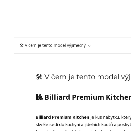
🛠️ V čem je tento model výjimečný
🛠️ V čem je tento model v
🎱 Billiard Premium Kitche
Billiard Premium Kitchen
je kus nábytku, který
skvěle sedí do kuchyní a jídelních koutů a posky