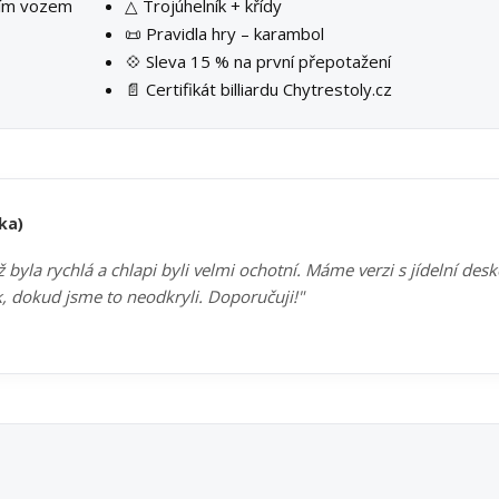
ším vozem
△ Trojúhelník + křídy
📜 Pravidla hry – karambol
💠 Sleva 15 % na první přepotažení
📄 Certifikát billiardu Chytrestoly.cz
ka)
byla rychlá a chlapi byli velmi ochotní. Máme verzi s jídelní des
k, dokud jsme to neodkryli. Doporučuji!"