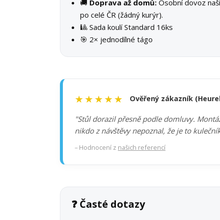
🚚
Doprava až domů:
Osobní dovoz na
po celé ČR (žádný kurýr).
🎱 Sada koulí Standard 16ks
🎯 2× jednodílné tágo
★★★★★
Ověřený zákazník (Heure
"Stůl dorazil přesně podle domluvy. Montáž 
nikdo z návštěvy nepoznal, že je to kuleční
– Hodnocení z
našich referencí
❓ Časté dotazy