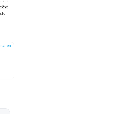
raz a
lečné
sto,