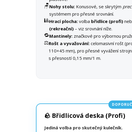
🪑
Nohy stolu:
Konusové, se skrytým
prec
systémem pro přesné srovnání.
🎱
Hrací plocha:
volba
břidlice (profi)
ne
(rekreační)
– viz srovnání níže.
🔁
Mantinely:
značkové pro výbornou pružn
⚖️
Rošt a vyvažování:
celomasivní rošt (pro
110×45 mm), pro přesné vyvážení stroj
s přesností 0,15 mm/1 m.
DOPORUČ
🪨 Břidlicová deska (Profi)
Jediná volba pro skutečný kulečník.