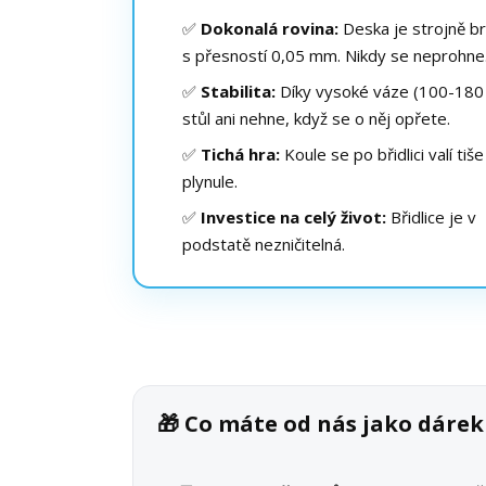
✅
Dokonalá rovina:
Deska je strojně b
s přesností 0,05 mm. Nikdy se neprohne
✅
Stabilita:
Díky vysoké váze (100-180 
stůl ani nehne, když se o něj opřete.
✅
Tichá hra:
Koule se po břidlici valí tiše
plynule.
✅
Investice na celý život:
Břidlice je v
podstatě nezničitelná.
🎁 Co máte od nás jako dáre