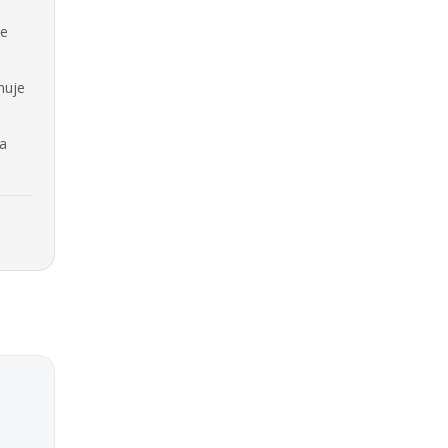
se
nuje
na