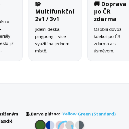
é
🧩
🚚 Doprava
o
Multifunkční
po ČR
2v1 / 3v1
zdarma
íru v
–
Jídelní deska,
Osobní dovoz
riály,
pingpong – více
kdekoli po ČR
slo již
využití na jednom
zdarma a s
.
místě.
úsměvem.
🧵
zúženým
Barva plátna:
Yellow Green (Standard)
lasické