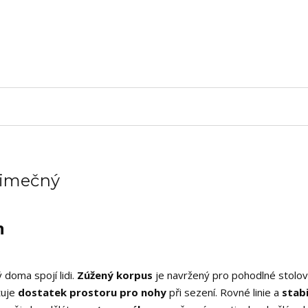
ýjimečný
n
 doma spojí lidi.
Zúžený korpus
je navržený pro pohodlné stolov
tuje
dostatek prostoru pro nohy
při sezení. Rovné linie a
stabi