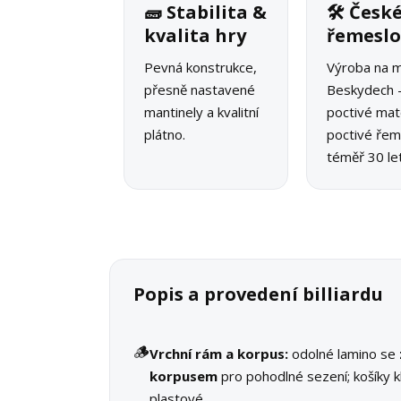
🧱 Stabilita &
🛠 Česk
kvalita hry
řemesl
Pevná konstrukce,
Výroba na m
přesně nastavené
Beskydech 
mantinely a kvalitní
poctivé mate
plátno.
poctivé řeme
téměř 30 let
Popis a provedení billiardu
🪵
Vrchní rám a korpus:
odolné lamino se
korpusem
pro pohodlné sezení; košíky k
plastové.