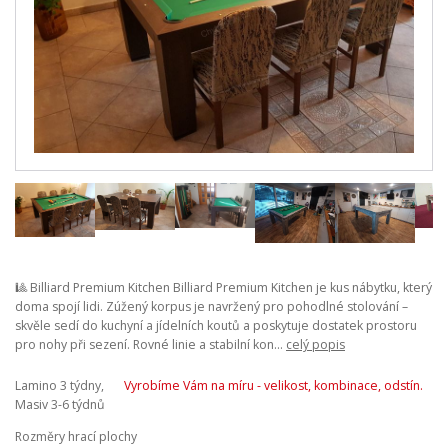
🎱 Billiard Premium Kitchen Billiard Premium Kitchen je kus nábytku, který
doma spojí lidi. Zúžený korpus je navržený pro pohodlné stolování –
skvěle sedí do kuchyní a jídelních koutů a poskytuje dostatek prostoru
pro nohy při sezení. Rovné linie a stabilní kon...
celý popis
Lamino 3 týdny,
Vyrobíme Vám na míru - velikost, kombinace, odstín.
Masiv 3-6 týdnů
Rozměry hrací plochy