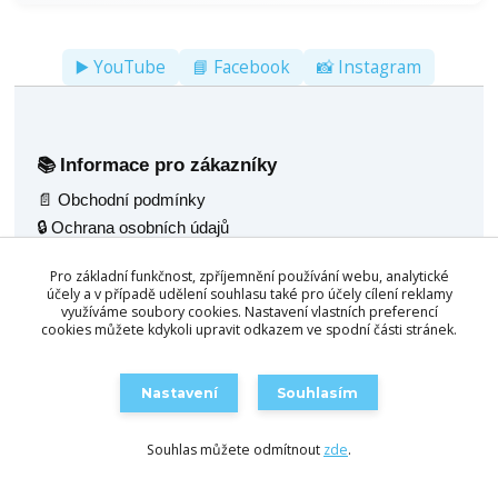
▶️ YouTube
📘 Facebook
📸 Instagram
Informace pro zákazníky
📚
📄 Obchodní podmínky
🔒 Ochrana osobních údajů
🚚 Doprava
Pro základní funkčnost, zpříjemnění používání webu, analytické
🖼️ Fotogalerie
účely a v případě udělení souhlasu také pro účely cílení reklamy
🌟 Reference
využíváme soubory cookies. Nastavení vlastních preferencí
cookies můžete kdykoli upravit odkazem ve spodní části stránek.
💬 Poradenský servis
Naše nabídka
🧰
Nastavení
Souhlasím
🎱 Kulečník jídelní 2v1
🛒 Objednat / Poptat
🪑 Multifunkční stoly 4v1
Souhlas můžete odmítnout
zde
.
🛋️ Konferenční stůl 3v1
🛠️ Servis kulečníků