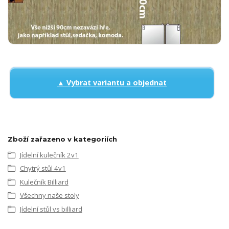
▲ Vybrat variantu a objednat
Zboží zařazeno v kategoriích
Jídelní kulečník 2v1
Chytrý stůl 4v1
Kulečník Billiard
Všechny naše stoly
Jídelní stůl vs billiard