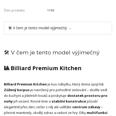
Číslo produktu:
1103
🛠️ V čem je tento model výjimečný
🛠️ V čem je tento model výjimečný
🎱 Billiard Premium Kitchen
Billiard Premium Kitchen
je kus nábytku, který doma spojí lidi.
Zúžený korpus
je navržený pro pohodlné stolování – skvěle sedí
do kuchyní a jídelních koutů a poskytuje
dostatek prostoru pro
nohy
při sezení. Rovné linie a
stabilní konstrukce
působí
elegantně přes den, večer z něj ale uděláte
centrum zábavy
–
přesné mantinely, skvělý odraz a radost ze hry. Díky
multifunkci