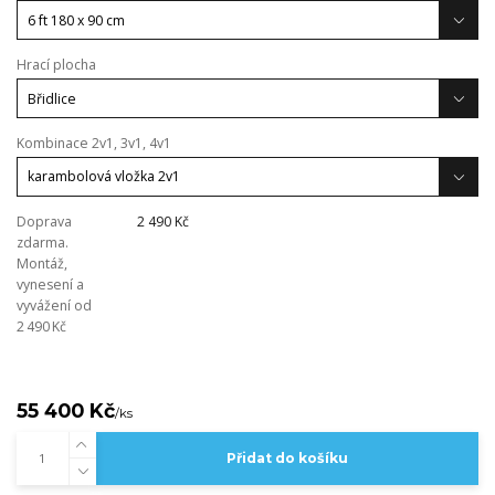
Hrací plocha
Kombinace 2v1, 3v1, 4v1
Doprava
2 490 Kč
zdarma.
Montáž,
vynesení a
vyvážení od
2 490 Kč
55 400 Kč
/
ks
Přidat do košíku