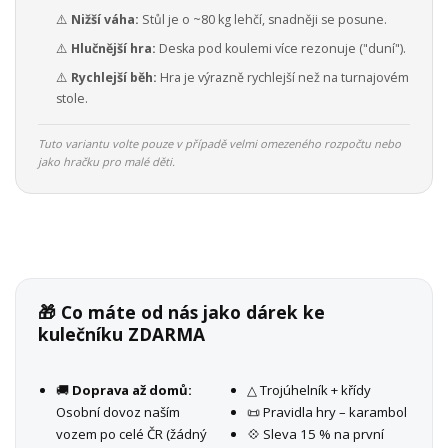
⚠️
Nižší váha:
Stůl je o ~80 kg lehčí, snadněji se posune.
⚠️
Hlučnější hra:
Deska pod koulemi více rezonuje ("duní").
⚠️
Rychlejší běh:
Hra je výrazně rychlejší než na turnajovém
stole.
Tuto variantu volte pouze v případě velmi omezeného rozpočtu nebo
jako hračku pro malé děti.
🎁 Co máte od nás jako dárek ke
kulečníku ZDARMA
🚚
Doprava až domů:
△ Trojúhelník + křídy
Osobní dovoz naším
📜 Pravidla hry – karambol
vozem po celé ČR (žádný
💠 Sleva 15 % na první