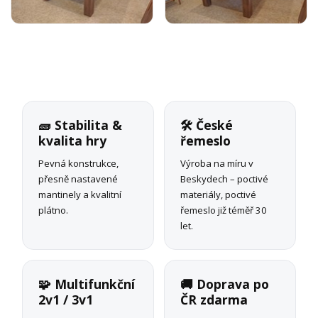
🧱 Stabilita &
🛠 České
kvalita hry
řemeslo
Pevná konstrukce,
Výroba na míru v
přesně nastavené
Beskydech – poctivé
mantinely a kvalitní
materiály, poctivé
plátno.
řemeslo již téměř 30
let.
🧩 Multifunkční
🚚 Doprava po
2v1 / 3v1
ČR zdarma