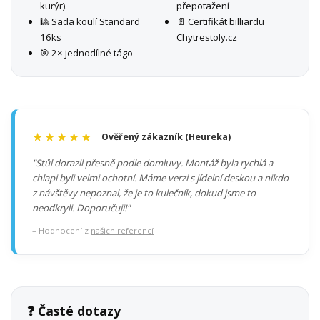
kurýr).
přepotažení
🎱 Sada koulí Standard
📄 Certifikát billiardu
16ks
Chytrestoly.cz
🎯 2× jednodílné tágo
★★★★★
Ověřený zákazník (Heureka)
"Stůl dorazil přesně podle domluvy. Montáž byla rychlá a
chlapi byli velmi ochotní. Máme verzi s jídelní deskou a nikdo
z návštěvy nepoznal, že je to kulečník, dokud jsme to
neodkryli. Doporučuji!"
– Hodnocení z
našich referencí
❓ Časté dotazy