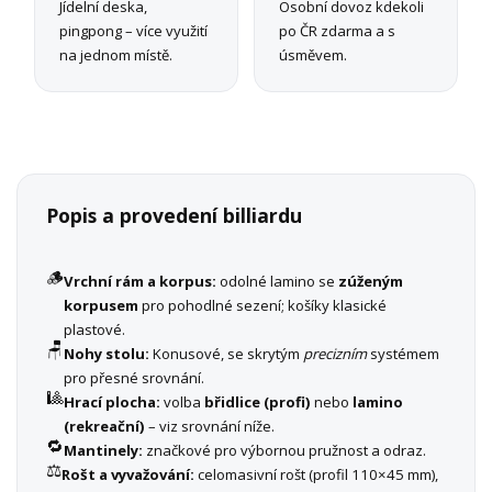
Jídelní deska,
Osobní dovoz kdekoli
pingpong – více využití
po ČR zdarma a s
na jednom místě.
úsměvem.
Popis a provedení billiardu
🪵
Vrchní rám a korpus:
odolné lamino se
zúženým
korpusem
pro pohodlné sezení; košíky klasické
plastové.
🪑
Nohy stolu:
Konusové, se skrytým
precizním
systémem
pro přesné srovnání.
🎱
Hrací plocha:
volba
břidlice (profi)
nebo
lamino
(rekreační)
– viz srovnání níže.
🔁
Mantinely:
značkové pro výbornou pružnost a odraz.
⚖️
Rošt a vyvažování:
celomasivní rošt (profil 110×45 mm),