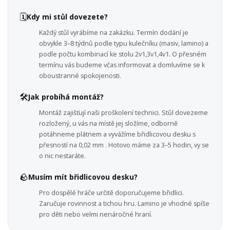
🗓️
Kdy mi stůl dovezete?
Každý stůl vyrábíme na zakázku. Termín dodání je
obvykle 3–8 týdnů podle typu kulečníku (masiv, lamino) a
podle počtu kombinací ke stolu 2v1,3v1,4v1. O přesném
termínu vás budeme včas informovat a domluvíme se k
oboustranné spokojenosti.
🛠️
Jak probíhá montáž?
Montáž zajišťují naši proškolení technici. Stůl dovezeme
rozložený, u vás na místě jej složíme, odborně
potáhneme plátnem a vyvážíme břidlicovou desku s
přesností na 0,02 mm . Hotovo máme za 3–5 hodin, vy se
o nic nestaráte.
🪨
Musím mít břidlicovou desku?
Pro dospělé hráče určitě doporučujeme břidlici.
Zaručuje rovinnost a tichou hru. Lamino je vhodné spíše
pro děti nebo velmi nenáročné hraní.