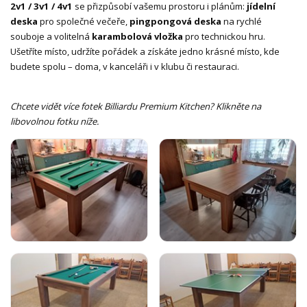
2v1 / 3v1 / 4v1
se přizpůsobí vašemu prostoru i plánům:
jídelní
deska
pro společné večeře,
pingpongová deska
na rychlé
souboje a volitelná
karambolová vložka
pro technickou hru.
Ušetříte místo, udržíte pořádek a získáte jedno krásné místo, kde
budete spolu – doma, v kanceláři i v klubu či restauraci.
Chcete vidět více fotek Billiardu Premium Kitchen? Klikněte na
libovolnou fotku níže.