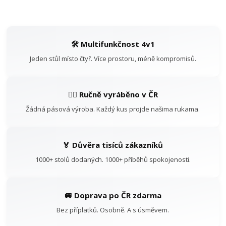
🛠️ Multifunkčnost 4v1
Jeden stůl místo čtyř. Více prostoru, méně kompromisů.
👷‍♂️ Ručně vyráběno v ČR
Žádná pásová výroba. Každý kus projde našima rukama.
🏅 Důvěra tisíců zákazníků
1000+ stolů dodaných. 1000+ příběhů spokojenosti.
🚐 Doprava po ČR zdarma
Bez příplatků. Osobně. A s úsměvem.