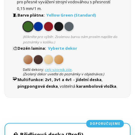
pro přesné vyvážení strojní vodováhou s přesností
0,15 mm/1 m.
🧵
Barva plátna:
Yellow Green (Standard)
(Klikněte pro výběr. Zvolenou barvu nám prosím napište do
poznámky v košíku.)
🎨
Dezén lamina:
Vyberte dekor
Další dekory:
celý vzorník zde
.
(Zvolený dekor uveďte do poznámky v objednávce.)
🧩
Multifunkce:
2v1, 3v1 a 4v1
–
jídelní deska
,
pingpongová deska
, volitelná
karambolová vložka
.
DOPORUČUJEME
🪨 Břidlicová deska (Profi)