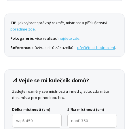
TIP:
Jak vybrat správný rozměr, místnost a příslušenství –
poradíme zde
.
Fotogalerie:
více realizací
najdete zde
.
Reference:
důvěra tisíců zákazníků –
přečtěte si hodnocení
.
📐 Vejde se mi kulečník domů?
Zadejte rozměry své místnosti a ihned zjistíte, zda máte
dost místa pro pohodlnou hru.
Délka místnosti (cm)
Šířka místnosti (cm)