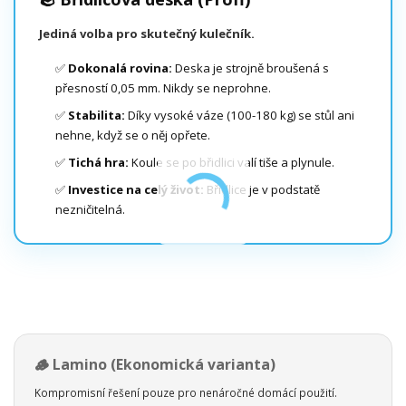
Jediná volba pro skutečný kulečník.
✅
Dokonalá rovina:
Deska je strojně broušená s
přesností 0,05 mm. Nikdy se neprohne.
✅
Stabilita:
Díky vysoké váze (100-180 kg) se stůl ani
nehne, když se o něj opřete.
✅
Tichá hra:
Koule se po břidlici valí tiše a plynule.
✅
Investice na celý život:
Břidlice je v podstatě
nezničitelná.
🪵 Lamino (Ekonomická varianta)
Kompromisní řešení pouze pro nenáročné domácí použití.