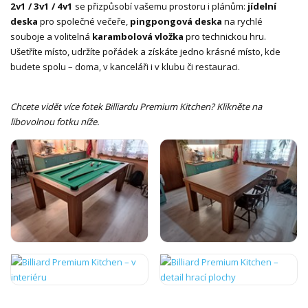
2v1 / 3v1 / 4v1
se přizpůsobí vašemu prostoru i plánům:
jídelní
deska
pro společné večeře,
pingpongová deska
na rychlé
souboje a volitelná
karambolová vložka
pro technickou hru.
Ušetříte místo, udržíte pořádek a získáte jedno krásné místo, kde
budete spolu – doma, v kanceláři i v klubu či restauraci.
Chcete vidět více fotek Billiardu Premium Kitchen? Klikněte na
libovolnou fotku níže.