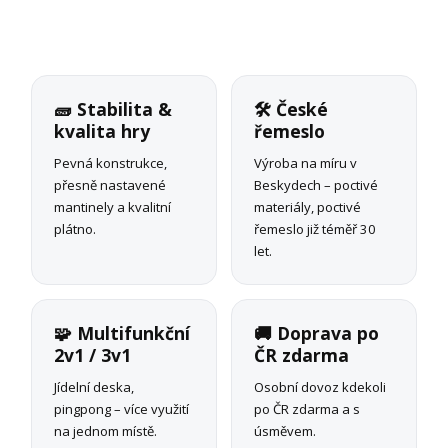
🧱 Stabilita &
🛠 České
kvalita hry
řemeslo
Pevná konstrukce,
Výroba na míru v
přesně nastavené
Beskydech – poctivé
mantinely a kvalitní
materiály, poctivé
plátno.
řemeslo již téměř 30
let.
🧩 Multifunkční
🚚 Doprava po
2v1 / 3v1
ČR zdarma
Jídelní deska,
Osobní dovoz kdekoli
pingpong – více využití
po ČR zdarma a s
na jednom místě.
úsměvem.