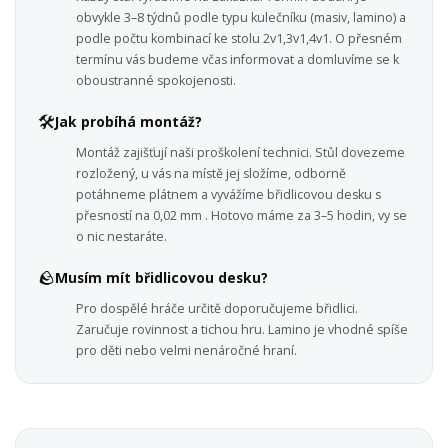
obvykle 3–8 týdnů podle typu kulečníku (masiv, lamino) a
podle počtu kombinací ke stolu 2v1,3v1,4v1. O přesném
termínu vás budeme včas informovat a domluvíme se k
oboustranné spokojenosti.
🛠️
Jak probíhá montáž?
Montáž zajišťují naši proškolení technici. Stůl dovezeme
rozložený, u vás na místě jej složíme, odborně
potáhneme plátnem a vyvážíme břidlicovou desku s
přesností na 0,02 mm . Hotovo máme za 3–5 hodin, vy se
o nic nestaráte.
🪨
Musím mít břidlicovou desku?
Pro dospělé hráče určitě doporučujeme břidlici.
Zaručuje rovinnost a tichou hru. Lamino je vhodné spíše
pro děti nebo velmi nenáročné hraní.