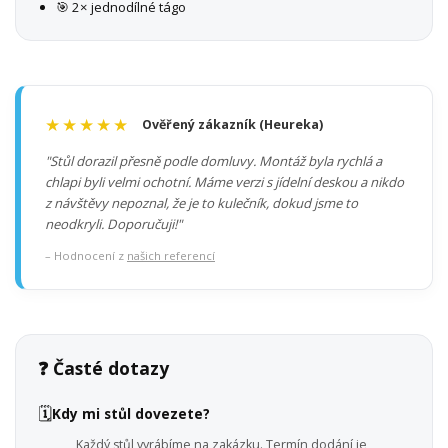
🎯 2× jednodílné tágo
★★★★★
Ověřený zákazník (Heureka)
"Stůl dorazil přesně podle domluvy. Montáž byla rychlá a
chlapi byli velmi ochotní. Máme verzi s jídelní deskou a nikdo
z návštěvy nepoznal, že je to kulečník, dokud jsme to
neodkryli. Doporučuji!"
– Hodnocení z
našich referencí
❓ Časté dotazy
🗓️
Kdy mi stůl dovezete?
Každý stůl vyrábíme na zakázku. Termín dodání je