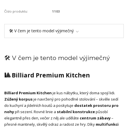
Číslo produktu:
1103
🛠️ V čem je tento model výjimečný
🛠️ V čem je tento model výjimečný
🎱 Billiard Premium Kitchen
Billiard Premium Kitchen
je kus nábytku, který doma spojí lidi.
Zúžený korpus
je navržený pro pohodlné stolování – skvěle sedí
do kuchyní a jídelních koutů a poskytuje
dostatek prostoru pro
nohy
při sezení. Rovné linie a
stabilní konstrukce
působí
elegantně přes den, večer z něj ale uděláte
centrum zábavy
–
přesné mantinely, skvělý odraz a radost ze hry. Díky
multifunkci