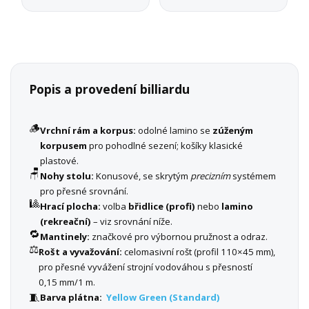
Popis a provedení billiardu
🪵
Vrchní rám a korpus:
odolné lamino se
zúženým
korpusem
pro pohodlné sezení; košíky klasické
plastové.
🪑
Nohy stolu:
Konusové, se skrytým
precizním
systémem
pro přesné srovnání.
🎱
Hrací plocha:
volba
břidlice (profi)
nebo
lamino
(rekreační)
– viz srovnání níže.
🔁
Mantinely:
značkové pro výbornou pružnost a odraz.
⚖️
Rošt a vyvažování:
celomasivní rošt (profil 110×45 mm),
pro přesné vyvážení strojní vodováhou s přesností
0,15 mm/1 m.
🧵
Barva plátna:
Yellow Green (Standard)