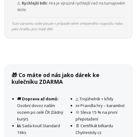
⚠️
Rychlejší běh:
Hra je výrazně rychlejší než na turnajovém
stole.
Tuto variantu volte pouze v případě velmi omezeného rozpočtu nebo
jako hračku pro malé děti.
🎁 Co máte od nás jako dárek ke
kulečníku ZDARMA
🚚
Doprava až domů:
△ Trojúhelník + křídy
Osobní dovoz naším
📜 Pravidla hry – karambol
vozem po celé ČR (žádný
💠 Sleva 15 % na první
kurýr).
přepotažení
🎱 Sada koulí Standard
📄 Certifikát billiardu
16ks
Chytrestoly.cz