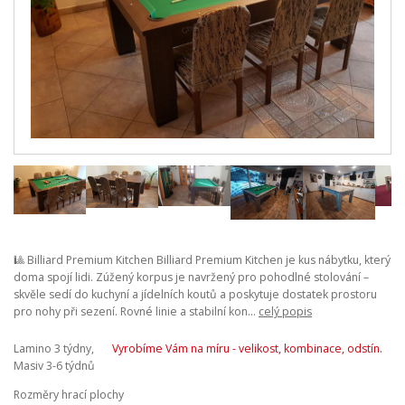
🎱 Billiard Premium Kitchen Billiard Premium Kitchen je kus nábytku, který
doma spojí lidi. Zúžený korpus je navržený pro pohodlné stolování –
skvěle sedí do kuchyní a jídelních koutů a poskytuje dostatek prostoru
pro nohy při sezení. Rovné linie a stabilní kon...
celý popis
Lamino 3 týdny,
Vyrobíme Vám na míru - velikost, kombinace, odstín.
Masiv 3-6 týdnů
Rozměry hrací plochy