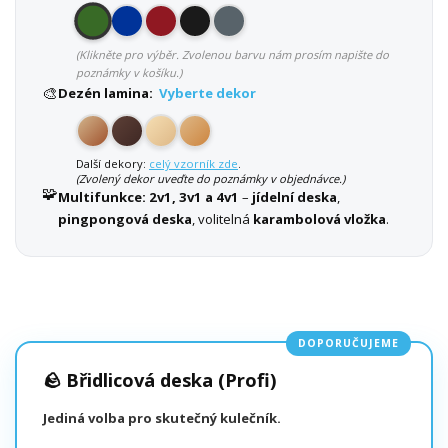
(Klikněte pro výběr. Zvolenou barvu nám prosím napište do
poznámky v košíku.)
🎨
Dezén lamina:
Vyberte dekor
Další dekory:
celý vzorník zde
.
(Zvolený dekor uveďte do poznámky v objednávce.)
🧩
Multifunkce:
2v1, 3v1 a 4v1
–
jídelní deska
,
pingpongová deska
, volitelná
karambolová vložka
.
DOPORUČUJEME
🪨 Břidlicová deska (Profi)
Jediná volba pro skutečný kulečník.