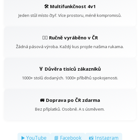
🛠️ Multifunkčnost 4v1
Jeden stůl místo čtyř. Více prostoru, méně kompromisů.
👷‍♂️ Ručně vyráběno v ČR
Žádná pásová výroba. Každý kus projde našima rukama.
🏅 Důvěra tisíců zákazníků
1000+ stolů dodaných. 1000+ příběhů spokojenosti.
🚐 Doprava po ČR zdarma
Bez příplatků. Osobně. A s úsměvem.
▶️ YouTube
📘 Facebook
📸 Instagram