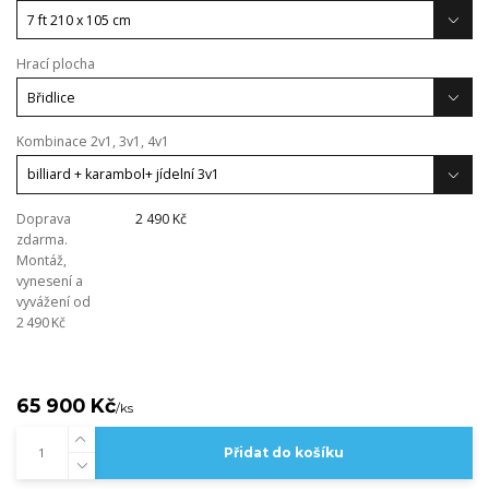
Hrací plocha
Kombinace 2v1, 3v1, 4v1
Doprava
2 490 Kč
zdarma.
Montáž,
vynesení a
vyvážení od
2 490 Kč
65 900 Kč
/
ks
Přidat do košíku