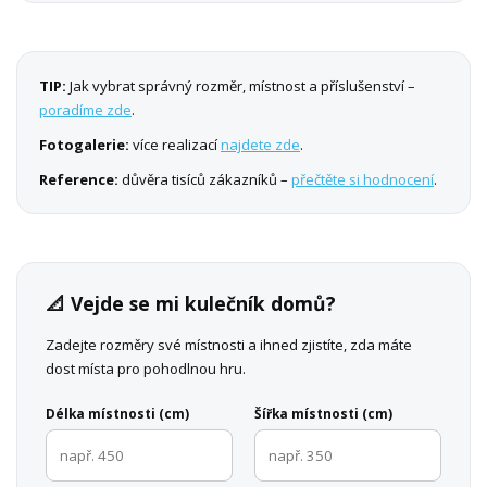
TIP:
Jak vybrat správný rozměr, místnost a příslušenství –
poradíme zde
.
Fotogalerie:
více realizací
najdete zde
.
Reference:
důvěra tisíců zákazníků –
přečtěte si hodnocení
.
📐 Vejde se mi kulečník domů?
Zadejte rozměry své místnosti a ihned zjistíte, zda máte
dost místa pro pohodlnou hru.
Délka místnosti (cm)
Šířka místnosti (cm)