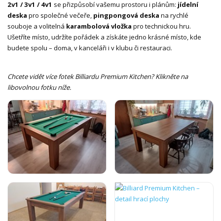
2v1 / 3v1 / 4v1
se přizpůsobí vašemu prostoru i plánům:
jídelní
deska
pro společné večeře,
pingpongová deska
na rychlé
souboje a volitelná
karambolová vložka
pro technickou hru.
Ušetříte místo, udržíte pořádek a získáte jedno krásné místo, kde
budete spolu – doma, v kanceláři i v klubu či restauraci.
Chcete vidět více fotek Billiardu Premium Kitchen? Klikněte na
libovolnou fotku níže.