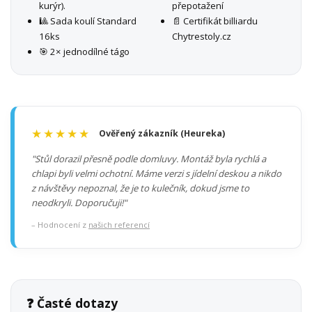
kurýr).
přepotažení
🎱 Sada koulí Standard
📄 Certifikát billiardu
16ks
Chytrestoly.cz
🎯 2× jednodílné tágo
★★★★★
Ověřený zákazník (Heureka)
"Stůl dorazil přesně podle domluvy. Montáž byla rychlá a
chlapi byli velmi ochotní. Máme verzi s jídelní deskou a nikdo
z návštěvy nepoznal, že je to kulečník, dokud jsme to
neodkryli. Doporučuji!"
– Hodnocení z
našich referencí
❓ Časté dotazy