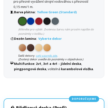
pro přesné vyvážení strojní vodováhou s přesností
0,15 mm/1 m.
🧵
Barva plátna:
Yellow Green (Standard)
(Klikněte pro výběr. Zvolenou barvu nám prosím napište do
poznámky v košíku.)
🎨
Dezén lamina:
Vyberte dekor
Další dekory:
celý vzorník zde
.
(Zvolený dekor uveďte do poznámky v objednávce.)
🧩
Multifunkce:
2v1, 3v1 a 4v1
–
jídelní deska
,
pingpongová deska
, volitelná
karambolová vložka
.
DOPORUČUJEME
🪨 Břidlicová deska (Profi)