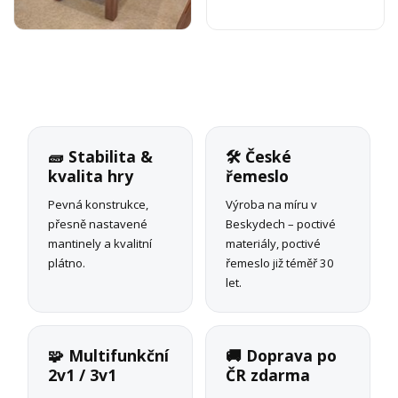
🧱 Stabilita &
🛠 České
kvalita hry
řemeslo
Pevná konstrukce,
Výroba na míru v
přesně nastavené
Beskydech – poctivé
mantinely a kvalitní
materiály, poctivé
plátno.
řemeslo již téměř 30
let.
🧩 Multifunkční
🚚 Doprava po
2v1 / 3v1
ČR zdarma