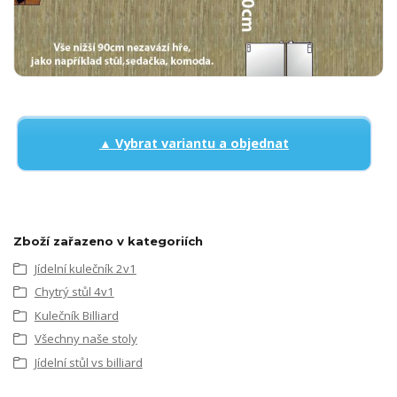
▲ Vybrat variantu a objednat
Zboží zařazeno v kategoriích
Jídelní kulečník 2v1
Chytrý stůl 4v1
Kulečník Billiard
Všechny naše stoly
Jídelní stůl vs billiard