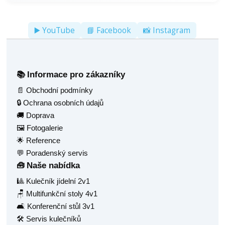
▶️ YouTube
📘 Facebook
📸 Instagram
Informace pro zákazníky
📚
📄 Obchodní podmínky
🔒 Ochrana osobních údajů
🚚 Doprava
🖼️ Fotogalerie
🌟 Reference
💬 Poradenský servis
Naše nabídka
🧰
🎱 Kulečník jídelní 2v1
🪑 Multifunkční stoly 4v1
🛋️ Konferenční stůl 3v1
🛠️ Servis kulečníků