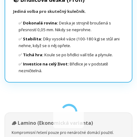
Jediná volba pro skutečný kulečník.
✅
Dokonalá rovina:
Deska je strojně broušená s
přesností 0,05 mm. Nikdy se neprohne.
✅
Stabilita:
Díky vysoké váze (100-180 kg) se stůl ani
nehne, když se o něj opřete.
✅
Tichá hra:
Koule se po břidlici valí tiše a plynule.
✅
Investice na celý život:
Břidlice je v podstatě
nezničitelná.
🪵 Lamino (Ekonomická varianta)
Kompromisní řešení pouze pro nenáročné domácí použití.