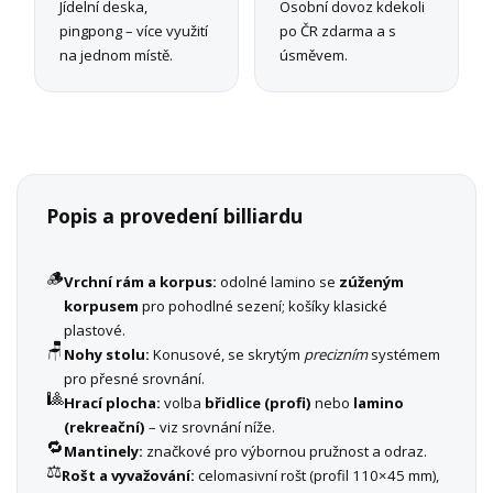
Jídelní deska,
Osobní dovoz kdekoli
pingpong – více využití
po ČR zdarma a s
na jednom místě.
úsměvem.
Popis a provedení billiardu
🪵
Vrchní rám a korpus:
odolné lamino se
zúženým
korpusem
pro pohodlné sezení; košíky klasické
plastové.
🪑
Nohy stolu:
Konusové, se skrytým
precizním
systémem
pro přesné srovnání.
🎱
Hrací plocha:
volba
břidlice (profi)
nebo
lamino
(rekreační)
– viz srovnání níže.
🔁
Mantinely:
značkové pro výbornou pružnost a odraz.
⚖️
Rošt a vyvažování:
celomasivní rošt (profil 110×45 mm),