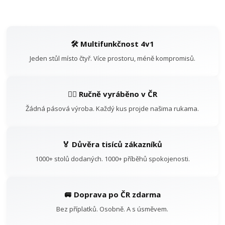
🛠️ Multifunkčnost 4v1
Jeden stůl místo čtyř. Více prostoru, méně kompromisů.
👷‍♂️ Ručně vyráběno v ČR
Žádná pásová výroba. Každý kus projde našima rukama.
🏅 Důvěra tisíců zákazníků
1000+ stolů dodaných. 1000+ příběhů spokojenosti.
🚐 Doprava po ČR zdarma
Bez příplatků. Osobně. A s úsměvem.