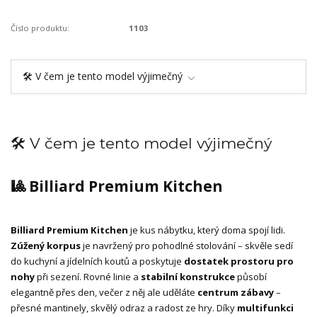
Číslo produktu:
1103
🛠️ V čem je tento model výjimečný
🛠️ V čem je tento model výjimečný
🎱 Billiard Premium Kitchen
Billiard Premium Kitchen
je kus nábytku, který doma spojí lidi.
Zúžený korpus
je navržený pro pohodlné stolování – skvěle sedí
do kuchyní a jídelních koutů a poskytuje
dostatek prostoru pro
nohy
při sezení. Rovné linie a
stabilní konstrukce
působí
elegantně přes den, večer z něj ale uděláte
centrum zábavy
–
přesné mantinely, skvělý odraz a radost ze hry. Díky
multifunkci