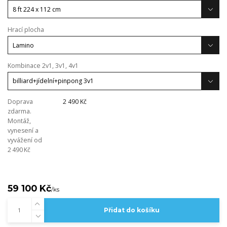
Hrací plocha
Kombinace 2v1, 3v1, 4v1
Doprava
2 490 Kč
zdarma.
Montáž,
vynesení a
vyvážení od
2 490 Kč
59 100 Kč
/
ks
Přidat do košíku