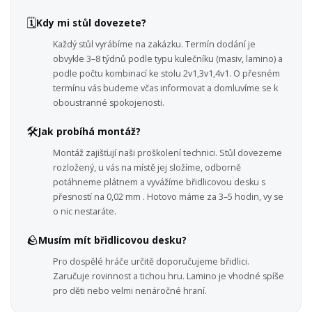
🗓️
Kdy mi stůl dovezete?
Každý stůl vyrábíme na zakázku. Termín dodání je
obvykle 3–8 týdnů podle typu kulečníku (masiv, lamino) a
podle počtu kombinací ke stolu 2v1,3v1,4v1. O přesném
termínu vás budeme včas informovat a domluvíme se k
oboustranné spokojenosti.
🛠️
Jak probíhá montáž?
Montáž zajišťují naši proškolení technici. Stůl dovezeme
rozložený, u vás na místě jej složíme, odborně
potáhneme plátnem a vyvážíme břidlicovou desku s
přesností na 0,02 mm . Hotovo máme za 3–5 hodin, vy se
o nic nestaráte.
🪨
Musím mít břidlicovou desku?
Pro dospělé hráče určitě doporučujeme břidlici.
Zaručuje rovinnost a tichou hru. Lamino je vhodné spíše
pro děti nebo velmi nenáročné hraní.