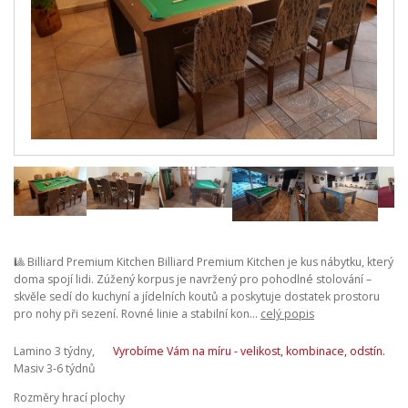
🎱 Billiard Premium Kitchen Billiard Premium Kitchen je kus nábytku, který
doma spojí lidi. Zúžený korpus je navržený pro pohodlné stolování –
skvěle sedí do kuchyní a jídelních koutů a poskytuje dostatek prostoru
pro nohy při sezení. Rovné linie a stabilní kon...
celý popis
Lamino 3 týdny,
Vyrobíme Vám na míru - velikost, kombinace, odstín.
Masiv 3-6 týdnů
Rozměry hrací plochy