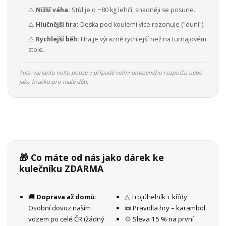
⚠️
Nižší váha:
Stůl je o ~80 kg lehčí, snadněji se posune.
⚠️
Hlučnější hra:
Deska pod koulemi více rezonuje ("duní").
⚠️
Rychlejší běh:
Hra je výrazně rychlejší než na turnajovém
stole.
Tuto variantu volte pouze v případě velmi omezeného rozpočtu nebo
jako hračku pro malé děti.
🎁 Co máte od nás jako dárek ke
kulečníku ZDARMA
🚚
Doprava až domů:
△ Trojúhelník + křídy
Osobní dovoz naším
📜 Pravidla hry – karambol
vozem po celé ČR (žádný
💠 Sleva 15 % na první