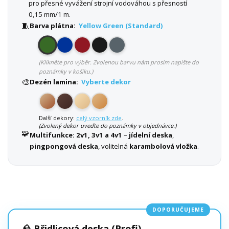
pro přesné vyvážení strojní vodováhou s přesností
0,15 mm/1 m.
🧵
Barva plátna:
Yellow Green (Standard)
(Klikněte pro výběr. Zvolenou barvu nám prosím napište do
poznámky v košíku.)
🎨
Dezén lamina:
Vyberte dekor
Další dekory:
celý vzorník zde
.
(Zvolený dekor uveďte do poznámky v objednávce.)
🧩
Multifunkce:
2v1, 3v1 a 4v1
–
jídelní deska
,
pingpongová deska
, volitelná
karambolová vložka
.
DOPORUČUJEME
🪨 Břidlicová deska (Profi)