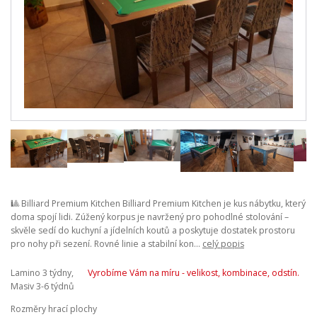
🎱 Billiard Premium Kitchen Billiard Premium Kitchen je kus nábytku, který
doma spojí lidi. Zúžený korpus je navržený pro pohodlné stolování –
skvěle sedí do kuchyní a jídelních koutů a poskytuje dostatek prostoru
pro nohy při sezení. Rovné linie a stabilní kon...
celý popis
Lamino 3 týdny,
Vyrobíme Vám na míru - velikost, kombinace, odstín.
Masiv 3-6 týdnů
Rozměry hrací plochy