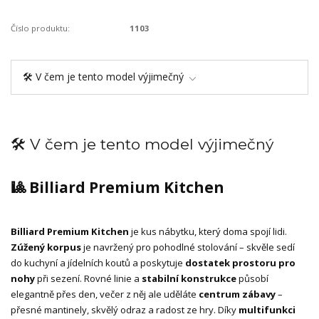
Číslo produktu:
1103
🛠️ V čem je tento model výjimečný
🛠️ V čem je tento model výjimečný
🎱 Billiard Premium Kitchen
Billiard Premium Kitchen
je kus nábytku, který doma spojí lidi.
Zúžený korpus
je navržený pro pohodlné stolování – skvěle sedí
do kuchyní a jídelních koutů a poskytuje
dostatek prostoru pro
nohy
při sezení. Rovné linie a
stabilní konstrukce
působí
elegantně přes den, večer z něj ale uděláte
centrum zábavy
–
přesné mantinely, skvělý odraz a radost ze hry. Díky
multifunkci