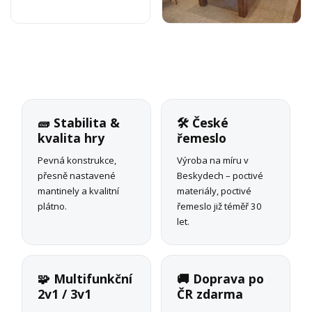
🧱 Stabilita &
🛠 České
kvalita hry
řemeslo
Pevná konstrukce,
Výroba na míru v
přesně nastavené
Beskydech – poctivé
mantinely a kvalitní
materiály, poctivé
plátno.
řemeslo již téměř 30
let.
🧩 Multifunkční
🚚 Doprava po
2v1 / 3v1
ČR zdarma