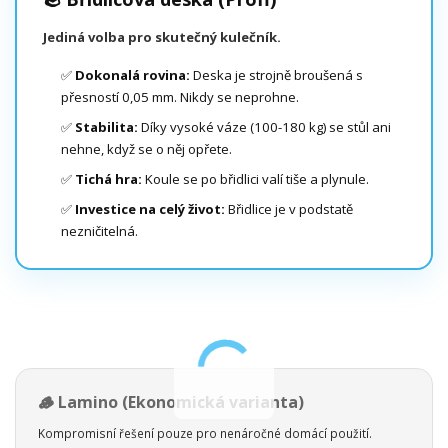
Jediná volba pro skutečný kulečník.
✅
Dokonalá rovina:
Deska je strojně broušená s
přesností 0,05 mm. Nikdy se neprohne.
✅
Stabilita:
Díky vysoké váze (100-180 kg) se stůl ani
nehne, když se o něj opřete.
✅
Tichá hra:
Koule se po břidlici valí tiše a plynule.
✅
Investice na celý život:
Břidlice je v podstatě
nezničitelná.
🪵 Lamino (Ekonomická varianta)
Kompromisní řešení pouze pro nenáročné domácí použití.