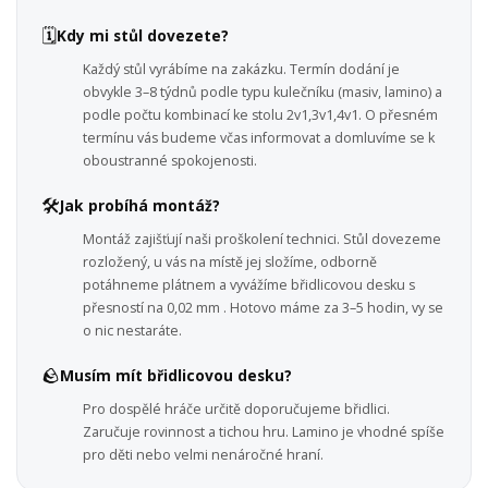
🗓️
Kdy mi stůl dovezete?
Každý stůl vyrábíme na zakázku. Termín dodání je
obvykle 3–8 týdnů podle typu kulečníku (masiv, lamino) a
podle počtu kombinací ke stolu 2v1,3v1,4v1. O přesném
termínu vás budeme včas informovat a domluvíme se k
oboustranné spokojenosti.
🛠️
Jak probíhá montáž?
Montáž zajišťují naši proškolení technici. Stůl dovezeme
rozložený, u vás na místě jej složíme, odborně
potáhneme plátnem a vyvážíme břidlicovou desku s
přesností na 0,02 mm . Hotovo máme za 3–5 hodin, vy se
o nic nestaráte.
🪨
Musím mít břidlicovou desku?
Pro dospělé hráče určitě doporučujeme břidlici.
Zaručuje rovinnost a tichou hru. Lamino je vhodné spíše
pro děti nebo velmi nenáročné hraní.