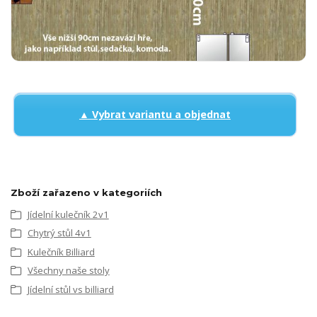
▲ Vybrat variantu a objednat
Zboží zařazeno v kategoriích
Jídelní kulečník 2v1
Chytrý stůl 4v1
Kulečník Billiard
Všechny naše stoly
Jídelní stůl vs billiard