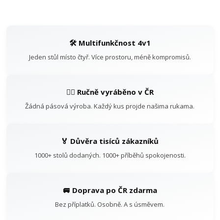
🛠️ Multifunkčnost 4v1
Jeden stůl místo čtyř. Více prostoru, méně kompromisů.
👷‍♂️ Ručně vyráběno v ČR
Žádná pásová výroba. Každý kus projde našima rukama.
🏅 Důvěra tisíců zákazníků
1000+ stolů dodaných. 1000+ příběhů spokojenosti.
🚐 Doprava po ČR zdarma
Bez příplatků. Osobně. A s úsměvem.