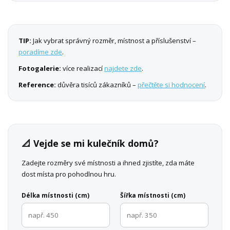
TIP:
Jak vybrat správný rozměr, místnost a příslušenství –
poradíme zde
.
Fotogalerie:
více realizací
najdete zde
.
Reference:
důvěra tisíců zákazníků –
přečtěte si hodnocení
.
📐 Vejde se mi kulečník domů?
Zadejte rozměry své místnosti a ihned zjistíte, zda máte
dost místa pro pohodlnou hru.
Délka místnosti (cm)
Šířka místnosti (cm)