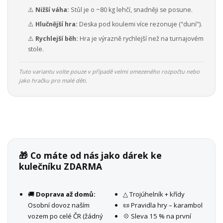
⚠️
Nižší váha:
Stůl je o ~80 kg lehčí, snadněji se posune.
⚠️
Hlučnější hra:
Deska pod koulemi více rezonuje ("duní").
⚠️
Rychlejší běh:
Hra je výrazně rychlejší než na turnajovém
stole.
Tuto variantu volte pouze v případě velmi omezeného rozpočtu nebo
jako hračku pro malé děti.
🎁 Co máte od nás jako dárek ke
kulečníku ZDARMA
🚚
Doprava až domů:
△ Trojúhelník + křídy
Osobní dovoz naším
📜 Pravidla hry – karambol
vozem po celé ČR (žádný
💠 Sleva 15 % na první