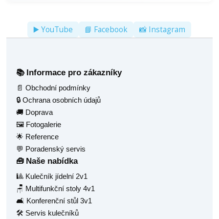
▶️ YouTube
📘 Facebook
📸 Instagram
Informace pro zákazníky
📚
📄 Obchodní podmínky
🔒 Ochrana osobních údajů
🚚 Doprava
🖼️ Fotogalerie
🌟 Reference
💬 Poradenský servis
Naše nabídka
🧰
🎱 Kulečník jídelní 2v1
🪑 Multifunkční stoly 4v1
🛋️ Konferenční stůl 3v1
🛠️ Servis kulečníků