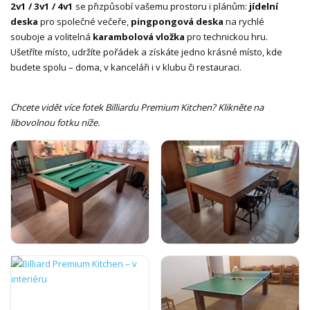
2v1 / 3v1 / 4v1
se přizpůsobí vašemu prostoru i plánům:
jídelní
deska
pro společné večeře,
pingpongová deska
na rychlé
souboje a volitelná
karambolová vložka
pro technickou hru.
Ušetříte místo, udržíte pořádek a získáte jedno krásné místo, kde
budete spolu – doma, v kanceláři i v klubu či restauraci.
Chcete vidět více fotek Billiardu Premium Kitchen? Klikněte na
libovolnou fotku níže.