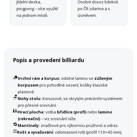
Jídelní deska,
Osobní dovoz kdekoli
pingpong – více využití
po ČR zdarma a s
na jednom místě.
úsměvem.
Popis a provedení billiardu
🪵
Vrchní rám a korpus:
odolné lamino se
zúženým
korpusem
pro pohodlné sezení; košíky klasické
plastové.
🪑
Nohy stolu:
Konusové, se skrytým
precizním
systémem
pro přesné srovnání.
🎱
Hrací plocha:
volba
břidlice (profi)
nebo
lamino
(rekreační)
– viz srovnání níže.
🔁
Mantinely:
značkové pro výbornou pružnost a odraz.
⚖️
Rošt a vyvažování:
celomasivní rošt (profil 110×45 mm),