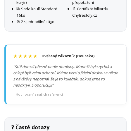
kurýr).
přepotažení
🎱 Sada koulí Standard
📄 Certifikát billiardu
16ks
Chytrestoly.cz
🎯 2× jednodílné tágo
★★★★★
Ověřený zákazník (Heureka)
"Stůl dorazil přesně podle domluvy. Montáž byla rychlá a
chlapi byli velmi ochotní. Máme verzi s jídelní deskou a nikdo
z návštěvy nepoznal, že je to kulečník, dokud jsme to
neodkryli. Doporučuji!"
– Hodnocení z
našich referencí
❓ Časté dotazy