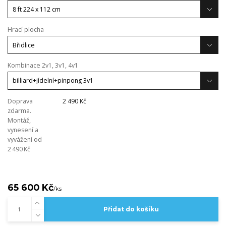
Hrací plocha
Kombinace 2v1, 3v1, 4v1
Doprava
2 490 Kč
zdarma.
Montáž,
vynesení a
vyvážení od
2 490 Kč
65 600 Kč
/
ks
Přidat do košíku