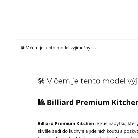
🛠️ V čem je tento model výjimečný
🛠️ V čem je tento model v
🎱 Billiard Premium Kitche
Billiard Premium Kitchen
je kus nábytku, který
skvěle sedí do kuchyní a jídelních koutů a posky