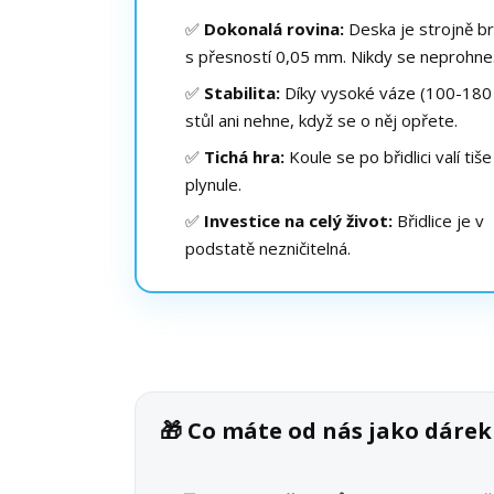
✅
Dokonalá rovina:
Deska je strojně b
s přesností 0,05 mm. Nikdy se neprohne
✅
Stabilita:
Díky vysoké váze (100-180 
stůl ani nehne, když se o něj opřete.
✅
Tichá hra:
Koule se po břidlici valí tiše
plynule.
✅
Investice na celý život:
Břidlice je v
podstatě nezničitelná.
🎁 Co máte od nás jako dáre