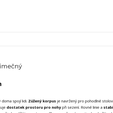
ýjimečný
n
 doma spojí lidi.
Zúžený korpus
je navržený pro pohodlné stolov
tuje
dostatek prostoru pro nohy
při sezení. Rovné linie a
stabi