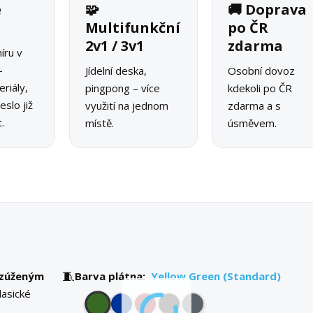
é
🧩
🚚 Doprava
o
Multifunkční
po ČR
2v1 / 3v1
zdarma
íru v
–
Jídelní deska,
Osobní dovoz
riály,
pingpong – více
kdekoli po ČR
slo již
využití na jednom
zdarma a s
.
místě.
úsměvem.
🧵
zúženým
Barva plátna:
Yellow Green (Standard)
lasické