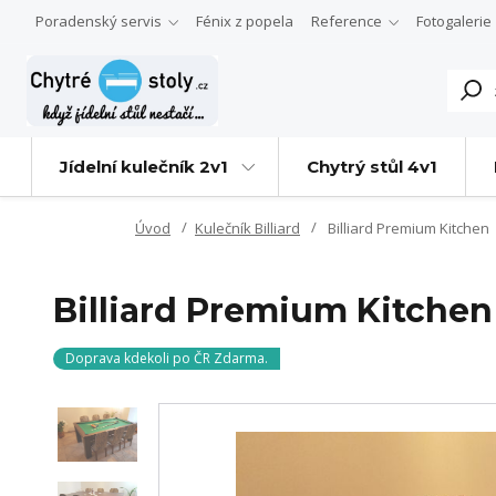
Poradenský servis
Fénix z popela
Reference
Fotogalerie
Jídelní kulečník 2v1
Chytrý stůl 4v1
Úvod
Kulečník Billiard
Billiard Premium Kitchen
Billiard Premium Kitchen
Doprava kdekoli po ČR Zdarma.