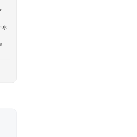
se
nuje
na