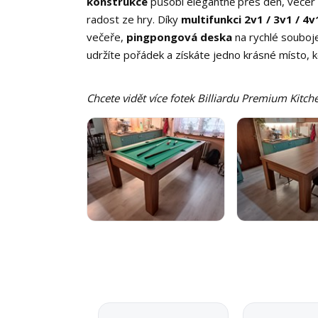
konstrukce
působí elegantně přes den, večer 
radost ze hry. Díky
multifunkci 2v1 / 3v1 / 4v
večeře,
pingpongová deska
na rychlé souboje
udržíte pořádek a získáte jedno krásné místo, kd
Chcete vidět více fotek Billiardu Premium Kitche