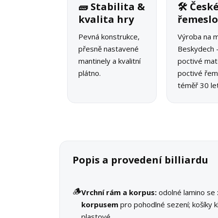
🧱 Stabilita &
🛠 Česk
kvalita hry
řemesl
Pevná konstrukce,
Výroba na m
přesně nastavené
Beskydech 
mantinely a kvalitní
poctivé mate
plátno.
poctivé řeme
téměř 30 let
Popis a provedení billiardu
🪵
Vrchní rám a korpus:
odolné lamino se
korpusem
pro pohodlné sezení; košíky k
plastové.