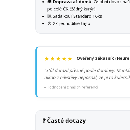
🚚
Doprava až domů:
Osobní dovoz na
po celé ČR (žádný kurýr).
🎱 Sada koulí Standard 16ks
🎯 2× jednodílné tágo
★★★★★
Ověřený zákazník (Heure
"Stůl dorazil přesně podle domluvy. Montáž 
nikdo z návštěvy nepoznal, že je to kuleční
– Hodnocení z
našich referencí
❓ Časté dotazy