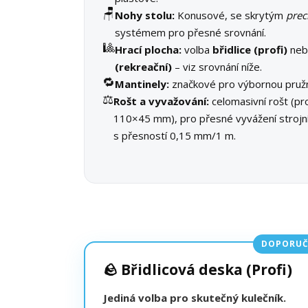
🪑
Nohy stolu:
Konusové, se skrytým
prec
systémem pro přesné srovnání.
🎱
Hrací plocha:
volba
břidlice (profi)
ne
(rekreační)
– viz srovnání níže.
🔁
Mantinely:
značkové pro výbornou pružn
⚖️
Rošt a vyvažování:
celomasivní rošt (pro
110×45 mm), pro přesné vyvážení stroj
s přesností 0,15 mm/1 m.
DOPORUČ
🪨 Břidlicová deska (Profi)
Jediná volba pro skutečný kulečník.