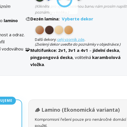
izním
(Klikněte pro výběr. Zvolenou barvu nám prosím napišt
poznámky v košíku.)
🎨
Dezén lamina:
Vyberte dekor
bo
lamino
ost a odraz.
Další dekory:
celý vzorník zde
.
fil
(Zvolený dekor uveďte do poznámky v objednávce.)
ní vodováhou
🧩
Multifunkce:
2v1, 3v1 a 4v1
–
jídelní deska
,
pingpongová deska
, volitelná
karambolová
vložka
.
UJEME
🪵 Lamino (Ekonomická varianta)
Kompromisní řešení pouze pro nenáročné domácí
použití.