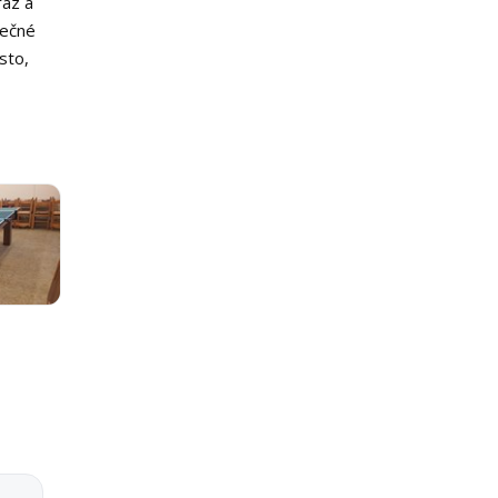
raz a
lečné
sto,