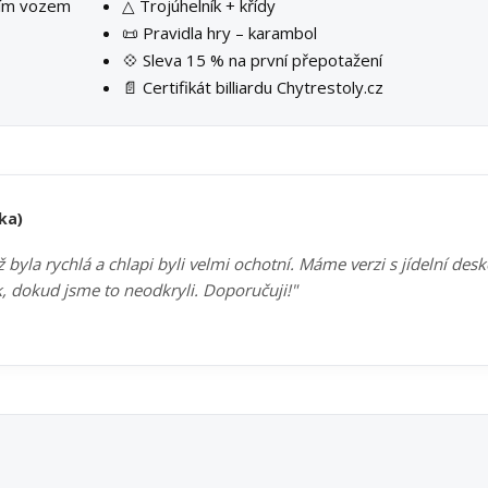
ším vozem
△ Trojúhelník + křídy
📜 Pravidla hry – karambol
💠 Sleva 15 % na první přepotažení
📄 Certifikát billiardu Chytrestoly.cz
ka)
byla rychlá a chlapi byli velmi ochotní. Máme verzi s jídelní des
k, dokud jsme to neodkryli. Doporučuji!"