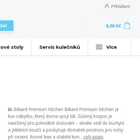
Přihlášení
0
ks
za
0,00 Kč
dat
ové stoly
Servis kulečníků
Více
🎱 Billiard Premium Kitchen Billiard Premium Kitchen je
kus nábytku, který doma spojí lidi. Zúžený korpus je
navržený pro pohodlné stolování – skvěle sedí do kuchyní
a jídelních koutů a poskytuje dostatek prostoru pro nohy
při sezení. Rovné linie a stabilní kon...
celý popis