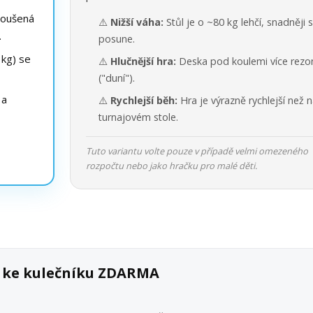
roušená
⚠️
Nižší váha:
Stůl je o ~80 kg lehčí, snadněji 
.
posune.
kg) se
⚠️
Hlučnější hra:
Deska pod koulemi více rezo
("duní").
 a
⚠️
Rychlejší běh:
Hra je výrazně rychlejší než 
turnajovém stole.
Tuto variantu volte pouze v případě velmi omezeného
rozpočtu nebo jako hračku pro malé děti.
k ke kulečníku ZDARMA