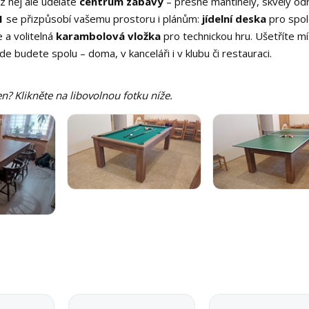
z něj ale uděláte
centrum zábavy
– přesné mantinely, skvělý od
1
se přizpůsobí vašemu prostoru i plánům:
jídelní deska
pro spo
 a volitelná
karambolová vložka
pro technickou hru. Ušetříte mí
e budete spolu – doma, v kanceláři i v klubu či restauraci.
n? Klikněte na libovolnou fotku níže.