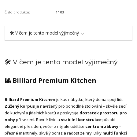
Číslo produktu:
1103
🛠️ V čem je tento model výjimečný
🛠️ V čem je tento model výjimečný
🎱 Billiard Premium Kitchen
Billiard Premium Kitchen
je kus nábytku, který doma spojí lidi.
Zúžený korpus
je navržený pro pohodlné stolování – skvěle sedí
do kuchyní a jídelních koutů a poskytuje
dostatek prostoru pro
nohy
při sezení. Rovné linie a
stabilní konstrukce
působí
elegantně přes den, večer z něj ale uděláte
centrum zábavy
–
přesné mantinely, skvělý odraz a radost ze hry. Díky
multifunkci