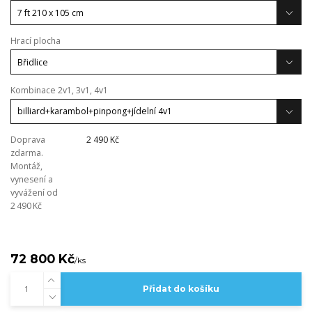
Hrací plocha
Kombinace 2v1, 3v1, 4v1
Doprava
2 490 Kč
zdarma.
Montáž,
vynesení a
vyvážení od
2 490 Kč
72 800 Kč
/
ks
Přidat do košíku