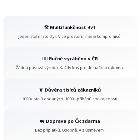
🛠️ Multifunkčnost 4v1
Jeden stůl místo čtyř. Více prostoru, méně kompromisů.
👷‍♂️ Ručně vyráběno v ČR
Žádná pásová výroba. Každý kus projde našima rukama.
🏅 Důvěra tisíců zákazníků
1000+ stolů dodaných. 1000+ příběhů spokojenosti.
🚐 Doprava po ČR zdarma
Bez příplatků. Osobně. A s úsměvem.