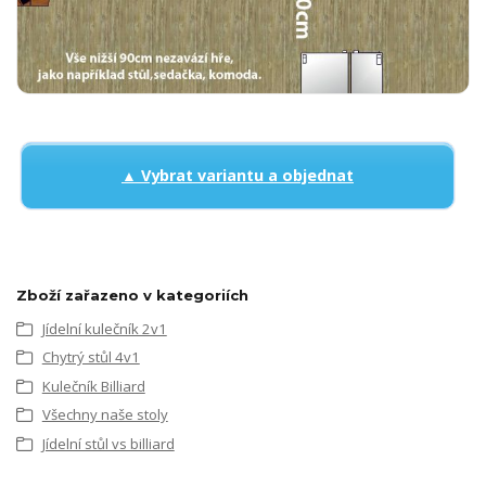
▲ Vybrat variantu a objednat
Zboží zařazeno v kategoriích
Jídelní kulečník 2v1
Chytrý stůl 4v1
Kulečník Billiard
Všechny naše stoly
Jídelní stůl vs billiard