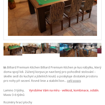
🎱 Billiard Premium Kitchen Billiard Premium Kitchen je kus nábytku, který
doma spojí lidi. Zúžený korpus je navržený pro pohodlné stolování –
skvěle sedí do kuchyní a jídelních koutů a poskytuje dostatek prostoru
pro nohy při sezení. Rovné linie a stabilní kon...
celý popis
Lamino 3 týdny,
Vyrobíme Vám na míru - velikost, kombinace, odstín.
Masiv 3-6 týdnů
Rozměry hrací plochy