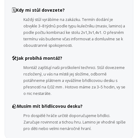
🗓️
Kdy mi stůl dovezete?
Každý stůl vyrábíme na zakázku. Termín dodání je
obvykle 3–8 týdnů podle typu kulečníku (masiv, lamino) a
podle počtu kombinací ke stolu 2v1,3v1,4v1. O přesném
termínu vás budeme včas informovat a domluvíme se k
oboustranné spokojenosti.
🛠️
Jak probíhá montáž?
Montáž zajišťují naši proškolení technici. Stůl dovezeme
rozložený, u vás na místě jej složíme, odborně
potáhneme plátnem a vyvážíme břidlicovou desku s
přesností na 0,02 mm . Hotovo máme za 3–5 hodin, vy se
o nic nestaráte.
🪨
Musím mít břidlicovou desku?
Pro dospělé hráče určitě doporučujeme břidlici.
Zaručuje rovinnost a tichou hru. Lamino je vhodné spíše
pro děti nebo velmi nenáročné hraní.