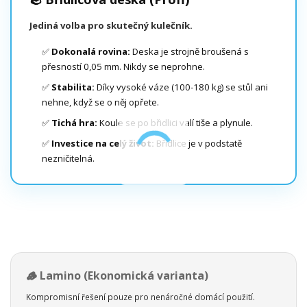
Jediná volba pro skutečný kulečník.
✅
Dokonalá rovina:
Deska je strojně broušená s
přesností 0,05 mm. Nikdy se neprohne.
✅
Stabilita:
Díky vysoké váze (100-180 kg) se stůl ani
nehne, když se o něj opřete.
✅
Tichá hra:
Koule se po břidlici valí tiše a plynule.
✅
Investice na celý život:
Břidlice je v podstatě
nezničitelná.
🪵 Lamino (Ekonomická varianta)
Kompromisní řešení pouze pro nenáročné domácí použití.