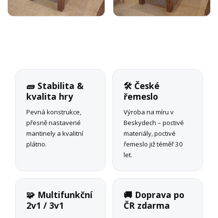
🧱 Stabilita &
🛠 České
kvalita hry
řemeslo
Pevná konstrukce,
Výroba na míru v
přesně nastavené
Beskydech – poctivé
mantinely a kvalitní
materiály, poctivé
plátno.
řemeslo již téměř 30
let.
🧩 Multifunkční
🚚 Doprava po
2v1 / 3v1
ČR zdarma