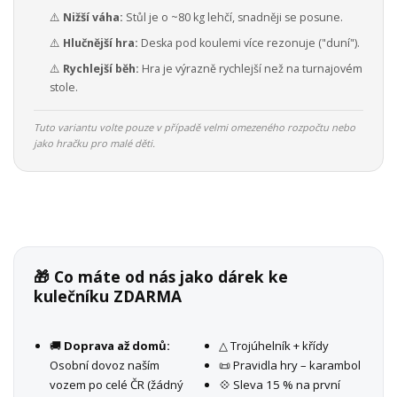
⚠️
Nižší váha:
Stůl je o ~80 kg lehčí, snadněji se posune.
⚠️
Hlučnější hra:
Deska pod koulemi více rezonuje ("duní").
⚠️
Rychlejší běh:
Hra je výrazně rychlejší než na turnajovém
stole.
Tuto variantu volte pouze v případě velmi omezeného rozpočtu nebo
jako hračku pro malé děti.
🎁 Co máte od nás jako dárek ke
kulečníku ZDARMA
🚚
Doprava až domů:
△ Trojúhelník + křídy
Osobní dovoz naším
📜 Pravidla hry – karambol
vozem po celé ČR (žádný
💠 Sleva 15 % na první