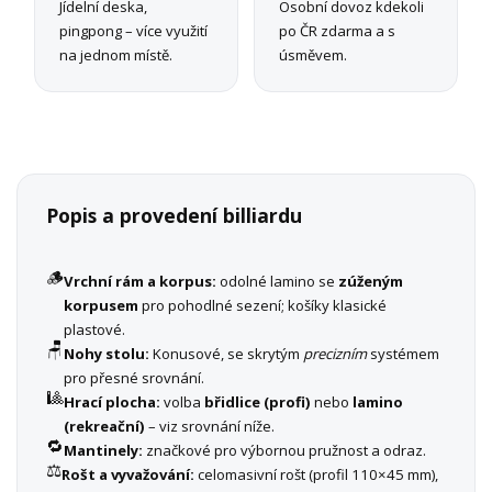
Jídelní deska,
Osobní dovoz kdekoli
pingpong – více využití
po ČR zdarma a s
na jednom místě.
úsměvem.
Popis a provedení billiardu
🪵
Vrchní rám a korpus:
odolné lamino se
zúženým
korpusem
pro pohodlné sezení; košíky klasické
plastové.
🪑
Nohy stolu:
Konusové, se skrytým
precizním
systémem
pro přesné srovnání.
🎱
Hrací plocha:
volba
břidlice (profi)
nebo
lamino
(rekreační)
– viz srovnání níže.
🔁
Mantinely:
značkové pro výbornou pružnost a odraz.
⚖️
Rošt a vyvažování:
celomasivní rošt (profil 110×45 mm),