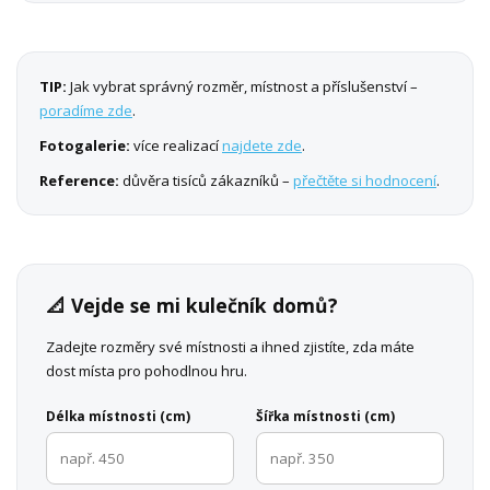
TIP:
Jak vybrat správný rozměr, místnost a příslušenství –
poradíme zde
.
Fotogalerie:
více realizací
najdete zde
.
Reference:
důvěra tisíců zákazníků –
přečtěte si hodnocení
.
📐 Vejde se mi kulečník domů?
Zadejte rozměry své místnosti a ihned zjistíte, zda máte
dost místa pro pohodlnou hru.
Délka místnosti (cm)
Šířka místnosti (cm)