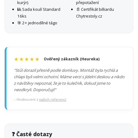
kurýr).
přepotažení
🎱 Sada koulí Standard
📄 Certifikát billiardu
16ks
Chytrestoly.cz
🎯 2× jednodílné tágo
★★★★★
Ověřený zákazník (Heureka)
"Stůl dorazil přesně podle domluvy. Montáž byla rychlá a
chlapi byli velmi ochotní. Máme verzi s jídelní deskou a nikdo
z návštěvy nepoznal, že je to kulečník, dokud jsme to
neodkryli. Doporučuji!"
– Hodnocení z
našich referencí
❓ Časté dotazy