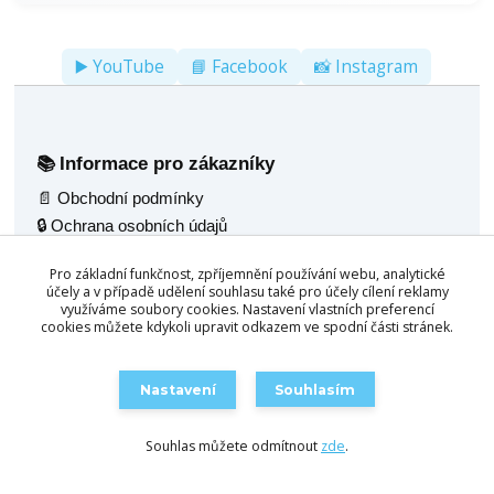
▶️ YouTube
📘 Facebook
📸 Instagram
Informace pro zákazníky
📚
📄 Obchodní podmínky
🔒 Ochrana osobních údajů
🚚 Doprava
Pro základní funkčnost, zpříjemnění používání webu, analytické
🖼️ Fotogalerie
účely a v případě udělení souhlasu také pro účely cílení reklamy
🌟 Reference
využíváme soubory cookies. Nastavení vlastních preferencí
cookies můžete kdykoli upravit odkazem ve spodní části stránek.
💬 Poradenský servis
Naše nabídka
🧰
Nastavení
Souhlasím
🎱 Kulečník jídelní 2v1
🛒 Objednat / Poptat
🪑 Multifunkční stoly 4v1
Souhlas můžete odmítnout
zde
.
🛋️ Konferenční stůl 3v1
🛠️ Servis kulečníků