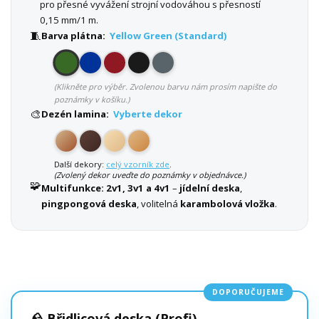
pro přesné vyvážení strojní vodováhou s přesností
0,15 mm/1 m.
🧵
Barva plátna:
Yellow Green (Standard)
(Klikněte pro výběr. Zvolenou barvu nám prosím napište do
poznámky v košíku.)
🎨
Dezén lamina:
Vyberte dekor
Další dekory:
celý vzorník zde
.
(Zvolený dekor uveďte do poznámky v objednávce.)
🧩
Multifunkce:
2v1, 3v1 a 4v1
–
jídelní deska
,
pingpongová deska
, volitelná
karambolová vložka
.
DOPORUČUJEME
🪨 Břidlicová deska (Profi)