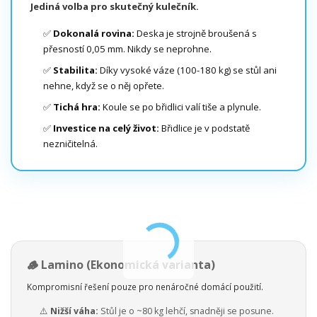
Jediná volba pro skutečný kulečník.
✅
Dokonalá rovina:
Deska je strojně broušená s
přesností 0,05 mm. Nikdy se neprohne.
✅
Stabilita:
Díky vysoké váze (100-180 kg) se stůl ani
nehne, když se o něj opřete.
✅
Tichá hra:
Koule se po břidlici valí tiše a plynule.
✅
Investice na celý život:
Břidlice je v podstatě
nezničitelná.
🪵 Lamino (Ekonomická varianta)
Kompromisní řešení pouze pro nenáročné domácí použití.
⚠️
Nižší váha:
Stůl je o ~80 kg lehčí, snadněji se posune.