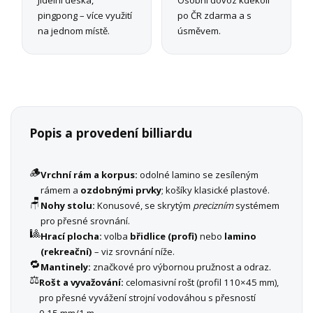
pingpong – více využití
po ČR zdarma a s
na jednom místě.
úsměvem.
Popis a provedení billiardu
🪵
Vrchní rám a korpus:
odolné lamino se zesíleným
rámem a
ozdobnými prvky
; košíky klasické plastové.
🪑
Nohy stolu:
Konusové, se skrytým
precizním
systémem
pro přesné srovnání.
🎱
Hrací plocha:
volba
břidlice (profi)
nebo
lamino
(rekreační)
– viz srovnání níže.
🔁
Mantinely:
značkové pro výbornou pružnost a odraz.
⚖️
Rošt a vyvažování:
celomasivní rošt (profil 110×45 mm),
pro přesné vyvážení strojní vodováhou s přesností
0,15 mm/1 m.