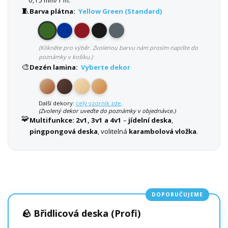
🧵
Barva plátna:
Yellow Green (Standard)
(Klikněte pro výběr. Zvolenou barvu nám prosím napište do
poznámky v košíku.)
🎨
Dezén lamina:
Vyberte dekor
Další dekory:
celý vzorník zde
.
(Zvolený dekor uveďte do poznámky v objednávce.)
🧩
Multifunkce:
2v1, 3v1 a 4v1
–
jídelní deska
,
pingpongová deska
, volitelná
karambolová vložka
.
DOPORUČUJEME
🪨 Břidlicová deska (Profi)