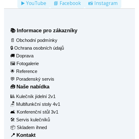
▶️ YouTube
📘 Facebook
📸 Instagram
Informace pro zákazníky
📚
📄 Obchodní podmínky
🔒 Ochrana osobních údajů
🚚 Doprava
🖼️ Fotogalerie
🌟 Reference
💬 Poradenský servis
Naše nabídka
🧰
🎱 Kulečník jídelní 2v1
🪑 Multifunkční stoly 4v1
🛋️ Konferenční stůl 3v1
🛠️ Servis kulečníků
📦 Skladem ihned
Kontakt
📍