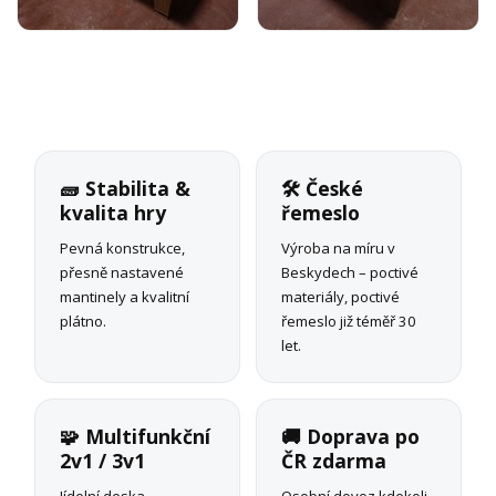
🧱 Stabilita &
🛠 České
kvalita hry
řemeslo
Pevná konstrukce,
Výroba na míru v
přesně nastavené
Beskydech – poctivé
mantinely a kvalitní
materiály, poctivé
plátno.
řemeslo již téměř 30
let.
🧩 Multifunkční
🚚 Doprava po
2v1 / 3v1
ČR zdarma
Jídelní deska,
Osobní dovoz kdekoli