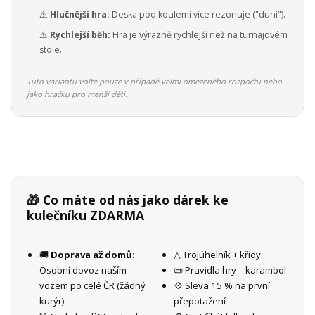
⚠️
Hlučnější hra:
Deska pod koulemi více rezonuje ("duní").
⚠️
Rychlejší běh:
Hra je výrazně rychlejší než na turnajovém
stole.
Tuto variantu volte pouze v případě velmi omezeného rozpočtu nebo
jako hračku pro menší děti.
🎁 Co máte od nás jako dárek ke
kulečníku ZDARMA
🚚
Doprava až domů:
△ Trojúhelník + křídy
Osobní dovoz naším
📜 Pravidla hry – karambol
vozem po celé ČR (žádný
💠 Sleva 15 % na první
kurýr).
přepotažení