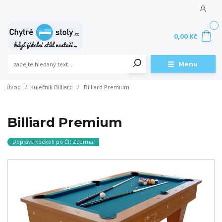
0
0,00 Kč
Menu
Úvod
Kulečník Billiard
Billiard Premium
Billiard Premium
Doprava kdekoli po ČR Zdarma.