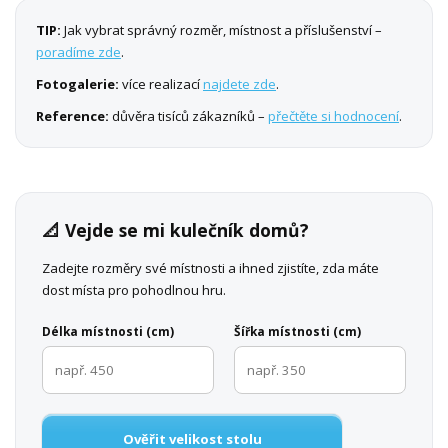
TIP:
Jak vybrat správný rozměr, místnost a příslušenství –
poradíme zde
.
Fotogalerie:
více realizací
najdete zde
.
Reference:
důvěra tisíců zákazníků –
přečtěte si hodnocení
.
📐 Vejde se mi kulečník domů?
Zadejte rozměry své místnosti a ihned zjistíte, zda máte
dost místa pro pohodlnou hru.
Délka místnosti (cm)
Šířka místnosti (cm)
Ověřit velikost stolu