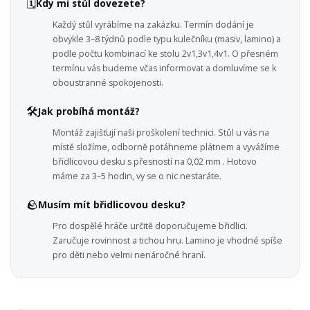
🗓️
Kdy mi stůl dovezete?
Každý stůl vyrábíme na zakázku. Termín dodání je
obvykle 3–8 týdnů podle typu kulečníku (masiv, lamino) a
podle počtu kombinací ke stolu 2v1,3v1,4v1. O přesném
termínu vás budeme včas informovat a domluvíme se k
oboustranné spokojenosti.
🛠️
Jak probíhá montáž?
Montáž zajišťují naši proškolení technici. Stůl u vás na
místě složíme, odborně potáhneme plátnem a vyvážíme
břidlicovou desku s přesností na 0,02 mm . Hotovo
máme za 3–5 hodin, vy se o nic nestaráte.
🪨
Musím mít břidlicovou desku?
Pro dospělé hráče určitě doporučujeme břidlici.
Zaručuje rovinnost a tichou hru. Lamino je vhodné spíše
pro děti nebo velmi nenáročné hraní.