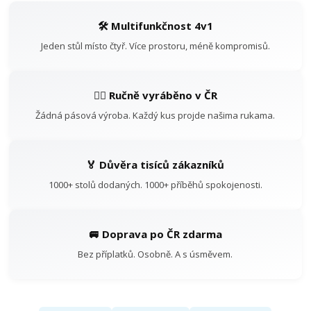
🛠️ Multifunkčnost 4v1
Jeden stůl místo čtyř. Více prostoru, méně kompromisů.
👷‍♂️ Ručně vyráběno v ČR
Žádná pásová výroba. Každý kus projde našima rukama.
🏅 Důvěra tisíců zákazníků
1000+ stolů dodaných. 1000+ příběhů spokojenosti.
🚐 Doprava po ČR zdarma
Bez příplatků. Osobně. A s úsměvem.