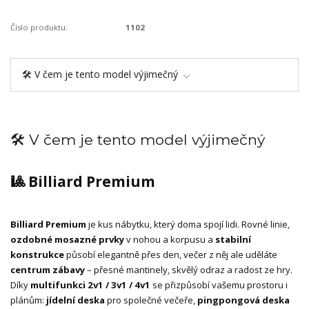
Číslo produktu:
1102
🛠️ V čem je tento model výjimečný
🛠️ V čem je tento model výjimečný
🎱 Billiard Premium
Billiard Premium
je kus nábytku, který doma spojí lidi. Rovné linie,
ozdobné mosazné prvky
v nohou a korpusu a
stabilní
konstrukce
působí elegantně přes den, večer z něj ale uděláte
centrum zábavy
– přesné mantinely, skvělý odraz a radost ze hry.
Díky
multifunkci 2v1 / 3v1 / 4v1
se přizpůsobí vašemu prostoru i
plánům:
jídelní deska
pro společné večeře,
pingpongová deska