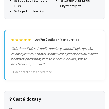
🎱 Sada koulí Standard
📄 Certifikát billiardu
16ks
Chytrestoly.cz
🎯 2× jednodílné tágo
★★★★★
Ověřený zákazník (Heureka)
"Stůl dorazil přesně podle domluvy. Montáž byla rychlá a
chlapi byli velmi ochotní. Máme verzi s jídelní deskou a nikdo
z návštěvy nepoznal, že je to kulečník, dokud jsme to
neodkryli. Doporučuji!"
– Hodnocení z
našich referencí
❓ Časté dotazy