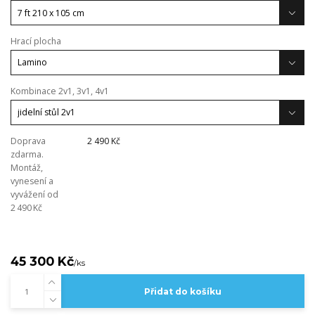
Hrací plocha
Kombinace 2v1, 3v1, 4v1
Doprava
2 490 Kč
zdarma.
Montáž,
vynesení a
vyvážení od
2 490 Kč
45 300 Kč
/
ks
Přidat do košíku