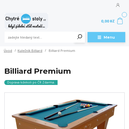
0
0,00 Kč
Menu
Úvod
Kulečník Billiard
Billiard Premium
Billiard Premium
Doprava kdekoli po ČR Zdarma.