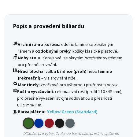
Popis a provedení billiardu
🪵
Vrchní rám a korpus:
odolné lamino se zesíleným
rámem a
ozdobnými prvky
; košíky klasické plastové.
🪑
Nohy stolu:
Konusové, se skrytým
precizním
systémem
pro přesné srovnání.
🎱
Hrací plocha:
volba
břidlice (profi)
nebo
lamino
(rekreační)
– viz srovnání níže.
🔁
Mantinely:
značkové pro výbornou pružnost a odraz.
⚖️
Rošt a vyvažování:
celomasivní rošt (profil 110×45 mm),
pro přesné vyvážení strojní vodováhou s přesností
0,15 mm/1 m.
🧵
Barva plátna:
Yellow Green (Standard)
(Klikněte pro výběr. Zvolenou barvu nám prosím napište do