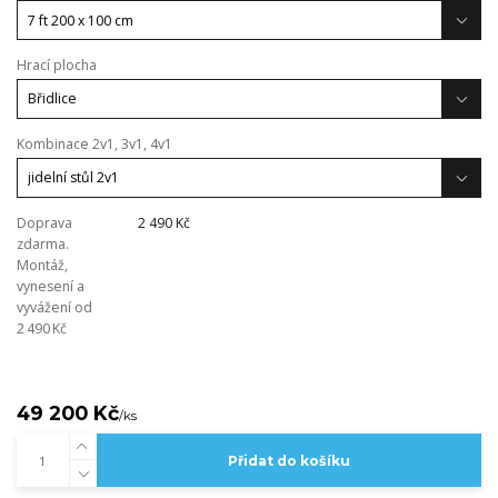
Hrací plocha
Kombinace 2v1, 3v1, 4v1
Doprava
2 490 Kč
zdarma.
Montáž,
vynesení a
vyvážení od
2 490 Kč
49 200 Kč
/
ks
Přidat do košíku