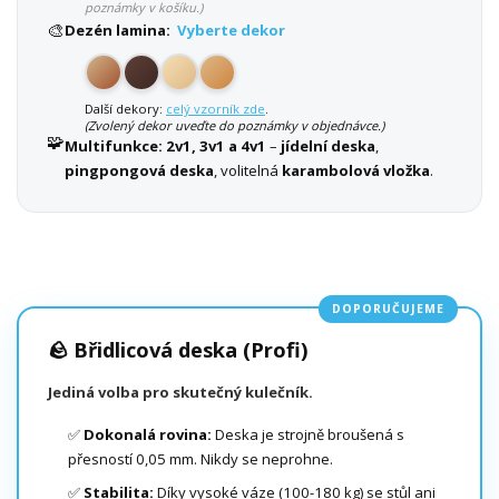
poznámky v košíku.)
🎨
Dezén lamina:
Vyberte dekor
Další dekory:
celý vzorník zde
.
(Zvolený dekor uveďte do poznámky v objednávce.)
🧩
Multifunkce:
2v1, 3v1 a 4v1
–
jídelní deska
,
pingpongová deska
, volitelná
karambolová vložka
.
DOPORUČUJEME
🪨 Břidlicová deska (Profi)
Jediná volba pro skutečný kulečník.
✅
Dokonalá rovina:
Deska je strojně broušená s
přesností 0,05 mm. Nikdy se neprohne.
✅
Stabilita:
Díky vysoké váze (100-180 kg) se stůl ani