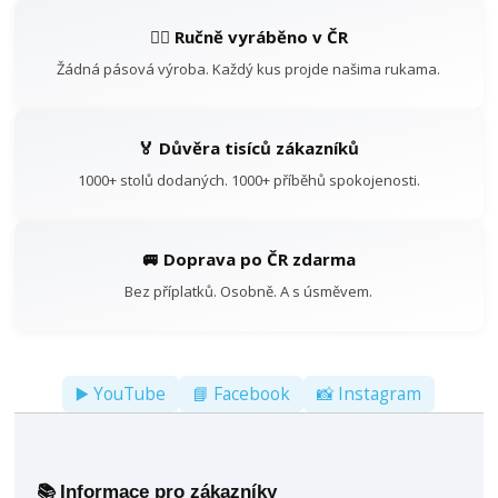
👷‍♂️ Ručně vyráběno v ČR
Žádná pásová výroba. Každý kus projde našima rukama.
🏅 Důvěra tisíců zákazníků
1000+ stolů dodaných. 1000+ příběhů spokojenosti.
🚐 Doprava po ČR zdarma
Bez příplatků. Osobně. A s úsměvem.
▶️ YouTube
📘 Facebook
📸 Instagram
Informace pro zákazníky
📚