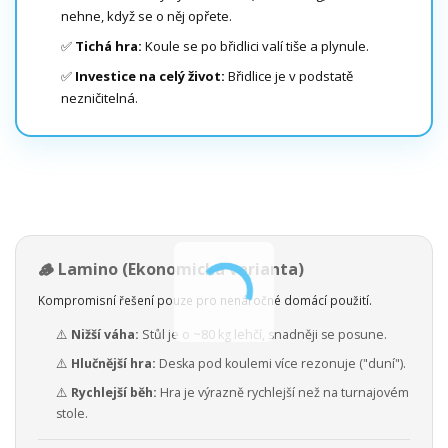
nehne, když se o něj opřete.
✅
Tichá hra:
Koule se po břidlici valí tiše a plynule.
✅
Investice na celý život:
Břidlice je v podstatě
nezničitelná.
🪵 Lamino (Ekonomická varianta)
Kompromisní řešení pouze pro nenáročné domácí použití.
⚠️
Nižší váha:
Stůl je o ~80 kg lehčí, snadněji se posune.
⚠️
Hlučnější hra:
Deska pod koulemi více rezonuje ("duní").
⚠️
Rychlejší běh:
Hra je výrazně rychlejší než na turnajovém
stole.