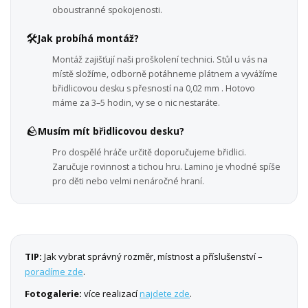
oboustranné spokojenosti.
🛠️
Jak probíhá montáž?
Montáž zajišťují naši proškolení technici. Stůl u vás na
místě složíme, odborně potáhneme plátnem a vyvážíme
břidlicovou desku s přesností na 0,02 mm . Hotovo
máme za 3–5 hodin, vy se o nic nestaráte.
🪨
Musím mít břidlicovou desku?
Pro dospělé hráče určitě doporučujeme břidlici.
Zaručuje rovinnost a tichou hru. Lamino je vhodné spíše
pro děti nebo velmi nenáročné hraní.
TIP:
Jak vybrat správný rozměr, místnost a příslušenství –
poradíme zde
.
Fotogalerie:
více realizací
najdete zde
.