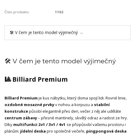
Číslo produktu:
1102
🛠️ V čem je tento model výjimečný
🛠️ V čem je tento model výjimečný
🎱 Billiard Premium
Billiard Premium
je kus nábytku, který doma spojí lidi. Rovné linie,
ozdobné mosazné prvky
v nohou a korpusu a
stabilní
konstrukce
působí elegantně přes den, večer z něj ale uděláte
centrum zábavy
– přesné mantinely, skvělý odraz a radost ze hry.
Díky
multifunkci 2v1 / 3v1 / 4v1
se přizpůsobí vašemu prostoru i
plánům:
jídelní deska
pro společné večeře,
pingpongová deska