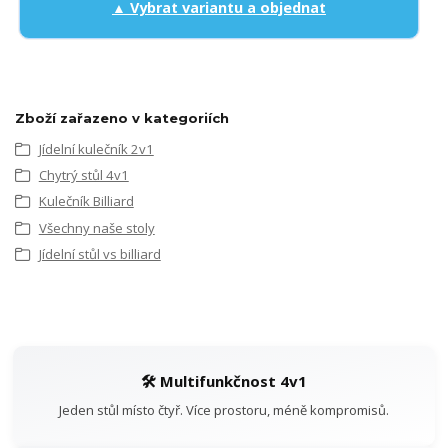
▲ Vybrat variantu a objednat
Zboží zařazeno v kategoriích
Jídelní kulečník 2v1
Chytrý stůl 4v1
Kulečník Billiard
Všechny naše stoly
Jídelní stůl vs billiard
🛠️ Multifunkčnost 4v1
Jeden stůl místo čtyř. Více prostoru, méně kompromisů.