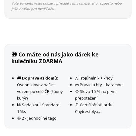
Tuto variantu volte pouze v případě velmi omezeného rozpočtu nebo
jako hračku pro menší děti.
🎁 Co máte od nás jako dárek ke
kulečníku ZDARMA
🚚
Doprava až domů:
△ Trojúhelník + křídy
Osobní dovoz naším
📜 Pravidla hry – karambol
vozem po celé ČR (žádný
💠 Sleva 15 % na první
kurýr).
přepotažení
🎱 Sada koulí Standard
📄 Certifikát billiardu
16ks
Chytrestoly.cz
🎯 2× jednodílné tágo