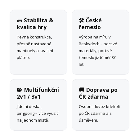
🧱 Stabilita &
🛠 České
kvalita hry
řemeslo
Pevná konstrukce,
Výroba na míru v
přesně nastavené
Beskydech – poctivé
mantinely a kvalitní
materiály, poctivé
plátno.
řemeslo již téměř 30
let.
🧩 Multifunkční
🚚 Doprava po
2v1 / 3v1
ČR zdarma
Jídelní deska,
Osobní dovoz kdekoli
pingpong – více využití
po ČR zdarma a s
na jednom místě.
úsměvem.