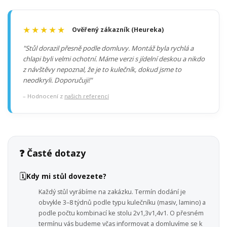
★★★★★
Ověřený zákazník (Heureka)
"Stůl dorazil přesně podle domluvy. Montáž byla rychlá a
chlapi byli velmi ochotní. Máme verzi s jídelní deskou a nikdo
z návštěvy nepoznal, že je to kulečník, dokud jsme to
neodkryli. Doporučuji!"
– Hodnocení z
našich referencí
❓ Časté dotazy
🗓️
Kdy mi stůl dovezete?
Každý stůl vyrábíme na zakázku. Termín dodání je
obvykle 3–8 týdnů podle typu kulečníku (masiv, lamino) a
podle počtu kombinací ke stolu 2v1,3v1,4v1. O přesném
termínu vás budeme včas informovat a domluvíme se k