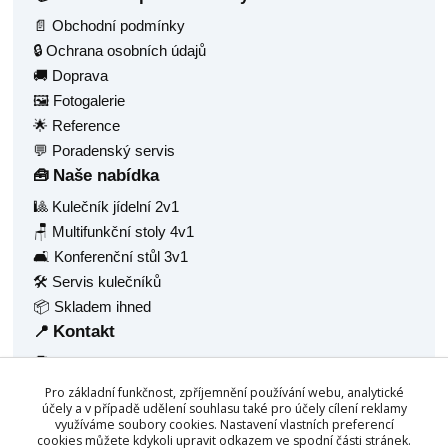
📄 Obchodní podmínky
🔒 Ochrana osobních údajů
🚚 Doprava
🖼️ Fotogalerie
🌟 Reference
💬 Poradenský servis
Naše nabídka
🧰
🎱 Kulečník jídelní 2v1
🪑 Multifunkční stoly 4v1
🛋️ Konferenční stůl 3v1
🛠️ Servis kulečníků
📦 Skladem ihned
Kontakt
📍
🧑‍💼 Radek Balaš
🏠 Hlavní 1377
Pro základní funkčnost, zpříjemnění používání webu, analytické
🏙️ Frýdlant nad Ostravicí, 73911
účely a v případě udělení souhlasu také pro účely cílení reklamy
využíváme soubory cookies. Nastavení vlastních preferencí
🆔 IČ: 68940688
cookies můžete kdykoli upravit odkazem ve spodní části stránek.
☎️
+420 777 158 532