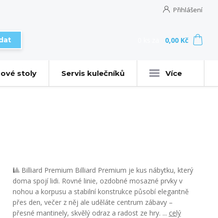
Přihlášení
0
ks
za
0,00 Kč
dat
ové stoly
Servis kulečníků
Více
🎱 Billiard Premium Billiard Premium je kus nábytku, který
doma spojí lidi. Rovné linie, ozdobné mosazné prvky v
nohou a korpusu a stabilní konstrukce působí elegantně
přes den, večer z něj ale uděláte centrum zábavy –
přesné mantinely, skvělý odraz a radost ze hry. ...
celý