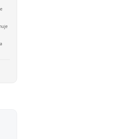
se
nuje
na