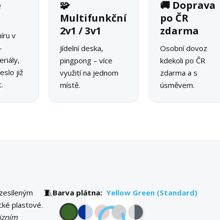
é
🧩
🚚 Doprava
o
Multifunkční
po ČR
2v1 / 3v1
zdarma
íru v
–
Jídelní deska,
Osobní dovoz
riály,
pingpong – více
kdekoli po ČR
slo již
využití na jednom
zdarma a s
.
místě.
úsměvem.
🧵
 zesíleným
Barva plátna:
Yellow Green (Standard)
ické plastové.
izním