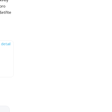
pro
šetříte