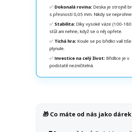
✅
Dokonalá rovina:
Deska je strojně b
s přesností 0,05 mm. Nikdy se neprohne
✅
Stabilita:
Díky vysoké váze (100-180 
stůl ani nehne, když se o něj opřete.
✅
Tichá hra:
Koule se po břidlici valí tiše
plynule.
✅
Investice na celý život:
Břidlice je v
podstatě nezničitelná.
🎁 Co máte od nás jako dáre