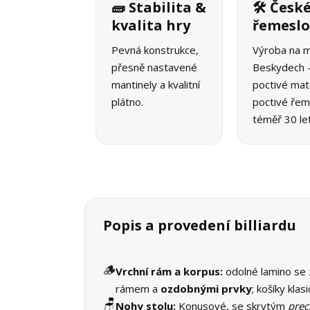
🧱 Stabilita &
🛠 Česk
kvalita hry
řemesl
Pevná konstrukce,
Výroba na m
přesně nastavené
Beskydech 
mantinely a kvalitní
poctivé mate
plátno.
poctivé řeme
téměř 30 let
Popis a provedení billiardu
🪵
Vrchní rám a korpus:
odolné lamino se
rámem a
ozdobnými prvky
; košíky klas
🪑
Nohy stolu:
Konusové, se skrytým
prec