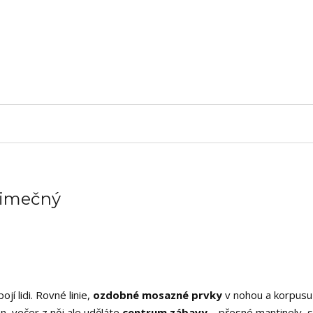
ýjimečný
jí lidi. Rovné linie,
ozdobné mosazné prvky
v nohou a korpusu
, večer z něj ale uděláte
centrum zábavy
– přesné mantinely, s