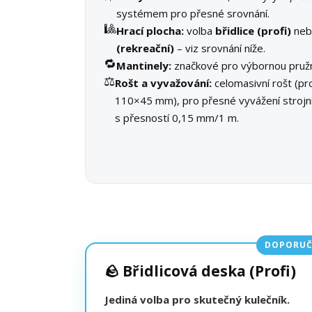
systémem pro přesné srovnání.
🎱
Hrací plocha:
volba
břidlice (profi)
ne
(rekreační)
– viz srovnání níže.
🔁
Mantinely:
značkové pro výbornou pružn
⚖️
Rošt a vyvažování:
celomasivní rošt (pro
110×45 mm), pro přesné vyvážení stroj
s přesností 0,15 mm/1 m.
DOPORUČ
🪨 Břidlicová deska (Profi)
Jediná volba pro skutečný kulečník.