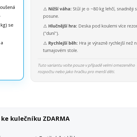
roušená
⚠️
Nižší váha:
Stůl je o ~80 kg lehčí, snadněji 
.
posune.
kg) se
⚠️
Hlučnější hra:
Deska pod koulemi více rezo
("duní").
 a
⚠️
Rychlejší běh:
Hra je výrazně rychlejší než 
turnajovém stole.
Tuto variantu volte pouze v případě velmi omezeného
rozpočtu nebo jako hračku pro menší děti.
k ke kulečníku ZDARMA