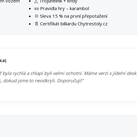
ším vozem
△ Trojúhelník + křídy
📜 Pravidla hry – karambol
💠 Sleva 15 % na první přepotažení
📄 Certifikát billiardu Chytrestoly.cz
ka)
byla rychlá a chlapi byli velmi ochotní. Máme verzi s jídelní des
k, dokud jsme to neodkryli. Doporučuji!"