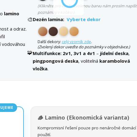
(Klikněte pro výběr. Zvolenou barvu nám prosím napišt
poznámky v košíku.)
bo
lamino
🎨
Dezén lamina:
Vyberte dekor
ost a odraz.
fil
Další dekory:
celý vzorník zde
.
ní vodováhou
(Zvolený dekor uveďte do poznámky v objednávce.)
🧩
Multifunkce:
2v1, 3v1 a 4v1
–
jídelní deska
,
pingpongová deska
, volitelná
karambolová
vložka
.
UJEME
🪵 Lamino (Ekonomická varianta)
Kompromisní řešení pouze pro nenáročné domácí
použití.