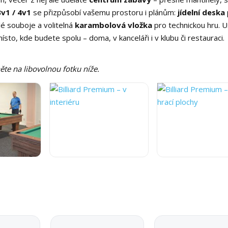
3v1 / 4v1
se přizpůsobí vašemu prostoru i plánům:
jídelní deska
lé souboje a volitelná
karambolová vložka
pro technickou hru. U
sto, kde budete spolu – doma, v kanceláři i v klubu či restauraci.
ěte na libovolnou fotku níže.