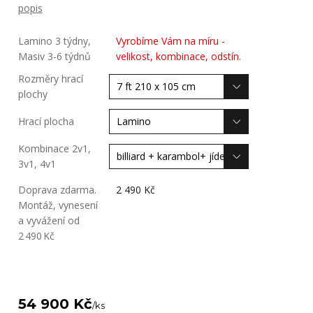
popis
Lamino 3 týdny,
Vyrobíme Vám na míru -
Masiv 3-6 týdnů
velikost, kombinace, odstín.
Rozměry hrací
plochy
Hrací plocha
Kombinace 2v1,
3v1, 4v1
Doprava zdarma.
2 490 Kč
Montáž, vynesení
a vyvážení od
2 490 Kč
54 900 Kč
/
ks