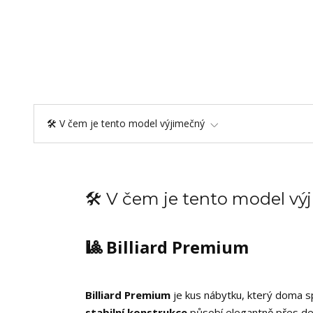
🛠️ V čem je tento model výjimečný
🛠️ V čem je tento model v
🎱 Billiard Premium
Billiard Premium
je kus nábytku, který doma spo
stabilní konstrukce
působí elegantně přes den