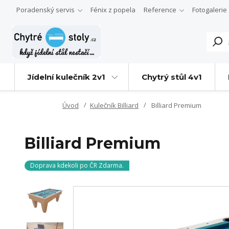
Poradenský servis
Fénix z popela
Reference
Fotogalerie
Jídelní kulečník 2v1
Chytrý stůl 4v1
Úvod
Kulečník Billiard
Billiard Premium
Billiard Premium
Doprava kdekoli po ČR Zdarma.