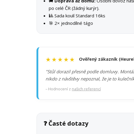
🚚
Doprava až domů:
Osobní dovoz na
po celé ČR (žádný kurýr).
🎱 Sada koulí Standard 16ks
🎯 2× jednodílné tágo
★★★★★
Ověřený zákazník (Heure
"Stůl dorazil přesně podle domluvy. Montáž 
nikdo z návštěvy nepoznal, že je to kuleční
– Hodnocení z
našich referencí
❓ Časté dotazy