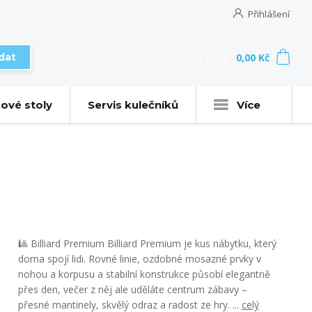
Přihlášení
0
ks
za
0,00 Kč
dat
ové stoly
Servis kulečníků
Více
🎱 Billiard Premium Billiard Premium je kus nábytku, který
doma spojí lidi. Rovné linie, ozdobné mosazné prvky v
nohou a korpusu a stabilní konstrukce působí elegantně
přes den, večer z něj ale uděláte centrum zábavy –
přesné mantinely, skvělý odraz a radost ze hry. ...
celý