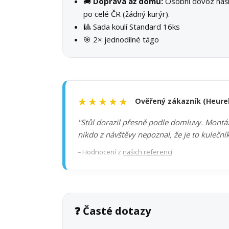
🚚
Doprava až domů:
Osobní dovoz na
po celé ČR (žádný kurýr).
🎱 Sada koulí Standard 16ks
🎯 2× jednodílné tágo
★★★★★
Ověřený zákazník (Heure
"Stůl dorazil přesně podle domluvy. Montáž 
nikdo z návštěvy nepoznal, že je to kuleční
– Hodnocení z
našich referencí
❓ Časté dotazy