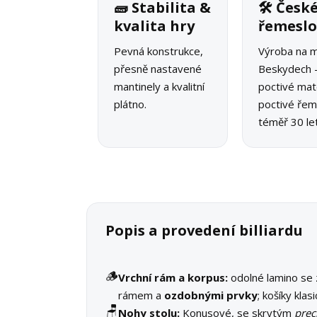
🧱 Stabilita &
🛠 Česk
kvalita hry
řemesl
Pevná konstrukce,
Výroba na m
přesně nastavené
Beskydech 
mantinely a kvalitní
poctivé mate
plátno.
poctivé řeme
téměř 30 let
Popis a provedení billiardu
🪵
Vrchní rám a korpus:
odolné lamino se
rámem a
ozdobnými prvky
; košíky klas
🪑
Nohy stolu:
Konusové, se skrytým
prec