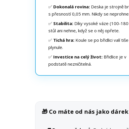
✅
Dokonalá rovina:
Deska je strojně b
s přesností 0,05 mm. Nikdy se neprohne
✅
Stabilita:
Díky vysoké váze (100-180 
stůl ani nehne, když se o něj opřete.
✅
Tichá hra:
Koule se po břidlici valí tiše
plynule.
✅
Investice na celý život:
Břidlice je v
podstatě nezničitelná.
🎁 Co máte od nás jako dáre