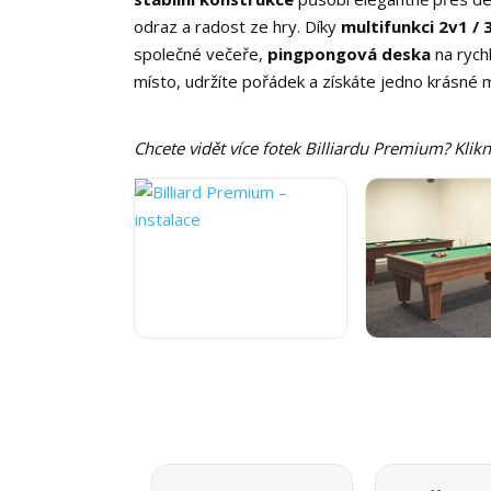
odraz a radost ze hry. Díky
multifunkci 2v1 / 
společné večeře,
pingpongová deska
na rych
místo, udržíte pořádek a získáte jedno krásné mí
Chcete vidět více fotek Billiardu Premium? Klikn