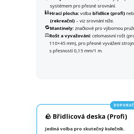
systémem pro přesné srovnání.
🎱
Hrací plocha:
volba
břidlice (profi)
ne
(rekreační)
– viz srovnání níže.
🔁
Mantinely:
značkové pro výbornou pružn
⚖️
Rošt a vyvažování:
celomasivní rošt (pro
110×45 mm), pro přesné vyvážení stroj
s přesností 0,15 mm/1 m.
DOPORUČ
🪨 Břidlicová deska (Profi)
Jediná volba pro skutečný kulečník.