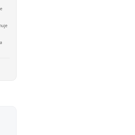
se
nuje
na