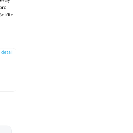
pro
šetříte