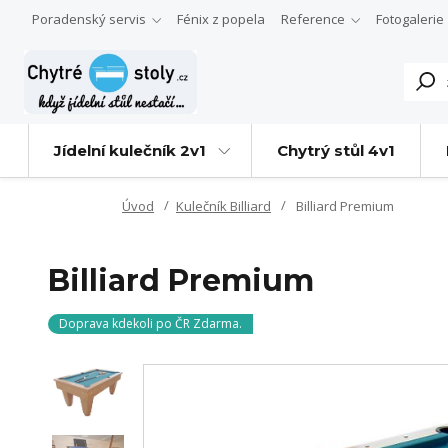
Poradenský servis
Fénix z popela
Reference
Fotogalerie
Jídelní kulečník 2v1
Chytrý stůl 4v1
Úvod
Kulečník Billiard
Billiard Premium
Billiard Premium
Doprava kdekoli po ČR Zdarma.