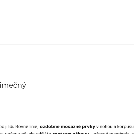
ýjimečný
jí lidi. Rovné linie,
ozdobné mosazné prvky
v nohou a korpusu
, večer z něj ale uděláte
centrum zábavy
– přesné mantinely, s