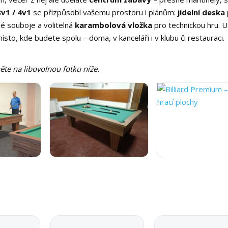
3v1 / 4v1
se přizpůsobí vašemu prostoru i plánům:
jídelní deska
lé souboje a volitelná
karambolová vložka
pro technickou hru. U
sto, kde budete spolu – doma, v kanceláři i v klubu či restauraci.
ěte na libovolnou fotku níže.