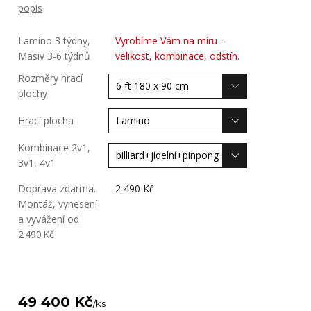
popis
Lamino 3 týdny,
Vyrobíme Vám na míru -
Masiv 3-6 týdnů
velikost, kombinace, odstín.
Rozměry hrací
plochy
Hrací plocha
Kombinace 2v1,
3v1, 4v1
Doprava zdarma.
2 490 Kč
Montáž, vynesení
a vyvážení od
2 490 Kč
49 400 Kč
/
ks