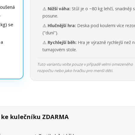
roušená
⚠️
Nižší váha:
Stůl je o ~80 kg lehčí, snadněji 
.
posune.
kg) se
⚠️
Hlučnější hra:
Deska pod koulemi více rezo
("duní").
 a
⚠️
Rychlejší běh:
Hra je výrazně rychlejší než 
turnajovém stole.
Tuto variantu volte pouze v případě velmi omezeného
rozpočtu nebo jako hračku pro menší děti.
k ke kulečníku ZDARMA