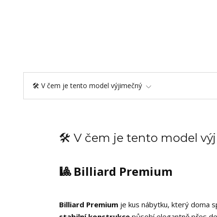
🛠️ V čem je tento model výjimečný
🛠️ V čem je tento model v
🎱 Billiard Premium
Billiard Premium
je kus nábytku, který doma spo
stabilní konstrukce
působí elegantně přes den