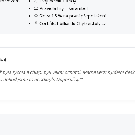
ším vozem
△ Trojúhelník + křídy
📜 Pravidla hry – karambol
💠 Sleva 15 % na první přepotažení
📄 Certifikát billiardu Chytrestoly.cz
ka)
byla rychlá a chlapi byli velmi ochotní. Máme verzi s jídelní des
k, dokud jsme to neodkryli. Doporučuji!"