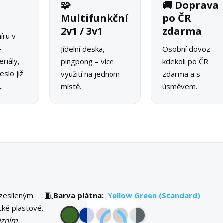
é
🧩
🚚 Doprava
o
Multifunkční
po ČR
2v1 / 3v1
zdarma
íru v
–
Jídelní deska,
Osobní dovoz
riály,
pingpong – více
kdekoli po ČR
slo již
využití na jednom
zdarma a s
.
místě.
úsměvem.
🧵
 zesíleným
Barva plátna:
Yellow Green (Standard)
ické plastové.
izním