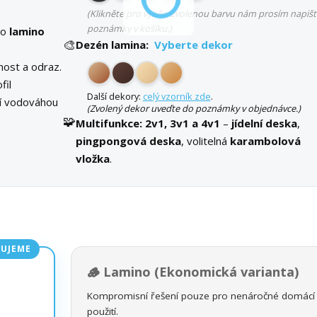
(Klikněte pro výběr. Zvolenou barvu nám prosím napišt
poznámky v košíku.)
bo
lamino
🎨
Dezén lamina:
Vyberte dekor
ost a odraz.
fil
Další dekory:
celý vzorník zde
.
ní vodováhou
(Zvolený dekor uveďte do poznámky v objednávce.)
🧩
Multifunkce:
2v1, 3v1 a 4v1
–
jídelní deska
,
pingpongová deska
, volitelná
karambolová
vložka
.
UJEME
🪵 Lamino (Ekonomická varianta)
Kompromisní řešení pouze pro nenáročné domácí
použití.