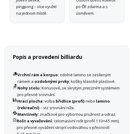
pingpong – více využití
po ČR zdarma a s
na jednom místě.
úsměvem.
Popis a provedení billiardu
🪵
Vrchní rám a korpus:
odolné lamino se zesíleným
rámem a
ozdobnými prvky
; košíky klasické plastové.
🪑
Nohy stolu:
Konusové, se skrytým
precizním
systémem
pro přesné srovnání.
🎱
Hrací plocha:
volba
břidlice (profi)
nebo
lamino
(rekreační)
– viz srovnání níže.
🔁
Mantinely:
značkové pro výbornou pružnost a odraz.
⚖️
Rošt a vyvažování:
celomasivní rošt (profil 110×45 mm),
pro přesné vyvážení strojní vodováhou s přesností
0,15 mm/1 m.