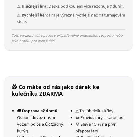
⚠️
Hlučnější hra:
Deska pod koulemi více rezonuje ("duní").
⚠️
Rychlejší běh:
Hra je výrazně rychlejší než na turnajovém
stole.
Tuto variantu volte pouze v případě velmi omezeného rozpočtu nebo
jako hračku pro menší děti.
🎁 Co máte od nás jako dárek ke
kulečníku ZDARMA
🚚
Doprava až domů:
△ Trojúhelník + křídy
Osobní dovoz naším
📜 Pravidla hry – karambol
vozem po celé ČR (žádný
💠 Sleva 15 % na první
kurýr).
přepotažení