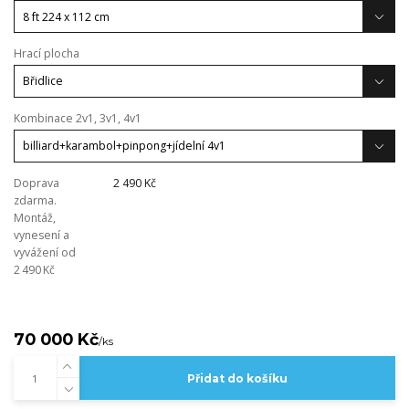
Hrací plocha
Kombinace 2v1, 3v1, 4v1
Doprava
2 490 Kč
zdarma.
Montáž,
vynesení a
vyvážení od
2 490 Kč
70 000 Kč
/
ks
Přidat do košíku