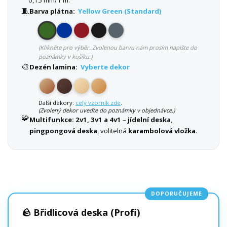
🧵
Barva plátna:
Yellow Green (Standard)
(Klikněte pro výběr. Zvolenou barvu nám prosím napište do
poznámky v košíku.)
🎨
Dezén lamina:
Vyberte dekor
Další dekory:
celý vzorník zde
.
(Zvolený dekor uveďte do poznámky v objednávce.)
🧩
Multifunkce:
2v1, 3v1 a 4v1
–
jídelní deska
,
pingpongová deska
, volitelná
karambolová vložka
.
DOPORUČUJEME
🪨 Břidlicová deska (Profi)