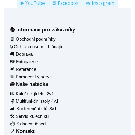
▶️ YouTube
📘 Facebook
📸 Instagram
Informace pro zákazníky
📚
📄 Obchodní podmínky
🔒 Ochrana osobních údajů
🚚 Doprava
🖼️ Fotogalerie
🌟 Reference
💬 Poradenský servis
Naše nabídka
🧰
🎱 Kulečník jídelní 2v1
🪑 Multifunkční stoly 4v1
🛋️ Konferenční stůl 3v1
🛠️ Servis kulečníků
📦 Skladem ihned
Kontakt
📍