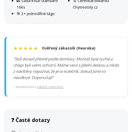
🎱 Sada koulí Standard
📄 Certifikát billiardu
16ks
Chytrestoly.cz
🎯 2× jednodílné tágo
★★★★★
Ověřený zákazník (Heureka)
"Stůl dorazil přesně podle domluvy. Montáž byla rychlá a
chlapi byli velmi ochotní. Máme verzi s jídelní deskou a nikdo
z návštěvy nepoznal, že je to kulečník, dokud jsme to
neodkryli. Doporučuji!"
– Hodnocení z
našich referencí
❓ Časté dotazy