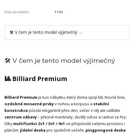
Číslo produktu:
1102
🛠️ V čem je tento model výjimečný
🛠️ V čem je tento model výjimečný
🎱 Billiard Premium
Billiard Premium
je kus nábytku, který doma spojí lidi. Rovné linie,
ozdobné mosazné prvky
v nohou a korpusu a
stabilní
konstrukce
působí elegantně přes den, večer z něj ale uděláte
centrum zábavy
– přesné mantinely, skvělý odraz a radost ze hry.
Díky
multifunkci 2v1 / 3v1 / 4v1
se přizpůsobí vašemu prostoru i
plánům:
jídelní deska
pro společné večeře,
pingpongová deska