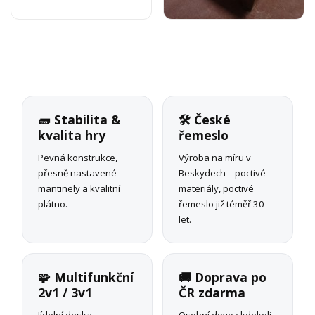
🧱 Stabilita &
🛠 České
kvalita hry
řemeslo
Pevná konstrukce,
Výroba na míru v
přesně nastavené
Beskydech – poctivé
mantinely a kvalitní
materiály, poctivé
plátno.
řemeslo již téměř 30
let.
🧩 Multifunkční
🚚 Doprava po
2v1 / 3v1
ČR zdarma
Jídelní deska,
Osobní dovoz kdekoli