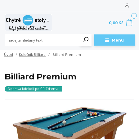
0
0,00 Kč
Menu
Úvod
Kulečník Billiard
Billiard Premium
Billiard Premium
Doprava kdekoli po ČR Zdarma.