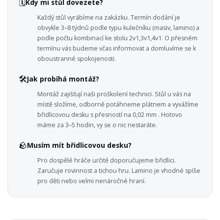
🗓️
Kdy mi stůl dovezete?
Každý stůl vyrábíme na zakázku. Termín dodání je
obvykle 3–8 týdnů podle typu kulečníku (masiv, lamino) a
podle počtu kombinací ke stolu 2v1,3v1,4v1. O přesném
termínu vás budeme včas informovat a domluvíme se k
oboustranné spokojenosti.
🛠️
Jak probíhá montáž?
Montáž zajišťují naši proškolení technici. Stůl u vás na
místě složíme, odborně potáhneme plátnem a vyvážíme
břidlicovou desku s přesností na 0,02 mm . Hotovo
máme za 3–5 hodin, vy se o nic nestaráte.
🪨
Musím mít břidlicovou desku?
Pro dospělé hráče určitě doporučujeme břidlici.
Zaručuje rovinnost a tichou hru. Lamino je vhodné spíše
pro děti nebo velmi nenáročné hraní.