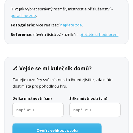
TIP:
Jak vybrat správný rozměr, místnost a příslušenství –
poradíme zde
.
Fotogalerie:
více realizací
najdete zde
.
Reference:
důvěra tisíců zákazníků –
přečtěte si hodnocení
.
📐 Vejde se mi kulečník domů?
Zadejte rozměry své místnosti a ihned zjistíte, zda máte
dost místa pro pohodlnou hru.
Délka místnosti (cm)
Šířka místnosti (cm)
Ověřit velikost stolu