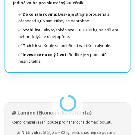
Jediná volba pro skutečný kulečník.
✅
Dokonalá rovina:
Deska je strojně broušená s
přesností 0,05 mm. Nikdy se neprohne.
✅
Stabilita:
Díky vysoké váze (100-180 kg) se stůl ani
nehne, když se o něj opřete.
✅
Tichá hra:
Koule se po břidlici valí tiše a plynule.
✅
Investice na celý život:
Břidlice je v podstatě
nezničitelná.
🪵 Lamino (Ekonomická varianta)
Kompromisní řešení pouze pro nenáročné domácí použití.
⚠️
Nižší váha:
Stůl je o ~80 kg lehčí, snadněji se posune.