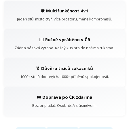
🛠️ Multifunkčnost 4v1
Jeden stůl místo čtyř. Více prostoru, méně kompromisů.
👷‍♂️ Ručně vyráběno v ČR
Žádná pásová výroba. Každý kus projde našima rukama.
🏅 Důvěra tisíců zákazníků
1000+ stolů dodaných. 1000+ příběhů spokojenosti.
🚐 Doprava po ČR zdarma
Bez příplatků. Osobně. A s úsměvem.