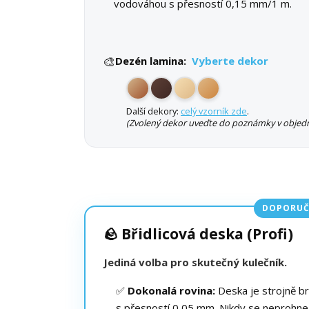
vodováhou s přesností 0,15 mm/1 m.
🎨
Dezén lamina:
Vyberte dekor
Další dekory:
celý vzorník zde
.
(Zvolený dekor uveďte do poznámky v objedn
DOPORUČ
🪨 Břidlicová deska (Profi)
Jediná volba pro skutečný kulečník.
✅
Dokonalá rovina:
Deska je strojně b
s přesností 0,05 mm. Nikdy se neprohne