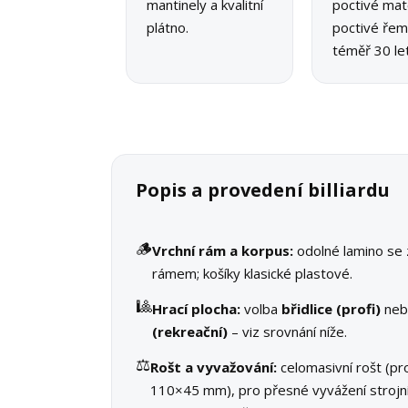
mantinely a kvalitní
poctivé mate
plátno.
poctivé řeme
téměř 30 let
Popis a provedení billiardu
🪵
Vrchní rám a korpus:
odolné lamino se
rámem; košíky klasické plastové.
🎱
Hrací plocha:
volba
břidlice (profi)
ne
(rekreační)
– viz srovnání níže.
⚖️
Rošt a vyvažování:
celomasivní rošt (pro
110×45 mm), pro přesné vyvážení strojn