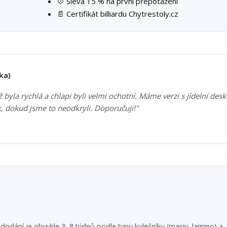
💠 Sleva 15 % na první přepotažení
📄 Certifikát billiardu Chytrestoly.cz
ka)
byla rychlá a chlapi byli velmi ochotní. Máme verzi s jídelní des
k, dokud jsme to neodkryli. Doporučuji!"
dodání je obvykle 3–8 týdnů podle typu kulečníku (masiv, lamino) a