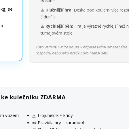
posune.
kg) se
⚠️
Hlučnější hra:
Deska pod koulemi více rezo
("duní").
 a
⚠️
Rychlejší běh:
Hra je výrazně rychlejší než 
turnajovém stole.
Tuto variantu volte pouze v případě velmi omezeného
rozpočtu nebo jako hračku pro menší děti.
k ke kulečníku ZDARMA
ším vozem
△ Trojúhelník + křídy
📜 Pravidla hry – karambol