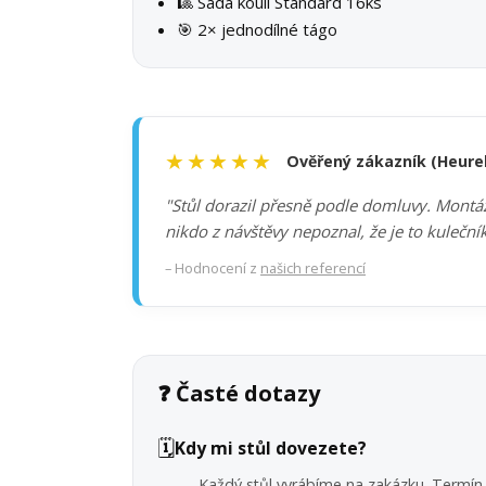
🎱 Sada koulí Standard 16ks
🎯 2× jednodílné tágo
★★★★★
Ověřený zákazník (Heure
"Stůl dorazil přesně podle domluvy. Montáž 
nikdo z návštěvy nepoznal, že je to kuleční
– Hodnocení z
našich referencí
❓ Časté dotazy
🗓️
Kdy mi stůl dovezete?
Každý stůl vyrábíme na zakázku. Termín 