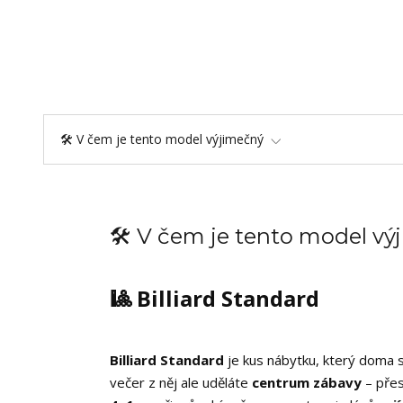
🛠️ V čem je tento model výjimečný
🛠️ V čem je tento model v
🎱 Billiard Standard
Billiard Standard
je kus nábytku, který doma sp
večer z něj ale uděláte
centrum zábavy
– přes