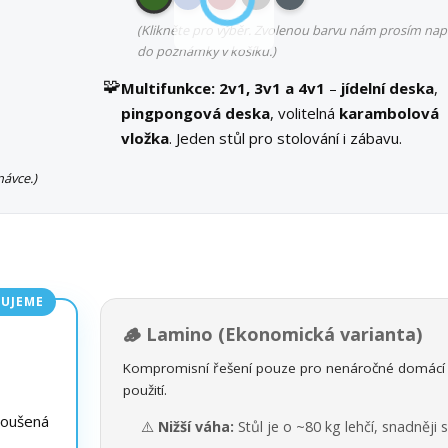
(Klikněte pro výběr. Zvolenou barvu nám prosím nap
do poznámky v košíku.)
🧩
Multifunkce:
2v1, 3v1 a 4v1
–
jídelní deska
,
pingpongová deska
, volitelná
karambolová
vložka
. Jeden stůl pro stolování i zábavu.
ávce.)
UJEME
🪵 Lamino (Ekonomická varianta)
Kompromisní řešení pouze pro nenáročné domácí
použití.
roušená
⚠️
Nižší váha:
Stůl je o ~80 kg lehčí, snadněji 
.