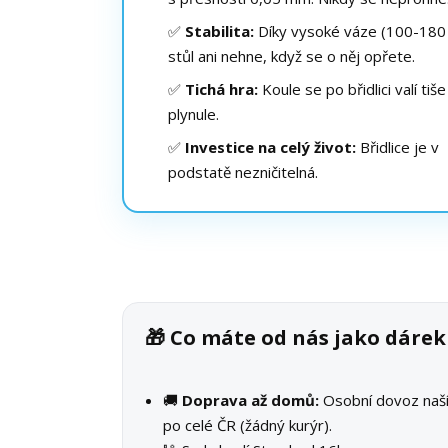
✅
Stabilita:
Díky vysoké váze (100-180 
stůl ani nehne, když se o něj opřete.
✅
Tichá hra:
Koule se po břidlici valí tiše
plynule.
✅
Investice na celý život:
Břidlice je v
podstatě nezničitelná.
🎁 Co máte od nás jako dáre
🚚
Doprava až domů:
Osobní dovoz na
po celé ČR (žádný kurýr).