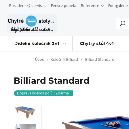
Poradenský servis
Fénix z popela
Reference
Fotogalerie
Jídelní kulečník 2v1
Chytrý stůl 4v1
Úvod
Kulečník Billiard
Billiard Standard
Billiard Standard
Doprava kdekoli po ČR Zdarma.