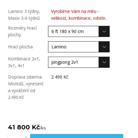
Lamino 3 týdny,
Vyrobíme Vám na míru -
Masiv 3-6 týdnů
velikost, kombinace, odstín.
Rozměry hrací
plochy
Hrací plocha
Kombinace 2v1,
3v1, 4v1
Doprava zdarma.
2 490 Kč
Montáž, vynesení
a vyvážení od
2 490 Kč
41 800 Kč
/
ks