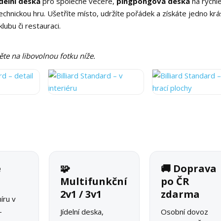
ídelní deska
pro společné večeře,
pingpongová deska
na rychl
echnickou hru. Ušetříte místo, udržíte pořádek a získáte jedno kr
lubu či restauraci.
něte na libovolnou fotku níže.
é
🧩
🚚 Doprava
o
Multifunkční
po ČR
2v1 / 3v1
zdarma
íru v
–
Jídelní deska,
Osobní dovoz