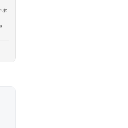
nuje
na