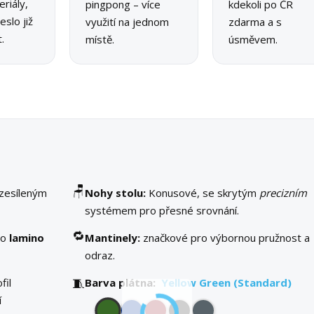
riály,
pingpong – více
kdekoli po ČR
slo již
využití na jednom
zdarma a s
.
místě.
úsměvem.
🪑
 zesíleným
Nohy stolu:
Konusové, se skrytým
precizním
systémem pro přesné srovnání.
🔁
bo
lamino
Mantinely:
značkové pro výbornou pružnost a
odraz.
🧵
fil
Barva plátna:
Yellow Green (Standard)
í