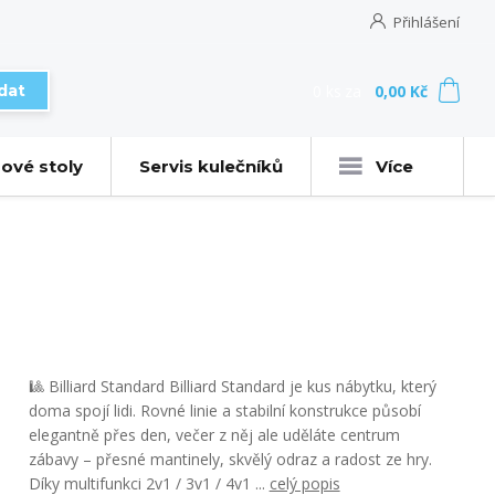
Přihlášení
0
ks
za
0,00 Kč
dat
ové stoly
Servis kulečníků
Více
🎱 Billiard Standard Billiard Standard je kus nábytku, který
doma spojí lidi. Rovné linie a stabilní konstrukce působí
elegantně přes den, večer z něj ale uděláte centrum
zábavy – přesné mantinely, skvělý odraz a radost ze hry.
Díky multifunkci 2v1 / 3v1 / 4v1 ...
celý popis