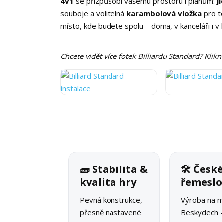
4v1
se přizpůsobí vašemu prostoru i plánům:
j
souboje a volitelná
karambolová vložka
pro t
místo, kde budete spolu – doma, v kanceláři i v k
Chcete vidět více fotek Billiardu Standard? Klik
🧱 Stabilita &
🛠 Česk
kvalita hry
řemesl
Pevná konstrukce,
Výroba na m
přesně nastavené
Beskydech 