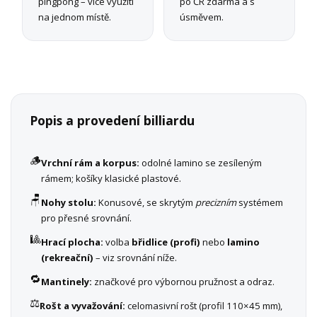
pingpong – více využití
po ČR zdarma a s
na jednom místě.
úsměvem.
Popis a provedení billiardu
🪵
Vrchní rám a korpus:
odolné lamino se zesíleným
rámem; košíky klasické plastové.
🪑
Nohy stolu:
Konusové, se skrytým
precizním
systémem
pro přesné srovnání.
🎱
Hrací plocha:
volba
břidlice (profi)
nebo
lamino
(rekreační)
– viz srovnání níže.
🔁
Mantinely:
značkové pro výbornou pružnost a odraz.
⚖️
Rošt a vyvažování:
celomasivní rošt (profil 110×45 mm),