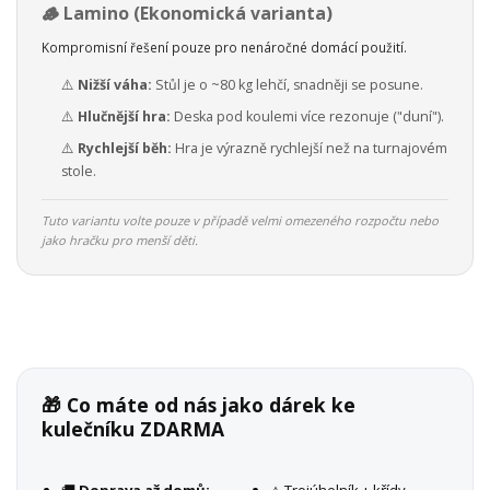
🪵 Lamino (Ekonomická varianta)
Kompromisní řešení pouze pro nenáročné domácí použití.
⚠️
Nižší váha:
Stůl je o ~80 kg lehčí, snadněji se posune.
⚠️
Hlučnější hra:
Deska pod koulemi více rezonuje ("duní").
⚠️
Rychlejší běh:
Hra je výrazně rychlejší než na turnajovém
stole.
Tuto variantu volte pouze v případě velmi omezeného rozpočtu nebo
jako hračku pro menší děti.
🎁 Co máte od nás jako dárek ke
kulečníku ZDARMA
🚚
Doprava až domů:
△ Trojúhelník + křídy