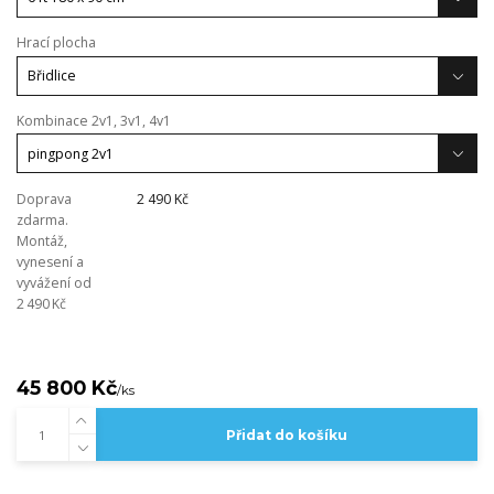
Hrací plocha
Kombinace 2v1, 3v1, 4v1
Doprava
2 490 Kč
zdarma.
Montáž,
vynesení a
vyvážení od
2 490 Kč
45 800 Kč
/
ks
Přidat do košíku