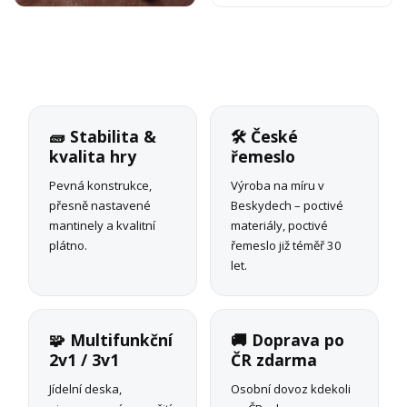
🧱 Stabilita &
🛠 České
kvalita hry
řemeslo
Pevná konstrukce,
Výroba na míru v
přesně nastavené
Beskydech – poctivé
mantinely a kvalitní
materiály, poctivé
plátno.
řemeslo již téměř 30
let.
🧩 Multifunkční
🚚 Doprava po
2v1 / 3v1
ČR zdarma
Jídelní deska,
Osobní dovoz kdekoli