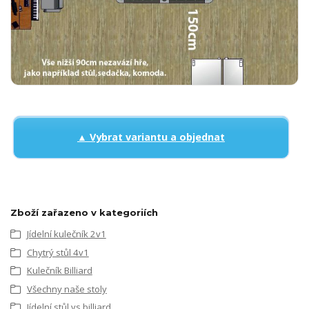
▲ Vybrat variantu a objednat
Zboží zařazeno v kategoriích
Jídelní kulečník 2v1
Chytrý stůl 4v1
Kulečník Billiard
Všechny naše stoly
Jídelní stůl vs billiard