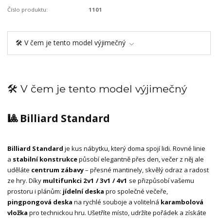
Číslo produktu:
1101
🛠️ V čem je tento model výjimečný
🛠️ V čem je tento model výjimečný
🎱 Billiard Standard
Billiard Standard
je kus nábytku, který doma spojí lidi. Rovné linie
a
stabilní konstrukce
působí elegantně přes den, večer z něj ale
uděláte
centrum zábavy
– přesné mantinely, skvělý odraz a radost
ze hry. Díky
multifunkci 2v1 / 3v1 / 4v1
se přizpůsobí vašemu
prostoru i plánům:
jídelní deska
pro společné večeře,
pingpongová deska
na rychlé souboje a volitelná
karambolová
vložka
pro technickou hru. Ušetříte místo, udržíte pořádek a získáte