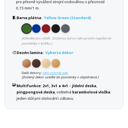
pro přesné vyvážení strojní vodováhou s přesností
0,15 mm/1 m.
🧵
Barva plátna:
Yellow Green (Standard)
(Klikněte pro výběr. Zvolenou barvu nám prosím napište do
poznámky v košíku.)
🎨
Dezén lamina:
Vyberte dekor
Další dekory:
celý vzorník zde
.
(Zvolený dekor uveďte do poznámky v objednávce.)
🧩
Multifunkce:
2v1, 3v1 a 4v1
–
jídelní deska
,
pingpongová deska
, volitelná
karambolová vložka
.
Jeden stůl pro stolování i zábavu.