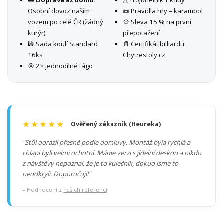
Osobní dovoz naším
📜 Pravidla hry – karambol
vozem po celé ČR (žádný
💠 Sleva 15 % na první
kurýr).
přepotažení
🎱 Sada koulí Standard
📄 Certifikát billiardu
16ks
Chytrestoly.cz
🎯 2× jednodílné tágo
★★★★★
Ověřený zákazník (Heureka)
"Stůl dorazil přesně podle domluvy. Montáž byla rychlá a
chlapi byli velmi ochotní. Máme verzi s jídelní deskou a nikdo
z návštěvy nepoznal, že je to kulečník, dokud jsme to
neodkryli. Doporučuji!"
– Hodnocení z
našich referencí