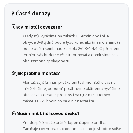
❓ Časté dotazy
🗓️
Kdy mi stůl dovezete?
Každý stůl vyrábíme na zakázku. Termín dodání je
obvykle 3–8 týdnů podle typu kulečníku (masiv, lamino) a
podle počtu kombinací ke stolu 2v1,3v1,4v1. O přesném
termínu vás budeme včas informovat a domluvíme se k
oboustranné spokojenosti.
🛠️
Jak probíhá montáž?
Montáž zajišťují naši proškolení technici. Stůl u vás na
místě složíme, odborně potáhneme plátnem a vyvážíme
břidlicovou desku s přesností na 0,02 mm . Hotovo
máme za 3–5 hodin, vy se o nic nestaráte.
🪨
Musím mít břidlicovou desku?
Pro dospělé hráče určitě doporučujeme břidlici.
Zaručuje rovinnost a tichou hru. Lamino je vhodné spíše