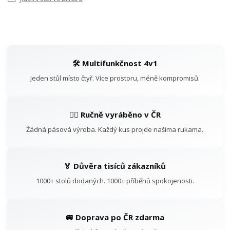
🛠️ Multifunkčnost 4v1
Jeden stůl místo čtyř. Více prostoru, méně kompromisů.
👷‍♂️ Ručně vyráběno v ČR
Žádná pásová výroba. Každý kus projde našima rukama.
🏅 Důvěra tisíců zákazníků
1000+ stolů dodaných. 1000+ příběhů spokojenosti.
🚐 Doprava po ČR zdarma