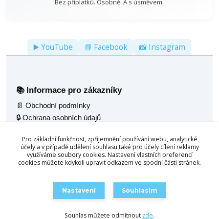
Bez příplatků. Osobně. A s úsměvem.
▶️ YouTube
📘 Facebook
📸 Instagram
Informace pro zákazníky
📚
📄 Obchodní podmínky
🔒 Ochrana osobních údajů
🚚 Doprava
Pro základní funkčnost, zpříjemnění používání webu, analytické
🖼️ Fotogalerie
účely a v případě udělení souhlasu také pro účely cílení reklamy
🌟 Reference
využíváme soubory cookies. Nastavení vlastních preferencí
cookies můžete kdykoli upravit odkazem ve spodní části stránek.
💬 Poradenský servis
Naše nabídka
🧰
Nastavení
Souhlasím
🎱 Kulečník jídelní 2v1
🛒 Objednat / Poptat
🪑 Multifunkční stoly 4v1
Souhlas můžete odmítnout
zde
.
🛋️ Konferenční stůl 3v1