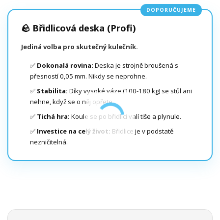
DOPORUČUJEME
🪨 Břidlicová deska (Profi)
Jediná volba pro skutečný kulečník.
✅
Dokonalá rovina:
Deska je strojně broušená s
přesností 0,05 mm. Nikdy se neprohne.
✅
Stabilita:
Díky vysoké váze (100-180 kg) se stůl ani
nehne, když se o něj opřete.
✅
Tichá hra:
Koule se po břidlici valí tiše a plynule.
✅
Investice na celý život:
Břidlice je v podstatě
nezničitelná.