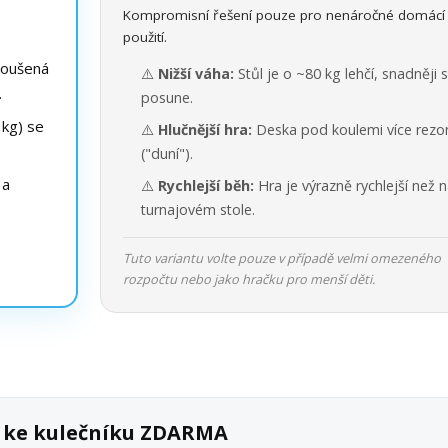
Kompromisní řešení pouze pro nenáročné domácí
použití.
roušená
⚠️
Nižší váha:
Stůl je o ~80 kg lehčí, snadněji 
.
posune.
kg) se
⚠️
Hlučnější hra:
Deska pod koulemi více rezo
("duní").
 a
⚠️
Rychlejší běh:
Hra je výrazně rychlejší než 
turnajovém stole.
Tuto variantu volte pouze v případě velmi omezeného
rozpočtu nebo jako hračku pro menší děti.
k ke kulečníku ZDARMA