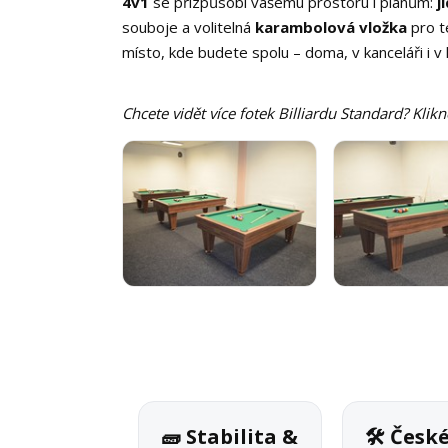
4v1
se přizpůsobí vašemu prostoru i plánům:
j
souboje a volitelná
karambolová vložka
pro t
místo, kde budete spolu – doma, v kanceláři i v k
Chcete vidět více fotek Billiardu Standard? Klik
🧱 Stabilita &
🛠 Česk