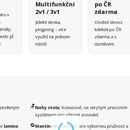
o
Multifunkční
po ČR
2v1 / 3v1
zdarma
íru v
–
Jídelní deska,
Osobní dovoz
riály,
pingpong – více
kdekoli po ČR
slo již
využití na jednom
zdarma a s
.
místě.
úsměvem.
🪑
 zesíleným
Nohy stolu:
Konusové, se skrytým
precizním
systémem pro přesné srovnání.
🔁
bo
lamino
Mantinely:
značkové pro výbornou pružnost a