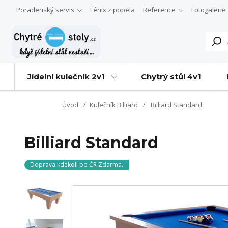
Poradenský servis
Fénix z popela
Reference
Fotogalerie
Jídelní kulečník 2v1
Chytrý stůl 4v1
Úvod
Kulečník Billiard
Billiard Standard
Billiard Standard
Doprava kdekoli po ČR Zdarma.