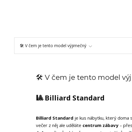
🛠️ V čem je tento model výjimečný
🛠️ V čem je tento model v
🎱 Billiard Standard
Billiard Standard
je kus nábytku, který doma sp
večer z něj ale uděláte
centrum zábavy
– přes