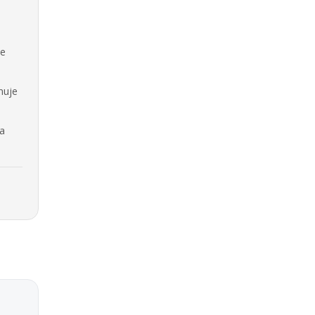
se
nuje
na