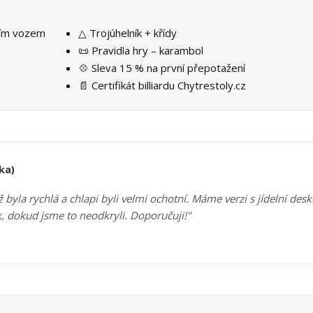
ším vozem
△ Trojúhelník + křídy
📜 Pravidla hry – karambol
💠 Sleva 15 % na první přepotažení
📄 Certifikát billiardu Chytrestoly.cz
ka)
byla rychlá a chlapi byli velmi ochotní. Máme verzi s jídelní des
k, dokud jsme to neodkryli. Doporučuji!"