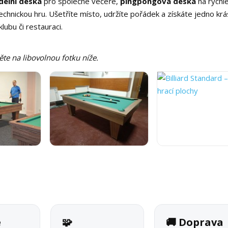
ídelní deska
pro společné večeře,
pingpongová deska
na rychl
echnickou hru. Ušetříte místo, udržíte pořádek a získáte jedno kr
lubu či restauraci.
něte na libovolnou fotku níže.
é
🧩
🚚 Doprava