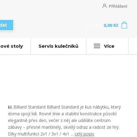
Přihlášení
0
ks
za
0,00 Kč
dat
ové stoly
Servis kulečníků
Více
🎱 Billiard Standard Billiard Standard je kus nábytku, který
doma spojí lidi. Rovné linie a stabilní konstrukce působí
elegantně přes den, večer z něj ale uděláte centrum
zábavy – přesné mantinely, skvělý odraz a radost ze hry.
Díky multifunkci 2v1 / 3v1 / 4v1 ...
celý popis