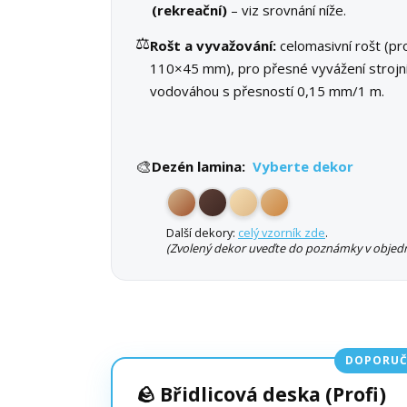
(rekreační)
– viz srovnání níže.
⚖️
Rošt a vyvažování:
celomasivní rošt (pro
110×45 mm), pro přesné vyvážení strojn
vodováhou s přesností 0,15 mm/1 m.
🎨
Dezén lamina:
Vyberte dekor
Další dekory:
celý vzorník zde
.
(Zvolený dekor uveďte do poznámky v objedn
DOPORUČ
🪨 Břidlicová deska (Profi)