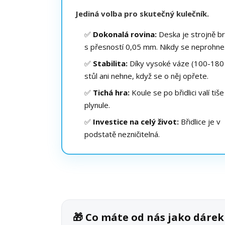
Jediná volba pro skutečný kulečník.
✅
Dokonalá rovina:
Deska je strojně b
s přesností 0,05 mm. Nikdy se neprohne
✅
Stabilita:
Díky vysoké váze (100-180 
stůl ani nehne, když se o něj opřete.
✅
Tichá hra:
Koule se po břidlici valí tiše
plynule.
✅
Investice na celý život:
Břidlice je v
podstatě nezničitelná.
🎁 Co máte od nás jako dáre