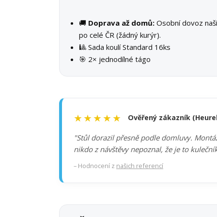
🚚
Doprava až domů:
Osobní dovoz na
po celé ČR (žádný kurýr).
🎱 Sada koulí Standard 16ks
🎯 2× jednodílné tágo
★★★★★
Ověřený zákazník (Heure
"Stůl dorazil přesně podle domluvy. Montáž 
nikdo z návštěvy nepoznal, že je to kuleční
– Hodnocení z
našich referencí