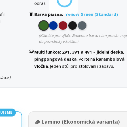
odraz.
🧵
fil
Barva plátna:
Yellow Green (Standard)
í
(Klikněte pro výběr. Zvolenou barvu nám prosím nap
do poznámky v košíku.)
🧩
Multifunkce:
2v1, 3v1 a 4v1
–
jídelní deska
,
pingpongová deska
, volitelná
karambolová
vložka
. Jeden stůl pro stolování i zábavu.
ávce.)
UJEME
🪵 Lamino (Ekonomická varianta)