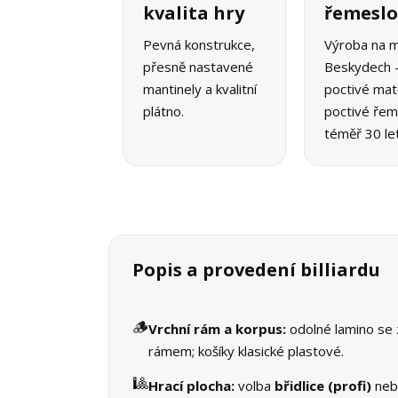
kvalita hry
řemesl
Pevná konstrukce,
Výroba na m
přesně nastavené
Beskydech 
mantinely a kvalitní
poctivé mate
plátno.
poctivé řeme
téměř 30 let
Popis a provedení billiardu
🪵
Vrchní rám a korpus:
odolné lamino se
rámem; košíky klasické plastové.
🎱
Hrací plocha:
volba
břidlice (profi)
ne