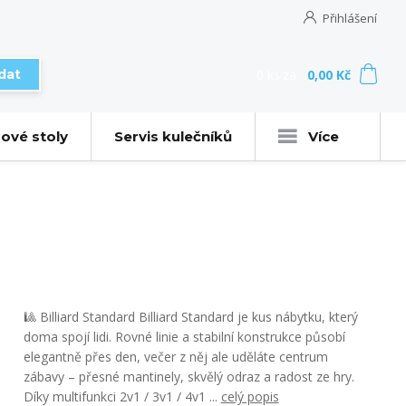
Přihlášení
0
ks
za
0,00 Kč
dat
ové stoly
Servis kulečníků
Více
🎱 Billiard Standard Billiard Standard je kus nábytku, který
doma spojí lidi. Rovné linie a stabilní konstrukce působí
elegantně přes den, večer z něj ale uděláte centrum
zábavy – přesné mantinely, skvělý odraz a radost ze hry.
Díky multifunkci 2v1 / 3v1 / 4v1 ...
celý popis