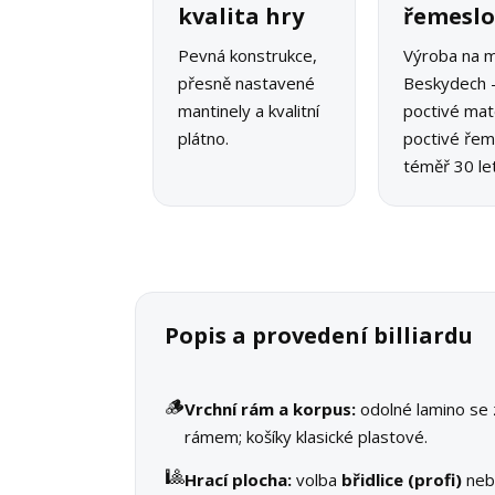
kvalita hry
řemesl
Pevná konstrukce,
Výroba na m
přesně nastavené
Beskydech 
mantinely a kvalitní
poctivé mate
plátno.
poctivé řeme
téměř 30 let
Popis a provedení billiardu
🪵
Vrchní rám a korpus:
odolné lamino se
rámem; košíky klasické plastové.
🎱
Hrací plocha:
volba
břidlice (profi)
ne