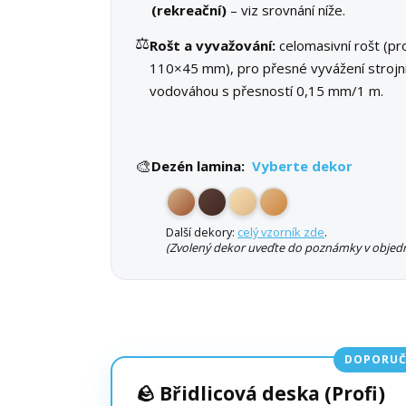
(rekreační)
– viz srovnání níže.
⚖️
Rošt a vyvažování:
celomasivní rošt (pro
110×45 mm), pro přesné vyvážení strojn
vodováhou s přesností 0,15 mm/1 m.
🎨
Dezén lamina:
Vyberte dekor
Další dekory:
celý vzorník zde
.
(Zvolený dekor uveďte do poznámky v objedn
DOPORUČ
🪨 Břidlicová deska (Profi)