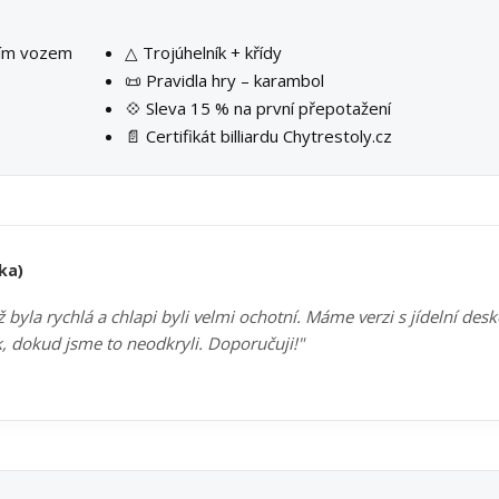
ším vozem
△ Trojúhelník + křídy
📜 Pravidla hry – karambol
💠 Sleva 15 % na první přepotažení
📄 Certifikát billiardu Chytrestoly.cz
ka)
byla rychlá a chlapi byli velmi ochotní. Máme verzi s jídelní des
k, dokud jsme to neodkryli. Doporučuji!"