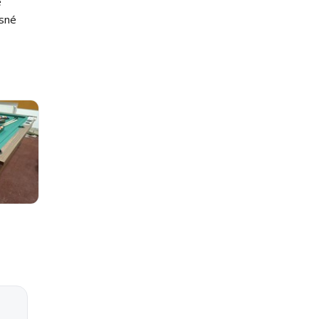
é
ásné