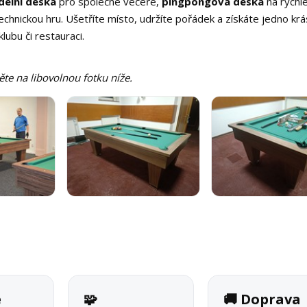
ídelní deska
pro společné večeře,
pingpongová deska
na rychl
echnickou hru. Ušetříte místo, udržíte pořádek a získáte jedno kr
lubu či restauraci.
něte na libovolnou fotku níže.
é
🧩
🚚 Doprava