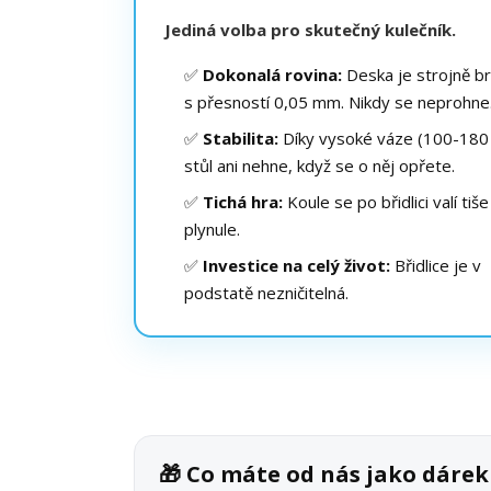
Jediná volba pro skutečný kulečník.
✅
Dokonalá rovina:
Deska je strojně b
s přesností 0,05 mm. Nikdy se neprohne
✅
Stabilita:
Díky vysoké váze (100-180 
stůl ani nehne, když se o něj opřete.
✅
Tichá hra:
Koule se po břidlici valí tiše
plynule.
✅
Investice na celý život:
Břidlice je v
podstatě nezničitelná.
🎁 Co máte od nás jako dáre