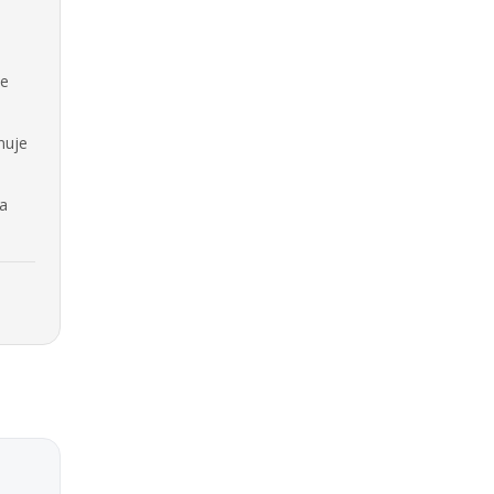
se
nuje
na