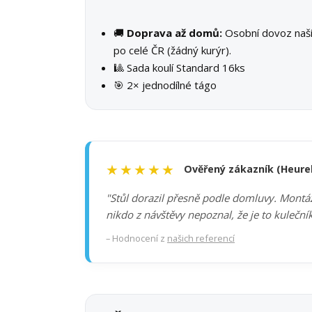
🚚
Doprava až domů:
Osobní dovoz na
po celé ČR (žádný kurýr).
🎱 Sada koulí Standard 16ks
🎯 2× jednodílné tágo
★★★★★
Ověřený zákazník (Heure
"Stůl dorazil přesně podle domluvy. Montáž 
nikdo z návštěvy nepoznal, že je to kuleční
– Hodnocení z
našich referencí