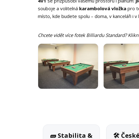
4v1
se přizpůsobí vašemu prostoru i plánům:
j
souboje a volitelná
karambolová vložka
pro t
místo, kde budete spolu – doma, v kanceláři i v k
Chcete vidět více fotek Billiardu Standard? Klik
🧱 Stabilita &
🛠 Česk