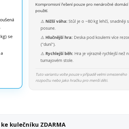
Kompromisní řešení pouze pro nenáročné domácí
použití.
roušená
⚠️
Nižší váha:
Stůl je o ~80 kg lehčí, snadněji 
.
posune.
kg) se
⚠️
Hlučnější hra:
Deska pod koulemi více rezo
("duní").
 a
⚠️
Rychlejší běh:
Hra je výrazně rychlejší než 
turnajovém stole.
Tuto variantu volte pouze v případě velmi omezeného
rozpočtu nebo jako hračku pro menší děti.
k ke kulečníku ZDARMA