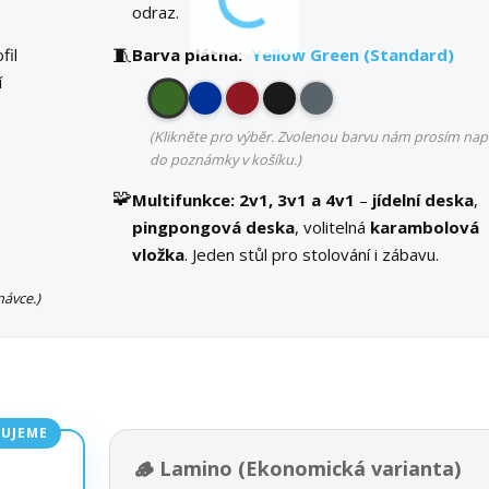
odraz.
🧵
fil
Barva plátna:
Yellow Green (Standard)
í
(Klikněte pro výběr. Zvolenou barvu nám prosím nap
do poznámky v košíku.)
🧩
Multifunkce:
2v1, 3v1 a 4v1
–
jídelní deska
,
pingpongová deska
, volitelná
karambolová
vložka
. Jeden stůl pro stolování i zábavu.
ávce.)
UJEME
🪵 Lamino (Ekonomická varianta)