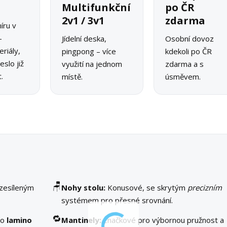
o
Multifunkční
po ČR
2v1 / 3v1
zdarma
íru v
–
Jídelní deska,
Osobní dovoz
riály,
pingpong – více
kdekoli po ČR
slo již
využití na jednom
zdarma a s
.
místě.
úsměvem.
🪑
 zesíleným
Nohy stolu:
Konusové, se skrytým
precizním
systémem pro přesné srovnání.
🔁
bo
lamino
Mantinely:
značkové pro výbornou pružnost a