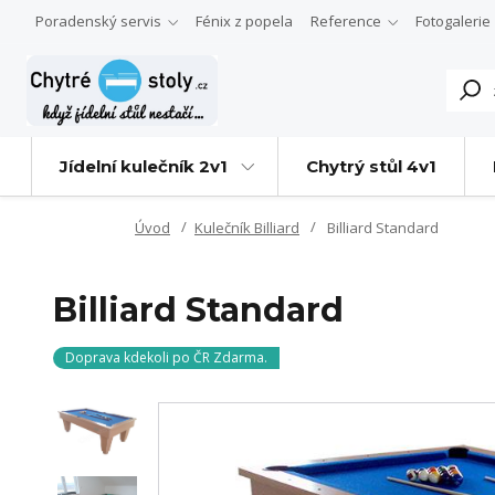
Poradenský servis
Fénix z popela
Reference
Fotogalerie
Jídelní kulečník 2v1
Chytrý stůl 4v1
Úvod
Kulečník Billiard
Billiard Standard
Billiard Standard
Doprava kdekoli po ČR Zdarma.