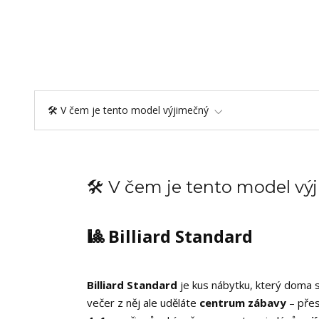
🛠️ V čem je tento model výjimečný
🛠️ V čem je tento model v
🎱 Billiard Standard
Billiard Standard
je kus nábytku, který doma sp
večer z něj ale uděláte
centrum zábavy
– přes