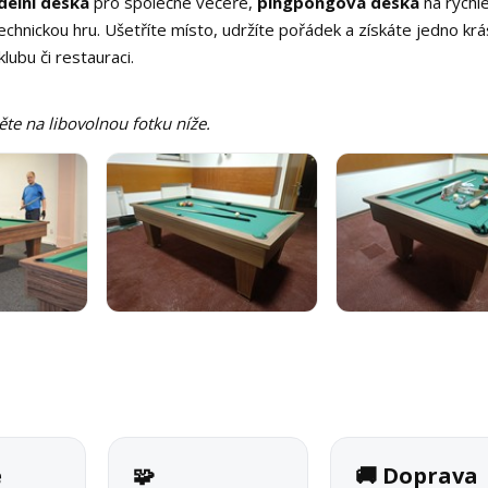
ídelní deska
pro společné večeře,
pingpongová deska
na rychl
echnickou hru. Ušetříte místo, udržíte pořádek a získáte jedno kr
lubu či restauraci.
něte na libovolnou fotku níže.
é
🧩
🚚 Doprava