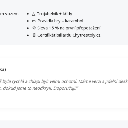
ším vozem
△ Trojúhelník + křídy
📜 Pravidla hry – karambol
💠 Sleva 15 % na první přepotažení
📄 Certifikát billiardu Chytrestoly.cz
ka)
byla rychlá a chlapi byli velmi ochotní. Máme verzi s jídelní des
k, dokud jsme to neodkryli. Doporučuji!"