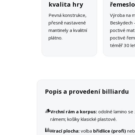
kvalita hry
řemesl
Pevná konstrukce,
Výroba na m
přesně nastavené
Beskydech 
mantinely a kvalitní
poctivé mate
plátno.
poctivé řeme
téměř 30 let
Popis a provedení billiardu
🪵
Vrchní rám a korpus:
odolné lamino se
rámem; košíky klasické plastové.
🎱
Hrací plocha:
volba
břidlice (profi)
ne