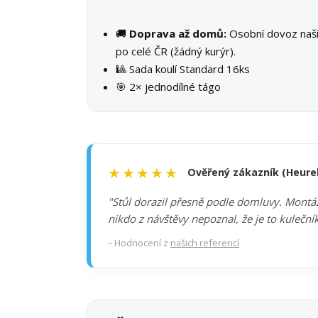
🚚
Doprava až domů:
Osobní dovoz na
po celé ČR (žádný kurýr).
🎱 Sada koulí Standard 16ks
🎯 2× jednodílné tágo
★★★★★
Ověřený zákazník (Heure
"Stůl dorazil přesně podle domluvy. Montáž 
nikdo z návštěvy nepoznal, že je to kuleční
– Hodnocení z
našich referencí