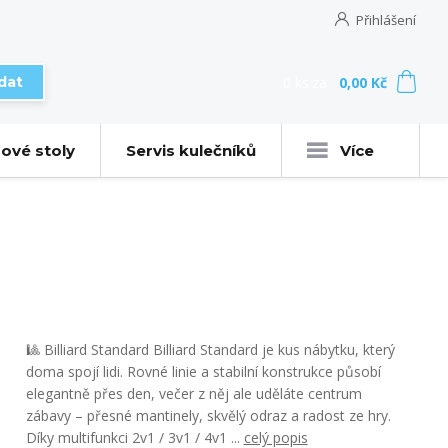
Přihlášení
0
ks
za
0,00 Kč
dat
ové stoly
Servis kulečníků
Více
🎱 Billiard Standard Billiard Standard je kus nábytku, který
doma spojí lidi. Rovné linie a stabilní konstrukce působí
elegantně přes den, večer z něj ale uděláte centrum
zábavy – přesné mantinely, skvělý odraz a radost ze hry.
Díky multifunkci 2v1 / 3v1 / 4v1 ...
celý popis