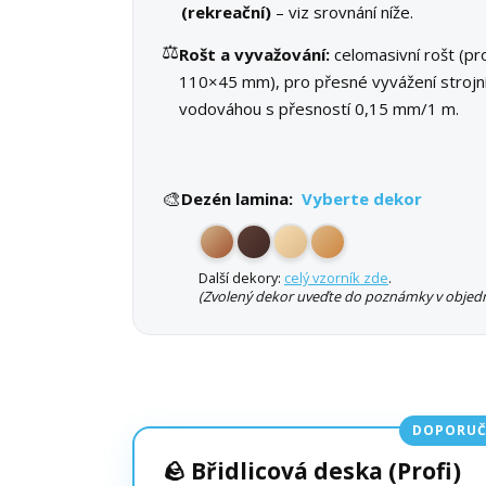
(rekreační)
– viz srovnání níže.
⚖️
Rošt a vyvažování:
celomasivní rošt (pro
110×45 mm), pro přesné vyvážení strojn
vodováhou s přesností 0,15 mm/1 m.
🎨
Dezén lamina:
Vyberte dekor
Další dekory:
celý vzorník zde
.
(Zvolený dekor uveďte do poznámky v objedn
DOPORUČ
🪨 Břidlicová deska (Profi)