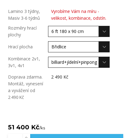
Lamino 3 týdny,
Vyrobíme Vám na míru -
Masiv 3-6 týdnů
velikost, kombinace, odstín.
Rozměry hrací
plochy
Hrací plocha
Kombinace 2v1,
3v1, 4v1
Doprava zdarma.
2 490 Kč
Montáž, vynesení
a vyvážení od
2 490 Kč
51 400 Kč
/
ks