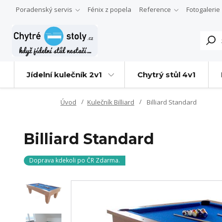
Poradenský servis
Fénix z popela
Reference
Fotogalerie
Jídelní kulečník 2v1
Chytrý stůl 4v1
Úvod
Kulečník Billiard
Billiard Standard
Billiard Standard
Doprava kdekoli po ČR Zdarma.