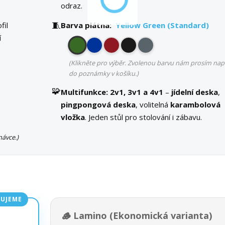
odraz.
🧵
fil
Barva plátna:
Yellow Green (Standard)
í
(Klikněte pro výběr. Zvolenou barvu nám prosím nap
do poznámky v košíku.)
🧩
Multifunkce:
2v1, 3v1 a 4v1
–
jídelní deska
,
pingpongová deska
, volitelná
karambolová
vložka
. Jeden stůl pro stolování i zábavu.
ávce.)
UJEME
🪵 Lamino (Ekonomická varianta)