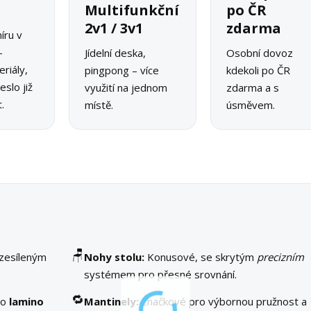
o
Multifunkční
po ČR
2v1 / 3v1
zdarma
íru v
–
Jídelní deska,
Osobní dovoz
riály,
pingpong – více
kdekoli po ČR
slo již
využití na jednom
zdarma a s
.
místě.
úsměvem.
🪑
 zesíleným
Nohy stolu:
Konusové, se skrytým
precizním
systémem pro přesné srovnání.
🔁
bo
lamino
Mantinely:
značkové pro výbornou pružnost a