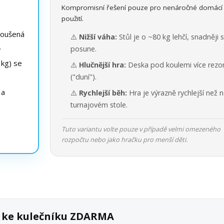
Kompromisní řešení pouze pro nenáročné domácí
použití.
roušená
⚠️
Nižší váha:
Stůl je o ~80 kg lehčí, snadněji 
.
posune.
kg) se
⚠️
Hlučnější hra:
Deska pod koulemi více rezo
("duní").
 a
⚠️
Rychlejší běh:
Hra je výrazně rychlejší než 
turnajovém stole.
Tuto variantu volte pouze v případě velmi omezeného
rozpočtu nebo jako hračku pro menší děti.
k ke kulečníku ZDARMA