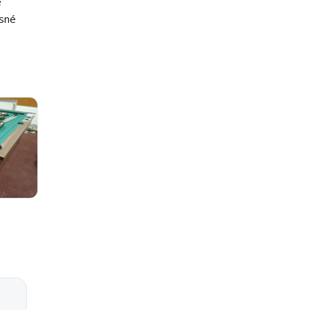
é
ásné