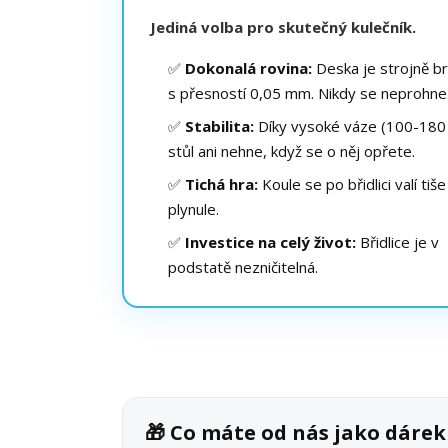
Jediná volba pro skutečný kulečník.
✅
Dokonalá rovina:
Deska je strojně b
s přesností 0,05 mm. Nikdy se neprohne
✅
Stabilita:
Díky vysoké váze (100-180 
stůl ani nehne, když se o něj opřete.
✅
Tichá hra:
Koule se po břidlici valí tiše
plynule.
✅
Investice na celý život:
Břidlice je v
podstatě nezničitelná.
🎁 Co máte od nás jako dáre