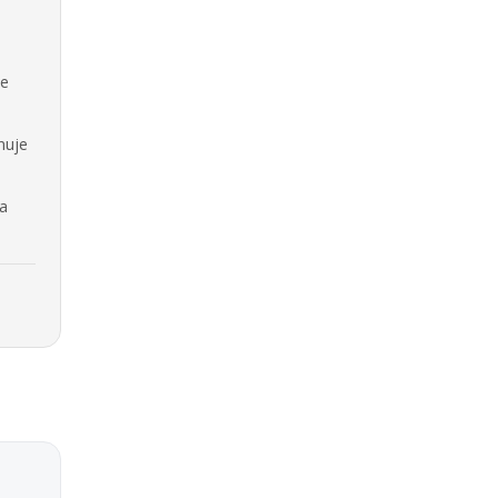
se
nuje
na