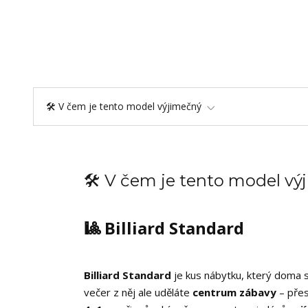
🛠️ V čem je tento model výjimečný
🛠️ V čem je tento model v
🎱 Billiard Standard
Billiard Standard
je kus nábytku, který doma sp
večer z něj ale uděláte
centrum zábavy
– přes