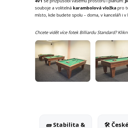
4v1
se přizpůsobí vašemu prostoru i plánům:
j
souboje a volitelná
karambolová vložka
pro t
místo, kde budete spolu – doma, v kanceláři i v k
Chcete vidět více fotek Billiardu Standard? Klik
🧱 Stabilita &
🛠 Česk