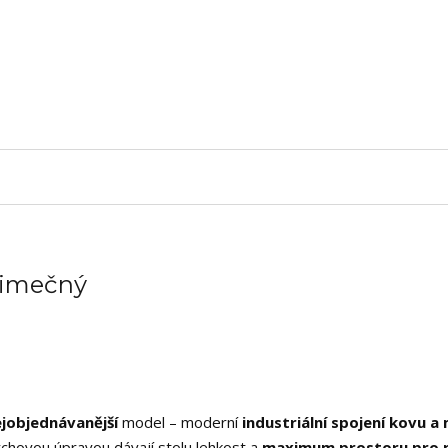
ýjimečný
ejobjednávanější
model – moderní
industriální spojení kovu a
chovou úpravou dávají stolu lehkost a
maximum prostoru pro 