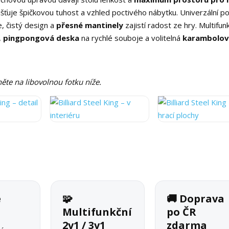
išťuje špičkovou tuhost a vzhled poctivého nábytku. Univerzální po
ie, čistý design a
přesné mantinely
zajistí radost ze hry. Multifu
,
pingpongová deska
na rychlé souboje a volitelná
karambolov
kněte na libovolnou fotku níže.
é
🧩
🚚 Doprava
o
Multifunkční
po ČR
2v1 / 3v1
zdarma