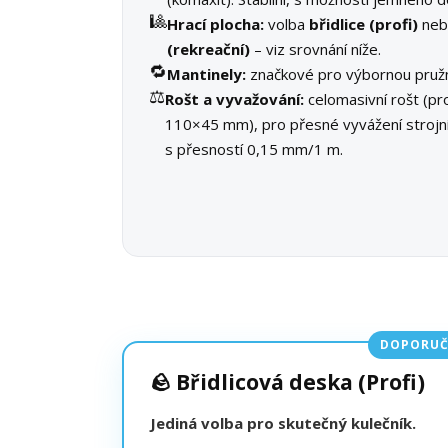
🎱
Hrací plocha:
volba
břidlice (profi)
ne
(rekreační)
– viz srovnání níže.
🔁
Mantinely:
značkové pro výbornou pružn
⚖️
Rošt a vyvažování:
celomasivní rošt (pro
110×45 mm), pro přesné vyvážení stroj
s přesností 0,15 mm/1 m.
DOPORUČ
🪨 Břidlicová deska (Profi)
Jediná volba pro skutečný kulečník.