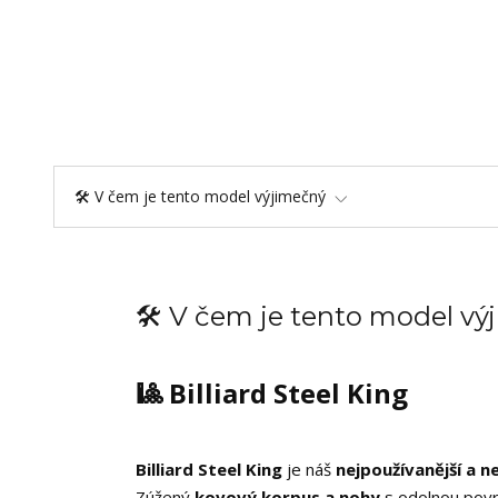
🛠️ V čem je tento model výjimečný
🛠️ V čem je tento model v
🎱 Billiard Steel King
Billiard Steel King
je náš
nejpoužívanější a n
Zúžený
kovový korpus a nohy
s odolnou povr