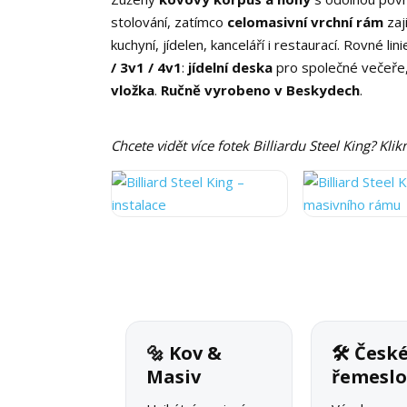
stolování, zatímco
celomasivní vrchní rám
zaj
kuchyní, jídelen, kanceláří i restaurací. Rovné lin
/ 3v1 / 4v1
:
jídelní deska
pro společné večeře
vložka
.
Ručně vyrobeno v Beskydech
.
Chcete vidět více fotek Billiardu Steel King? Kli
🔩 Kov &
🛠 Česk
Masiv
řemesl