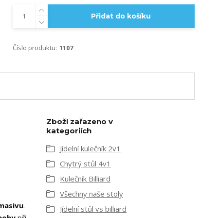
Přidat do košíku
Číslo produktu:
1107
Zboží zařazeno v
kategoriích
Jídelní kulečník 2v1
Chytrý stůl 4v1
Kulečník Billiard
Všechny naše stoly
 masivu
.
Jídelní stůl vs billiard
nohy
při