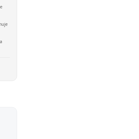
se
nuje
na