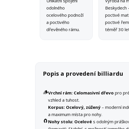
Unikátní spojení
Výroba na m
odolného
Beskydech 
ocelového podnoží
poctivé mate
a poctivého
poctivé řeme
dřevěného rámu.
téměř 30 let
Popis a provedení billiardu
🪵
Vrchní rám:
Celomasivní dřevo
pro pr
vzhled a tuhost.
Korpus:
Ocelový, zúžený
– moderní indu
a maximum místa pro nohy.
🧲
Nohy stolu:
Ocelové
s odolným práško
(komaxit). Stabilní, s možností jemného d