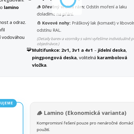
🪵
Dřevěný vrchní rám:
Odstín moření a laku
bo
lamino
doladíme na přání.
ost a odraz.
🧲
Kovové nohy:
Práškový lak (komaxit) v libovo
fil
odstínu RAL.
ní vodováhou
(Detaily barev a vzorníky s vámi vyřešíme individuálně p
objednávce.)
🧩
Multifunkce:
2v1, 3v1 a 4v1
–
jídelní deska
,
pingpongová deska
, volitelná
karambolová
vložka
.
UJEME
🪵 Lamino (Ekonomická varianta)
Kompromisní řešení pouze pro nenáročné domácí
použití.