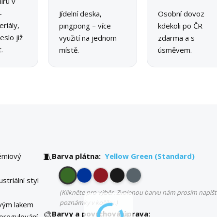
íru v
–
Jídelní deska,
Osobní dovoz
riály,
pingpong – více
kdekoli po ČR
slo již
využití na jednom
zdarma a s
.
místě.
úsměvem.
🧵
émiový
Barva plátna:
Yellow Green (Standard)
striální styl
(Klikněte pro výběr. Zvolenou barvu nám prosím napišt
poznámky v košíku.)
vým lakem
🎨
Barvy a povrchová úprava:
oregulování.