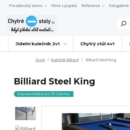
Poradenský servis
Fénix z popela
Reference
Fotogalerie
Jídelní kulečník 2v1
Chytrý stůl 4v1
Úvod
Kulečník Billiard
Billiard Steel King
Billiard Steel King
Doprava kdekoli po ČR Zdarma.