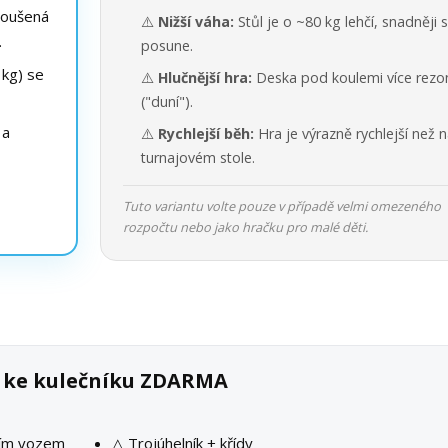
roušená
⚠️
Nižší váha:
Stůl je o ~80 kg lehčí, snadněji 
.
posune.
kg) se
⚠️
Hlučnější hra:
Deska pod koulemi více rezo
("duní").
 a
⚠️
Rychlejší běh:
Hra je výrazně rychlejší než 
turnajovém stole.
Tuto variantu volte pouze v případě velmi omezeného
rozpočtu nebo jako hračku pro malé děti.
k ke kulečníku ZDARMA
ším vozem
△ Trojúhelník + křídy