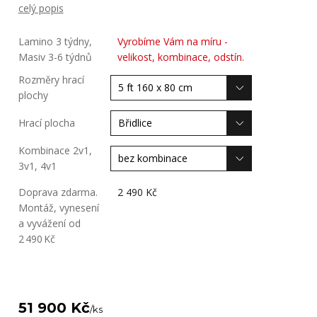
celý popis
Lamino 3 týdny,
Vyrobíme Vám na míru -
Masiv 3-6 týdnů
velikost, kombinace, odstín.
Rozměry hrací
plochy
Hrací plocha
Kombinace 2v1,
3v1, 4v1
Doprava zdarma.
2 490 Kč
Montáž, vynesení
a vyvážení od
2 490 Kč
51 900 Kč
/
ks