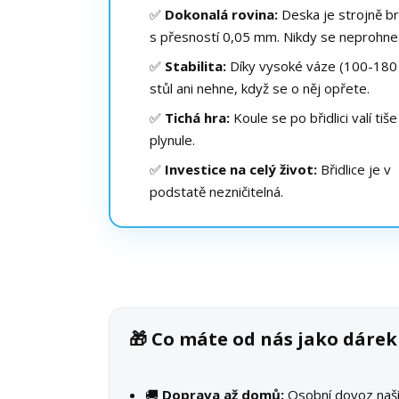
✅
Dokonalá rovina:
Deska je strojně b
s přesností 0,05 mm. Nikdy se neprohne
✅
Stabilita:
Díky vysoké váze (100-180 
stůl ani nehne, když se o něj opřete.
✅
Tichá hra:
Koule se po břidlici valí tiše
plynule.
✅
Investice na celý život:
Břidlice je v
podstatě nezničitelná.
🎁 Co máte od nás jako dáre
🚚
Doprava až domů:
Osobní dovoz na