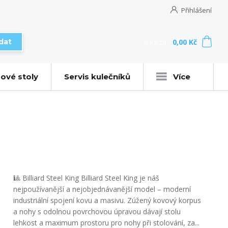
Přihlášení
0
ks
za
0,00 Kč
dat
ové stoly
Servis kulečníků
Více
🎱 Billiard Steel King Billiard Steel King je náš
nejpoužívanější a nejobjednávanější model – moderní
industriální spojení kovu a masivu. Zúžený kovový korpus
a nohy s odolnou povrchovou úpravou dávají stolu
lehkost a maximum prostoru pro nohy při stolování, za...