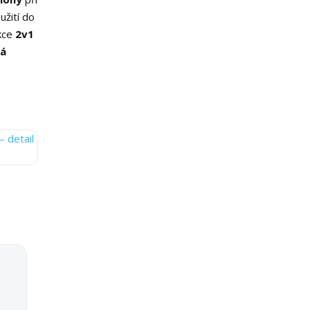
užití do
nkce
2v1
á