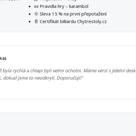
📜 Pravidla hry – karambol
💠 Sleva 15 % na první přepotažení
📄 Certifikát billiardu Chytrestoly.cz
ka)
byla rychlá a chlapi byli velmi ochotní. Máme verzi s jídelní des
k, dokud jsme to neodkryli. Doporučuji!"