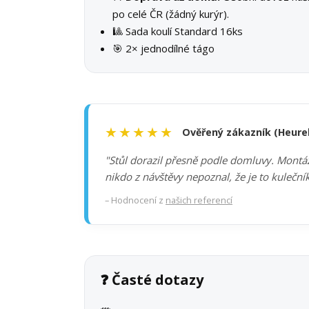
po celé ČR (žádný kurýr).
🎱 Sada koulí Standard 16ks
🎯 2× jednodílné tágo
★★★★★
Ověřený zákazník (Heure
"Stůl dorazil přesně podle domluvy. Montáž 
nikdo z návštěvy nepoznal, že je to kuleční
– Hodnocení z
našich referencí
❓ Časté dotazy