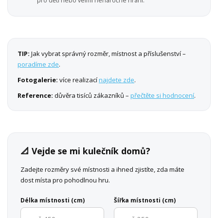
pro děti nebo velmi nenáročné hraní.
TIP:
Jak vybrat správný rozměr, místnost a příslušenství –
poradíme zde
.
Fotogalerie:
více realizací
najdete zde
.
Reference:
důvěra tisíců zákazníků –
přečtěte si hodnocení
.
📐 Vejde se mi kulečník domů?
Zadejte rozměry své místnosti a ihned zjistíte, zda máte
dost místa pro pohodlnou hru.
Délka místnosti (cm)
Šířka místnosti (cm)