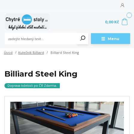
0
0,00 Kč
Menu
Úvod
Kulečník Billiard
Billiard Steel King
Billiard Steel King
Doprava kdekoli po ČR Zdarma.