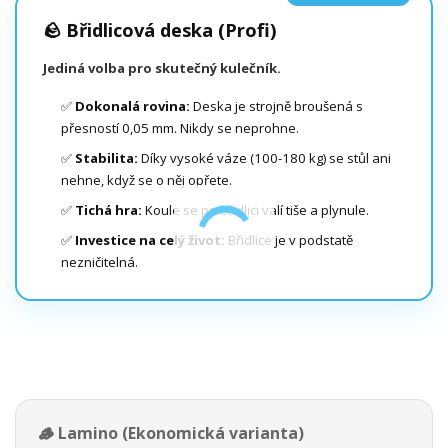
🪨 Břidlicová deska (Profi)
Jediná volba pro skutečný kulečník.
✅
Dokonalá rovina:
Deska je strojně broušená s
přesností 0,05 mm. Nikdy se neprohne.
✅
Stabilita:
Díky vysoké váze (100-180 kg) se stůl ani
nehne, když se o něj opřete.
✅
Tichá hra:
Koule se po břidlici valí tiše a plynule.
✅
Investice na celý život:
Břidlice je v podstatě
nezničitelná.
🪵 Lamino (Ekonomická varianta)