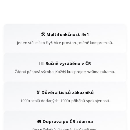
🛠️ Multifunkčnost 4v1
Jeden stůl místo čtyř. Více prostoru, méně kompromisů.
👷‍♂️ Ručně vyráběno v ČR
Žádná pásová výroba. Každý kus projde našima rukama.
🏅 Důvěra tisíců zákazníků
1000+ stolů dodaných. 1000+ příběhů spokojenosti.
🚐 Doprava po ČR zdarma
Bez příplatků. Osobně. A s úsměvem.