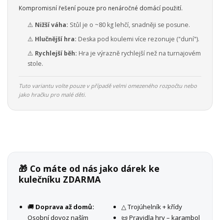
Kompromisní řešení pouze pro nenáročné domácí použití.
⚠️
Nižší váha:
Stůl je o ~80 kg lehčí, snadněji se posune.
⚠️
Hlučnější hra:
Deska pod koulemi více rezonuje ("duní").
⚠️
Rychlejší běh:
Hra je výrazně rychlejší než na turnajovém
stole.
Tuto variantu volte pouze v případě velmi omezeného rozpočtu nebo
jako hračku pro malé děti.
🎁 Co máte od nás jako dárek ke
kulečníku ZDARMA
🚚
Doprava až domů:
△ Trojúhelník + křídy
Osobní dovoz naším
📜 Pravidla hry – karambol