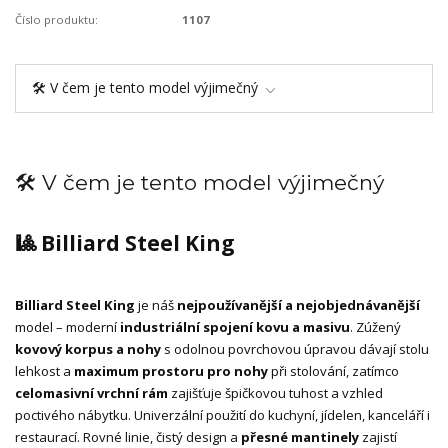
Číslo produktu:
1107
🛠️ V čem je tento model výjimečný
🛠️ V čem je tento model výjimečný
🎱 Billiard Steel King
Billiard Steel King
je náš
nejpoužívanější a nejobjednávanější
model – moderní
industriální spojení kovu a masivu
. Zúžený
kovový korpus a nohy
s odolnou povrchovou úpravou dávají stolu
lehkost a
maximum prostoru pro nohy
při stolování, zatímco
celomasivní vrchní rám
zajišťuje špičkovou tuhost a vzhled
poctivého nábytku. Univerzální použití do kuchyní, jídelen, kanceláří i
restaurací. Rovné linie, čistý design a
přesné mantinely
zajistí