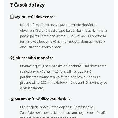
❓ Časté dotazy
🗓️
Kdy mi stůl dovezete?
Každý stůl vyrábíme na zakázku. Termín dodání je
obvykle 3–8 týdnů podle typu kulečníku (masiv, lamino) a
podle počtu kombinací ke stolu 2v1,3v1,4v1. O přesném
termínu vás budeme včas informovat a domluvíme se k
oboustranné spokojenosti.
🛠️
Jak probíhá montáž?
Montáž zajišťují naši proškolení technici. Stůl dovezeme
rozložený, u vás na místě jej složíme, odborně
potáhneme plátnem a vyvážíme břidlicovou desku s
přesností na 0,02 mm . Hotovo máme za 3–5 hodin, vy se
o nic nestaráte.
🪨
Musím mít břidlicovou desku?
Pro dospělé hráče určitě doporučujeme břidlici.
Zaručuje rovinnost a tichou hru. Lamino je vhodné spíše