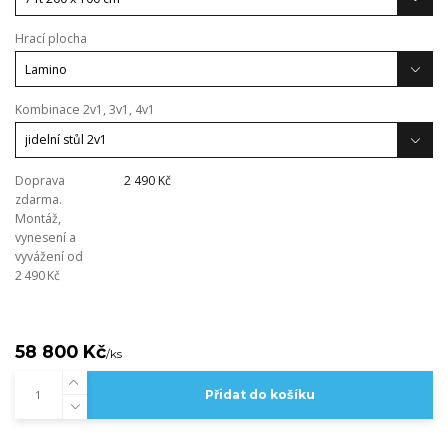
Hrací plocha
Kombinace 2v1, 3v1, 4v1
Doprava
2 490 Kč
zdarma.
Montáž,
vynesení a
vyvážení od
2 490 Kč
58 800 Kč
/
ks
Přidat do košíku