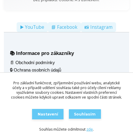
▶️ YouTube
📘 Facebook
📸 Instagram
Informace pro zákazníky
📚
📄 Obchodní podmínky
🔒 Ochrana osobních údajů
🚚 Doprava
Pro základní funkčnost, zpříjemnění používání webu, analytické
🖼️ Fotogalerie
účely a v případě udělení souhlasu také pro účely cílení reklamy
🌟 Reference
využíváme soubory cookies. Nastavení vlastních preferencí
cookies můžete kdykoli upravit odkazem ve spodní části stránek.
💬 Poradenský servis
Naše nabídka
🧰
Nastavení
Souhlasím
🎱 Kulečník jídelní 2v1
🛒 Objednat / Poptat
🪑 Multifunkční stoly 4v1
Souhlas můžete odmítnout
zde
.
🛋️ Konferenční stůl 3v1