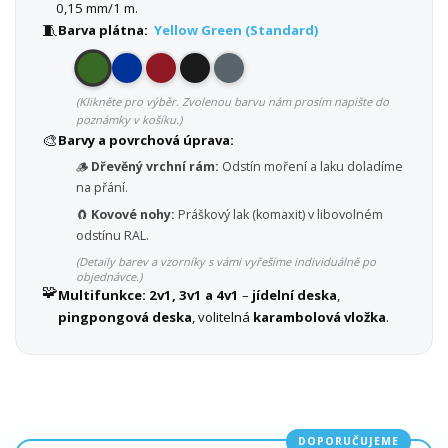
0,15 mm/1 m.
🧵
Barva plátna:
Yellow Green (Standard)
(Klikněte pro výběr. Zvolenou barvu nám prosím napište do
poznámky v košíku.)
🎨
Barvy a povrchová úprava:
🪵
Dřevěný vrchní rám:
Odstín moření a laku doladíme
na přání.
🧲
Kovové nohy:
Práškový lak (komaxit) v libovolném
odstínu RAL.
(Detaily barev a vzorníky s vámi vyřešíme individuálně po
objednávce.)
🧩
Multifunkce:
2v1, 3v1 a 4v1
–
jídelní deska
,
pingpongová deska
, volitelná
karambolová vložka
.
DOPORUČUJEME