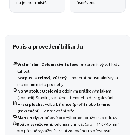
na jednom místě.
úsměvem.
Popis a provedení billiardu
🪵
Vrchní rám:
Celomasivní dřevo
pro prémiový vzhled a
tuhost.
Korpus:
Ocelový, zúžený
– moderní industriální styl a
maximum místa pro nohy.
🧲
Nohy stolu:
Ocelové
s odolným práškovým lakem
(komaxit). Stabilní, s možností jemného doregulování.
🎱
Hrací plocha:
volba
břidlice (profi)
nebo
lamino
(rekreační)
– viz srovnání níže.
🔁
Mantinely:
značkové pro výbornou pružnost a odraz.
⚖️
Rošt a vyvažování:
celomasivní rošt (profil 110×45 mm),
pro přesné vyvážení strojní vodováhou s přesností