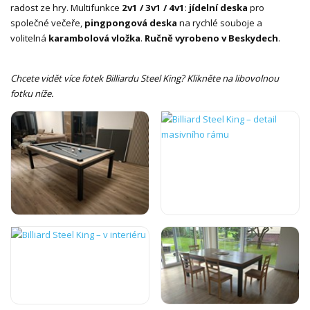
radost ze hry. Multifunkce
2v1 / 3v1 / 4v1
:
jídelní deska
pro
společné večeře,
pingpongová deska
na rychlé souboje a
volitelná
karambolová vložka
.
Ručně vyrobeno v Beskydech
.
Chcete vidět více fotek Billiardu Steel King? Klikněte na libovolnou
fotku níže.