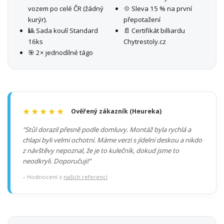
vozem po celé ČR (žádný
💠 Sleva 15 % na první
kurýr).
přepotažení
🎱 Sada koulí Standard
📄 Certifikát billiardu
16ks
Chytrestoly.cz
🎯 2× jednodílné tágo
★★★★★
Ověřený zákazník (Heureka)
"Stůl dorazil přesně podle domluvy. Montáž byla rychlá a
chlapi byli velmi ochotní. Máme verzi s jídelní deskou a nikdo
z návštěvy nepoznal, že je to kulečník, dokud jsme to
neodkryli. Doporučuji!"
– Hodnocení z
našich referencí