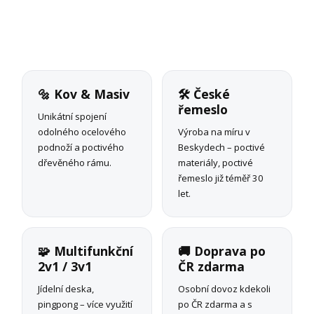
🔩 Kov & Masiv
🛠 České
řemeslo
Unikátní spojení
odolného ocelového
Výroba na míru v
podnoží a poctivého
Beskydech – poctivé
dřevěného rámu.
materiály, poctivé
řemeslo již téměř 30
let.
🧩 Multifunkční
🚚 Doprava po
2v1 / 3v1
ČR zdarma
Jídelní deska,
Osobní dovoz kdekoli
pingpong – více využití
po ČR zdarma a s