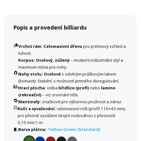
Popis a provedení billiardu
🪵
Vrchní rám:
Celomasivní dřevo
pro prémiový vzhled a
tuhost.
Korpus:
Ocelový, zúžený
– moderní industriální styl a
maximum místa pro nohy.
🧲
Nohy stolu:
Ocelové
s odolným práškovým lakem
(komaxit). Stabilní, s možností jemného doregulování.
🎱
Hrací plocha:
volba
břidlice (profi)
nebo
lamino
(rekreační)
– viz srovnání níže.
🔁
Mantinely:
značkové pro výbornou pružnost a odraz.
⚖️
Rošt a vyvažování:
celomasivní rošt (profil 110×45 mm),
pro přesné vyvážení strojní vodováhou s přesností
0,15 mm/1 m.
🧵
Barva plátna:
Yellow Green (Standard)