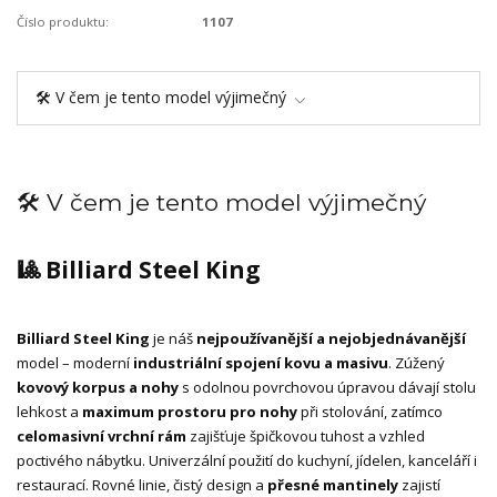
Číslo produktu:
1107
🛠️ V čem je tento model výjimečný
🛠️ V čem je tento model výjimečný
🎱 Billiard Steel King
Billiard Steel King
je náš
nejpoužívanější a nejobjednávanější
model – moderní
industriální spojení kovu a masivu
. Zúžený
kovový korpus a nohy
s odolnou povrchovou úpravou dávají stolu
lehkost a
maximum prostoru pro nohy
při stolování, zatímco
celomasivní vrchní rám
zajišťuje špičkovou tuhost a vzhled
poctivého nábytku. Univerzální použití do kuchyní, jídelen, kanceláří i
restaurací. Rovné linie, čistý design a
přesné mantinely
zajistí