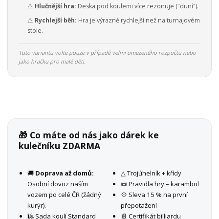
⚠️
Hlučnější hra:
Deska pod koulemi více rezonuje ("duní").
⚠️
Rychlejší běh:
Hra je výrazně rychlejší než na turnajovém
stole.
Tuto variantu volte pouze v případě velmi omezeného rozpočtu nebo
jako hračku pro malé děti.
🎁 Co máte od nás jako dárek ke
kulečníku ZDARMA
🚚
Doprava až domů:
△ Trojúhelník + křídy
Osobní dovoz naším
📜 Pravidla hry – karambol
vozem po celé ČR (žádný
💠 Sleva 15 % na první
kurýr).
přepotažení
🎱 Sada koulí Standard
📄 Certifikát billiardu