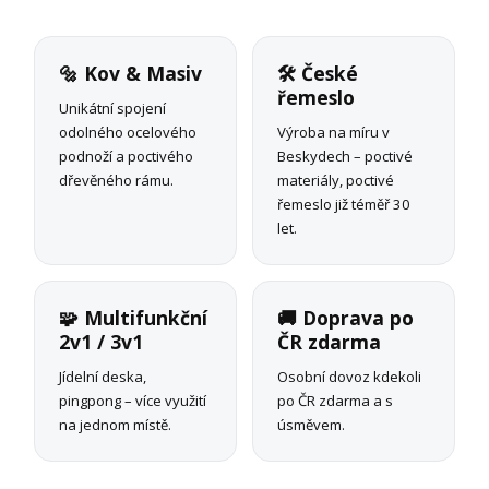
🔩 Kov & Masiv
🛠 České
řemeslo
Unikátní spojení
odolného ocelového
Výroba na míru v
podnoží a poctivého
Beskydech – poctivé
dřevěného rámu.
materiály, poctivé
řemeslo již téměř 30
let.
🧩 Multifunkční
🚚 Doprava po
2v1 / 3v1
ČR zdarma
Jídelní deska,
Osobní dovoz kdekoli
pingpong – více využití
po ČR zdarma a s
na jednom místě.
úsměvem.