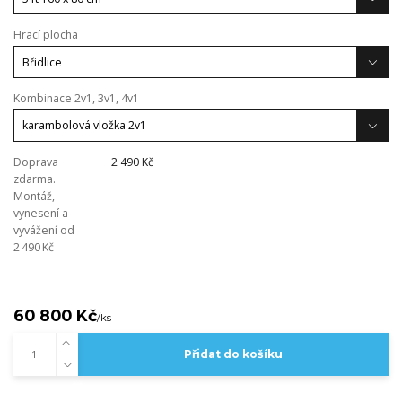
Hrací plocha
Kombinace 2v1, 3v1, 4v1
Doprava
2 490 Kč
zdarma.
Montáž,
vynesení a
vyvážení od
2 490 Kč
60 800 Kč
/
ks
Přidat do košíku