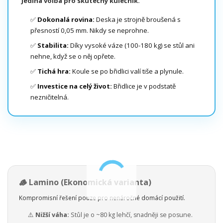
Jediná volba pro skutečný kulečník.
✅
Dokonalá rovina:
Deska je strojně broušená s
přesností 0,05 mm. Nikdy se neprohne.
✅
Stabilita:
Díky vysoké váze (100-180 kg) se stůl ani
nehne, když se o něj opřete.
✅
Tichá hra:
Koule se po břidlici valí tiše a plynule.
✅
Investice na celý život:
Břidlice je v podstatě
nezničitelná.
🪵 Lamino (Ekonomická varianta)
Kompromisní řešení pouze pro nenáročné domácí použití.
⚠️
Nižší váha:
Stůl je o ~80 kg lehčí, snadněji se posune.