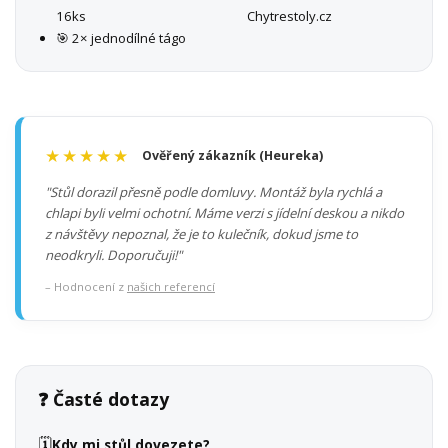
16ks
Chytrestoly.cz
🎯 2× jednodílné tágo
★★★★★
Ověřený zákazník (Heureka)
"Stůl dorazil přesně podle domluvy. Montáž byla rychlá a
chlapi byli velmi ochotní. Máme verzi s jídelní deskou a nikdo
z návštěvy nepoznal, že je to kulečník, dokud jsme to
neodkryli. Doporučuji!"
– Hodnocení z
našich referencí
❓ Časté dotazy
🗓️
Kdy mi stůl dovezete?