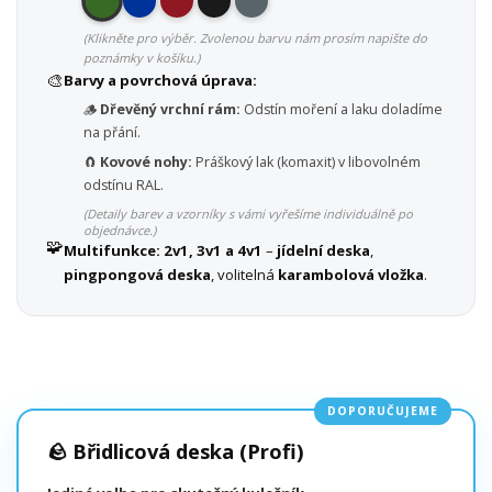
(Klikněte pro výběr. Zvolenou barvu nám prosím napište do
poznámky v košíku.)
🎨
Barvy a povrchová úprava:
🪵
Dřevěný vrchní rám:
Odstín moření a laku doladíme
na přání.
🧲
Kovové nohy:
Práškový lak (komaxit) v libovolném
odstínu RAL.
(Detaily barev a vzorníky s vámi vyřešíme individuálně po
objednávce.)
🧩
Multifunkce:
2v1, 3v1 a 4v1
–
jídelní deska
,
pingpongová deska
, volitelná
karambolová vložka
.
DOPORUČUJEME
🪨 Břidlicová deska (Profi)