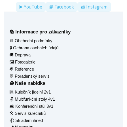
▶️ YouTube
📘 Facebook
📸 Instagram
Informace pro zákazníky
📚
📄 Obchodní podmínky
🔒 Ochrana osobních údajů
🚚 Doprava
🖼️ Fotogalerie
🌟 Reference
💬 Poradenský servis
Naše nabídka
🧰
🎱 Kulečník jídelní 2v1
🪑 Multifunkční stoly 4v1
🛋️ Konferenční stůl 3v1
🛠️ Servis kulečníků
📦 Skladem ihned