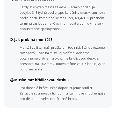
Každý stůl vyrábíme na zakázku. Termín dodání je
obvykle 3–8 týdnů podle typu kulečníku (masiv, lamino) a
podle počtu kombinací ke stolu 2v1,3v1,4v1. O přesném
termínu vás budeme včas informovat a domluvíme se k
oboustranné spokojenosti.
🛠️
Jak probíhá montáž?
Montáž zajišťují naši proškolení technici. Stůl dovezeme
rozložený, u vás na místě jej složíme, odborně
potáhneme plátnem a vyvážíme břidlicovou desku s
přesností na 0,02 mm . Hotovo máme za 3–5 hodin, vy se
o nic nestaráte.
🪨
Musím mít břidlicovou desku?
Pro dospělé hráče určitě doporučujeme břidlici.
Zaručuje rovinnost a tichou hru. Lamino je vhodné spíše
pro děti nebo velmi nenáročné hraní.