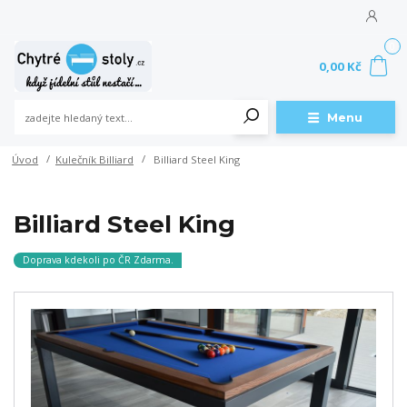
0
0,00 Kč
Menu
Úvod
Kulečník Billiard
Billiard Steel King
Billiard Steel King
Doprava kdekoli po ČR Zdarma.