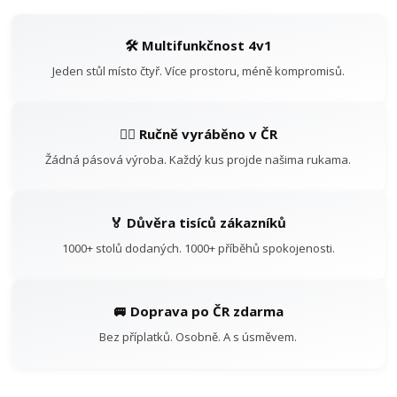
🛠️ Multifunkčnost 4v1
Jeden stůl místo čtyř. Více prostoru, méně kompromisů.
👷‍♂️ Ručně vyráběno v ČR
Žádná pásová výroba. Každý kus projde našima rukama.
🏅 Důvěra tisíců zákazníků
1000+ stolů dodaných. 1000+ příběhů spokojenosti.
🚐 Doprava po ČR zdarma
Bez příplatků. Osobně. A s úsměvem.