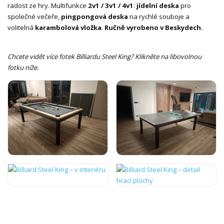
radost ze hry. Multifunkce
2v1 / 3v1 / 4v1
:
jídelní deska
pro
společné večeře,
pingpongová deska
na rychlé souboje a
volitelná
karambolová vložka
.
Ručně vyrobeno v Beskydech
.
Chcete vidět více fotek Billiardu Steel King? Klikněte na libovolnou
fotku níže.