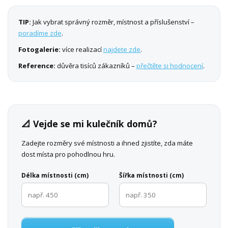
TIP:
Jak vybrat správný rozměr, místnost a příslušenství –
poradíme zde
.
Fotogalerie:
více realizací
najdete zde
.
Reference:
důvěra tisíců zákazníků –
přečtěte si hodnocení
.
📐 Vejde se mi kulečník domů?
Zadejte rozměry své místnosti a ihned zjistíte, zda máte
dost místa pro pohodlnou hru.
Délka místnosti (cm)
Šířka místnosti (cm)