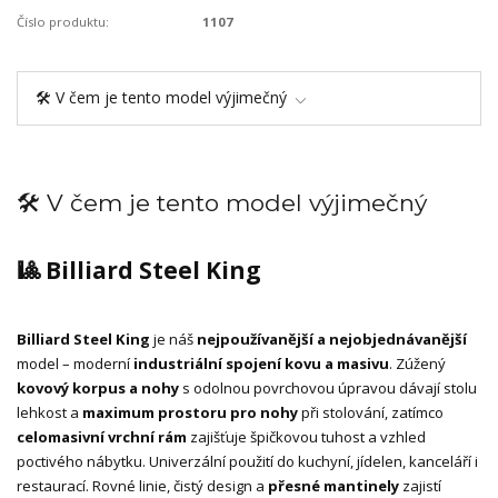
Číslo produktu:
1107
🛠️ V čem je tento model výjimečný
🛠️ V čem je tento model výjimečný
🎱 Billiard Steel King
Billiard Steel King
je náš
nejpoužívanější a nejobjednávanější
model – moderní
industriální spojení kovu a masivu
. Zúžený
kovový korpus a nohy
s odolnou povrchovou úpravou dávají stolu
lehkost a
maximum prostoru pro nohy
při stolování, zatímco
celomasivní vrchní rám
zajišťuje špičkovou tuhost a vzhled
poctivého nábytku. Univerzální použití do kuchyní, jídelen, kanceláří i
restaurací. Rovné linie, čistý design a
přesné mantinely
zajistí