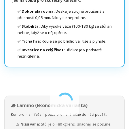
Jediná volba pro skutečný kulečník.
✅
Dokonalá rovina:
Deska je strojně broušená s
přesností 0,05 mm. Nikdy se neprohne.
✅
Stabilita:
Díky vysoké váze (100-180 kg) se stůl ani
nehne, když se o něj opřete.
✅
Tichá hra:
Koule se po břidlici valí tiše a plynule.
✅
Investice na celý život:
Břidlice je v podstatě
nezničitelná.
🪵 Lamino (Ekonomická varianta)
Kompromisní řešení pouze pro nenáročné domácí použití.
⚠️
Nižší váha:
Stůl je o ~80 kg lehčí, snadněji se posune.