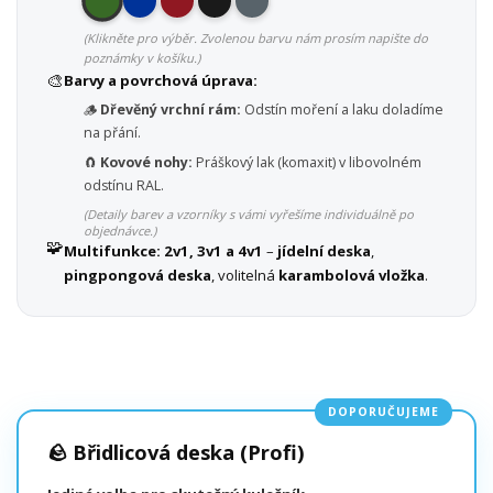
(Klikněte pro výběr. Zvolenou barvu nám prosím napište do
poznámky v košíku.)
🎨
Barvy a povrchová úprava:
🪵
Dřevěný vrchní rám:
Odstín moření a laku doladíme
na přání.
🧲
Kovové nohy:
Práškový lak (komaxit) v libovolném
odstínu RAL.
(Detaily barev a vzorníky s vámi vyřešíme individuálně po
objednávce.)
🧩
Multifunkce:
2v1, 3v1 a 4v1
–
jídelní deska
,
pingpongová deska
, volitelná
karambolová vložka
.
DOPORUČUJEME
🪨 Břidlicová deska (Profi)