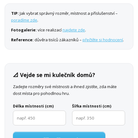
TIP:
Jak vybrat správný rozměr, místnost a příslušenství –
poradíme zde
.
Fotogalerie:
více realizací
najdete zde
.
Reference:
důvěra tisíců zákazníků –
přečtěte si hodnocení
.
📐 Vejde se mi kulečník domů?
Zadejte rozměry své místnosti a ihned zjistíte, zda máte
dost místa pro pohodlnou hru.
Délka místnosti (cm)
Šířka místnosti (cm)