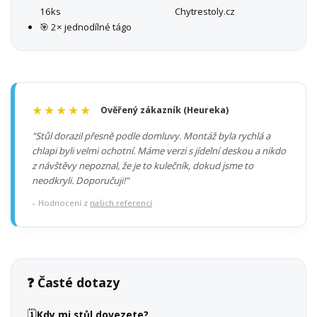
16ks
Chytrestoly.cz
🎯 2× jednodílné tágo
★★★★★
Ověřený zákazník (Heureka)
"Stůl dorazil přesně podle domluvy. Montáž byla rychlá a
chlapi byli velmi ochotní. Máme verzi s jídelní deskou a nikdo
z návštěvy nepoznal, že je to kulečník, dokud jsme to
neodkryli. Doporučuji!"
– Hodnocení z
našich referencí
❓ Časté dotazy
🗓️
Kdy mi stůl dovezete?