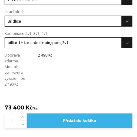
Hrací plocha
Kombinace 2v1, 3v1, 4v1
Doprava
2 490 Kč
zdarma.
Montáž,
vynesení a
vyvážení od
2 490 Kč
73 400 Kč
/
ks
Přidat do košíku