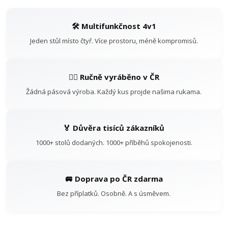
🛠️ Multifunkčnost 4v1
Jeden stůl místo čtyř. Více prostoru, méně kompromisů.
👷‍♂️ Ručně vyráběno v ČR
Žádná pásová výroba. Každý kus projde našima rukama.
🏅 Důvěra tisíců zákazníků
1000+ stolů dodaných. 1000+ příběhů spokojenosti.
🚐 Doprava po ČR zdarma
Bez příplatků. Osobně. A s úsměvem.