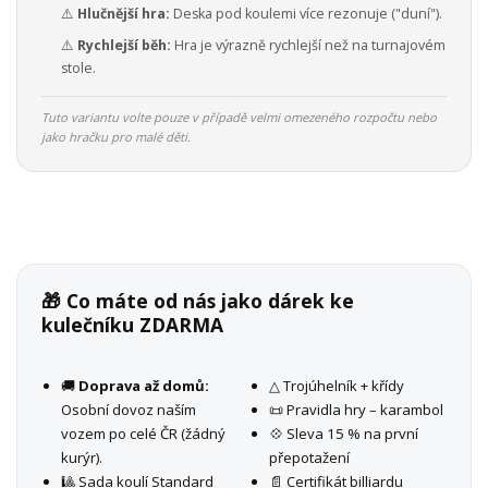
⚠️
Hlučnější hra:
Deska pod koulemi více rezonuje ("duní").
⚠️
Rychlejší běh:
Hra je výrazně rychlejší než na turnajovém
stole.
Tuto variantu volte pouze v případě velmi omezeného rozpočtu nebo
jako hračku pro malé děti.
🎁 Co máte od nás jako dárek ke
kulečníku ZDARMA
🚚
Doprava až domů:
△ Trojúhelník + křídy
Osobní dovoz naším
📜 Pravidla hry – karambol
vozem po celé ČR (žádný
💠 Sleva 15 % na první
kurýr).
přepotažení
🎱 Sada koulí Standard
📄 Certifikát billiardu