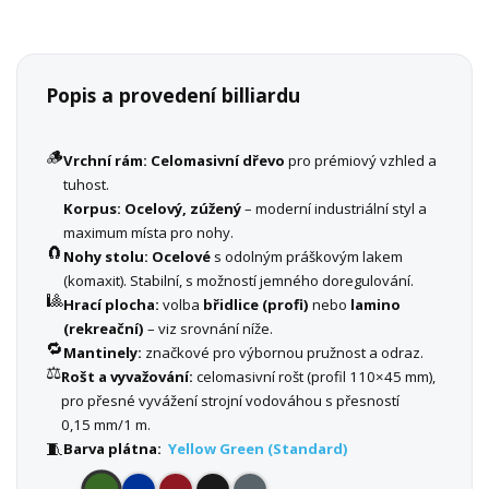
Popis a provedení billiardu
🪵
Vrchní rám:
Celomasivní dřevo
pro prémiový vzhled a
tuhost.
Korpus:
Ocelový, zúžený
– moderní industriální styl a
maximum místa pro nohy.
🧲
Nohy stolu:
Ocelové
s odolným práškovým lakem
(komaxit). Stabilní, s možností jemného doregulování.
🎱
Hrací plocha:
volba
břidlice (profi)
nebo
lamino
(rekreační)
– viz srovnání níže.
🔁
Mantinely:
značkové pro výbornou pružnost a odraz.
⚖️
Rošt a vyvažování:
celomasivní rošt (profil 110×45 mm),
pro přesné vyvážení strojní vodováhou s přesností
0,15 mm/1 m.
🧵
Barva plátna:
Yellow Green (Standard)