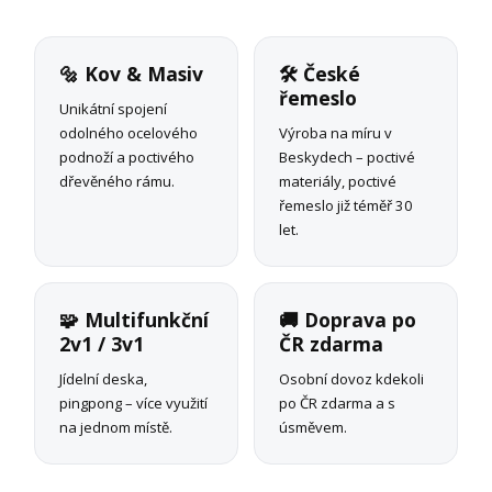
🔩 Kov & Masiv
🛠 České
řemeslo
Unikátní spojení
odolného ocelového
Výroba na míru v
podnoží a poctivého
Beskydech – poctivé
dřevěného rámu.
materiály, poctivé
řemeslo již téměř 30
let.
🧩 Multifunkční
🚚 Doprava po
2v1 / 3v1
ČR zdarma
Jídelní deska,
Osobní dovoz kdekoli
pingpong – více využití
po ČR zdarma a s
na jednom místě.
úsměvem.