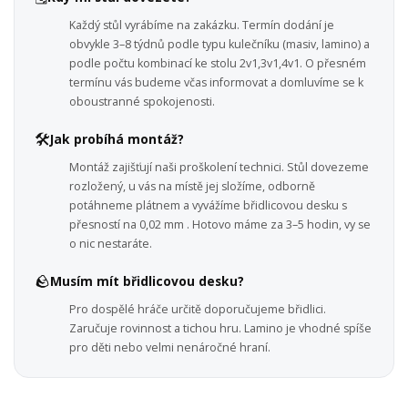
Každý stůl vyrábíme na zakázku. Termín dodání je
obvykle 3–8 týdnů podle typu kulečníku (masiv, lamino) a
podle počtu kombinací ke stolu 2v1,3v1,4v1. O přesném
termínu vás budeme včas informovat a domluvíme se k
oboustranné spokojenosti.
🛠️
Jak probíhá montáž?
Montáž zajišťují naši proškolení technici. Stůl dovezeme
rozložený, u vás na místě jej složíme, odborně
potáhneme plátnem a vyvážíme břidlicovou desku s
přesností na 0,02 mm . Hotovo máme za 3–5 hodin, vy se
o nic nestaráte.
🪨
Musím mít břidlicovou desku?
Pro dospělé hráče určitě doporučujeme břidlici.
Zaručuje rovinnost a tichou hru. Lamino je vhodné spíše
pro děti nebo velmi nenáročné hraní.