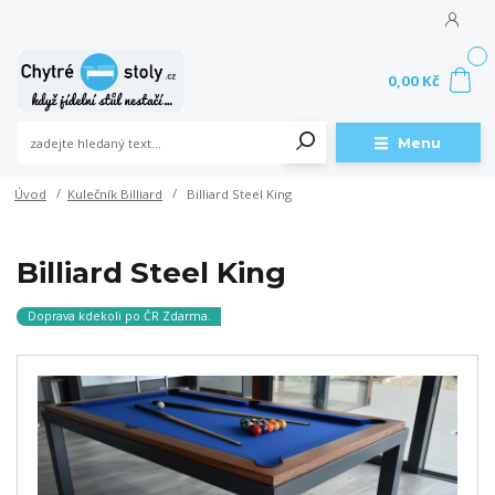
0
0,00 Kč
Menu
Úvod
Kulečník Billiard
Billiard Steel King
Billiard Steel King
Doprava kdekoli po ČR Zdarma.