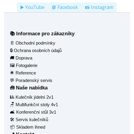
▶️ YouTube
📘 Facebook
📸 Instagram
Informace pro zákazníky
📚
📄 Obchodní podmínky
🔒 Ochrana osobních údajů
🚚 Doprava
🖼️ Fotogalerie
🌟 Reference
💬 Poradenský servis
Naše nabídka
🧰
🎱 Kulečník jídelní 2v1
🪑 Multifunkční stoly 4v1
🛋️ Konferenční stůl 3v1
🛠️ Servis kulečníků
📦 Skladem ihned