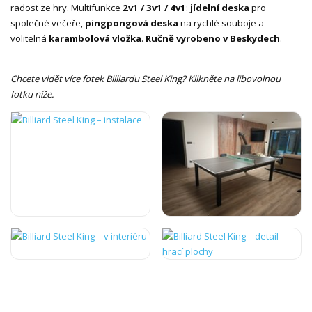
radost ze hry. Multifunkce
2v1 / 3v1 / 4v1
:
jídelní deska
pro
společné večeře,
pingpongová deska
na rychlé souboje a
volitelná
karambolová vložka
.
Ručně vyrobeno v Beskydech
.
Chcete vidět více fotek Billiardu Steel King? Klikněte na libovolnou
fotku níže.