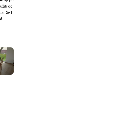
užití do
nkce
2v1
á