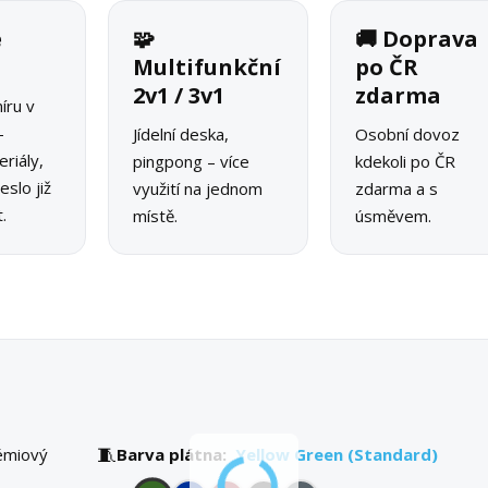
é
🧩
🚚 Doprava
o
Multifunkční
po ČR
2v1 / 3v1
zdarma
íru v
–
Jídelní deska,
Osobní dovoz
riály,
pingpong – více
kdekoli po ČR
slo již
využití na jednom
zdarma a s
.
místě.
úsměvem.
🧵
émiový
Barva plátna:
Yellow Green (Standard)