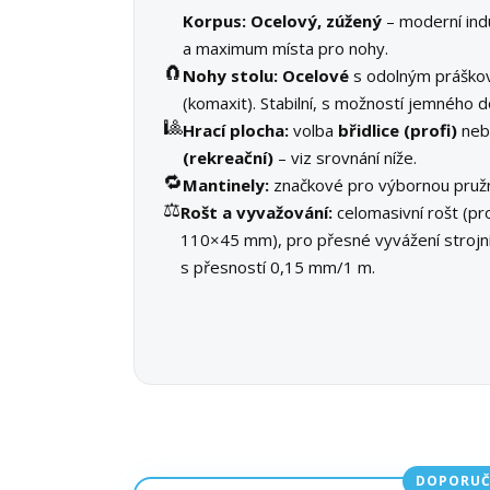
Korpus:
Ocelový, zúžený
– moderní indu
a maximum místa pro nohy.
🧲
Nohy stolu:
Ocelové
s odolným práško
(komaxit). Stabilní, s možností jemného d
🎱
Hrací plocha:
volba
břidlice (profi)
ne
(rekreační)
– viz srovnání níže.
🔁
Mantinely:
značkové pro výbornou pružn
⚖️
Rošt a vyvažování:
celomasivní rošt (pro
110×45 mm), pro přesné vyvážení stroj
s přesností 0,15 mm/1 m.
DOPORUČ