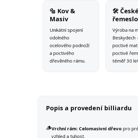
🔩 Kov &
🛠 Česk
Masiv
řemesl
Unikátní spojení
Výroba na m
odolného
Beskydech 
ocelového podnoží
poctivé mate
a poctivého
poctivé řeme
dřevěného rámu.
téměř 30 let
Popis a provedení billiardu
🪵
Vrchní rám:
Celomasivní dřevo
pro pr
vzhled a tuhost.