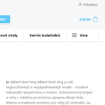
Přihlášení
0
ks
za
0,00 Kč
dat
ové stoly
Servis kulečníků
Více
🎱 Billiard Steel King Billiard Steel King je náš
nejpoužívanější a nejobjednávanější model – moderní
industriální spojení kovu a masivu. Zúžený kovový korpus
a nohy s odolnou povrchovou úpravou dávají stolu
lehkost a maximum prostoru pro nohy při stolování, za...