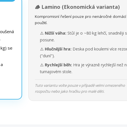
🪵 Lamino (Ekonomická varianta)
Kompromisní řešení pouze pro nenáročné domácí
použití.
roušená
⚠️
Nižší váha:
Stůl je o ~80 kg lehčí, snadněji 
.
posune.
kg) se
⚠️
Hlučnější hra:
Deska pod koulemi více rezo
("duní").
 a
⚠️
Rychlejší běh:
Hra je výrazně rychlejší než 
turnajovém stole.
Tuto variantu volte pouze v případě velmi omezeného
rozpočtu nebo jako hračku pro malé děti.