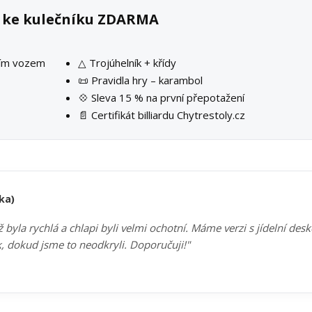
k ke kulečníku ZDARMA
ším vozem
△ Trojúhelník + křídy
📜 Pravidla hry – karambol
💠 Sleva 15 % na první přepotažení
📄 Certifikát billiardu Chytrestoly.cz
ka)
byla rychlá a chlapi byli velmi ochotní. Máme verzi s jídelní des
k, dokud jsme to neodkryli. Doporučuji!"