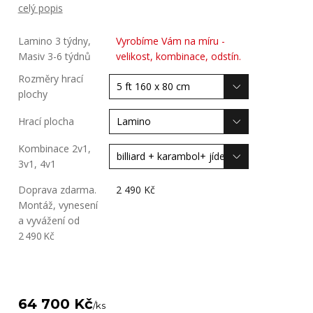
celý popis
Lamino 3 týdny,
Vyrobíme Vám na míru -
Masiv 3-6 týdnů
velikost, kombinace, odstín.
Rozměry hrací
plochy
Hrací plocha
Kombinace 2v1,
3v1, 4v1
Doprava zdarma.
2 490 Kč
Montáž, vynesení
a vyvážení od
2 490 Kč
64 700 Kč
/
ks