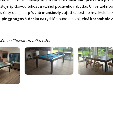
išťuje špičkovou tuhost a vzhled poctivého nábytku. Univerzální po
ie, čistý design a
přesné mantinely
zajistí radost ze hry. Multifu
,
pingpongová deska
na rychlé souboje a volitelná
karambolov
kněte na libovolnou fotku níže.