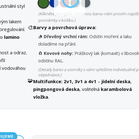
striální styl
(Klikněte pro výběr. Zvolenou barvu nám prosím napišt
poznámky v košíku.)
vým lakem
🎨
Barvy a povrchová úprava:
oregulování.
🪵
Dřevěný vrchní rám:
Odstín moření a laku
bo
lamino
doladíme na přání.
ost a odraz.
🧲
Kovové nohy:
Práškový lak (komaxit) v libovo
fil
odstínu RAL.
ní vodováhou
(Detaily barev a vzorníky s vámi vyřešíme individuálně p
objednávce.)
🧩
Multifunkce:
2v1, 3v1 a 4v1
–
jídelní deska
,
pingpongová deska
, volitelná
karambolová
vložka
.
UJEME