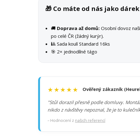
🎁 Co máte od nás jako dáre
🚚
Doprava až domů:
Osobní dovoz na
po celé ČR (žádný kurýr).
🎱 Sada koulí Standard 16ks
🎯 2× jednodílné tágo
★★★★★
Ověřený zákazník (Heure
"Stůl dorazil přesně podle domluvy. Montáž 
nikdo z návštěvy nepoznal, že je to kuleční
– Hodnocení z
našich referencí