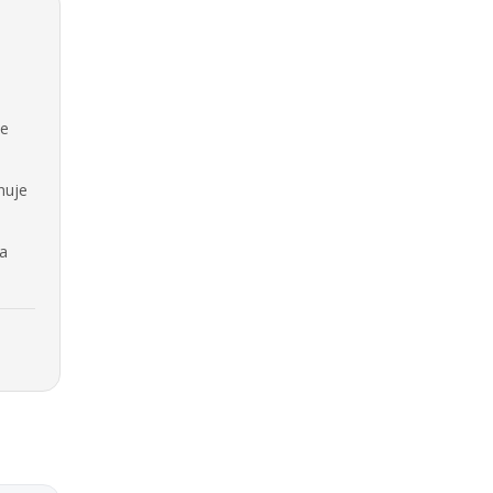
se
nuje
na