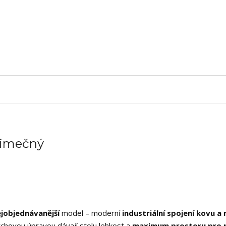
ýjimečný
ejobjednávanější
model – moderní
industriální spojení kovu a
chovou úpravou dávají stolu lehkost a
maximum prostoru pro 