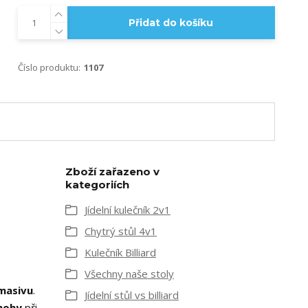
Přidat do košíku
Číslo produktu:
1107
Zboží zařazeno v
kategoriích
Jídelní kulečník 2v1
Chytrý stůl 4v1
Kulečník Billiard
Všechny naše stoly
 masivu
.
Jídelní stůl vs billiard
nohy
při