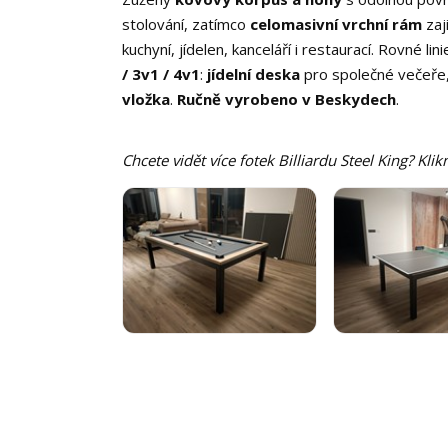
stolování, zatímco
celomasivní vrchní rám
zaj
kuchyní, jídelen, kanceláří i restaurací. Rovné lin
/ 3v1 / 4v1
:
jídelní deska
pro společné večeře
vložka
.
Ručně vyrobeno v Beskydech
.
Chcete vidět více fotek Billiardu Steel King? Kli