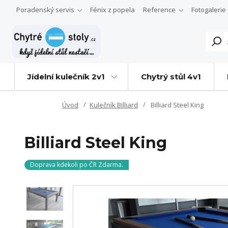
Poradenský servis
Fénix z popela
Reference
Fotogalerie
Jídelní kulečník 2v1
Chytrý stůl 4v1
Úvod
Kulečník Billiard
Billiard Steel King
Billiard Steel King
Doprava kdekoli po ČR Zdarma.