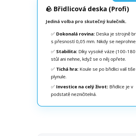
🪨 Břidlicová deska (Profi)
Jediná volba pro skutečný kulečník.
✅
Dokonalá rovina:
Deska je strojně b
s přesností 0,05 mm. Nikdy se neprohne
✅
Stabilita:
Díky vysoké váze (100-180 
stůl ani nehne, když se o něj opřete.
✅
Tichá hra:
Koule se po břidlici valí tiše
plynule.
✅
Investice na celý život:
Břidlice je v
podstatě nezničitelná.