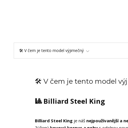
🛠️ V čem je tento model výjimečný
🛠️ V čem je tento model v
🎱 Billiard Steel King
Billiard Steel King
je náš
nejpoužívanější a n
Zúžený
kovový korpus a nohy
s odolnou povr