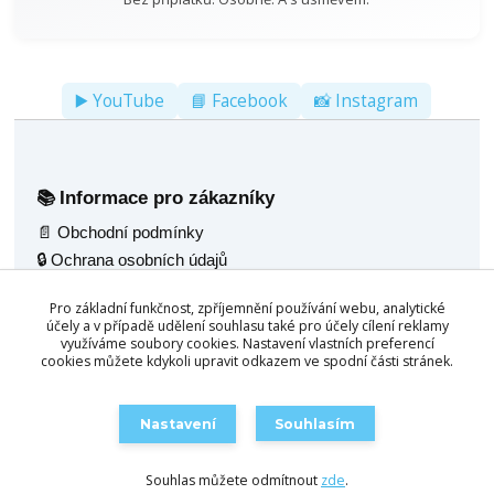
▶️ YouTube
📘 Facebook
📸 Instagram
Informace pro zákazníky
📚
📄 Obchodní podmínky
🔒 Ochrana osobních údajů
🚚 Doprava
Pro základní funkčnost, zpříjemnění používání webu, analytické
🖼️ Fotogalerie
účely a v případě udělení souhlasu také pro účely cílení reklamy
🌟 Reference
využíváme soubory cookies. Nastavení vlastních preferencí
cookies můžete kdykoli upravit odkazem ve spodní části stránek.
💬 Poradenský servis
Naše nabídka
🧰
Nastavení
Souhlasím
🎱 Kulečník jídelní 2v1
🛒 Objednat / Poptat
🪑 Multifunkční stoly 4v1
Souhlas můžete odmítnout
zde
.
🛋️ Konferenční stůl 3v1