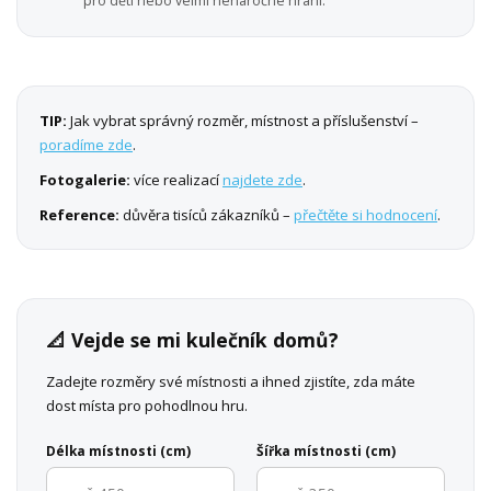
pro děti nebo velmi nenáročné hraní.
TIP:
Jak vybrat správný rozměr, místnost a příslušenství –
poradíme zde
.
Fotogalerie:
více realizací
najdete zde
.
Reference:
důvěra tisíců zákazníků –
přečtěte si hodnocení
.
📐 Vejde se mi kulečník domů?
Zadejte rozměry své místnosti a ihned zjistíte, zda máte
dost místa pro pohodlnou hru.
Délka místnosti (cm)
Šířka místnosti (cm)