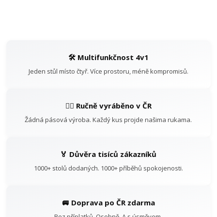
🛠️ Multifunkčnost 4v1
Jeden stůl místo čtyř. Více prostoru, méně kompromisů.
👷‍♂️ Ručně vyráběno v ČR
Žádná pásová výroba. Každý kus projde našima rukama.
🏅 Důvěra tisíců zákazníků
1000+ stolů dodaných. 1000+ příběhů spokojenosti.
🚐 Doprava po ČR zdarma
Bez příplatků. Osobně. A s úsměvem.