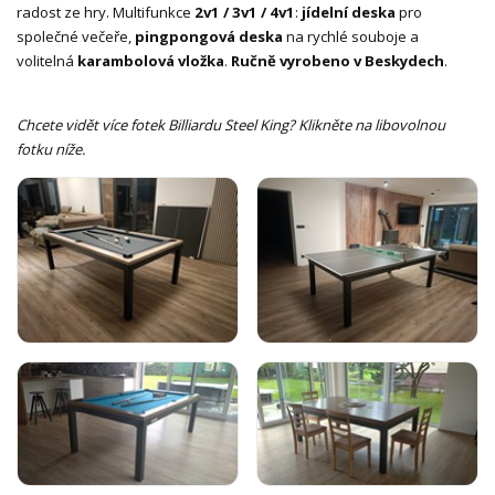
radost ze hry. Multifunkce
2v1 / 3v1 / 4v1
:
jídelní deska
pro
společné večeře,
pingpongová deska
na rychlé souboje a
volitelná
karambolová vložka
.
Ručně vyrobeno v Beskydech
.
Chcete vidět více fotek Billiardu Steel King? Klikněte na libovolnou
fotku níže.