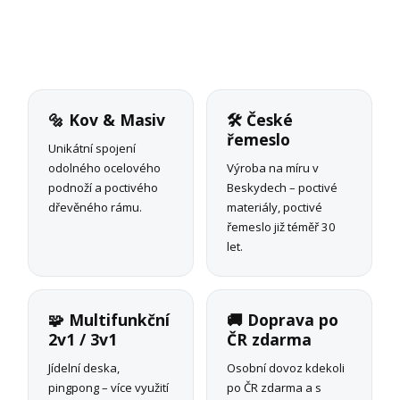
🔩 Kov & Masiv
🛠 České
řemeslo
Unikátní spojení
odolného ocelového
Výroba na míru v
podnoží a poctivého
Beskydech – poctivé
dřevěného rámu.
materiály, poctivé
řemeslo již téměř 30
let.
🧩 Multifunkční
🚚 Doprava po
2v1 / 3v1
ČR zdarma
Jídelní deska,
Osobní dovoz kdekoli
pingpong – více využití
po ČR zdarma a s