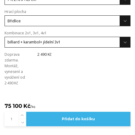
Hrací plocha
Kombinace 2v1, 3v1, 4v1
Doprava
2 490 Kč
zdarma.
Montáž,
vynesení a
vyvážení od
2 490 Kč
75 100 Kč
/
ks
Přidat do košíku