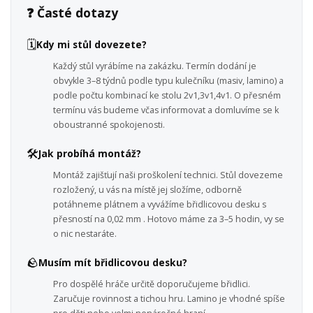
❓ Časté dotazy
🗓️
Kdy mi stůl dovezete?
Každý stůl vyrábíme na zakázku. Termín dodání je
obvykle 3–8 týdnů podle typu kulečníku (masiv, lamino) a
podle počtu kombinací ke stolu 2v1,3v1,4v1. O přesném
termínu vás budeme včas informovat a domluvíme se k
oboustranné spokojenosti.
🛠️
Jak probíhá montáž?
Montáž zajišťují naši proškolení technici. Stůl dovezeme
rozložený, u vás na místě jej složíme, odborně
potáhneme plátnem a vyvážíme břidlicovou desku s
přesností na 0,02 mm . Hotovo máme za 3–5 hodin, vy se
o nic nestaráte.
🪨
Musím mít břidlicovou desku?
Pro dospělé hráče určitě doporučujeme břidlici.
Zaručuje rovinnost a tichou hru. Lamino je vhodné spíše