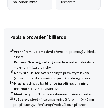
na jednom místě.
úsměvem.
Popis a provedení billiardu
🪵
Vrchní rám:
Celomasivní dřevo
pro prémiový vzhled a
tuhost.
Korpus:
Ocelový, zúžený
– moderní industriální styl a
maximum místa pro nohy.
🧲
Nohy stolu:
Ocelové
s odolným práškovým lakem
(komaxit). Stabilní, s možností jemného doregulování.
🎱
Hrací plocha:
volba
břidlice (profi)
nebo
lamino
(rekreační)
– viz srovnání níže.
🔁
Mantinely:
značkové pro výbornou pružnost a odraz.
⚖️
Rošt a vyvažování:
celomasivní rošt (profil 110×45 mm),
pro přesné vyvážení strojní vodováhou s přesností