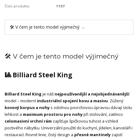
Číslo produktu:
1107
🛠️ V čem je tento model výjimečný
🛠️ V čem je tento model výjimečný
🎱 Billiard Steel King
Billiard Steel King
je náš
nejpoužívanější a nejobjednávanější
model – moderní
industriální spojení kovu a masivu
. Zúžený
kovový korpus a nohy
s odolnou povrchovou úpravou dávají stolu
lehkost a
maximum prostoru pro nohy
při stolování, zatímco
celomasivní vrchní rám
zajišťuje špičkovou tuhost a vzhled
poctivého nábytku. Univerzální použití do kuchyní, jídelen, kanceláří i
restaurací. Rovné linie, čistý design a
přesné mantinely
zajistí