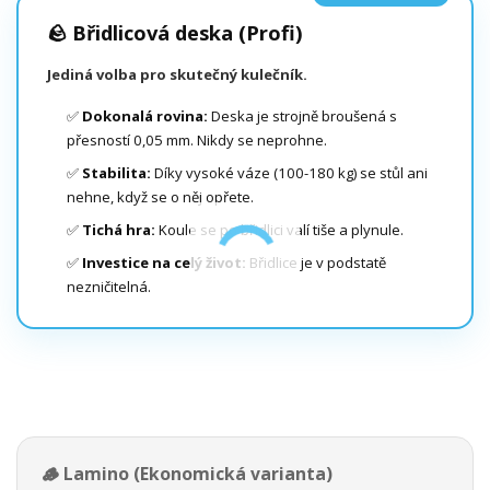
🪨 Břidlicová deska (Profi)
Jediná volba pro skutečný kulečník.
✅
Dokonalá rovina:
Deska je strojně broušená s
přesností 0,05 mm. Nikdy se neprohne.
✅
Stabilita:
Díky vysoké váze (100-180 kg) se stůl ani
nehne, když se o něj opřete.
✅
Tichá hra:
Koule se po břidlici valí tiše a plynule.
✅
Investice na celý život:
Břidlice je v podstatě
nezničitelná.
🪵 Lamino (Ekonomická varianta)