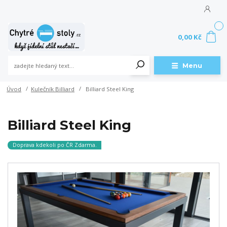
0
0,00 Kč
Menu
Úvod
Kulečník Billiard
Billiard Steel King
Billiard Steel King
Doprava kdekoli po ČR Zdarma.