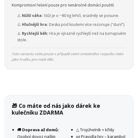
Kompromisní řešení pouze pro nenáročné domácí použití.
⚠️
Nižší váha:
Stůl je o ~80 kg lehčí, snadněji se posune.
⚠️
Hlučnější hra:
Deska pod koulemi více rezonuje ("duní").
⚠️
Rychlejší běh:
Hra je výrazně rychlejší než na turnajovém
stole.
Tuto variantu volte pouze v případě velmi omezeného rozpočtu nebo
jako hračku pro malé děti.
🎁 Co máte od nás jako dárek ke
kulečníku ZDARMA
🚚
Doprava až domů:
△ Trojúhelník + křídy
Osobní dovoz naším
📜 Pravidla hry – karambol