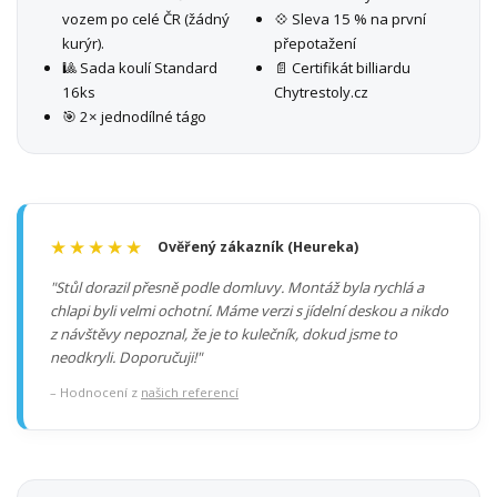
vozem po celé ČR (žádný
💠 Sleva 15 % na první
kurýr).
přepotažení
🎱 Sada koulí Standard
📄 Certifikát billiardu
16ks
Chytrestoly.cz
🎯 2× jednodílné tágo
★★★★★
Ověřený zákazník (Heureka)
"Stůl dorazil přesně podle domluvy. Montáž byla rychlá a
chlapi byli velmi ochotní. Máme verzi s jídelní deskou a nikdo
z návštěvy nepoznal, že je to kulečník, dokud jsme to
neodkryli. Doporučuji!"
– Hodnocení z
našich referencí