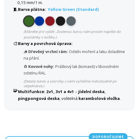
0,15 mm/1 m.
🧵
Barva plátna:
Yellow Green (Standard)
(Klikněte pro výběr. Zvolenou barvu nám prosím napište do
poznámky v košíku.)
🎨
Barvy a povrchová úprava:
🪵
Dřevěný vrchní rám:
Odstín moření a laku doladíme
na přání.
🧲
Kovové nohy:
Práškový lak (komaxit) v libovolném
odstínu RAL.
(Detaily barev a vzorníky s vámi vyřešíme individuálně po
objednávce.)
🧩
Multifunkce:
2v1, 3v1 a 4v1
–
jídelní deska
,
pingpongová deska
, volitelná
karambolová vložka
.
DOPORUČUJEME